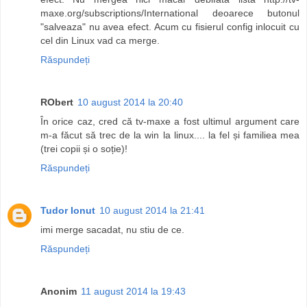
maxe.org/subscriptions/International deoarece butonul
"salveaza" nu avea efect. Acum cu fisierul config inlocuit cu
cel din Linux vad ca merge.
Răspundeți
RObert
10 august 2014 la 20:40
În orice caz, cred că tv-maxe a fost ultimul argument care
m-a făcut să trec de la win la linux.... la fel și familiea mea
(trei copii și o soție)!
Răspundeți
Tudor Ionut
10 august 2014 la 21:41
imi merge sacadat, nu stiu de ce.
Răspundeți
Anonim
11 august 2014 la 19:43