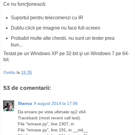
Ce nu funcţionează:
Suportul pentru telecomenzi cu IR
Dublu-click pe imagine nu face full-screen
Probabil multe alte chestii, nu sunt un tester prea
bun...
Testat pe un Windows XP pe 32-bit şi un Windows 7 pe 64-
bit.
Ovidiu
la
15:35
53 de comentarii:
Stanca
9 august 2014 la 17:06
Da eroare pe vista ultimate sp2 x64:
Traceback (most recent call last):
File "tvmaxe.py", line 2307, in
File "tvmaxe.py", line 191, in __init__