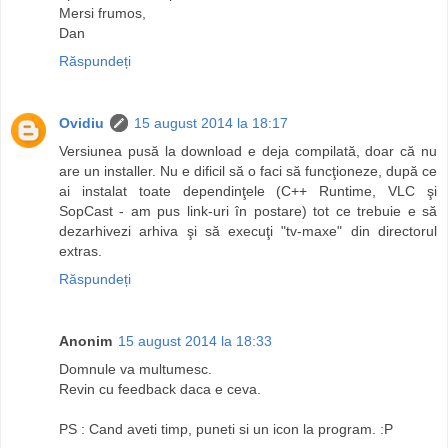
Mersi frumos,
Dan
Răspundeți
Ovidiu
15 august 2014 la 18:17
Versiunea pusă la download e deja compilată, doar că nu
are un installer. Nu e dificil să o faci să funcţioneze, după ce
ai instalat toate dependinţele (C++ Runtime, VLC şi
SopCast - am pus link-uri în postare) tot ce trebuie e să
dezarhivezi arhiva şi să execuţi "tv-maxe" din directorul
extras.
Răspundeți
Anonim
15 august 2014 la 18:33
Domnule va multumesc.
Revin cu feedback daca e ceva.
PS : Cand aveti timp, puneti si un icon la program. :P