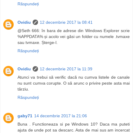
Răspundeți
Ovidiu
12 decembrie 2017 la 08:41
@Seth 666: în bara de adrese din Windows Explorer scrie
%APPDATA% și acolo vei găsi un folder cu numele .tvmaxe
sau tvmaxe. Șterge-l.
Răspundeți
Ovidiu
12 decembrie 2017 la 11:39
Atunci va trebui să verific dacă nu cumva listele de canale
nu sunt cumva corupte. O să arunc o privire peste asta mai
târziu.
Răspundeți
gaby71
14 decembrie 2017 la 21:06
Buna . Functioneaza si pe Windows 10? Daca ma puteti
ajuta de unde pot sa descarc. Asta de mai sus am incercat