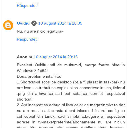
Răspundeți
Ovidiu
10 august 2014 la 20:05
Nu, nu are nicio legătură-
Răspundeți
Anonim
10 august 2014 la 20:16
Excelent Ovidiu, mii de multumiri, merge foarte bine in
Windows 8.1x64!
Doua probleme intalnite:
1.Shortcut-ul scos pe desktop (pt a fi plasat in taskbar) nu
are icon - a trebuit sa copiez si sa convertesc in .ico, fisierul
.png din arhiva ca sa-l pot seta ca icon pt respectivul
shortcut.
2. Am incercat sa adaug si lista celor de magazinmixt.ro dar
nu am reusit sa fac asta decat inlocuind fisierul config cu
cel copiat din Linux, caci simpla adaugare a respectivei
adrese in tv-maxe/preferinte/abonamente nu are niciun
efect. Nu mergea nici macar debifata lista http://tv-