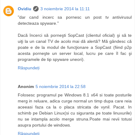
Ovidiu
3 noiembrie 2014 la 11:11
"dar cand incerc sa pornesc un post tv antivirusul
detecteaza spyware."
Dacă încerci să porneşti SopCast (clientul oficial) şi să te
uiţi la un canal TV de acolo mai dă alertă? Mă gândesc că
poate e de la modul de funcţionare a SopCast (fiind p2p
acesta porneşte un server local, lucru pe care îl fac şi
programele de tip spyware uneori).
Răspundeți
Anonim
5 noiembrie 2014 la 22:58
Folosesc programul pe Windows 8.1 x64 si toate posturile
merg in reluare, adica curge normal un timp dupa care reia
aceeasi faza ca la o placa stricata de vynil. Pacat. In
schimb pe Debian Linux(si cu siguranta pe toate linuxurile)
nu se intampla acolo merge struna.Poate mai revii totusi
asupra portului de windows.
Răspundeți