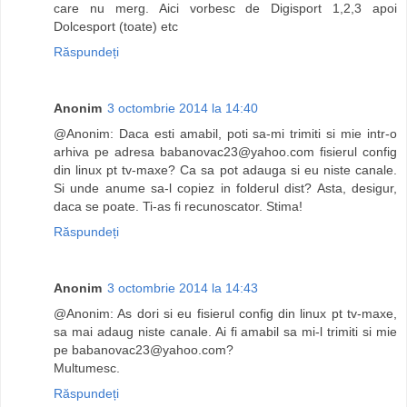
care nu merg. Aici vorbesc de Digisport 1,2,3 apoi
Dolcesport (toate) etc
Răspundeți
Anonim
3 octombrie 2014 la 14:40
@Anonim: Daca esti amabil, poti sa-mi trimiti si mie intr-o
arhiva pe adresa
babanovac23@yahoo.com
fisierul config
din linux pt tv-maxe? Ca sa pot adauga si eu niste canale.
Si unde anume sa-l copiez in folderul dist? Asta, desigur,
daca se poate. Ti-as fi recunoscator. Stima!
Răspundeți
Anonim
3 octombrie 2014 la 14:43
@Anonim: As dori si eu fisierul config din linux pt tv-maxe,
sa mai adaug niste canale. Ai fi amabil sa mi-l trimiti si mie
pe
babanovac23@yahoo.com
?
Multumesc.
Răspundeți