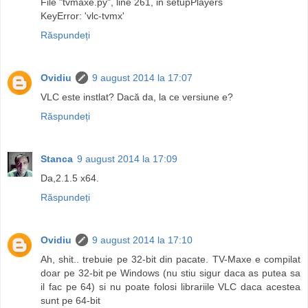
File "tvmaxe.py", line 261, in setupPlayers
KeyError: 'vlc-tvmx'
Răspundeți
Ovidiu
9 august 2014 la 17:07
VLC este instlat? Dacă da, la ce versiune e?
Răspundeți
Stanca
9 august 2014 la 17:09
Da,2.1.5 x64.
Răspundeți
Ovidiu
9 august 2014 la 17:10
Ah, shit.. trebuie pe 32-bit din pacate. TV-Maxe e compilat
doar pe 32-bit pe Windows (nu stiu sigur daca as putea sa
il fac pe 64) si nu poate folosi librariile VLC daca acestea
sunt pe 64-bit