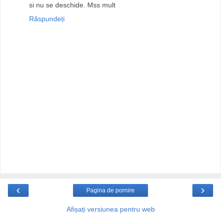
si nu se deschide. Mss mult
Răspundeți
‹
›
Pagina de pornire
Afișați versiunea pentru web