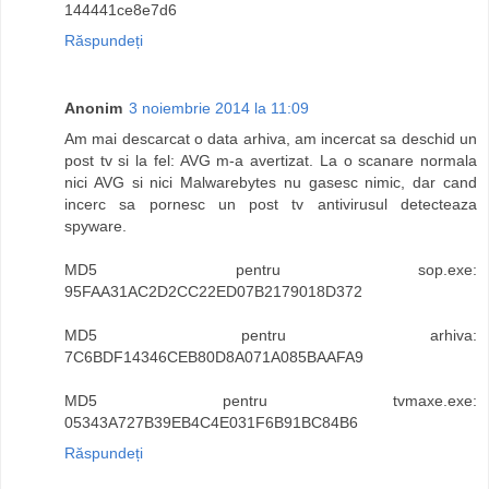
144441ce8e7d6
Răspundeți
Anonim
3 noiembrie 2014 la 11:09
Am mai descarcat o data arhiva, am incercat sa deschid un
post tv si la fel: AVG m-a avertizat. La o scanare normala
nici AVG si nici Malwarebytes nu gasesc nimic, dar cand
incerc sa pornesc un post tv antivirusul detecteaza
spyware.
MD5 pentru sop.exe:
95FAA31AC2D2CC22ED07B2179018D372
MD5 pentru arhiva:
7C6BDF14346CEB80D8A071A085BAAFA9
MD5 pentru tvmaxe.exe:
05343A727B39EB4C4E031F6B91BC84B6
Răspundeți