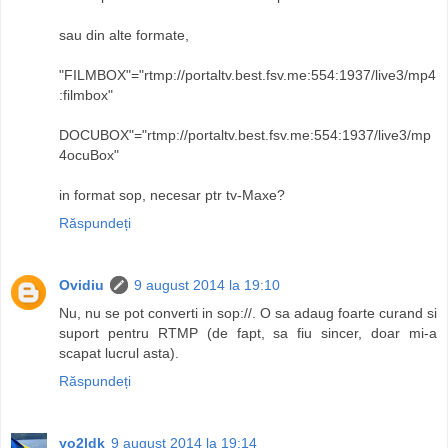
sau din alte formate,
"FILMBOX"="rtmp://portaltv.best.fsv.me:554:1937/live3/mp4
:filmbox"
DOCUBOX"="rtmp://portaltv.best.fsv.me:554:1937/live3/mp
4ocuBox"
in format sop, necesar ptr tv-Maxe?
Răspundeți
Ovidiu
9 august 2014 la 19:10
Nu, nu se pot converti in sop://. O sa adaug foarte curand si
suport pentru RTMP (de fapt, sa fiu sincer, doar mi-a
scapat lucrul asta).
Răspundeți
yo2ldk
9 august 2014 la 19:14