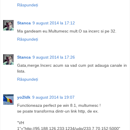
Răspundeți
Stanca
9 august 2014 la 17:12
Ma gandeam eu.Multumesc mult.O sa incerc si pe 32.
Răspundeți
Stanca
9 august 2014 la 17:26
Gata,merge.Incerc acum sa vad cum pot adauga canale in
lista.
Răspundeți
yo2ldk
9 august 2014 la 19:07
Functioneaza perfect pe win 8.1, multumesc !
se poate transforma dintr-un link http, de ex.
"VH
1"="http://95.188.126.233:1234/udp/233.7.70.152:5000"