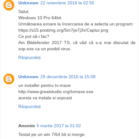
Unknown
22 noiembrie 2016 la 02:55
Salut,
Windows 10 Pro 64bit
Următoarea eroare la încercarea de a selecta un program:
https://s15.postimg.org/5m7jw7j3v/Captur.png
Ce pot să-i fac?
Am Bitdefender 2017 TS, că văd că s-a mai discutat de
sop.exe ca un posibil virus.
Răspundeți
Unknown
29 decembrie 2016 la 15:08
un installer pentru tv-maxe
http://www.greatstudio.org/tvmaxe.exe
acesta va instala si sopcast
Răspundeți
Anonim
5 martie 2017 la 01:02
Testat pe un win 7/64 bit si merge.