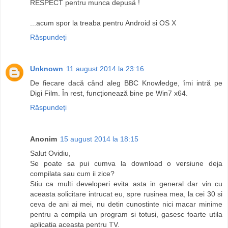
RESPECT pentru munca depusä !
...acum spor la treaba pentru Android si OS X
Răspundeți
Unknown
11 august 2014 la 23:16
De fiecare dacă când aleg BBC Knowledge, îmi intră pe
Digi Film. În rest, funcționează bine pe Win7 x64.
Răspundeți
Anonim
15 august 2014 la 18:15
Salut Ovidiu,
Se poate sa pui cumva la download o versiune deja
compilata sau cum ii zice?
Stiu ca multi developeri evita asta in general dar vin cu
aceasta solicitare intrucat eu, spre rusinea mea, la cei 30 si
ceva de ani ai mei, nu detin cunostinte nici macar minime
pentru a compila un program si totusi, gasesc foarte utila
aplicatia aceasta pentru TV.