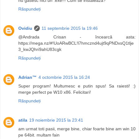
nu gasesc nici un .exe!!! Cum se instaleaza?
Răspundeți
Ovidiu
11 septembrie 2015 la 19:46
@Andrada Crisan - încearcă asta:
https://mega.nz/#!UoARwBCL!l7hmcznd4ujt9qPNDxsQ1tlje
3_kwJQhri9ahU83cgk
Răspundeți
Adrian™
4 octombrie 2015 la 16:24
Super program! Multumesc e putin spus! Sa raiesti! :)
merge perfect pe W10 x86. Felicitari!
Răspundeți
atila
19 noiembrie 2015 la 23:41
am urmat toti pasii, merge bine, chiar foarte bine am win 10
pe 64bit. multam fain