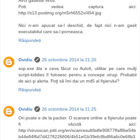
AVG gaseste virus.
Poti vedea captura aici:
http://s13.postimg.org/m5rh6552v/454.jpg
Nici n-am apucat sa-l deschid, de fapt nici n-am gasit
executabilul care sa-l porneasca.
Răspundeți
Ovidiu
26 octombrie 2014 la 21:20
sop.exe ăla e ceva făcut cu AutoIt, utilitar pe care mulţi
script-kiddies îl folosesc pentru a concepe viruşi. Probabil
de aici şi alerta. Poţi să îmi dai un md5 al fişierului?
Răspundeți
Ovidiu
26 octombrie 2014 la 21:25
Ori poate e de la packer. O scanare online a fişierului poate
fi văzută aici:
http://virusscan.jotti.org/en/scanresult/bdfe90877ffaf8be54b
b44e84f6d7d4278226606/4b51ef1b39efc8bd86a6c0e68b3