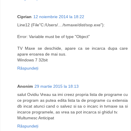
Ciprian
12 noiembrie 2014 la 18:22
Line12 (File"C:/Users/..../tvmaxe/dist/sop.exe"):
Error: Variable must be of type "Object"
TV Maxe se deschide, apare ca se incarca dupa care
apare eroarea de mai sus.
Windows 7 32bit
Răspundeți
Anonim
29 martie 2015 la 18:13
salut Ovidiu Vreau sa imi creez propria lista de programe cu
ce program as putea edita lista ta de programe cu extensia
db incat atunci cand o salvez si sa o incarc in tvmaxe sa si
incarce programele, as vrea sa pot incarca si ghidul tv.
Multumesc Anticipat
Răspundeți