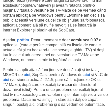
funcţionează (serverele care asigurau backend-ul nu mai
există/sunt oprite/whatever) şi aveam rătăcită printr-o
maşină virtuală o versiune de TV-Maxe de pe vremea când
portam aplicaţia pe Windows pentru 1tvonline am decis să
public această versiune ca cei ce obişnuiau să folosească
aplicaţia comercială să nu fie nevoiţi să se întoarcă la
Internet Explorer şi plugin-ul de SopCast.
Aşadar,
poftim
. Pentru moment e doar
versiunea 0.07
a
aplicaţiei (care e perfect compatibilă cu listele de canale
actuale cât şi cu backend-ul ce serveşte ghidul TV) şi deşi
iau în calcul aducerea unei noi versiuni de TV-Maxe pe
Windows, nu promit nimic în legătură cu asta.
Pentru ca aplicaţia să funcţioneze descărcaţi şi instalaţi
MSVCR de
aici
, SopCast pentru Windows de
aici
şi VLC de
aici
(versiunea actuală, 2.1.5, pare să funcţioneze OK cu
TV-Maxe), după care executaţi
tv-maxe
din directorul
dezarhivat (
dist
). Pentru orice probleme consultaţi fişierul
text tv-maxe.exe.log care va oferi nişte informaţii vis-a-vis de
problemă. Dacă nu vă simţiţi în stare să-i daţi de capăt
singuri, postaţi aici problema şi o să vedem ce putem face.