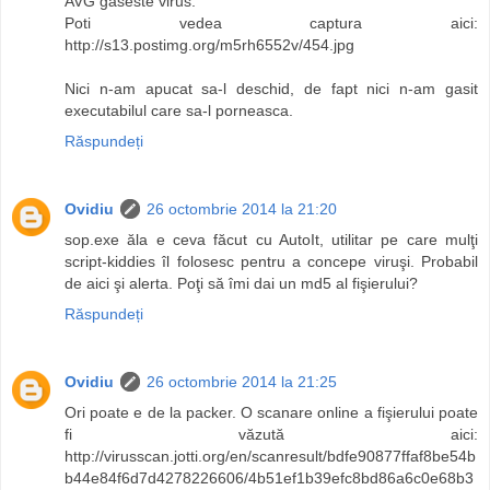
AVG gaseste virus.
Poti vedea captura aici:
http://s13.postimg.org/m5rh6552v/454.jpg
Nici n-am apucat sa-l deschid, de fapt nici n-am gasit
executabilul care sa-l porneasca.
Răspundeți
Ovidiu
26 octombrie 2014 la 21:20
sop.exe ăla e ceva făcut cu AutoIt, utilitar pe care mulţi
script-kiddies îl folosesc pentru a concepe viruşi. Probabil
de aici şi alerta. Poţi să îmi dai un md5 al fişierului?
Răspundeți
Ovidiu
26 octombrie 2014 la 21:25
Ori poate e de la packer. O scanare online a fişierului poate
fi văzută aici:
http://virusscan.jotti.org/en/scanresult/bdfe90877ffaf8be54b
b44e84f6d7d4278226606/4b51ef1b39efc8bd86a6c0e68b3