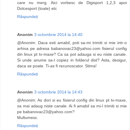
care nu merg. Aici vorbesc de Digisport 1,2,3 apoi
Dolcesport (toate) etc
Răspundeți
Anonim
3 octombrie 2014 la 14:40
@Anonim: Daca esti amabil, poti sa-mi trimiti si mie intr-o
arhiva pe adresa
babanovac23@yahoo.com
fisierul config
din linux pt tv-maxe? Ca sa pot adauga si eu niste canale.
Si unde anume sa-l copiez in folderul dist? Asta, desigur,
daca se poate. Ti-as fi recunoscator. Stima!
Răspundeți
Anonim
3 octombrie 2014 la 14:43
@Anonim: As dori si eu fisierul config din linux pt tv-maxe,
sa mai adaug niste canale. Ai fi amabil sa mi-l trimiti si mie
pe
babanovac23@yahoo.com
?
Multumesc.
Răspundeți