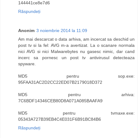
144441ce8e7d6
Răspundeți
Anonim
3 noiembrie 2014 la 11:09
Am mai descarcat o data arhiva, am incercat sa deschid un
post tv si la fel: AVG m-a avertizat. La o scanare normala
nici AVG si nici Malwarebytes nu gasesc nimic, dar cand
incerc sa pornesc un post tv antivirusul detecteaza
spyware.
MD5 pentru sop.exe:
95FAA31AC2D2CC22ED07B2179018D372
MD5 pentru arhiva:
7C6BDF14346CEB80D8A071A085BAAFA9
MD5 pentru tvmaxe.exe:
05343A727B39EB4C4E031F6B91BC84B6
Răspundeți