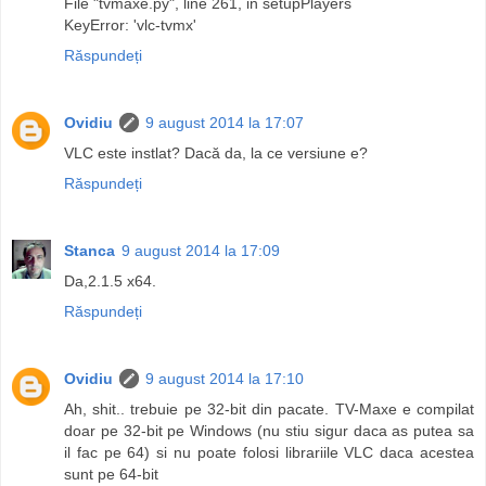
File "tvmaxe.py", line 261, in setupPlayers
KeyError: 'vlc-tvmx'
Răspundeți
Ovidiu
9 august 2014 la 17:07
VLC este instlat? Dacă da, la ce versiune e?
Răspundeți
Stanca
9 august 2014 la 17:09
Da,2.1.5 x64.
Răspundeți
Ovidiu
9 august 2014 la 17:10
Ah, shit.. trebuie pe 32-bit din pacate. TV-Maxe e compilat
doar pe 32-bit pe Windows (nu stiu sigur daca as putea sa
il fac pe 64) si nu poate folosi librariile VLC daca acestea
sunt pe 64-bit