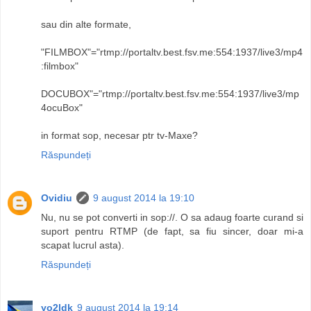
sau din alte formate,
"FILMBOX"="rtmp://portaltv.best.fsv.me:554:1937/live3/mp4
:filmbox"
DOCUBOX"="rtmp://portaltv.best.fsv.me:554:1937/live3/mp
4ocuBox"
in format sop, necesar ptr tv-Maxe?
Răspundeți
Ovidiu
9 august 2014 la 19:10
Nu, nu se pot converti in sop://. O sa adaug foarte curand si
suport pentru RTMP (de fapt, sa fiu sincer, doar mi-a
scapat lucrul asta).
Răspundeți
yo2ldk
9 august 2014 la 19:14