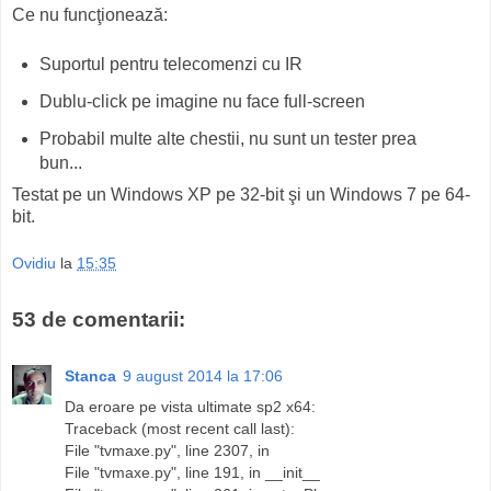
Ce nu funcţionează:
Suportul pentru telecomenzi cu IR
Dublu-click pe imagine nu face full-screen
Probabil multe alte chestii, nu sunt un tester prea
bun...
Testat pe un Windows XP pe 32-bit şi un Windows 7 pe 64-
bit.
Ovidiu
la
15:35
53 de comentarii:
Stanca
9 august 2014 la 17:06
Da eroare pe vista ultimate sp2 x64:
Traceback (most recent call last):
File "tvmaxe.py", line 2307, in
File "tvmaxe.py", line 191, in __init__