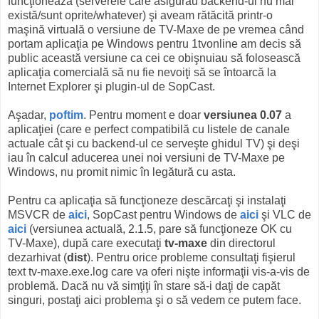
funcţionează (serverele care asigurau backend-ul nu mai
există/sunt oprite/whatever) şi aveam rătăcită printr-o
maşină virtuală o versiune de TV-Maxe de pe vremea când
portam aplicaţia pe Windows pentru 1tvonline am decis să
public această versiune ca cei ce obişnuiau să folosească
aplicaţia comercială să nu fie nevoiţi să se întoarcă la
Internet Explorer şi plugin-ul de SopCast.
Aşadar,
poftim
. Pentru moment e doar
versiunea 0.07
a
aplicaţiei (care e perfect compatibilă cu listele de canale
actuale cât şi cu backend-ul ce serveşte ghidul TV) şi deşi
iau în calcul aducerea unei noi versiuni de TV-Maxe pe
Windows, nu promit nimic în legătură cu asta.
Pentru ca aplicaţia să funcţioneze descărcaţi şi instalaţi
MSVCR de
aici
, SopCast pentru Windows de
aici
şi VLC de
aici
(versiunea actuală, 2.1.5, pare să funcţioneze OK cu
TV-Maxe), după care executaţi
tv-maxe
din directorul
dezarhivat (
dist
). Pentru orice probleme consultaţi fişierul
text tv-maxe.exe.log care va oferi nişte informaţii vis-a-vis de
problemă. Dacă nu vă simţiţi în stare să-i daţi de capăt
singuri, postaţi aici problema şi o să vedem ce putem face.