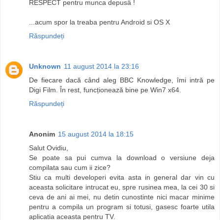
RESPECT pentru munca depusä !
...acum spor la treaba pentru Android si OS X
Răspundeți
Unknown
11 august 2014 la 23:16
De fiecare dacă când aleg BBC Knowledge, îmi intră pe
Digi Film. În rest, funcționează bine pe Win7 x64.
Răspundeți
Anonim
15 august 2014 la 18:15
Salut Ovidiu,
Se poate sa pui cumva la download o versiune deja
compilata sau cum ii zice?
Stiu ca multi developeri evita asta in general dar vin cu
aceasta solicitare intrucat eu, spre rusinea mea, la cei 30 si
ceva de ani ai mei, nu detin cunostinte nici macar minime
pentru a compila un program si totusi, gasesc foarte utila
aplicatia aceasta pentru TV.