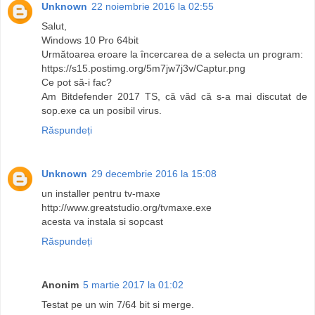
Unknown
22 noiembrie 2016 la 02:55
Salut,
Windows 10 Pro 64bit
Următoarea eroare la încercarea de a selecta un program:
https://s15.postimg.org/5m7jw7j3v/Captur.png
Ce pot să-i fac?
Am Bitdefender 2017 TS, că văd că s-a mai discutat de
sop.exe ca un posibil virus.
Răspundeți
Unknown
29 decembrie 2016 la 15:08
un installer pentru tv-maxe
http://www.greatstudio.org/tvmaxe.exe
acesta va instala si sopcast
Răspundeți
Anonim
5 martie 2017 la 01:02
Testat pe un win 7/64 bit si merge.