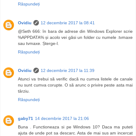
Răspundeți
Ovidiu
12 decembrie 2017 la 08:41
@Seth 666: în bara de adrese din Windows Explorer scrie
%APPDATA% și acolo vei găsi un folder cu numele .tvmaxe
sau tvmaxe. Șterge-l.
Răspundeți
Ovidiu
12 decembrie 2017 la 11:39
Atunci va trebui să verific dacă nu cumva listele de canale
nu sunt cumva corupte. O să arunc o privire peste asta mai
târziu.
Răspundeți
gaby71
14 decembrie 2017 la 21:06
Buna . Functioneaza si pe Windows 10? Daca ma puteti
ajuta de unde pot sa descarc. Asta de mai sus am incercat