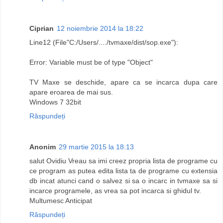
Ciprian
12 noiembrie 2014 la 18:22
Line12 (File"C:/Users/..../tvmaxe/dist/sop.exe"):
Error: Variable must be of type "Object"
TV Maxe se deschide, apare ca se incarca dupa care
apare eroarea de mai sus.
Windows 7 32bit
Răspundeți
Anonim
29 martie 2015 la 18:13
salut Ovidiu Vreau sa imi creez propria lista de programe cu
ce program as putea edita lista ta de programe cu extensia
db incat atunci cand o salvez si sa o incarc in tvmaxe sa si
incarce programele, as vrea sa pot incarca si ghidul tv.
Multumesc Anticipat
Răspundeți