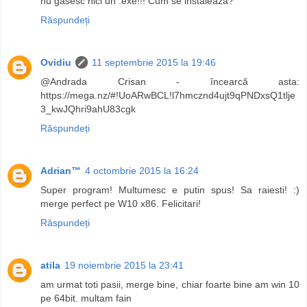
nu gasesc nici un .exe!!! Cum se instaleaza?
Răspundeți
Ovidiu
11 septembrie 2015 la 19:46
@Andrada Crisan - încearcă asta:
https://mega.nz/#!UoARwBCL!l7hmcznd4ujt9qPNDxsQ1tlje
3_kwJQhri9ahU83cgk
Răspundeți
Adrian™
4 octombrie 2015 la 16:24
Super program! Multumesc e putin spus! Sa raiesti! :)
merge perfect pe W10 x86. Felicitari!
Răspundeți
atila
19 noiembrie 2015 la 23:41
am urmat toti pasii, merge bine, chiar foarte bine am win 10
pe 64bit. multam fain