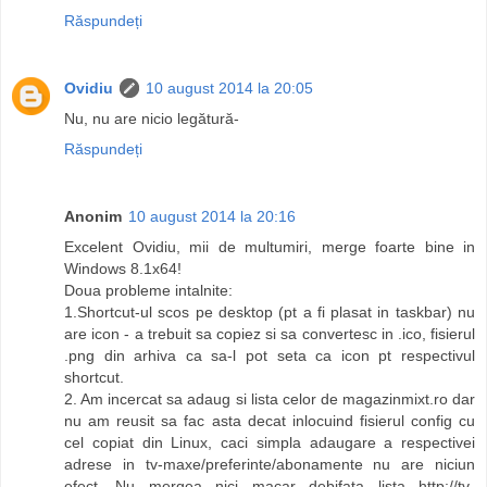
Răspundeți
Ovidiu
10 august 2014 la 20:05
Nu, nu are nicio legătură-
Răspundeți
Anonim
10 august 2014 la 20:16
Excelent Ovidiu, mii de multumiri, merge foarte bine in
Windows 8.1x64!
Doua probleme intalnite:
1.Shortcut-ul scos pe desktop (pt a fi plasat in taskbar) nu
are icon - a trebuit sa copiez si sa convertesc in .ico, fisierul
.png din arhiva ca sa-l pot seta ca icon pt respectivul
shortcut.
2. Am incercat sa adaug si lista celor de magazinmixt.ro dar
nu am reusit sa fac asta decat inlocuind fisierul config cu
cel copiat din Linux, caci simpla adaugare a respectivei
adrese in tv-maxe/preferinte/abonamente nu are niciun
efect. Nu mergea nici macar debifata lista http://tv-