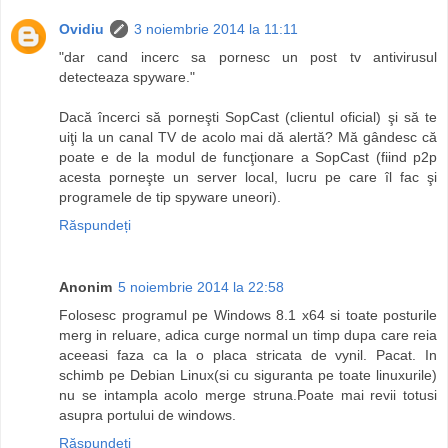
Ovidiu
3 noiembrie 2014 la 11:11
"dar cand incerc sa pornesc un post tv antivirusul
detecteaza spyware."
Dacă încerci să porneşti SopCast (clientul oficial) şi să te
uiţi la un canal TV de acolo mai dă alertă? Mă gândesc că
poate e de la modul de funcţionare a SopCast (fiind p2p
acesta porneşte un server local, lucru pe care îl fac şi
programele de tip spyware uneori).
Răspundeți
Anonim
5 noiembrie 2014 la 22:58
Folosesc programul pe Windows 8.1 x64 si toate posturile
merg in reluare, adica curge normal un timp dupa care reia
aceeasi faza ca la o placa stricata de vynil. Pacat. In
schimb pe Debian Linux(si cu siguranta pe toate linuxurile)
nu se intampla acolo merge struna.Poate mai revii totusi
asupra portului de windows.
Răspundeți