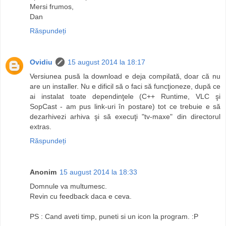
Mersi frumos,
Dan
Răspundeți
Ovidiu
15 august 2014 la 18:17
Versiunea pusă la download e deja compilată, doar că nu
are un installer. Nu e dificil să o faci să funcţioneze, după ce
ai instalat toate dependinţele (C++ Runtime, VLC şi
SopCast - am pus link-uri în postare) tot ce trebuie e să
dezarhivezi arhiva şi să execuţi "tv-maxe" din directorul
extras.
Răspundeți
Anonim
15 august 2014 la 18:33
Domnule va multumesc.
Revin cu feedback daca e ceva.
PS : Cand aveti timp, puneti si un icon la program. :P