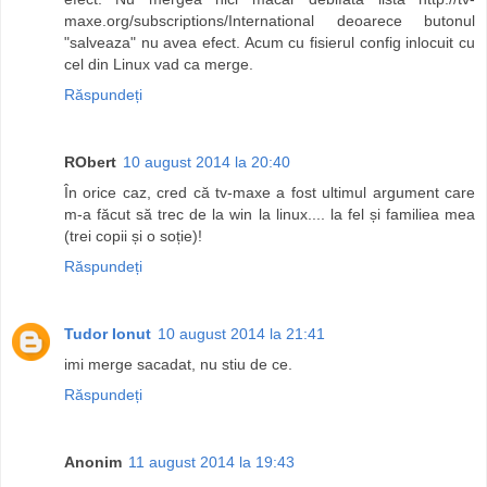
maxe.org/subscriptions/International deoarece butonul
"salveaza" nu avea efect. Acum cu fisierul config inlocuit cu
cel din Linux vad ca merge.
Răspundeți
RObert
10 august 2014 la 20:40
În orice caz, cred că tv-maxe a fost ultimul argument care
m-a făcut să trec de la win la linux.... la fel și familiea mea
(trei copii și o soție)!
Răspundeți
Tudor Ionut
10 august 2014 la 21:41
imi merge sacadat, nu stiu de ce.
Răspundeți
Anonim
11 august 2014 la 19:43