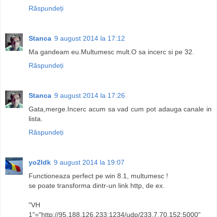
Răspundeți
Stanca
9 august 2014 la 17:12
Ma gandeam eu.Multumesc mult.O sa incerc si pe 32.
Răspundeți
Stanca
9 august 2014 la 17:26
Gata,merge.Incerc acum sa vad cum pot adauga canale in
lista.
Răspundeți
yo2ldk
9 august 2014 la 19:07
Functioneaza perfect pe win 8.1, multumesc !
se poate transforma dintr-un link http, de ex.
"VH
1"="http://95.188.126.233:1234/udp/233.7.70.152:5000"