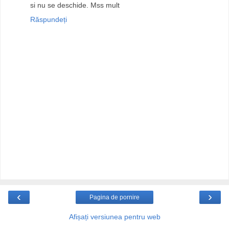
si nu se deschide. Mss mult
Răspundeți
‹
›
Pagina de pornire
Afișați versiunea pentru web