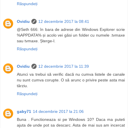
Răspundeți
Ovidiu
12 decembrie 2017 la 08:41
@Seth 666: în bara de adrese din Windows Explorer scrie
%APPDATA% și acolo vei găsi un folder cu numele .tvmaxe
sau tvmaxe. Șterge-l.
Răspundeți
Ovidiu
12 decembrie 2017 la 11:39
Atunci va trebui să verific dacă nu cumva listele de canale
nu sunt cumva corupte. O să arunc o privire peste asta mai
târziu.
Răspundeți
gaby71
14 decembrie 2017 la 21:06
Buna . Functioneaza si pe Windows 10? Daca ma puteti
ajuta de unde pot sa descarc. Asta de mai sus am incercat