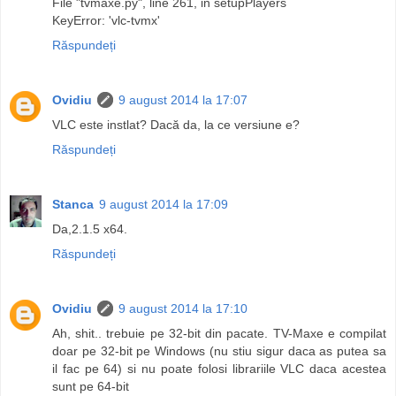
File "tvmaxe.py", line 261, in setupPlayers
KeyError: 'vlc-tvmx'
Răspundeți
Ovidiu
9 august 2014 la 17:07
VLC este instlat? Dacă da, la ce versiune e?
Răspundeți
Stanca
9 august 2014 la 17:09
Da,2.1.5 x64.
Răspundeți
Ovidiu
9 august 2014 la 17:10
Ah, shit.. trebuie pe 32-bit din pacate. TV-Maxe e compilat
doar pe 32-bit pe Windows (nu stiu sigur daca as putea sa
il fac pe 64) si nu poate folosi librariile VLC daca acestea
sunt pe 64-bit