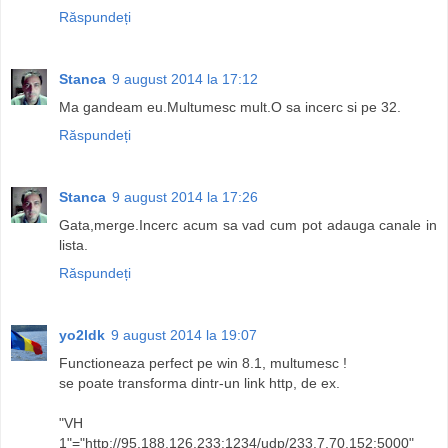
Răspundeți
Stanca
9 august 2014 la 17:12
Ma gandeam eu.Multumesc mult.O sa incerc si pe 32.
Răspundeți
Stanca
9 august 2014 la 17:26
Gata,merge.Incerc acum sa vad cum pot adauga canale in
lista.
Răspundeți
yo2ldk
9 august 2014 la 19:07
Functioneaza perfect pe win 8.1, multumesc !
se poate transforma dintr-un link http, de ex.
"VH
1"="http://95.188.126.233:1234/udp/233.7.70.152:5000"