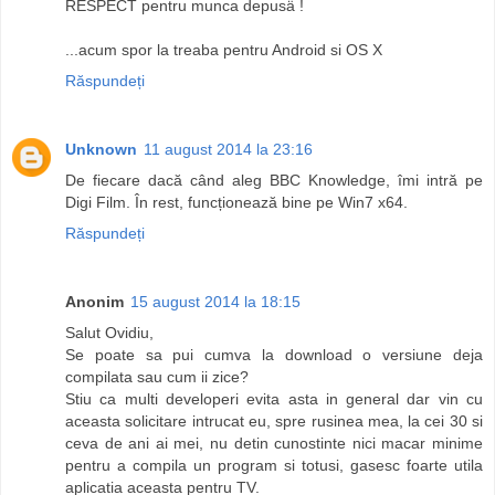
RESPECT pentru munca depusä !
...acum spor la treaba pentru Android si OS X
Răspundeți
Unknown
11 august 2014 la 23:16
De fiecare dacă când aleg BBC Knowledge, îmi intră pe
Digi Film. În rest, funcționează bine pe Win7 x64.
Răspundeți
Anonim
15 august 2014 la 18:15
Salut Ovidiu,
Se poate sa pui cumva la download o versiune deja
compilata sau cum ii zice?
Stiu ca multi developeri evita asta in general dar vin cu
aceasta solicitare intrucat eu, spre rusinea mea, la cei 30 si
ceva de ani ai mei, nu detin cunostinte nici macar minime
pentru a compila un program si totusi, gasesc foarte utila
aplicatia aceasta pentru TV.