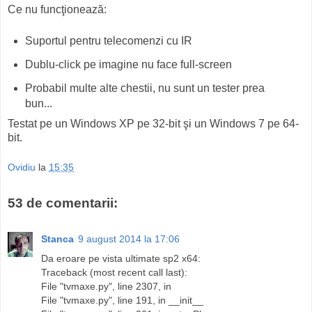
Ce nu funcţionează:
Suportul pentru telecomenzi cu IR
Dublu-click pe imagine nu face full-screen
Probabil multe alte chestii, nu sunt un tester prea
bun...
Testat pe un Windows XP pe 32-bit şi un Windows 7 pe 64-
bit.
Ovidiu
la
15:35
53 de comentarii:
Stanca
9 august 2014 la 17:06
Da eroare pe vista ultimate sp2 x64:
Traceback (most recent call last):
File "tvmaxe.py", line 2307, in
File "tvmaxe.py", line 191, in __init__