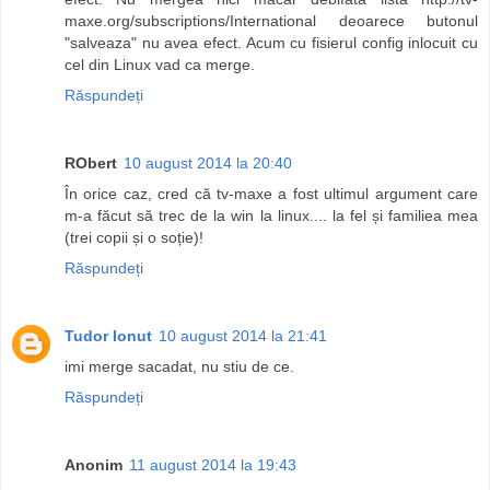
maxe.org/subscriptions/International deoarece butonul
"salveaza" nu avea efect. Acum cu fisierul config inlocuit cu
cel din Linux vad ca merge.
Răspundeți
RObert
10 august 2014 la 20:40
În orice caz, cred că tv-maxe a fost ultimul argument care
m-a făcut să trec de la win la linux.... la fel și familiea mea
(trei copii și o soție)!
Răspundeți
Tudor Ionut
10 august 2014 la 21:41
imi merge sacadat, nu stiu de ce.
Răspundeți
Anonim
11 august 2014 la 19:43