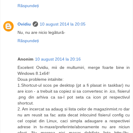
Răspundeți
Ovidiu
10 august 2014 la 20:05
Nu, nu are nicio legătură-
Răspundeți
Anonim
10 august 2014 la 20:16
Excelent Ovidiu, mii de multumiri, merge foarte bine in
Windows 8.1x64!
Doua probleme intalnite:
1.Shortcut-ul scos pe desktop (pt a fi plasat in taskbar) nu
are icon - a trebuit sa copiez si sa convertesc in .ico, fisierul
.png din arhiva ca sa-l pot seta ca icon pt respectivul
shortcut.
2. Am incercat sa adaug si lista celor de magazinmixt.ro dar
nu am reusit sa fac asta decat inlocuind fisierul config cu
cel copiat din Linux, caci simpla adaugare a respectivei
adrese in tv-maxe/preferinte/abonamente nu are niciun
efect. Nu mergea nici macar debifata lista http://tv-