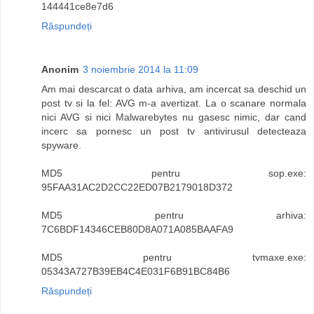
144441ce8e7d6
Răspundeți
Anonim
3 noiembrie 2014 la 11:09
Am mai descarcat o data arhiva, am incercat sa deschid un
post tv si la fel: AVG m-a avertizat. La o scanare normala
nici AVG si nici Malwarebytes nu gasesc nimic, dar cand
incerc sa pornesc un post tv antivirusul detecteaza
spyware.
MD5 pentru sop.exe:
95FAA31AC2D2CC22ED07B2179018D372
MD5 pentru arhiva:
7C6BDF14346CEB80D8A071A085BAAFA9
MD5 pentru tvmaxe.exe:
05343A727B39EB4C4E031F6B91BC84B6
Răspundeți