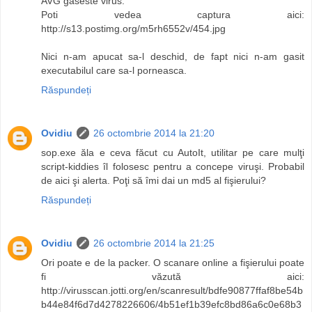
AVG gaseste virus.
Poti vedea captura aici:
http://s13.postimg.org/m5rh6552v/454.jpg
Nici n-am apucat sa-l deschid, de fapt nici n-am gasit
executabilul care sa-l porneasca.
Răspundeți
Ovidiu
26 octombrie 2014 la 21:20
sop.exe ăla e ceva făcut cu AutoIt, utilitar pe care mulţi
script-kiddies îl folosesc pentru a concepe viruşi. Probabil
de aici şi alerta. Poţi să îmi dai un md5 al fişierului?
Răspundeți
Ovidiu
26 octombrie 2014 la 21:25
Ori poate e de la packer. O scanare online a fişierului poate
fi văzută aici:
http://virusscan.jotti.org/en/scanresult/bdfe90877ffaf8be54b
b44e84f6d7d4278226606/4b51ef1b39efc8bd86a6c0e68b3