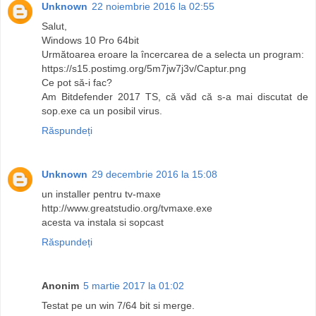
Unknown
22 noiembrie 2016 la 02:55
Salut,
Windows 10 Pro 64bit
Următoarea eroare la încercarea de a selecta un program:
https://s15.postimg.org/5m7jw7j3v/Captur.png
Ce pot să-i fac?
Am Bitdefender 2017 TS, că văd că s-a mai discutat de
sop.exe ca un posibil virus.
Răspundeți
Unknown
29 decembrie 2016 la 15:08
un installer pentru tv-maxe
http://www.greatstudio.org/tvmaxe.exe
acesta va instala si sopcast
Răspundeți
Anonim
5 martie 2017 la 01:02
Testat pe un win 7/64 bit si merge.