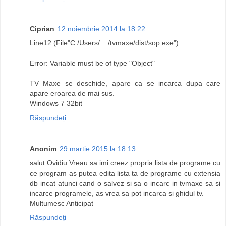
Ciprian
12 noiembrie 2014 la 18:22
Line12 (File"C:/Users/..../tvmaxe/dist/sop.exe"):
Error: Variable must be of type "Object"
TV Maxe se deschide, apare ca se incarca dupa care
apare eroarea de mai sus.
Windows 7 32bit
Răspundeți
Anonim
29 martie 2015 la 18:13
salut Ovidiu Vreau sa imi creez propria lista de programe cu
ce program as putea edita lista ta de programe cu extensia
db incat atunci cand o salvez si sa o incarc in tvmaxe sa si
incarce programele, as vrea sa pot incarca si ghidul tv.
Multumesc Anticipat
Răspundeți