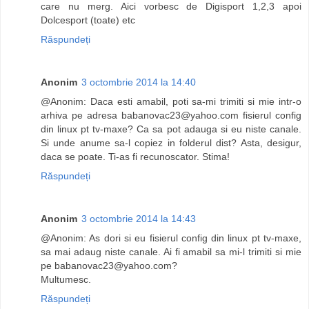
care nu merg. Aici vorbesc de Digisport 1,2,3 apoi
Dolcesport (toate) etc
Răspundeți
Anonim
3 octombrie 2014 la 14:40
@Anonim: Daca esti amabil, poti sa-mi trimiti si mie intr-o
arhiva pe adresa
babanovac23@yahoo.com
fisierul config
din linux pt tv-maxe? Ca sa pot adauga si eu niste canale.
Si unde anume sa-l copiez in folderul dist? Asta, desigur,
daca se poate. Ti-as fi recunoscator. Stima!
Răspundeți
Anonim
3 octombrie 2014 la 14:43
@Anonim: As dori si eu fisierul config din linux pt tv-maxe,
sa mai adaug niste canale. Ai fi amabil sa mi-l trimiti si mie
pe
babanovac23@yahoo.com
?
Multumesc.
Răspundeți