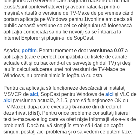
funcţionează (serverele care asigurau backend-ul nu mai
există/sunt oprite/whatever) şi aveam rătăcită printr-o
maşină virtuală o versiune de TV-Maxe de pe vremea când
portam aplicaţia pe Windows pentru 1tvonline am decis să
public această versiune ca cei ce obişnuiau să folosească
aplicaţia comercială să nu fie nevoiţi să se întoarcă la
Internet Explorer şi plugin-ul de SopCast.
Aşadar,
poftim
. Pentru moment e doar
versiunea 0.07
a
aplicaţiei (care e perfect compatibilă cu listele de canale
actuale cât şi cu backend-ul ce serveşte ghidul TV) şi deşi
iau în calcul aducerea unei noi versiuni de TV-Maxe pe
Windows, nu promit nimic în legătură cu asta.
Pentru ca aplicaţia să funcţioneze descărcaţi şi instalaţi
MSVCR de
aici
, SopCast pentru Windows de
aici
şi VLC de
aici
(versiunea actuală, 2.1.5, pare să funcţioneze OK cu
TV-Maxe), după care executaţi
tv-maxe
din directorul
dezarhivat (
dist
). Pentru orice probleme consultaţi fişierul
text tv-maxe.exe.log care va oferi nişte informaţii vis-a-vis de
problemă. Dacă nu vă simţiţi în stare să-i daţi de capăt
singuri, postaţi aici problema şi o să vedem ce putem face.