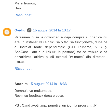
Mersi frumos,
Dan
Răspundeți
Ovidiu
15 august 2014 la 18:17
Versiunea pusă la download e deja compilată, doar că nu
are un installer. Nu e dificil să o faci să funcţioneze, după ce
ai instalat toate dependinţele (C++ Runtime, VLC şi
SopCast - am pus link-uri în postare) tot ce trebuie e să
dezarhivezi arhiva şi să execuţi "tv-maxe" din directorul
extras.
Răspundeți
Anonim
15 august 2014 la 18:33
Domnule va multumesc.
Revin cu feedback daca e ceva.
PS : Cand aveti timp, puneti si un icon la program. :P