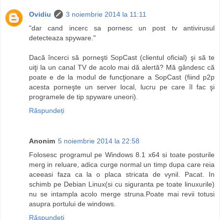
Ovidiu
3 noiembrie 2014 la 11:11
"dar cand incerc sa pornesc un post tv antivirusul
detecteaza spyware."
Dacă încerci să porneşti SopCast (clientul oficial) şi să te
uiţi la un canal TV de acolo mai dă alertă? Mă gândesc că
poate e de la modul de funcţionare a SopCast (fiind p2p
acesta porneşte un server local, lucru pe care îl fac şi
programele de tip spyware uneori).
Răspundeți
Anonim
5 noiembrie 2014 la 22:58
Folosesc programul pe Windows 8.1 x64 si toate posturile
merg in reluare, adica curge normal un timp dupa care reia
aceeasi faza ca la o placa stricata de vynil. Pacat. In
schimb pe Debian Linux(si cu siguranta pe toate linuxurile)
nu se intampla acolo merge struna.Poate mai revii totusi
asupra portului de windows.
Răspundeți