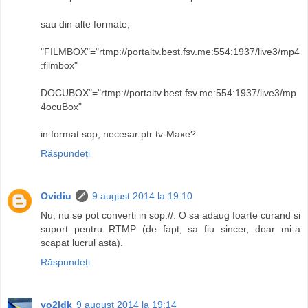
sau din alte formate,
"FILMBOX"="rtmp://portaltv.best.fsv.me:554:1937/live3/mp4
:filmbox"
DOCUBOX"="rtmp://portaltv.best.fsv.me:554:1937/live3/mp
4ocuBox"
in format sop, necesar ptr tv-Maxe?
Răspundeți
Ovidiu
9 august 2014 la 19:10
Nu, nu se pot converti in sop://. O sa adaug foarte curand si
suport pentru RTMP (de fapt, sa fiu sincer, doar mi-a
scapat lucrul asta).
Răspundeți
yo2ldk
9 august 2014 la 19:14