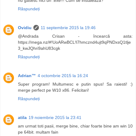
nu gasesc nici un .exe!!! Cum se instaleaza?
Răspundeți
Ovidiu
11 septembrie 2015 la 19:46
@Andrada Crisan - încearcă asta:
https://mega.nz/#!UoARwBCL!l7hmcznd4ujt9qPNDxsQ1tlje
3_kwJQhri9ahU83cgk
Răspundeți
Adrian™
4 octombrie 2015 la 16:24
Super program! Multumesc e putin spus! Sa raiesti! :)
merge perfect pe W10 x86. Felicitari!
Răspundeți
atila
19 noiembrie 2015 la 23:41
am urmat toti pasii, merge bine, chiar foarte bine am win 10
pe 64bit. multam fain