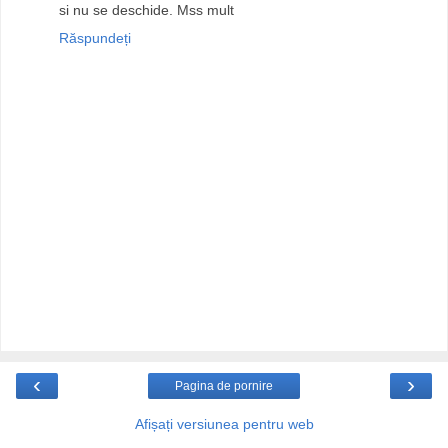
si nu se deschide. Mss mult
Răspundeți
‹
›
Pagina de pornire
Afișați versiunea pentru web