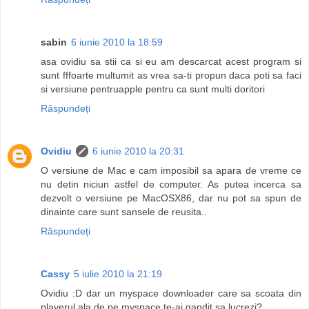
sabin
6 iunie 2010 la 18:59
asa ovidiu sa stii ca si eu am descarcat acest program si
sunt fffoarte multumit as vrea sa-ti propun daca poti sa faci
si versiune pentruapple pentru ca sunt multi doritori
Răspundeți
Ovidiu
6 iunie 2010 la 20:31
O versiune de Mac e cam imposibil sa apara de vreme ce
nu detin niciun astfel de computer. As putea incerca sa
dezvolt o versiune pe MacOSX86, dar nu pot sa spun de
dinainte care sunt sansele de reusita..
Răspundeți
Cassy
5 iulie 2010 la 21:19
Ovidiu :D dar un myspace downloader care sa scoata din
playerul ala de pe myspace te-ai gandit sa lucrezi?