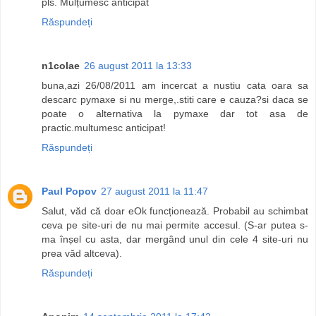
pls. Mulțumesc anticipat
Răspundeți
n1colae
26 august 2011 la 13:33
buna,azi 26/08/2011 am incercat a nustiu cata oara sa
descarc pymaxe si nu merge,.stiti care e cauza?si daca se
poate o alternativa la pymaxe dar tot asa de
practic.multumesc anticipat!
Răspundeți
Paul Popov
27 august 2011 la 11:47
Salut, văd că doar eOk funcționează. Probabil au schimbat
ceva pe site-uri de nu mai permite accesul. (S-ar putea s-
ma înșel cu asta, dar mergând unul din cele 4 site-uri nu
prea văd altceva).
Răspundeți