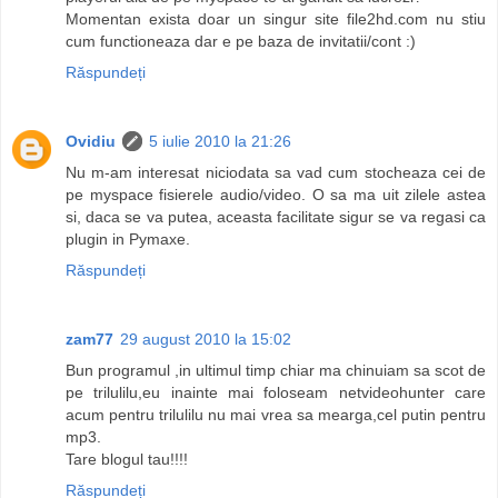
Momentan exista doar un singur site file2hd.com nu stiu
cum functioneaza dar e pe baza de invitatii/cont :)
Răspundeți
Ovidiu
5 iulie 2010 la 21:26
Nu m-am interesat niciodata sa vad cum stocheaza cei de
pe myspace fisierele audio/video. O sa ma uit zilele astea
si, daca se va putea, aceasta facilitate sigur se va regasi ca
plugin in Pymaxe.
Răspundeți
zam77
29 august 2010 la 15:02
Bun programul ,in ultimul timp chiar ma chinuiam sa scot de
pe trilulilu,eu inainte mai foloseam netvideohunter care
acum pentru trilulilu nu mai vrea sa mearga,cel putin pentru
mp3.
Tare blogul tau!!!!
Răspundeți