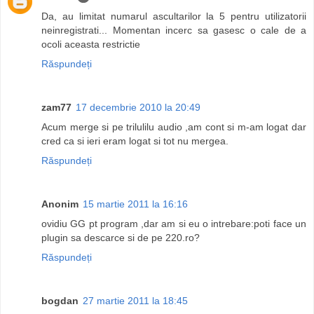
Da, au limitat numarul ascultarilor la 5 pentru utilizatorii
neinregistrati... Momentan incerc sa gasesc o cale de a
ocoli aceasta restrictie
Răspundeți
zam77
17 decembrie 2010 la 20:49
Acum merge si pe trilulilu audio ,am cont si m-am logat dar
cred ca si ieri eram logat si tot nu mergea.
Răspundeți
Anonim
15 martie 2011 la 16:16
ovidiu GG pt program ,dar am si eu o intrebare:poti face un
plugin sa descarce si de pe 220.ro?
Răspundeți
bogdan
27 martie 2011 la 18:45