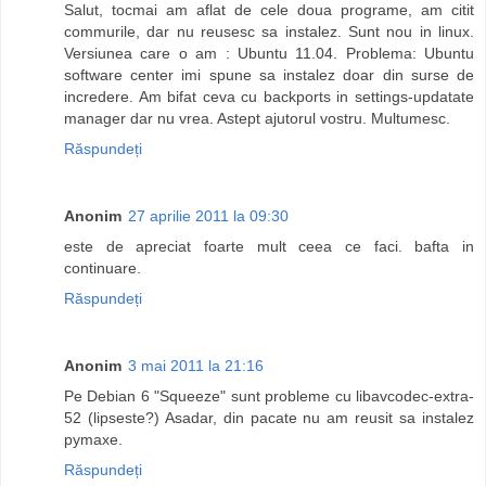
Salut, tocmai am aflat de cele doua programe, am citit
commurile, dar nu reusesc sa instalez. Sunt nou in linux.
Versiunea care o am : Ubuntu 11.04. Problema: Ubuntu
software center imi spune sa instalez doar din surse de
incredere. Am bifat ceva cu backports in settings-updatate
manager dar nu vrea. Astept ajutorul vostru. Multumesc.
Răspundeți
Anonim
27 aprilie 2011 la 09:30
este de apreciat foarte mult ceea ce faci. bafta in
continuare.
Răspundeți
Anonim
3 mai 2011 la 21:16
Pe Debian 6 "Squeeze" sunt probleme cu libavcodec-extra-
52 (lipseste?) Asadar, din pacate nu am reusit sa instalez
pymaxe.
Răspundeți