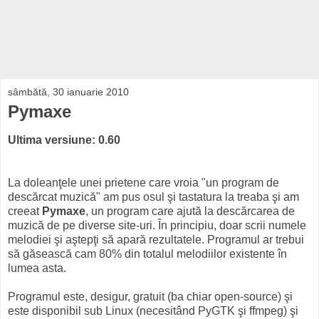
sâmbătă, 30 ianuarie 2010
Pymaxe
Ultima versiune: 0.60
La doleanţele unei prietene care vroia "un program de
descărcat muzică" am pus osul şi tastatura la treaba şi am
creeat
Pymaxe
, un program care ajută la descărcarea de
muzică de pe diverse site-uri. În principiu, doar scrii numele
melodiei şi aştepţi să apară rezultatele. Programul ar trebui
să găsească cam 80% din totalul melodiilor existente în
lumea asta.
Programul este, desigur, gratuit (ba chiar open-source) şi
este disponibil sub Linux (necesitând PyGTK şi ffmpeg) şi