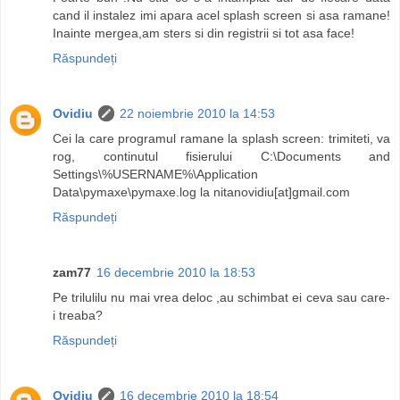
cand il instalez imi apara acel splash screen si asa ramane!
Inainte mergea,am sters si din registrii si tot asa face!
Răspundeți
Ovidiu
22 noiembrie 2010 la 14:53
Cei la care programul ramane la splash screen: trimiteti, va
rog, continutul fisierului C:\Documents and
Settings\%USERNAME%\Application
Data\pymaxe\pymaxe.log la nitanovidiu[at]gmail.com
Răspundeți
zam77
16 decembrie 2010 la 18:53
Pe trilulilu nu mai vrea deloc ,au schimbat ei ceva sau care-
i treaba?
Răspundeți
Ovidiu
16 decembrie 2010 la 18:54