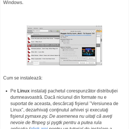
Windows.
Cum se instalează:
Pe
Linux
instalaţi pachetul corespunzător distribuţiei
dumneavoastră. Dacă niciunul din formate nu e
suportat de aceasta, descărcaţi fişierul "Versiunea de
Linux", dezarhivaţi conţinutul arhivei şi executaţi
fişierul
pymaxe.py.
De asemenea nu uitaţi că aveţi
nevoie de
ffmpeg
şi
pygtk
pentru a putea rula
aplicaţia
(
click aici
pentru un tutorial de instalare a