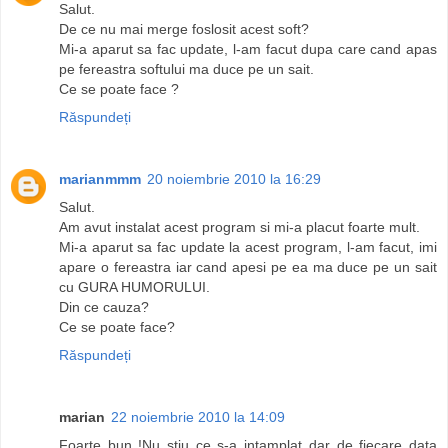
Salut.
De ce nu mai merge foslosit acest soft?
Mi-a aparut sa fac update, l-am facut dupa care cand apas
pe fereastra softului ma duce pe un sait.
Ce se poate face ?
Răspundeți
marianmmm
20 noiembrie 2010 la 16:29
Salut.
Am avut instalat acest program si mi-a placut foarte mult.
Mi-a aparut sa fac update la acest program, l-am facut, imi
apare o fereastra iar cand apesi pe ea ma duce pe un sait
cu GURA HUMORULUI.
Din ce cauza?
Ce se poate face?
Răspundeți
marian
22 noiembrie 2010 la 14:09
Foarte bun !Nu stiu ce s-a intamplat dar de fiecare data