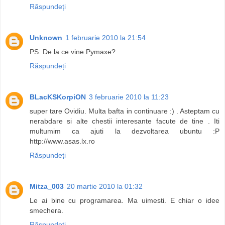
Răspundeți
Unknown
1 februarie 2010 la 21:54
PS: De la ce vine Pymaxe?
Răspundeți
BLacKSKorpiON
3 februarie 2010 la 11:23
super tare Ovidiu. Multa bafta in continuare :) . Asteptam cu
nerabdare si alte chestii interesante facute de tine . Iti
multumim ca ajuti la dezvoltarea ubuntu :P
http://www.asas.lx.ro
Răspundeți
Mitza_003
20 martie 2010 la 01:32
Le ai bine cu programarea. Ma uimesti. E chiar o idee
smechera.
Răspundeți