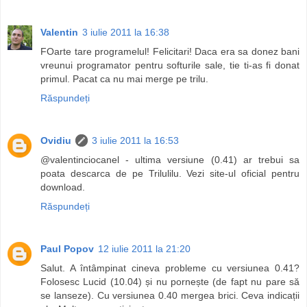
Valentin
3 iulie 2011 la 16:38
FOarte tare programelul! Felicitari! Daca era sa donez bani
vreunui programator pentru softurile sale, tie ti-as fi donat
primul. Pacat ca nu mai merge pe trilu.
Răspundeți
Ovidiu
3 iulie 2011 la 16:53
@valentinciocanel - ultima versiune (0.41) ar trebui sa
poata descarca de pe Trilulilu. Vezi site-ul oficial pentru
download.
Răspundeți
Paul Popov
12 iulie 2011 la 21:20
Salut. A întâmpinat cineva probleme cu versiunea 0.41?
Folosesc Lucid (10.04) și nu pornește (de fapt nu pare să
se lanseze). Cu versiunea 0.40 mergea brici. Ceva indicații