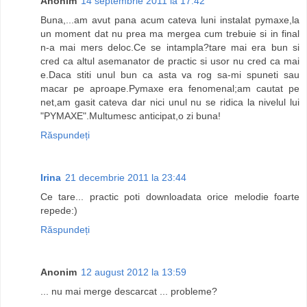
Anonim
14 septembrie 2011 la 17:42
Buna,...am avut pana acum cateva luni instalat pymaxe,la
un moment dat nu prea ma mergea cum trebuie si in final
n-a mai mers deloc.Ce se intampla?tare mai era bun si
cred ca altul asemanator de practic si usor nu cred ca mai
e.Daca stiti unul bun ca asta va rog sa-mi spuneti sau
macar pe aproape.Pymaxe era fenomenal;am cautat pe
net,am gasit cateva dar nici unul nu se ridica la nivelul lui
"PYMAXE".Multumesc anticipat,o zi buna!
Răspundeți
Irina
21 decembrie 2011 la 23:44
Ce tare... practic poti downloadata orice melodie foarte
repede:)
Răspundeți
Anonim
12 august 2012 la 13:59
... nu mai merge descarcat ... probleme?