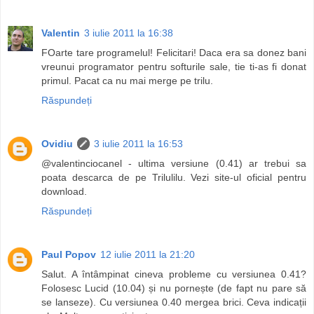
Valentin
3 iulie 2011 la 16:38
FOarte tare programelul! Felicitari! Daca era sa donez bani
vreunui programator pentru softurile sale, tie ti-as fi donat
primul. Pacat ca nu mai merge pe trilu.
Răspundeți
Ovidiu
3 iulie 2011 la 16:53
@valentinciocanel - ultima versiune (0.41) ar trebui sa
poata descarca de pe Trilulilu. Vezi site-ul oficial pentru
download.
Răspundeți
Paul Popov
12 iulie 2011 la 21:20
Salut. A întâmpinat cineva probleme cu versiunea 0.41?
Folosesc Lucid (10.04) și nu pornește (de fapt nu pare să
se lanseze). Cu versiunea 0.40 mergea brici. Ceva indicații