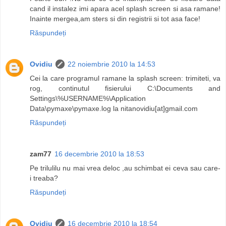
cand il instalez imi apara acel splash screen si asa ramane!
Inainte mergea,am sters si din registrii si tot asa face!
Răspundeți
Ovidiu
22 noiembrie 2010 la 14:53
Cei la care programul ramane la splash screen: trimiteti, va
rog, continutul fisierului C:\Documents and
Settings\%USERNAME%\Application
Data\pymaxe\pymaxe.log la nitanovidiu[at]gmail.com
Răspundeți
zam77
16 decembrie 2010 la 18:53
Pe trilulilu nu mai vrea deloc ,au schimbat ei ceva sau care-
i treaba?
Răspundeți
Ovidiu
16 decembrie 2010 la 18:54