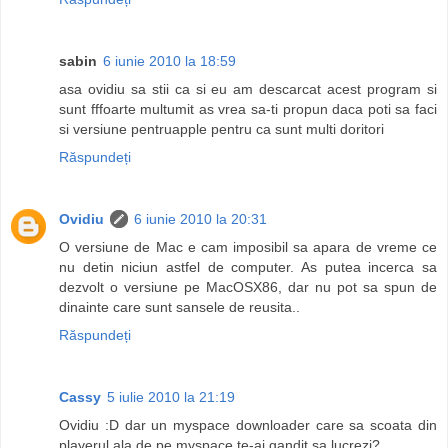
sabin
6 iunie 2010 la 18:59
asa ovidiu sa stii ca si eu am descarcat acest program si
sunt fffoarte multumit as vrea sa-ti propun daca poti sa faci
si versiune pentruapple pentru ca sunt multi doritori
Răspundeți
Ovidiu
6 iunie 2010 la 20:31
O versiune de Mac e cam imposibil sa apara de vreme ce
nu detin niciun astfel de computer. As putea incerca sa
dezvolt o versiune pe MacOSX86, dar nu pot sa spun de
dinainte care sunt sansele de reusita..
Răspundeți
Cassy
5 iulie 2010 la 21:19
Ovidiu :D dar un myspace downloader care sa scoata din
playerul ala de pe myspace te-ai gandit sa lucrezi?