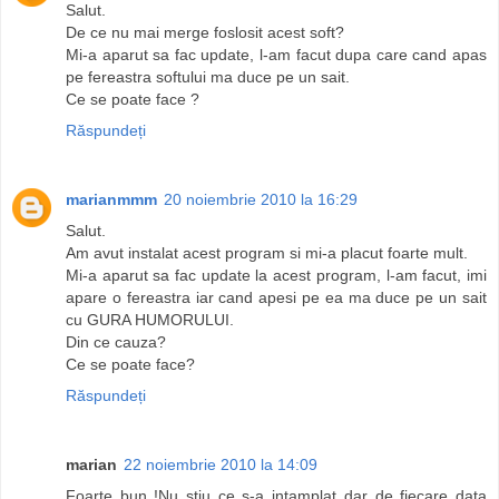
Salut.
De ce nu mai merge foslosit acest soft?
Mi-a aparut sa fac update, l-am facut dupa care cand apas
pe fereastra softului ma duce pe un sait.
Ce se poate face ?
Răspundeți
marianmmm
20 noiembrie 2010 la 16:29
Salut.
Am avut instalat acest program si mi-a placut foarte mult.
Mi-a aparut sa fac update la acest program, l-am facut, imi
apare o fereastra iar cand apesi pe ea ma duce pe un sait
cu GURA HUMORULUI.
Din ce cauza?
Ce se poate face?
Răspundeți
marian
22 noiembrie 2010 la 14:09
Foarte bun !Nu stiu ce s-a intamplat dar de fiecare data