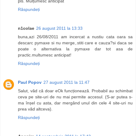
pls. Mulțumesc anticipat
Răspundeți
n1colae
26 august 2011 la 13:33
buna,azi 26/08/2011 am incercat a nustiu cata oara sa
descarc pymaxe si nu merge,.stiti care e cauza?si daca se
poate o alternativa la pymaxe dar tot asa de
practic.multumesc anticipat!
Răspundeți
Paul Popov
27 august 2011 la 11:47
Salut, văd că doar eOk funcționează. Probabil au schimbat
ceva pe site-uri de nu mai permite accesul. (S-ar putea s-
ma înșel cu asta, dar mergând unul din cele 4 site-uri nu
prea văd altceva).
Răspundeți