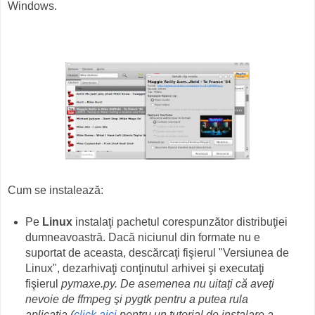
Windows.
Cum se instalează:
Pe
Linux
instalaţi pachetul corespunzător distribuţiei
dumneavoastră. Dacă niciunul din formate nu e
suportat de aceasta, descărcaţi fişierul "Versiunea de
Linux", dezarhivaţi conţinutul arhivei şi executaţi
fişierul
pymaxe.py.
De asemenea nu uitaţi că aveţi
nevoie de
ffmpeg
şi
pygtk
pentru a putea rula
aplicaţia
(
click aici
pentru un tutorial de instalare a