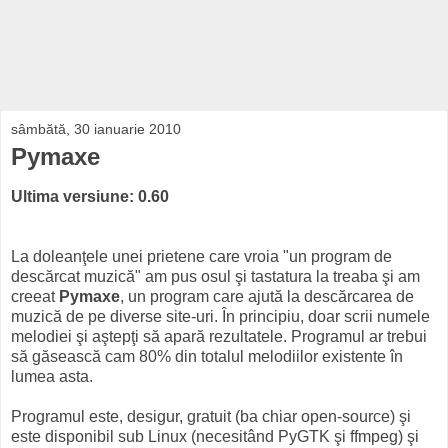
sâmbătă, 30 ianuarie 2010
Pymaxe
Ultima versiune: 0.60
La doleanţele unei prietene care vroia "un program de
descărcat muzică" am pus osul şi tastatura la treaba şi am
creeat
Pymaxe
, un program care ajută la descărcarea de
muzică de pe diverse site-uri. În principiu, doar scrii numele
melodiei şi aştepţi să apară rezultatele. Programul ar trebui
să găsească cam 80% din totalul melodiilor existente în
lumea asta.
Programul este, desigur, gratuit (ba chiar open-source) şi
este disponibil sub Linux (necesitând PyGTK şi ffmpeg) şi