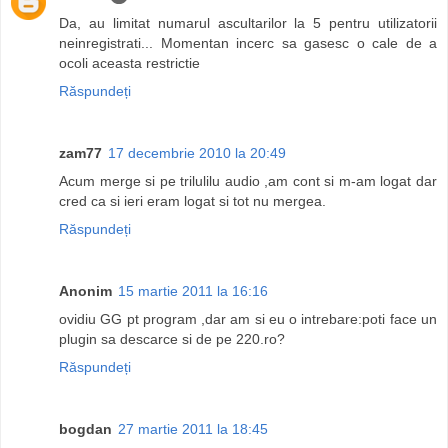
Da, au limitat numarul ascultarilor la 5 pentru utilizatorii
neinregistrati... Momentan incerc sa gasesc o cale de a
ocoli aceasta restrictie
Răspundeți
zam77
17 decembrie 2010 la 20:49
Acum merge si pe trilulilu audio ,am cont si m-am logat dar
cred ca si ieri eram logat si tot nu mergea.
Răspundeți
Anonim
15 martie 2011 la 16:16
ovidiu GG pt program ,dar am si eu o intrebare:poti face un
plugin sa descarce si de pe 220.ro?
Răspundeți
bogdan
27 martie 2011 la 18:45