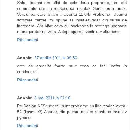
Salut, tocmai am aflat de cele doua programe, am citit
commurile, dar nu reusesc sa instalez. Sunt nou in linux.
Versiunea care o am : Ubuntu 11.04. Problema: Ubuntu
software center imi spune sa instalez doar din surse de
incredere. Am bifat ceva cu backports in settings-updatate
manager dar nu vrea. Astept ajutorul vostru. Multumesc.
Răspundeți
Anonim
27 aprilie 2011 la 09:30
este de apreciat foarte mult ceea ce faci. bafta in
continuare.
Răspundeți
Anonim
3 mai 2011 la 21:16
Pe Debian 6 "Squeeze" sunt probleme cu libavcodec-extra-
52 (lipseste?) Asadar, din pacate nu am reusit sa instalez
pymaxe.
Răspundeți