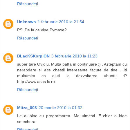
Răspundeți
Unknown
1 februarie 2010 la 21:54
PS: De la ce vine Pymaxe?
Răspundeți
BLacKSKorpiON
3 februarie 2010 la 11:23
super tare Ovidiu. Multa bafta in continuare :) . Asteptam cu
nerabdare si alte chestii interesante facute de tine . Iti
multumim ca ajuti la dezvoltarea ubuntu :P
http://www.asas.lx.ro
Răspundeți
Mitza_003
20 martie 2010 la 01:32
Le ai bine cu programarea. Ma uimesti. E chiar o idee
smechera.
Răspundeți