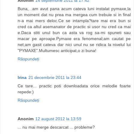
Anonim
14 septembrie 2011 la 17:42
Buna,...am avut pana acum cateva luni instalat pymaxe,la
un moment dat nu prea ma mergea cum trebuie si in final
n-a mai mers deloc.Ce se intampla?tare mai era bun si
cred ca altul asemanator de practic si usor nu cred ca mai
e.Daca stiti unul bun ca asta va rog sa-mi spuneti sau
macar pe aproape.Pymaxe era fenomenal;am cautat pe
net,am gasit cateva dar nici unul nu se ridica la nivelul lui
"PYMAXE".Multumesc anticipat,o zi buna!
Răspundeți
Irina
21 decembrie 2011 la 23:44
Ce tare... practic poti downloadata orice melodie foarte
repede:)
Răspundeți
Anonim
12 august 2012 la 13:59
... nu mai merge descarcat ... probleme?