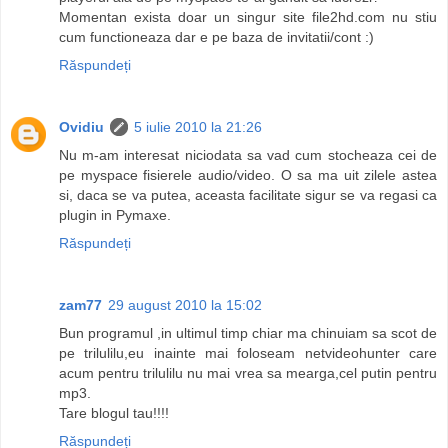
Momentan exista doar un singur site file2hd.com nu stiu
cum functioneaza dar e pe baza de invitatii/cont :)
Răspundeți
Ovidiu
5 iulie 2010 la 21:26
Nu m-am interesat niciodata sa vad cum stocheaza cei de
pe myspace fisierele audio/video. O sa ma uit zilele astea
si, daca se va putea, aceasta facilitate sigur se va regasi ca
plugin in Pymaxe.
Răspundeți
zam77
29 august 2010 la 15:02
Bun programul ,in ultimul timp chiar ma chinuiam sa scot de
pe trilulilu,eu inainte mai foloseam netvideohunter care
acum pentru trilulilu nu mai vrea sa mearga,cel putin pentru
mp3.
Tare blogul tau!!!!
Răspundeți