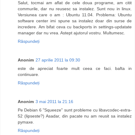
Salut, tocmai am aflat de cele doua programe, am citit
commurile, dar nu reusesc sa instalez. Sunt nou in linux.
Versiunea care o am : Ubuntu 11.04. Problema: Ubuntu
software center imi spune sa instalez doar din surse de
incredere. Am bifat ceva cu backports in settings-updatate
manager dar nu vrea. Astept ajutorul vostru. Multumesc.
Răspundeți
Anonim
27 aprilie 2011 la 09:30
este de apreciat foarte mult ceea ce faci. bafta in
continuare.
Răspundeți
Anonim
3 mai 2011 la 21:16
Pe Debian 6 "Squeeze" sunt probleme cu libavcodec-extra-
52 (lipseste?) Asadar, din pacate nu am reusit sa instalez
pymaxe.
Răspundeți