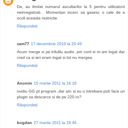
Da, au limitat numarul ascultarilor la 5 pentru utilizatorii
neinregistrati... Momentan incerc sa gasesc o cale de a
ocoli aceasta restrictie
Răspundeți
zam77
17 decembrie 2010 la 20:49
Acum merge si pe trilulilu audio ,am cont si m-am logat dar
cred ca si ieri eram logat si tot nu mergea.
Răspundeți
Anonim
15 martie 2011 la 16:16
ovidiu GG pt program ,dar am si eu o intrebare:poti face un
plugin sa descarce si de pe 220.ro?
Răspundeți
bogdan
27 martie 2011 la 18:45