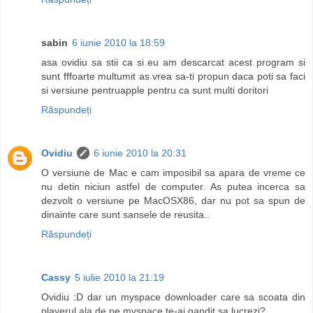
sabin
6 iunie 2010 la 18:59
asa ovidiu sa stii ca si eu am descarcat acest program si
sunt fffoarte multumit as vrea sa-ti propun daca poti sa faci
si versiune pentruapple pentru ca sunt multi doritori
Răspundeți
Ovidiu
6 iunie 2010 la 20:31
O versiune de Mac e cam imposibil sa apara de vreme ce
nu detin niciun astfel de computer. As putea incerca sa
dezvolt o versiune pe MacOSX86, dar nu pot sa spun de
dinainte care sunt sansele de reusita..
Răspundeți
Cassy
5 iulie 2010 la 21:19
Ovidiu :D dar un myspace downloader care sa scoata din
playerul ala de pe myspace te-ai gandit sa lucrezi?