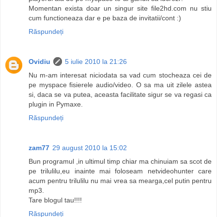
Momentan exista doar un singur site file2hd.com nu stiu
cum functioneaza dar e pe baza de invitatii/cont :)
Răspundeți
Ovidiu
5 iulie 2010 la 21:26
Nu m-am interesat niciodata sa vad cum stocheaza cei de
pe myspace fisierele audio/video. O sa ma uit zilele astea
si, daca se va putea, aceasta facilitate sigur se va regasi ca
plugin in Pymaxe.
Răspundeți
zam77
29 august 2010 la 15:02
Bun programul ,in ultimul timp chiar ma chinuiam sa scot de
pe trilulilu,eu inainte mai foloseam netvideohunter care
acum pentru trilulilu nu mai vrea sa mearga,cel putin pentru
mp3.
Tare blogul tau!!!!
Răspundeți