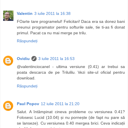
Valentin
3 iulie 2011 la 16:38
FOarte tare programelul! Felicitari! Daca era sa donez bani
vreunui programator pentru softurile sale, tie ti-as fi donat
primul. Pacat ca nu mai merge pe trilu.
Răspundeți
Ovidiu
3 iulie 2011 la 16:53
@valentinciocanel - ultima versiune (0.41) ar trebui sa
poata descarca de pe Trilulilu. Vezi site-ul oficial pentru
download.
Răspundeți
Paul Popov
12 iulie 2011 la 21:20
Salut. A întâmpinat cineva probleme cu versiunea 0.41?
Folosesc Lucid (10.04) și nu pornește (de fapt nu pare să
se lanseze). Cu versiunea 0.40 mergea brici. Ceva indicații