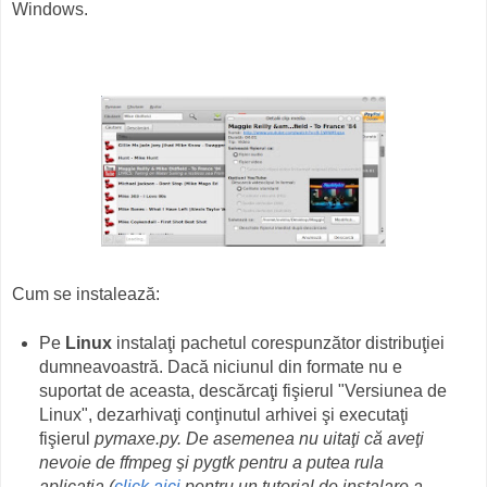
Windows.
Cum se instalează:
Pe
Linux
instalaţi pachetul corespunzător distribuţiei
dumneavoastră. Dacă niciunul din formate nu e
suportat de aceasta, descărcaţi fişierul "Versiunea de
Linux", dezarhivaţi conţinutul arhivei şi executaţi
fişierul
pymaxe.py.
De asemenea nu uitaţi că aveţi
nevoie de
ffmpeg
şi
pygtk
pentru a putea rula
aplicaţia
(
click aici
pentru un tutorial de instalare a