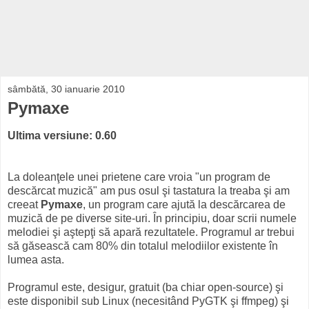
sâmbătă, 30 ianuarie 2010
Pymaxe
Ultima versiune: 0.60
La doleanţele unei prietene care vroia "un program de
descărcat muzică" am pus osul şi tastatura la treaba şi am
creeat
Pymaxe
, un program care ajută la descărcarea de
muzică de pe diverse site-uri. În principiu, doar scrii numele
melodiei şi aştepţi să apară rezultatele. Programul ar trebui
să găsească cam 80% din totalul melodiilor existente în
lumea asta.
Programul este, desigur, gratuit (ba chiar open-source) şi
este disponibil sub Linux (necesitând PyGTK şi ffmpeg) şi