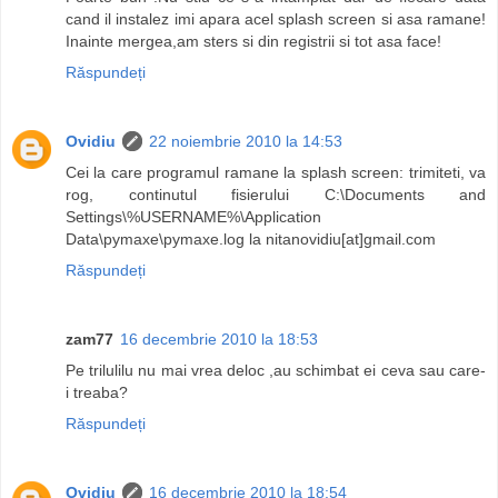
cand il instalez imi apara acel splash screen si asa ramane!
Inainte mergea,am sters si din registrii si tot asa face!
Răspundeți
Ovidiu
22 noiembrie 2010 la 14:53
Cei la care programul ramane la splash screen: trimiteti, va
rog, continutul fisierului C:\Documents and
Settings\%USERNAME%\Application
Data\pymaxe\pymaxe.log la nitanovidiu[at]gmail.com
Răspundeți
zam77
16 decembrie 2010 la 18:53
Pe trilulilu nu mai vrea deloc ,au schimbat ei ceva sau care-
i treaba?
Răspundeți
Ovidiu
16 decembrie 2010 la 18:54