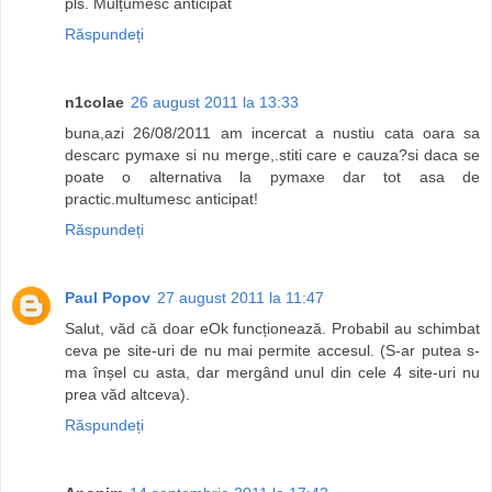
pls. Mulțumesc anticipat
Răspundeți
n1colae
26 august 2011 la 13:33
buna,azi 26/08/2011 am incercat a nustiu cata oara sa
descarc pymaxe si nu merge,.stiti care e cauza?si daca se
poate o alternativa la pymaxe dar tot asa de
practic.multumesc anticipat!
Răspundeți
Paul Popov
27 august 2011 la 11:47
Salut, văd că doar eOk funcționează. Probabil au schimbat
ceva pe site-uri de nu mai permite accesul. (S-ar putea s-
ma înșel cu asta, dar mergând unul din cele 4 site-uri nu
prea văd altceva).
Răspundeți