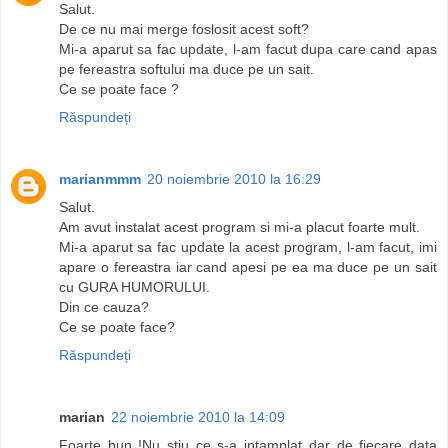
Salut.
De ce nu mai merge foslosit acest soft?
Mi-a aparut sa fac update, l-am facut dupa care cand apas
pe fereastra softului ma duce pe un sait.
Ce se poate face ?
Răspundeți
marianmmm
20 noiembrie 2010 la 16:29
Salut.
Am avut instalat acest program si mi-a placut foarte mult.
Mi-a aparut sa fac update la acest program, l-am facut, imi
apare o fereastra iar cand apesi pe ea ma duce pe un sait
cu GURA HUMORULUI.
Din ce cauza?
Ce se poate face?
Răspundeți
marian
22 noiembrie 2010 la 14:09
Foarte bun !Nu stiu ce s-a intamplat dar de fiecare data