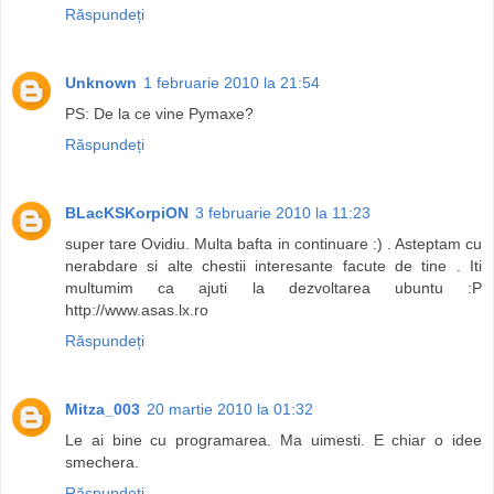
Răspundeți
Unknown
1 februarie 2010 la 21:54
PS: De la ce vine Pymaxe?
Răspundeți
BLacKSKorpiON
3 februarie 2010 la 11:23
super tare Ovidiu. Multa bafta in continuare :) . Asteptam cu
nerabdare si alte chestii interesante facute de tine . Iti
multumim ca ajuti la dezvoltarea ubuntu :P
http://www.asas.lx.ro
Răspundeți
Mitza_003
20 martie 2010 la 01:32
Le ai bine cu programarea. Ma uimesti. E chiar o idee
smechera.
Răspundeți