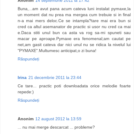
Anonim
14 septembrie 2011 la 17:42
Buna,...am avut pana acum cateva luni instalat pymaxe,la
un moment dat nu prea ma mergea cum trebuie si in final
n-a mai mers deloc.Ce se intampla?tare mai era bun si
cred ca altul asemanator de practic si usor nu cred ca mai
e.Daca stiti unul bun ca asta va rog sa-mi spuneti sau
macar pe aproape.Pymaxe era fenomenal;am cautat pe
net,am gasit cateva dar nici unul nu se ridica la nivelul lui
"PYMAXE".Multumesc anticipat,o zi buna!
Răspundeți
Irina
21 decembrie 2011 la 23:44
Ce tare... practic poti downloadata orice melodie foarte
repede:)
Răspundeți
Anonim
12 august 2012 la 13:59
... nu mai merge descarcat ... probleme?