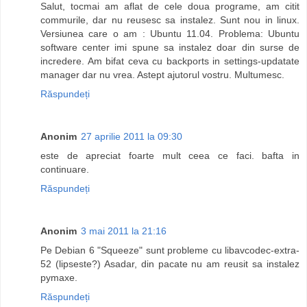
Salut, tocmai am aflat de cele doua programe, am citit
commurile, dar nu reusesc sa instalez. Sunt nou in linux.
Versiunea care o am : Ubuntu 11.04. Problema: Ubuntu
software center imi spune sa instalez doar din surse de
incredere. Am bifat ceva cu backports in settings-updatate
manager dar nu vrea. Astept ajutorul vostru. Multumesc.
Răspundeți
Anonim
27 aprilie 2011 la 09:30
este de apreciat foarte mult ceea ce faci. bafta in
continuare.
Răspundeți
Anonim
3 mai 2011 la 21:16
Pe Debian 6 "Squeeze" sunt probleme cu libavcodec-extra-
52 (lipseste?) Asadar, din pacate nu am reusit sa instalez
pymaxe.
Răspundeți