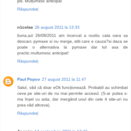
pls. Mulțumesc anticipat
Răspundeți
n1colae
26 august 2011 la 13:33
buna,azi 26/08/2011 am incercat a nustiu cata oara sa
descarc pymaxe si nu merge,.stiti care e cauza?si daca se
poate o alternativa la pymaxe dar tot asa de
practic.multumesc anticipat!
Răspundeți
Paul Popov
27 august 2011 la 11:47
Salut, văd că doar eOk funcționează. Probabil au schimbat
ceva pe site-uri de nu mai permite accesul. (S-ar putea s-
ma înșel cu asta, dar mergând unul din cele 4 site-uri nu
prea văd altceva).
Răspundeți