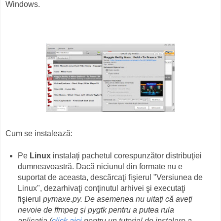
Windows.
Cum se instalează:
Pe
Linux
instalaţi pachetul corespunzător distribuţiei
dumneavoastră. Dacă niciunul din formate nu e
suportat de aceasta, descărcaţi fişierul "Versiunea de
Linux", dezarhivaţi conţinutul arhivei şi executaţi
fişierul
pymaxe.py.
De asemenea nu uitaţi că aveţi
nevoie de
ffmpeg
şi
pygtk
pentru a putea rula
aplicaţia
(
click aici
pentru un tutorial de instalare a