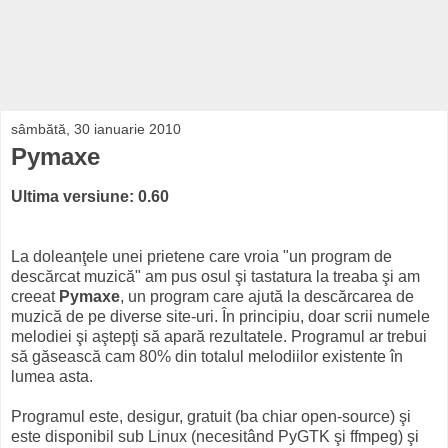
sâmbătă, 30 ianuarie 2010
Pymaxe
Ultima versiune: 0.60
La doleanţele unei prietene care vroia "un program de
descărcat muzică" am pus osul şi tastatura la treaba şi am
creeat
Pymaxe
, un program care ajută la descărcarea de
muzică de pe diverse site-uri. În principiu, doar scrii numele
melodiei şi aştepţi să apară rezultatele. Programul ar trebui
să găsească cam 80% din totalul melodiilor existente în
lumea asta.
Programul este, desigur, gratuit (ba chiar open-source) şi
este disponibil sub Linux (necesitând PyGTK şi ffmpeg) şi