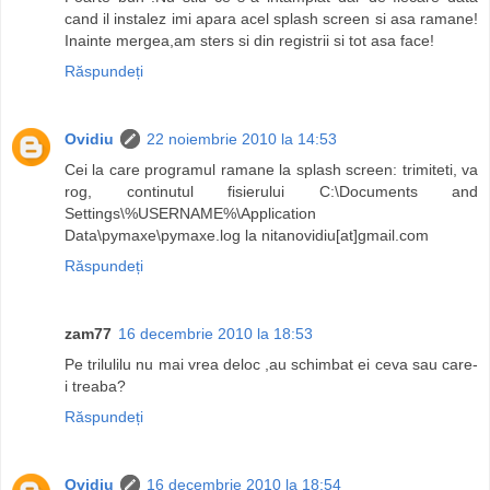
cand il instalez imi apara acel splash screen si asa ramane!
Inainte mergea,am sters si din registrii si tot asa face!
Răspundeți
Ovidiu
22 noiembrie 2010 la 14:53
Cei la care programul ramane la splash screen: trimiteti, va
rog, continutul fisierului C:\Documents and
Settings\%USERNAME%\Application
Data\pymaxe\pymaxe.log la nitanovidiu[at]gmail.com
Răspundeți
zam77
16 decembrie 2010 la 18:53
Pe trilulilu nu mai vrea deloc ,au schimbat ei ceva sau care-
i treaba?
Răspundeți
Ovidiu
16 decembrie 2010 la 18:54