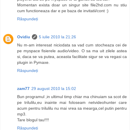
Momentan exista doar un singur site file2hd.com nu stiu
cum functioneaza dar e pe baza de invitatii/cont :)
Răspundeți
Ovidiu
5 iulie 2010 la 21:26
Nu m-am interesat niciodata sa vad cum stocheaza cei de
pe myspace fisierele audio/video. O sa ma uit zilele astea
si, daca se va putea, aceasta facilitate sigur se va regasi ca
plugin in Pymaxe.
Răspundeți
zam77
29 august 2010 la 15:02
Bun programul ,in ultimul timp chiar ma chinuiam sa scot de
pe trilulilu,eu inainte mai foloseam netvideohunter care
acum pentru trilulilu nu mai vrea sa mearga,cel putin pentru
mp3.
Tare blogul tau!!!!
Răspundeți