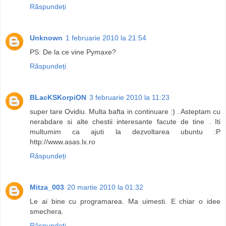
Răspundeți
Unknown
1 februarie 2010 la 21:54
PS: De la ce vine Pymaxe?
Răspundeți
BLacKSKorpiON
3 februarie 2010 la 11:23
super tare Ovidiu. Multa bafta in continuare :) . Asteptam cu
nerabdare si alte chestii interesante facute de tine . Iti
multumim ca ajuti la dezvoltarea ubuntu :P
http://www.asas.lx.ro
Răspundeți
Mitza_003
20 martie 2010 la 01:32
Le ai bine cu programarea. Ma uimesti. E chiar o idee
smechera.
Răspundeți