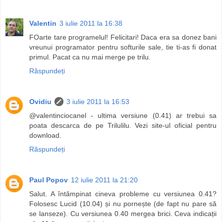
Valentin
3 iulie 2011 la 16:38
FOarte tare programelul! Felicitari! Daca era sa donez bani
vreunui programator pentru softurile sale, tie ti-as fi donat
primul. Pacat ca nu mai merge pe trilu.
Răspundeți
Ovidiu
3 iulie 2011 la 16:53
@valentinciocanel - ultima versiune (0.41) ar trebui sa
poata descarca de pe Trilulilu. Vezi site-ul oficial pentru
download.
Răspundeți
Paul Popov
12 iulie 2011 la 21:20
Salut. A întâmpinat cineva probleme cu versiunea 0.41?
Folosesc Lucid (10.04) și nu pornește (de fapt nu pare să
se lanseze). Cu versiunea 0.40 mergea brici. Ceva indicații