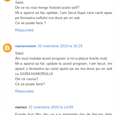
Salut.
De ce nu mai merge foslosit acest soft?
Mi-a aparut sa fac update, l-am facut dupa care cand apas
pe fereastra softului ma duce pe un sait.
Ce se poate face ?
Răspundeți
marianmmm
20 noiembrie 2010 la 16:29
Salut.
Am avut instalat acest program si mi-a placut foarte mult.
Mi-a aparut sa fac update la acest program, l-am facut, imi
apare o fereastra iar cand apesi pe ea ma duce pe un sait
cu GURA HUMORULUI.
Din ce cauza?
Ce se poate face?
Răspundeți
marian
22 noiembrie 2010 la 14:09
Foarte bun !Nu stiu ce s-a intamplat dar de fiecare data