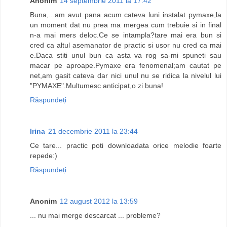
Anonim
14 septembrie 2011 la 17:42
Buna,...am avut pana acum cateva luni instalat pymaxe,la
un moment dat nu prea ma mergea cum trebuie si in final
n-a mai mers deloc.Ce se intampla?tare mai era bun si
cred ca altul asemanator de practic si usor nu cred ca mai
e.Daca stiti unul bun ca asta va rog sa-mi spuneti sau
macar pe aproape.Pymaxe era fenomenal;am cautat pe
net,am gasit cateva dar nici unul nu se ridica la nivelul lui
"PYMAXE".Multumesc anticipat,o zi buna!
Răspundeți
Irina
21 decembrie 2011 la 23:44
Ce tare... practic poti downloadata orice melodie foarte
repede:)
Răspundeți
Anonim
12 august 2012 la 13:59
... nu mai merge descarcat ... probleme?