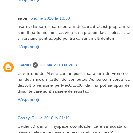
sabin
6 iunie 2010 la 18:59
asa ovidiu sa stii ca si eu am descarcat acest program si
sunt fffoarte multumit as vrea sa-ti propun daca poti sa faci
si versiune pentruapple pentru ca sunt multi doritori
Răspundeți
Ovidiu
6 iunie 2010 la 20:31
O versiune de Mac e cam imposibil sa apara de vreme ce
nu detin niciun astfel de computer. As putea incerca sa
dezvolt o versiune pe MacOSX86, dar nu pot sa spun de
dinainte care sunt sansele de reusita..
Răspundeți
Cassy
5 iulie 2010 la 21:19
Ovidiu :D dar un myspace downloader care sa scoata din
playerul ala de pe myspace te-ai gandit sa lucrezi?