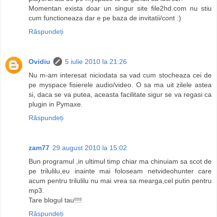
Momentan exista doar un singur site file2hd.com nu stiu
cum functioneaza dar e pe baza de invitatii/cont :)
Răspundeți
Ovidiu
5 iulie 2010 la 21:26
Nu m-am interesat niciodata sa vad cum stocheaza cei de
pe myspace fisierele audio/video. O sa ma uit zilele astea
si, daca se va putea, aceasta facilitate sigur se va regasi ca
plugin in Pymaxe.
Răspundeți
zam77
29 august 2010 la 15:02
Bun programul ,in ultimul timp chiar ma chinuiam sa scot de
pe trilulilu,eu inainte mai foloseam netvideohunter care
acum pentru trilulilu nu mai vrea sa mearga,cel putin pentru
mp3.
Tare blogul tau!!!!
Răspundeți