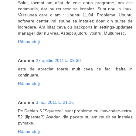
Salut, tocmai am aflat de cele doua programe, am citit
commurile, dar nu reusesc sa instalez. Sunt nou in linux.
Versiunea care o am : Ubuntu 11.04. Problema: Ubuntu
software center imi spune sa instalez doar din surse de
incredere. Am bifat ceva cu backports in settings-updatate
manager dar nu vrea. Astept ajutorul vostru. Multumesc.
Răspundeți
Anonim
27 aprilie 2011 la 09:30
este de apreciat foarte mult ceea ce faci. bafta in
continuare.
Răspundeți
Anonim
3 mai 2011 la 21:16
Pe Debian 6 "Squeeze" sunt probleme cu libavcodec-extra-
52 (lipseste?) Asadar, din pacate nu am reusit sa instalez
pymaxe.
Răspundeți