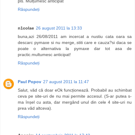
pls. Mulțumesc anticipat
Răspundeți
n1colae
26 august 2011 la 13:33
buna,azi 26/08/2011 am incercat a nustiu cata oara sa
descarc pymaxe si nu merge,.stiti care e cauza?si daca se
poate o alternativa la pymaxe dar tot asa de
practic.multumesc anticipat!
Răspundeți
Paul Popov
27 august 2011 la 11:47
Salut, văd că doar eOk funcționează. Probabil au schimbat
ceva pe site-uri de nu mai permite accesul. (S-ar putea s-
ma înșel cu asta, dar mergând unul din cele 4 site-uri nu
prea văd altceva).
Răspundeți