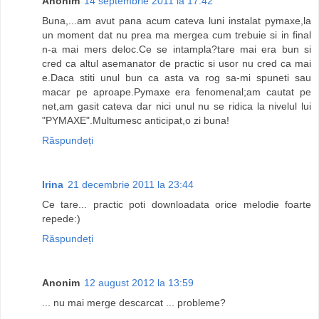
Anonim
14 septembrie 2011 la 17:42
Buna,...am avut pana acum cateva luni instalat pymaxe,la
un moment dat nu prea ma mergea cum trebuie si in final
n-a mai mers deloc.Ce se intampla?tare mai era bun si
cred ca altul asemanator de practic si usor nu cred ca mai
e.Daca stiti unul bun ca asta va rog sa-mi spuneti sau
macar pe aproape.Pymaxe era fenomenal;am cautat pe
net,am gasit cateva dar nici unul nu se ridica la nivelul lui
"PYMAXE".Multumesc anticipat,o zi buna!
Răspundeți
Irina
21 decembrie 2011 la 23:44
Ce tare... practic poti downloadata orice melodie foarte
repede:)
Răspundeți
Anonim
12 august 2012 la 13:59
... nu mai merge descarcat ... probleme?