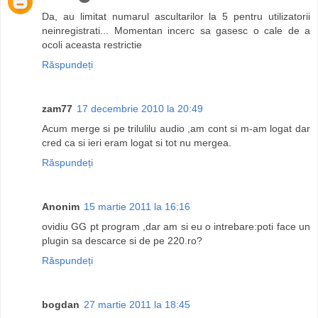
Da, au limitat numarul ascultarilor la 5 pentru utilizatorii
neinregistrati... Momentan incerc sa gasesc o cale de a
ocoli aceasta restrictie
Răspundeți
zam77
17 decembrie 2010 la 20:49
Acum merge si pe trilulilu audio ,am cont si m-am logat dar
cred ca si ieri eram logat si tot nu mergea.
Răspundeți
Anonim
15 martie 2011 la 16:16
ovidiu GG pt program ,dar am si eu o intrebare:poti face un
plugin sa descarce si de pe 220.ro?
Răspundeți
bogdan
27 martie 2011 la 18:45