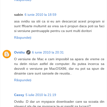
sabin
6 iunie 2010 la 18:59
asa ovidiu sa stii ca si eu am descarcat acest program si
sunt fffoarte multumit as vrea sa-ti propun daca poti sa faci
si versiune pentruapple pentru ca sunt multi doritori
Răspundeți
Ovidiu
6 iunie 2010 la 20:31
O versiune de Mac e cam imposibil sa apara de vreme ce
nu detin niciun astfel de computer. As putea incerca sa
dezvolt o versiune pe MacOSX86, dar nu pot sa spun de
dinainte care sunt sansele de reusita..
Răspundeți
Cassy
5 iulie 2010 la 21:19
Ovidiu :D dar un myspace downloader care sa scoata din
playerul ala de pe myspace te-ai gandit sa lucrezi?