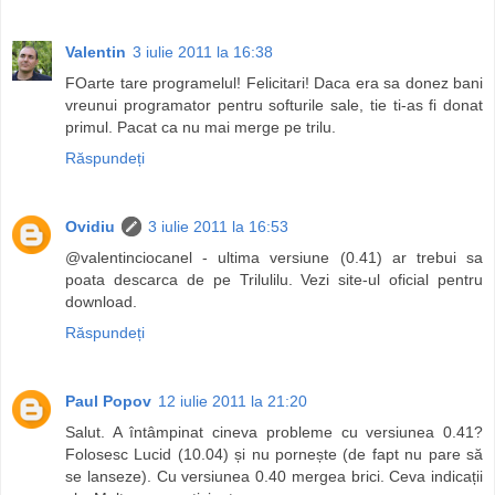
Valentin
3 iulie 2011 la 16:38
FOarte tare programelul! Felicitari! Daca era sa donez bani
vreunui programator pentru softurile sale, tie ti-as fi donat
primul. Pacat ca nu mai merge pe trilu.
Răspundeți
Ovidiu
3 iulie 2011 la 16:53
@valentinciocanel - ultima versiune (0.41) ar trebui sa
poata descarca de pe Trilulilu. Vezi site-ul oficial pentru
download.
Răspundeți
Paul Popov
12 iulie 2011 la 21:20
Salut. A întâmpinat cineva probleme cu versiunea 0.41?
Folosesc Lucid (10.04) și nu pornește (de fapt nu pare să
se lanseze). Cu versiunea 0.40 mergea brici. Ceva indicații