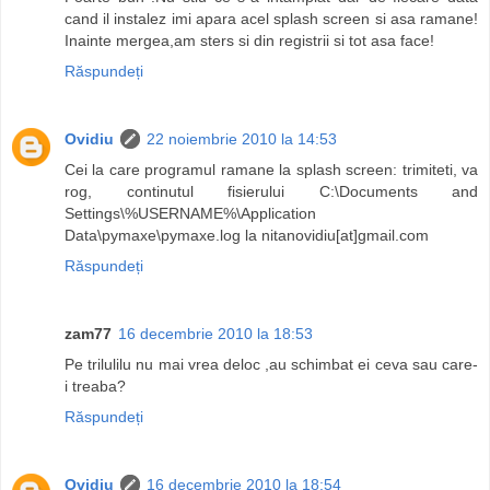
cand il instalez imi apara acel splash screen si asa ramane!
Inainte mergea,am sters si din registrii si tot asa face!
Răspundeți
Ovidiu
22 noiembrie 2010 la 14:53
Cei la care programul ramane la splash screen: trimiteti, va
rog, continutul fisierului C:\Documents and
Settings\%USERNAME%\Application
Data\pymaxe\pymaxe.log la nitanovidiu[at]gmail.com
Răspundeți
zam77
16 decembrie 2010 la 18:53
Pe trilulilu nu mai vrea deloc ,au schimbat ei ceva sau care-
i treaba?
Răspundeți
Ovidiu
16 decembrie 2010 la 18:54