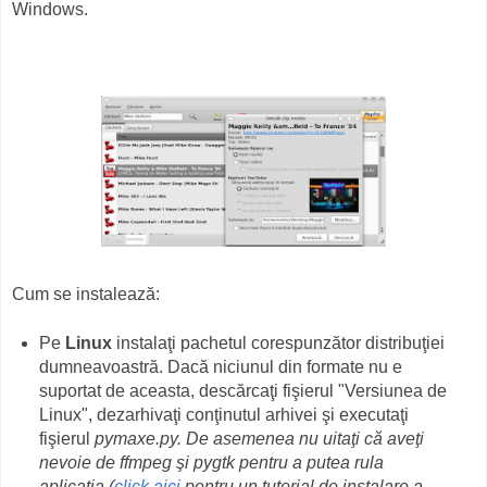
Windows.
Cum se instalează:
Pe
Linux
instalaţi pachetul corespunzător distribuţiei
dumneavoastră. Dacă niciunul din formate nu e
suportat de aceasta, descărcaţi fişierul "Versiunea de
Linux", dezarhivaţi conţinutul arhivei şi executaţi
fişierul
pymaxe.py.
De asemenea nu uitaţi că aveţi
nevoie de
ffmpeg
şi
pygtk
pentru a putea rula
aplicaţia
(
click aici
pentru un tutorial de instalare a