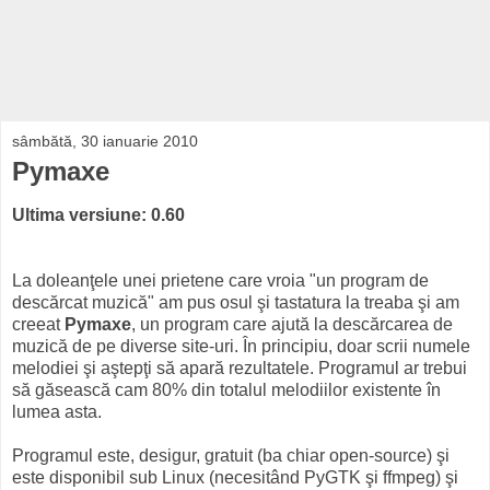
sâmbătă, 30 ianuarie 2010
Pymaxe
Ultima versiune: 0.60
La doleanţele unei prietene care vroia "un program de
descărcat muzică" am pus osul şi tastatura la treaba şi am
creeat
Pymaxe
, un program care ajută la descărcarea de
muzică de pe diverse site-uri. În principiu, doar scrii numele
melodiei şi aştepţi să apară rezultatele. Programul ar trebui
să găsească cam 80% din totalul melodiilor existente în
lumea asta.
Programul este, desigur, gratuit (ba chiar open-source) şi
este disponibil sub Linux (necesitând PyGTK şi ffmpeg) şi