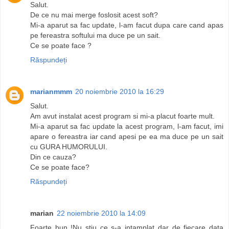
Salut.
De ce nu mai merge foslosit acest soft?
Mi-a aparut sa fac update, l-am facut dupa care cand apas
pe fereastra softului ma duce pe un sait.
Ce se poate face ?
Răspundeți
marianmmm
20 noiembrie 2010 la 16:29
Salut.
Am avut instalat acest program si mi-a placut foarte mult.
Mi-a aparut sa fac update la acest program, l-am facut, imi
apare o fereastra iar cand apesi pe ea ma duce pe un sait
cu GURA HUMORULUI.
Din ce cauza?
Ce se poate face?
Răspundeți
marian
22 noiembrie 2010 la 14:09
Foarte bun !Nu stiu ce s-a intamplat dar de fiecare data