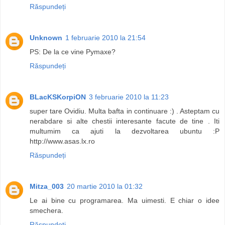
Răspundeți
Unknown
1 februarie 2010 la 21:54
PS: De la ce vine Pymaxe?
Răspundeți
BLacKSKorpiON
3 februarie 2010 la 11:23
super tare Ovidiu. Multa bafta in continuare :) . Asteptam cu
nerabdare si alte chestii interesante facute de tine . Iti
multumim ca ajuti la dezvoltarea ubuntu :P
http://www.asas.lx.ro
Răspundeți
Mitza_003
20 martie 2010 la 01:32
Le ai bine cu programarea. Ma uimesti. E chiar o idee
smechera.
Răspundeți