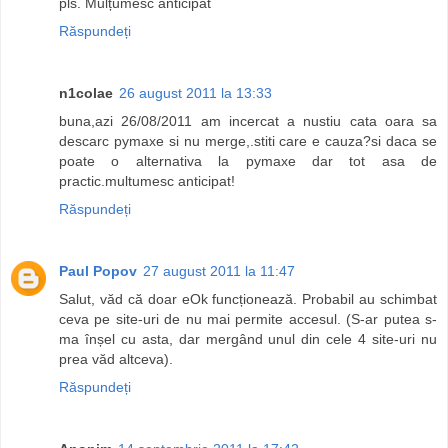
pls. Mulțumesc anticipat
Răspundeți
n1colae
26 august 2011 la 13:33
buna,azi 26/08/2011 am incercat a nustiu cata oara sa
descarc pymaxe si nu merge,.stiti care e cauza?si daca se
poate o alternativa la pymaxe dar tot asa de
practic.multumesc anticipat!
Răspundeți
Paul Popov
27 august 2011 la 11:47
Salut, văd că doar eOk funcționează. Probabil au schimbat
ceva pe site-uri de nu mai permite accesul. (S-ar putea s-
ma înșel cu asta, dar mergând unul din cele 4 site-uri nu
prea văd altceva).
Răspundeți