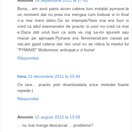
Anonim
14 septembrie 2011 la 17:42
Buna,...am avut pana acum cateva luni instalat pymaxe,la
un moment dat nu prea ma mergea cum trebuie si in final
n-a mai mers deloc.Ce se intampla?tare mai era bun si
cred ca altul asemanator de practic si usor nu cred ca mai
e.Daca stiti unul bun ca asta va rog sa-mi spuneti sau
macar pe aproape.Pymaxe era fenomenal;am cautat pe
net,am gasit cateva dar nici unul nu se ridica la nivelul lui
"PYMAXE".Multumesc anticipat,o zi buna!
Răspundeți
Irina
21 decembrie 2011 la 23:44
Ce tare... practic poti downloadata orice melodie foarte
repede:)
Răspundeți
Anonim
12 august 2012 la 13:59
... nu mai merge descarcat ... probleme?