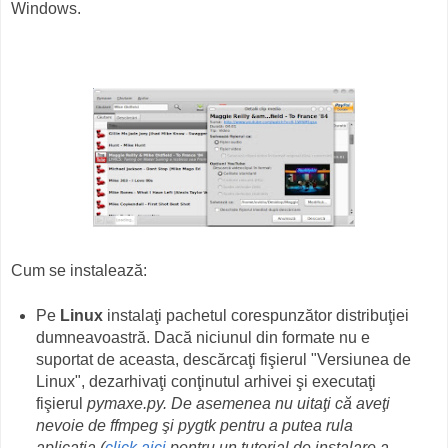
Windows.
Cum se instalează:
Pe
Linux
instalaţi pachetul corespunzător distribuţiei
dumneavoastră. Dacă niciunul din formate nu e
suportat de aceasta, descărcaţi fişierul "Versiunea de
Linux", dezarhivaţi conţinutul arhivei şi executaţi
fişierul
pymaxe.py.
De asemenea nu uitaţi că aveţi
nevoie de
ffmpeg
şi
pygtk
pentru a putea rula
aplicaţia
(
click aici
pentru un tutorial de instalare a