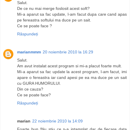
Salut.
De ce nu mai merge foslosit acest soft?
Mi-a aparut sa fac update, l-am facut dupa care cand apas
pe fereastra softului ma duce pe un sait.
Ce se poate face ?
Răspundeți
marianmmm
20 noiembrie 2010 la 16:29
Salut.
Am avut instalat acest program si mi-a placut foarte mult.
Mi-a aparut sa fac update la acest program, l-am facut, imi
apare o fereastra iar cand apesi pe ea ma duce pe un sait
cu GURA HUMORULUI.
Din ce cauza?
Ce se poate face?
Răspundeți
marian
22 noiembrie 2010 la 14:09
Foarte bun !Nu stiu ce s-a intamplat dar de fiecare data