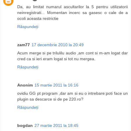
Da, au limitat numarul ascultarilor la 5 pentru utilizatorii
neinregistrati... Momentan incerc sa gasesc o cale de a
ocoli aceasta restrictie
Răspundeți
zam77
17 decembrie 2010 la 20:49
Acum merge si pe trilulilu audio ,am cont si m-am logat dar
cred ca si ieri eram logat si tot nu mergea.
Răspundeți
Anonim
15 martie 2011 la 16:16
ovidiu GG pt program ,dar am si eu o intrebare:poti face un
plugin sa descarce si de pe 220.ro?
Răspundeți
bogdan
27 martie 2011 la 18:45