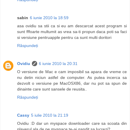
sabin
6 iunie 2010 la 18:59
asa ovidiu sa stii ca si eu am descarcat acest program si
sunt fffoarte multumit as vrea sa-ti propun daca poti sa faci
si versiune pentruapple pentru ca sunt multi doritori
Răspundeți
Ovidiu
6 iunie 2010 la 20:31
O versiune de Mac e cam imposibil sa apara de vreme ce
nu detin niciun astfel de computer. As putea incerca sa
dezvolt o versiune pe MacOSX86, dar nu pot sa spun de
dinainte care sunt sansele de reusita..
Răspundeți
Cassy
5 iulie 2010 la 21:19
Ovidiu :D dar un myspace downloader care sa scoata din
playerul ala de pe myspace te-ai gandit sa lucrezi?