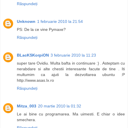
Răspundeți
Unknown
1 februarie 2010 la 21:54
PS: De la ce vine Pymaxe?
Răspundeți
BLacKSKorpiON
3 februarie 2010 la 11:23
super tare Ovidiu. Multa bafta in continuare :) . Asteptam cu
nerabdare si alte chestii interesante facute de tine . Iti
multumim ca ajuti la dezvoltarea ubuntu :P
http://www.asas.lx.ro
Răspundeți
Mitza_003
20 martie 2010 la 01:32
Le ai bine cu programarea. Ma uimesti. E chiar o idee
smechera.
Răspundeți