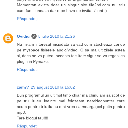
Momentan exista doar un singur site file2hd.com nu stiu
cum functioneaza dar e pe baza de invitatii/cont :)
Răspundeți
Ovidiu
5 iulie 2010 la 21:26
Nu m-am interesat niciodata sa vad cum stocheaza cei de
pe myspace fisierele audio/video. O sa ma uit zilele astea
si, daca se va putea, aceasta facilitate sigur se va regasi ca
plugin in Pymaxe.
Răspundeți
zam77
29 august 2010 la 15:02
Bun programul ,in ultimul timp chiar ma chinuiam sa scot de
pe trilulilu,eu inainte mai foloseam netvideohunter care
acum pentru trilulilu nu mai vrea sa mearga,cel putin pentru
mp3.
Tare blogul tau!!!!
Răspundeți