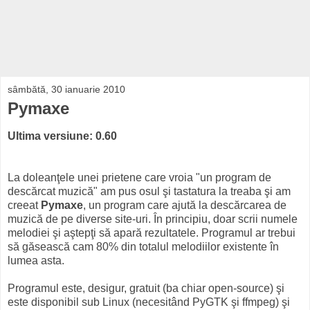
sâmbătă, 30 ianuarie 2010
Pymaxe
Ultima versiune: 0.60
La doleanţele unei prietene care vroia "un program de
descărcat muzică" am pus osul şi tastatura la treaba şi am
creeat
Pymaxe
, un program care ajută la descărcarea de
muzică de pe diverse site-uri. În principiu, doar scrii numele
melodiei şi aştepţi să apară rezultatele. Programul ar trebui
să găsească cam 80% din totalul melodiilor existente în
lumea asta.
Programul este, desigur, gratuit (ba chiar open-source) şi
este disponibil sub Linux (necesitând PyGTK şi ffmpeg) şi