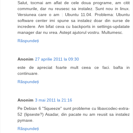
Salut, tocmai am aflat de cele doua programe, am citit
commurile, dar nu reusesc sa instalez. Sunt nou in linux.
Versiunea care o am : Ubuntu 11.04. Problema: Ubuntu
software center imi spune sa instalez doar din surse de
incredere. Am bifat ceva cu backports in settings-updatate
manager dar nu vrea. Astept ajutorul vostru. Multumesc.
Răspundeți
Anonim
27 aprilie 2011 la 09:30
este de apreciat foarte mult ceea ce faci. bafta in
continuare.
Răspundeți
Anonim
3 mai 2011 la 21:16
Pe Debian 6 "Squeeze" sunt probleme cu libavcodec-extra-
52 (lipseste?) Asadar, din pacate nu am reusit sa instalez
pymaxe.
Răspundeți