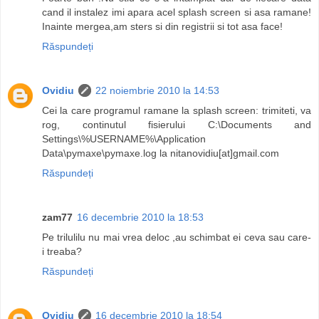
cand il instalez imi apara acel splash screen si asa ramane!
Inainte mergea,am sters si din registrii si tot asa face!
Răspundeți
Ovidiu
22 noiembrie 2010 la 14:53
Cei la care programul ramane la splash screen: trimiteti, va
rog, continutul fisierului C:\Documents and
Settings\%USERNAME%\Application
Data\pymaxe\pymaxe.log la nitanovidiu[at]gmail.com
Răspundeți
zam77
16 decembrie 2010 la 18:53
Pe trilulilu nu mai vrea deloc ,au schimbat ei ceva sau care-
i treaba?
Răspundeți
Ovidiu
16 decembrie 2010 la 18:54