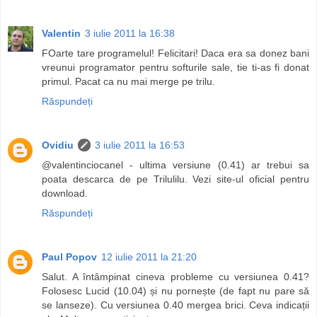
Valentin
3 iulie 2011 la 16:38
FOarte tare programelul! Felicitari! Daca era sa donez bani
vreunui programator pentru softurile sale, tie ti-as fi donat
primul. Pacat ca nu mai merge pe trilu.
Răspundeți
Ovidiu
3 iulie 2011 la 16:53
@valentinciocanel - ultima versiune (0.41) ar trebui sa
poata descarca de pe Trilulilu. Vezi site-ul oficial pentru
download.
Răspundeți
Paul Popov
12 iulie 2011 la 21:20
Salut. A întâmpinat cineva probleme cu versiunea 0.41?
Folosesc Lucid (10.04) și nu pornește (de fapt nu pare să
se lanseze). Cu versiunea 0.40 mergea brici. Ceva indicații