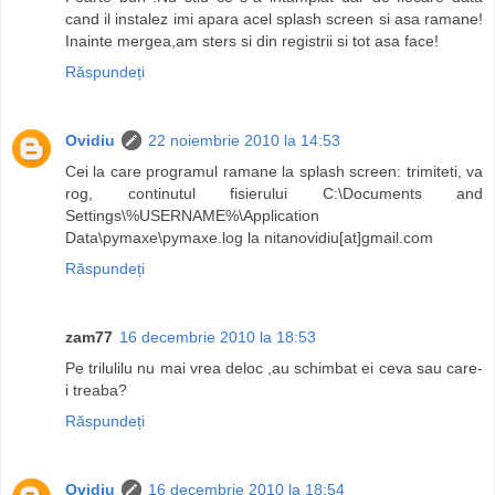
cand il instalez imi apara acel splash screen si asa ramane!
Inainte mergea,am sters si din registrii si tot asa face!
Răspundeți
Ovidiu
22 noiembrie 2010 la 14:53
Cei la care programul ramane la splash screen: trimiteti, va
rog, continutul fisierului C:\Documents and
Settings\%USERNAME%\Application
Data\pymaxe\pymaxe.log la nitanovidiu[at]gmail.com
Răspundeți
zam77
16 decembrie 2010 la 18:53
Pe trilulilu nu mai vrea deloc ,au schimbat ei ceva sau care-
i treaba?
Răspundeți
Ovidiu
16 decembrie 2010 la 18:54