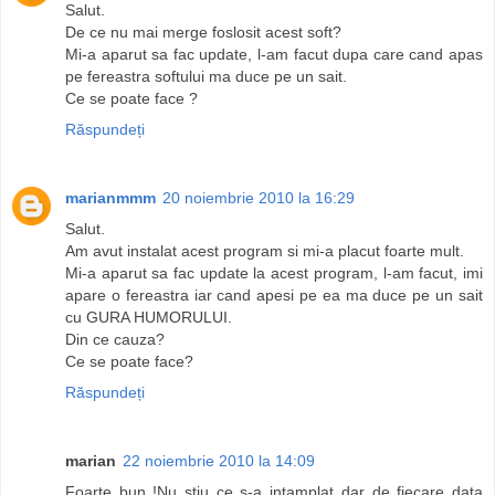
Salut.
De ce nu mai merge foslosit acest soft?
Mi-a aparut sa fac update, l-am facut dupa care cand apas
pe fereastra softului ma duce pe un sait.
Ce se poate face ?
Răspundeți
marianmmm
20 noiembrie 2010 la 16:29
Salut.
Am avut instalat acest program si mi-a placut foarte mult.
Mi-a aparut sa fac update la acest program, l-am facut, imi
apare o fereastra iar cand apesi pe ea ma duce pe un sait
cu GURA HUMORULUI.
Din ce cauza?
Ce se poate face?
Răspundeți
marian
22 noiembrie 2010 la 14:09
Foarte bun !Nu stiu ce s-a intamplat dar de fiecare data