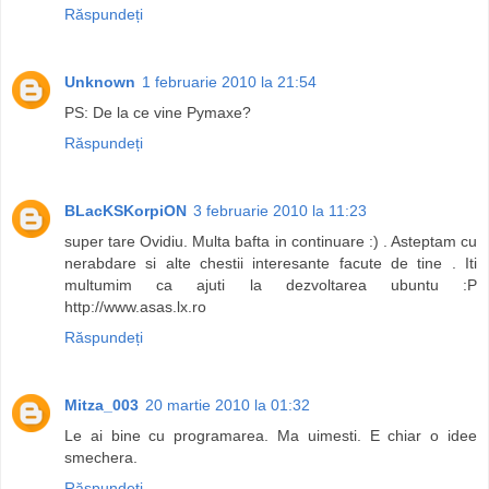
Răspundeți
Unknown
1 februarie 2010 la 21:54
PS: De la ce vine Pymaxe?
Răspundeți
BLacKSKorpiON
3 februarie 2010 la 11:23
super tare Ovidiu. Multa bafta in continuare :) . Asteptam cu
nerabdare si alte chestii interesante facute de tine . Iti
multumim ca ajuti la dezvoltarea ubuntu :P
http://www.asas.lx.ro
Răspundeți
Mitza_003
20 martie 2010 la 01:32
Le ai bine cu programarea. Ma uimesti. E chiar o idee
smechera.
Răspundeți