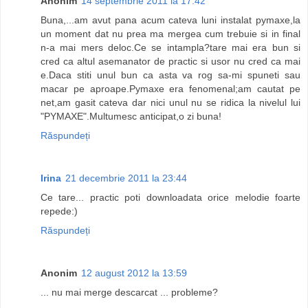
Anonim
14 septembrie 2011 la 17:42
Buna,...am avut pana acum cateva luni instalat pymaxe,la
un moment dat nu prea ma mergea cum trebuie si in final
n-a mai mers deloc.Ce se intampla?tare mai era bun si
cred ca altul asemanator de practic si usor nu cred ca mai
e.Daca stiti unul bun ca asta va rog sa-mi spuneti sau
macar pe aproape.Pymaxe era fenomenal;am cautat pe
net,am gasit cateva dar nici unul nu se ridica la nivelul lui
"PYMAXE".Multumesc anticipat,o zi buna!
Răspundeți
Irina
21 decembrie 2011 la 23:44
Ce tare... practic poti downloadata orice melodie foarte
repede:)
Răspundeți
Anonim
12 august 2012 la 13:59
... nu mai merge descarcat ... probleme?