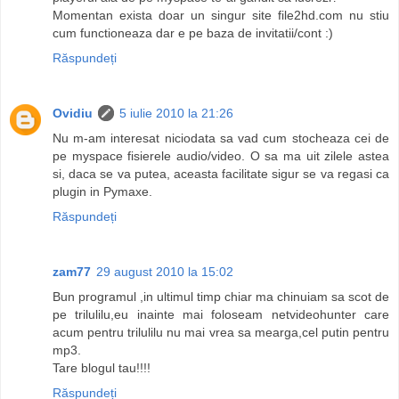
Momentan exista doar un singur site file2hd.com nu stiu
cum functioneaza dar e pe baza de invitatii/cont :)
Răspundeți
Ovidiu
5 iulie 2010 la 21:26
Nu m-am interesat niciodata sa vad cum stocheaza cei de
pe myspace fisierele audio/video. O sa ma uit zilele astea
si, daca se va putea, aceasta facilitate sigur se va regasi ca
plugin in Pymaxe.
Răspundeți
zam77
29 august 2010 la 15:02
Bun programul ,in ultimul timp chiar ma chinuiam sa scot de
pe trilulilu,eu inainte mai foloseam netvideohunter care
acum pentru trilulilu nu mai vrea sa mearga,cel putin pentru
mp3.
Tare blogul tau!!!!
Răspundeți