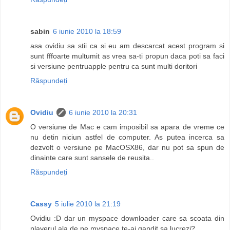
sabin
6 iunie 2010 la 18:59
asa ovidiu sa stii ca si eu am descarcat acest program si
sunt fffoarte multumit as vrea sa-ti propun daca poti sa faci
si versiune pentruapple pentru ca sunt multi doritori
Răspundeți
Ovidiu
6 iunie 2010 la 20:31
O versiune de Mac e cam imposibil sa apara de vreme ce
nu detin niciun astfel de computer. As putea incerca sa
dezvolt o versiune pe MacOSX86, dar nu pot sa spun de
dinainte care sunt sansele de reusita..
Răspundeți
Cassy
5 iulie 2010 la 21:19
Ovidiu :D dar un myspace downloader care sa scoata din
playerul ala de pe myspace te-ai gandit sa lucrezi?