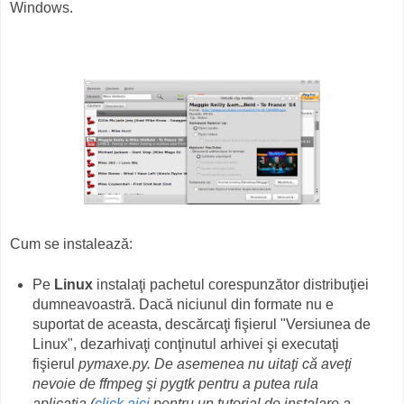
Windows.
Cum se instalează:
Pe
Linux
instalaţi pachetul corespunzător distribuţiei
dumneavoastră. Dacă niciunul din formate nu e
suportat de aceasta, descărcaţi fişierul "Versiunea de
Linux", dezarhivaţi conţinutul arhivei şi executaţi
fişierul
pymaxe.py.
De asemenea nu uitaţi că aveţi
nevoie de
ffmpeg
şi
pygtk
pentru a putea rula
aplicaţia
(
click aici
pentru un tutorial de instalare a