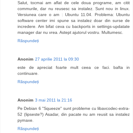
Salut, tocmai am aflat de cele doua programe, am citit
commurile, dar nu reusesc sa instalez. Sunt nou in linux.
Versiunea care o am : Ubuntu 11.04. Problema: Ubuntu
software center imi spune sa instalez doar din surse de
incredere. Am bifat ceva cu backports in settings-updatate
manager dar nu vrea. Astept ajutorul vostru. Multumesc.
Răspundeți
Anonim
27 aprilie 2011 la 09:30
este de apreciat foarte mult ceea ce faci. bafta in
continuare.
Răspundeți
Anonim
3 mai 2011 la 21:16
Pe Debian 6 "Squeeze" sunt probleme cu libavcodec-extra-
52 (lipseste?) Asadar, din pacate nu am reusit sa instalez
pymaxe.
Răspundeți