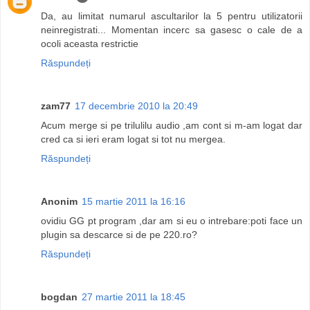
Da, au limitat numarul ascultarilor la 5 pentru utilizatorii
neinregistrati... Momentan incerc sa gasesc o cale de a
ocoli aceasta restrictie
Răspundeți
zam77
17 decembrie 2010 la 20:49
Acum merge si pe trilulilu audio ,am cont si m-am logat dar
cred ca si ieri eram logat si tot nu mergea.
Răspundeți
Anonim
15 martie 2011 la 16:16
ovidiu GG pt program ,dar am si eu o intrebare:poti face un
plugin sa descarce si de pe 220.ro?
Răspundeți
bogdan
27 martie 2011 la 18:45