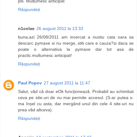
pls. Mulțumesc anticipat
Răspundeți
n1colae
26 august 2011 la 13:33
buna,azi 26/08/2011 am incercat a nustiu cata oara sa
descarc pymaxe si nu merge,.stiti care e cauza?si daca se
poate o alternativa la pymaxe dar tot asa de
practic.multumesc anticipat!
Răspundeți
Paul Popov
27 august 2011 la 11:47
Salut, văd că doar eOk funcționează. Probabil au schimbat
ceva pe site-uri de nu mai permite accesul. (S-ar putea s-
ma înșel cu asta, dar mergând unul din cele 4 site-uri nu
prea văd altceva).
Răspundeți