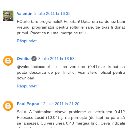
Valentin
3 iulie 2011 la 16:38
FOarte tare programelul! Felicitari! Daca era sa donez bani
vreunui programator pentru softurile sale, tie ti-as fi donat
primul. Pacat ca nu mai merge pe trilu.
Răspundeți
Ovidiu
3 iulie 2011 la 16:53
@valentinciocanel - ultima versiune (0.41) ar trebui sa
poata descarca de pe Trilulilu. Vezi site-ul oficial pentru
download.
Răspundeți
Paul Popov
12 iulie 2011 la 21:20
Salut. A întâmpinat cineva probleme cu versiunea 0.41?
Folosesc Lucid (10.04) și nu pornește (de fapt nu pare să
se lanseze). Cu versiunea 0.40 mergea brici. Ceva indicații