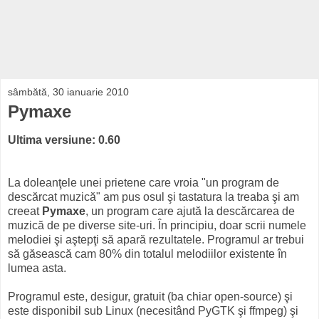
sâmbătă, 30 ianuarie 2010
Pymaxe
Ultima versiune: 0.60
La doleanţele unei prietene care vroia "un program de
descărcat muzică" am pus osul şi tastatura la treaba şi am
creeat
Pymaxe
, un program care ajută la descărcarea de
muzică de pe diverse site-uri. În principiu, doar scrii numele
melodiei şi aştepţi să apară rezultatele. Programul ar trebui
să găsească cam 80% din totalul melodiilor existente în
lumea asta.
Programul este, desigur, gratuit (ba chiar open-source) şi
este disponibil sub Linux (necesitând PyGTK şi ffmpeg) şi