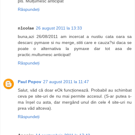
pls. Mulțumesc anticipat
Răspundeți
n1colae
26 august 2011 la 13:33
buna,azi 26/08/2011 am incercat a nustiu cata oara sa
descarc pymaxe si nu merge,.stiti care e cauza?si daca se
poate o alternativa la pymaxe dar tot asa de
practic.multumesc anticipat!
Răspundeți
Paul Popov
27 august 2011 la 11:47
Salut, văd că doar eOk funcționează. Probabil au schimbat
ceva pe site-uri de nu mai permite accesul. (S-ar putea s-
ma înșel cu asta, dar mergând unul din cele 4 site-uri nu
prea văd altceva).
Răspundeți