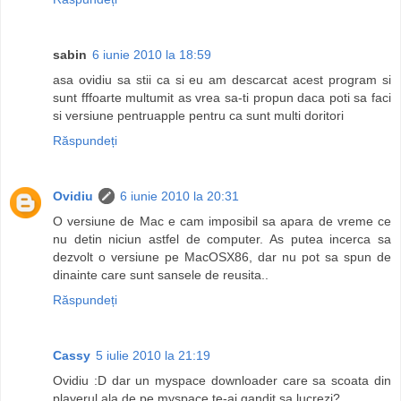
sabin
6 iunie 2010 la 18:59
asa ovidiu sa stii ca si eu am descarcat acest program si
sunt fffoarte multumit as vrea sa-ti propun daca poti sa faci
si versiune pentruapple pentru ca sunt multi doritori
Răspundeți
Ovidiu
6 iunie 2010 la 20:31
O versiune de Mac e cam imposibil sa apara de vreme ce
nu detin niciun astfel de computer. As putea incerca sa
dezvolt o versiune pe MacOSX86, dar nu pot sa spun de
dinainte care sunt sansele de reusita..
Răspundeți
Cassy
5 iulie 2010 la 21:19
Ovidiu :D dar un myspace downloader care sa scoata din
playerul ala de pe myspace te-ai gandit sa lucrezi?