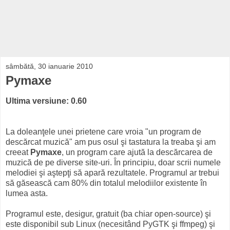
sâmbătă, 30 ianuarie 2010
Pymaxe
Ultima versiune: 0.60
La doleanţele unei prietene care vroia "un program de
descărcat muzică" am pus osul şi tastatura la treaba şi am
creeat
Pymaxe
, un program care ajută la descărcarea de
muzică de pe diverse site-uri. În principiu, doar scrii numele
melodiei şi aştepţi să apară rezultatele. Programul ar trebui
să găsească cam 80% din totalul melodiilor existente în
lumea asta.
Programul este, desigur, gratuit (ba chiar open-source) şi
este disponibil sub Linux (necesitând PyGTK şi ffmpeg) şi