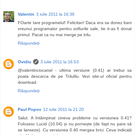
Valentin
3 iulie 2011 la 16:38
FOarte tare programelul! Felicitari! Daca era sa donez bani
vreunui programator pentru softurile sale, tie ti-as fi donat
primul. Pacat ca nu mai merge pe trilu.
Răspundeți
Ovidiu
3 iulie 2011 la 16:53
@valentinciocanel - ultima versiune (0.41) ar trebui sa
poata descarca de pe Trilulilu. Vezi site-ul oficial pentru
download.
Răspundeți
Paul Popov
12 iulie 2011 la 21:20
Salut. A întâmpinat cineva probleme cu versiunea 0.41?
Folosesc Lucid (10.04) și nu pornește (de fapt nu pare să
se lanseze). Cu versiunea 0.40 mergea brici. Ceva indicații