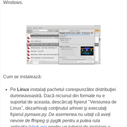
Windows.
Cum se instalează:
Pe
Linux
instalaţi pachetul corespunzător distribuţiei
dumneavoastră. Dacă niciunul din formate nu e
suportat de aceasta, descărcaţi fişierul "Versiunea de
Linux", dezarhivaţi conţinutul arhivei şi executaţi
fişierul
pymaxe.py.
De asemenea nu uitaţi că aveţi
nevoie de
ffmpeg
şi
pygtk
pentru a putea rula
aplicaţia
(
click aici
pentru un tutorial de instalare a