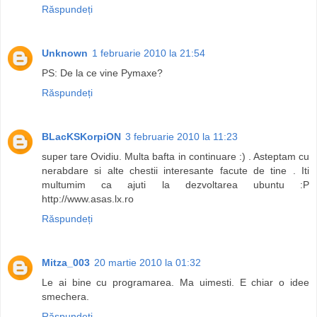
Răspundeți
Unknown
1 februarie 2010 la 21:54
PS: De la ce vine Pymaxe?
Răspundeți
BLacKSKorpiON
3 februarie 2010 la 11:23
super tare Ovidiu. Multa bafta in continuare :) . Asteptam cu
nerabdare si alte chestii interesante facute de tine . Iti
multumim ca ajuti la dezvoltarea ubuntu :P
http://www.asas.lx.ro
Răspundeți
Mitza_003
20 martie 2010 la 01:32
Le ai bine cu programarea. Ma uimesti. E chiar o idee
smechera.
Răspundeți