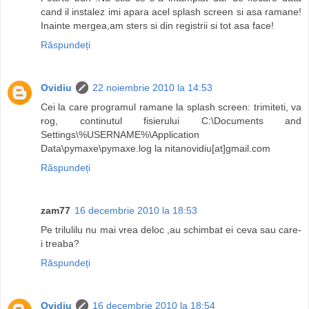
cand il instalez imi apara acel splash screen si asa ramane!
Inainte mergea,am sters si din registrii si tot asa face!
Răspundeți
Ovidiu
22 noiembrie 2010 la 14:53
Cei la care programul ramane la splash screen: trimiteti, va
rog, continutul fisierului C:\Documents and
Settings\%USERNAME%\Application
Data\pymaxe\pymaxe.log la nitanovidiu[at]gmail.com
Răspundeți
zam77
16 decembrie 2010 la 18:53
Pe trilulilu nu mai vrea deloc ,au schimbat ei ceva sau care-
i treaba?
Răspundeți
Ovidiu
16 decembrie 2010 la 18:54