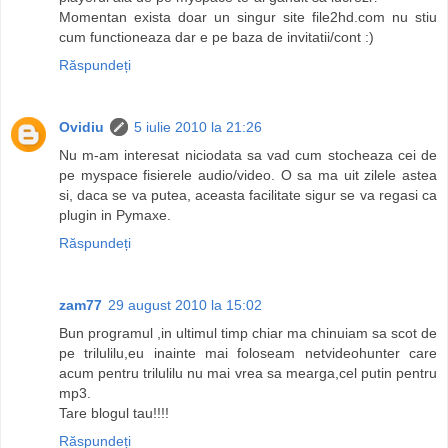
Momentan exista doar un singur site file2hd.com nu stiu
cum functioneaza dar e pe baza de invitatii/cont :)
Răspundeți
Ovidiu
5 iulie 2010 la 21:26
Nu m-am interesat niciodata sa vad cum stocheaza cei de
pe myspace fisierele audio/video. O sa ma uit zilele astea
si, daca se va putea, aceasta facilitate sigur se va regasi ca
plugin in Pymaxe.
Răspundeți
zam77
29 august 2010 la 15:02
Bun programul ,in ultimul timp chiar ma chinuiam sa scot de
pe trilulilu,eu inainte mai foloseam netvideohunter care
acum pentru trilulilu nu mai vrea sa mearga,cel putin pentru
mp3.
Tare blogul tau!!!!
Răspundeți