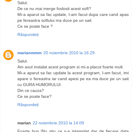
Salut.
De ce nu mai merge foslosit acest soft?
Mi-a aparut sa fac update, l-am facut dupa care cand apas
pe fereastra softului ma duce pe un sait.
Ce se poate face ?
Răspundeți
marianmmm
20 noiembrie 2010 la 16:29
Salut.
Am avut instalat acest program si mi-a placut foarte mult.
Mi-a aparut sa fac update la acest program, l-am facut, imi
apare o fereastra iar cand apesi pe ea ma duce pe un sait
cu GURA HUMORULUI.
Din ce cauza?
Ce se poate face?
Răspundeți
marian
22 noiembrie 2010 la 14:09
Foarte bun !Nu stiu ce s-a intamplat dar de fiecare data