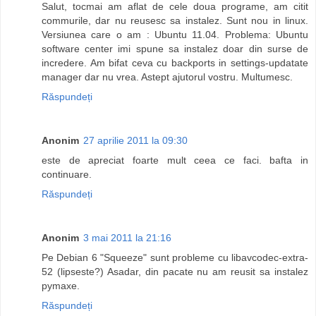
Salut, tocmai am aflat de cele doua programe, am citit
commurile, dar nu reusesc sa instalez. Sunt nou in linux.
Versiunea care o am : Ubuntu 11.04. Problema: Ubuntu
software center imi spune sa instalez doar din surse de
incredere. Am bifat ceva cu backports in settings-updatate
manager dar nu vrea. Astept ajutorul vostru. Multumesc.
Răspundeți
Anonim
27 aprilie 2011 la 09:30
este de apreciat foarte mult ceea ce faci. bafta in
continuare.
Răspundeți
Anonim
3 mai 2011 la 21:16
Pe Debian 6 "Squeeze" sunt probleme cu libavcodec-extra-
52 (lipseste?) Asadar, din pacate nu am reusit sa instalez
pymaxe.
Răspundeți