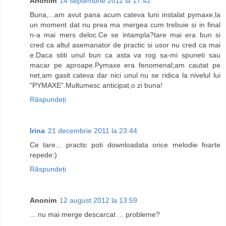
Anonim
14 septembrie 2011 la 17:42
Buna,...am avut pana acum cateva luni instalat pymaxe,la
un moment dat nu prea ma mergea cum trebuie si in final
n-a mai mers deloc.Ce se intampla?tare mai era bun si
cred ca altul asemanator de practic si usor nu cred ca mai
e.Daca stiti unul bun ca asta va rog sa-mi spuneti sau
macar pe aproape.Pymaxe era fenomenal;am cautat pe
net,am gasit cateva dar nici unul nu se ridica la nivelul lui
"PYMAXE".Multumesc anticipat,o zi buna!
Răspundeți
Irina
21 decembrie 2011 la 23:44
Ce tare... practic poti downloadata orice melodie foarte
repede:)
Răspundeți
Anonim
12 august 2012 la 13:59
... nu mai merge descarcat ... probleme?