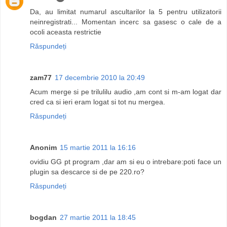
Da, au limitat numarul ascultarilor la 5 pentru utilizatorii
neinregistrati... Momentan incerc sa gasesc o cale de a
ocoli aceasta restrictie
Răspundeți
zam77
17 decembrie 2010 la 20:49
Acum merge si pe trilulilu audio ,am cont si m-am logat dar
cred ca si ieri eram logat si tot nu mergea.
Răspundeți
Anonim
15 martie 2011 la 16:16
ovidiu GG pt program ,dar am si eu o intrebare:poti face un
plugin sa descarce si de pe 220.ro?
Răspundeți
bogdan
27 martie 2011 la 18:45