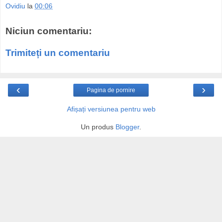
Ovidiu
la
00:06
Niciun comentariu:
Trimiteți un comentariu
‹
›
Pagina de pornire
Afișați versiunea pentru web
Un produs
Blogger
.