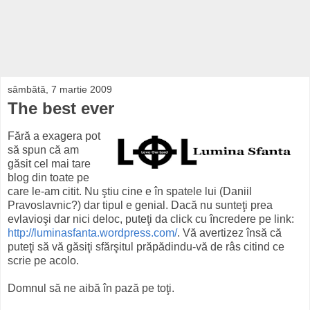
sâmbătă, 7 martie 2009
The best ever
Fără a exagera pot
să spun că am
găsit cel mai tare
blog din toate pe
care le-am citit. Nu ştiu cine e în spatele lui (Daniil
Pravoslavnic?) dar tipul e genial. Dacă nu sunteţi prea
evlavioşi dar nici deloc, puteţi da click cu încredere pe link:
http://luminasfanta.wordpress.com/
. Vă avertizez însă că
puteţi să vă găsiţi sfărşitul prăpădindu-vă de râs citind ce
scrie pe acolo.
Domnul să ne aibă în pază pe toţi.