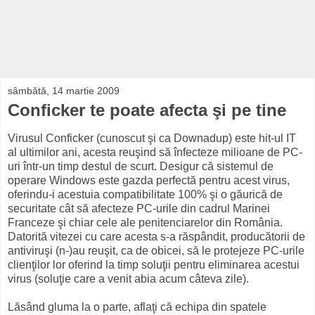
sâmbătă, 14 martie 2009
Conficker te poate afecta şi pe tine
Virusul Conficker (cunoscut şi ca Downadup) este hit-ul IT
al ultimilor ani, acesta reuşind să înfecteze milioane de PC-
uri într-un timp destul de scurt. Desigur că sistemul de
operare Windows este gazda perfectă pentru acest virus,
oferindu-i acestuia compatibilitate 100% şi o găurică de
securitate cât să afecteze PC-urile din cadrul Marinei
Franceze şi chiar cele ale penitenciarelor din România.
Datorită vitezei cu care acesta s-a răspândit, producătorii de
antiviruşi (n-)au reuşit, ca de obicei, să le protejeze PC-urile
clienţilor lor oferind la timp soluţii pentru eliminarea acestui
virus (soluţie care a venit abia acum câteva zile).
Lăsând gluma la o parte, aflaţi că echipa din spatele