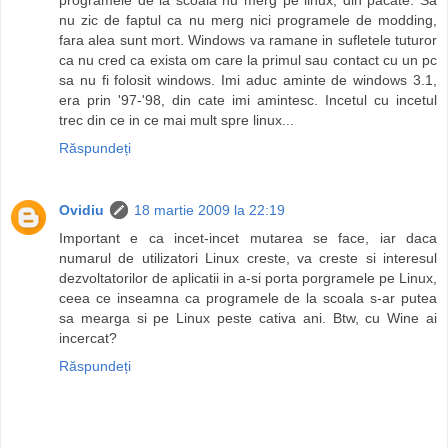
nu zic de faptul ca nu merg nici programele de modding,
fara alea sunt mort. Windows va ramane in sufletele tuturor
ca nu cred ca exista om care la primul sau contact cu un pc
sa nu fi folosit windows. Imi aduc aminte de windows 3.1,
era prin '97-'98, din cate imi amintesc. Incetul cu incetul
trec din ce in ce mai mult spre linux...
Răspundeți
Ovidiu
18 martie 2009 la 22:19
Important e ca incet-incet mutarea se face, iar daca
numarul de utilizatori Linux creste, va creste si interesul
dezvoltatorilor de aplicatii in a-si porta porgramele pe Linux,
ceea ce inseamna ca programele de la scoala s-ar putea
sa mearga si pe Linux peste cativa ani. Btw, cu Wine ai
incercat?
Răspundeți