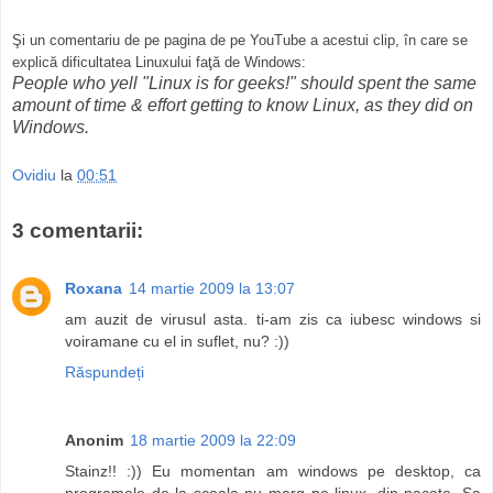
Şi un comentariu de pe pagina de pe YouTube a acestui clip, în care se
explică dificultatea Linuxului faţă de Windows:
People who yell "Linux is for geeks!" should spent the same
amount of time & effort getting to know Linux, as they did on
Windows.
Ovidiu
la
00:51
3 comentarii:
Roxana
14 martie 2009 la 13:07
am auzit de virusul asta. ti-am zis ca iubesc windows si
voiramane cu el in suflet, nu? :))
Răspundeți
Anonim
18 martie 2009 la 22:09
Stainz!! :)) Eu momentan am windows pe desktop, ca
programele de la scoala nu merg pe linux, din pacate. Sa