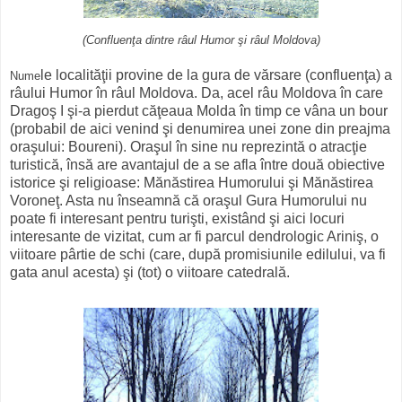
(Confluenţa dintre râul Humor şi râul Moldova)
le localităţii provine de la gura de vărsare (confluenţa) a
Nume
râului Humor în râul Moldova. Da, acel râu Moldova în care
Dragoş I şi-a pierdut căţeaua Molda în timp ce vâna un bour
(probabil de aici venind şi denumirea unei zone din preajma
oraşului: Boureni). Oraşul în sine nu reprezintă o atracţie
turistică, însă are avantajul de a se afla între două obiective
istorice şi religioase: Mănăstirea Humorului şi Mănăstirea
Voroneţ. Asta nu înseamnă că oraşul Gura Humorului nu
poate fi interesant pentru turişti, existând şi aici locuri
interesante de vizitat, cum ar fi parcul dendrologic Ariniş, o
viitoare pârtie de schi (care, după promisiunile edilului, va fi
gata anul acesta) şi (tot) o viitoare catedrală.