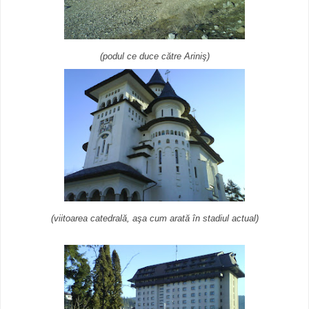
(podul ce duce către Ariniş)
(viitoarea catedrală, aşa cum arată în stadiul actual)