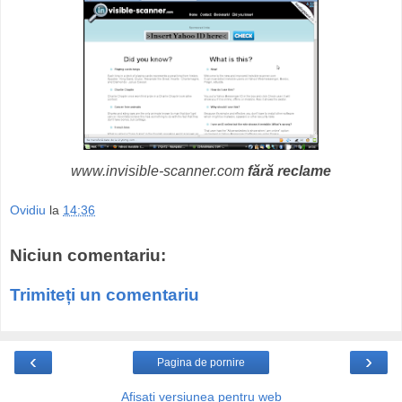
www.invisible-scanner.com
fără reclame
Ovidiu
la
14:36
Niciun comentariu:
Trimiteți un comentariu
‹
›
Pagina de pornire
Afișați versiunea pentru web