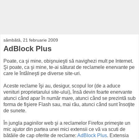
sâmbătă, 21 februarie 2009
AdBlock Plus
Poate, ca şi mine, obişnuieşti să navighezi mult pe Internet.
Şi poate, ca şi mine, te-ai săturat de reclamele enervante pe
care le întâlneşti pe diverse site-uri.
Aceste reclame îşi au, desigur, scopul lor (de a aduce
venituri proprietarului site-ului), însă devin foarte enervante
atunci când apar în număr mare, atunci când se prezintă sub
forma de fişiere Flash sau, mai rău, atunci când sunt însoţite
de sunete.
În jungla paginilor web şi a reclamelor Firefox primeşte un
mic ajutor din partea unei mici extensii ce vă va scuti de
bătăile de cap oferite de reclame:
AdBlock Plus
. Extensia