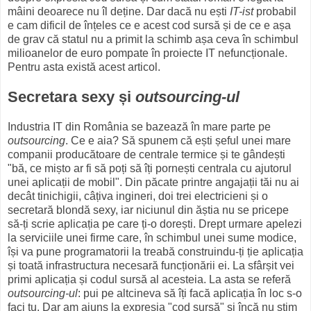
mâini deoarece nu îl deține. Dar dacă nu ești
IT-ist
probabil
e cam dificil de înțeles ce e acest cod sursă și de ce e așa
de grav că statul nu a primit la schimb așa ceva în schimbul
milioanelor de euro pompate în proiecte IT nefuncționale.
Pentru asta există acest articol.
Secretara sexy și
outsourcing-ul
Industria IT din România se bazează în mare parte pe
outsourcing
. Ce e aia? Să spunem că ești șeful unei mare
companii producătoare de centrale termice și te gândești
"bă, ce mișto ar fi să poți să îți pornești centrala cu ajutorul
unei aplicații de mobil". Din păcate printre angajații tăi nu ai
decât tinichigii, câțiva ingineri, doi trei electricieni și o
secretară blondă sexy, iar niciunul din ăștia nu se pricepe
să-ți scrie aplicația pe care ți-o dorești. Drept urmare apelezi
la serviciile unei firme care, în schimbul unei sume modice,
își va pune programatorii la treabă construindu-ți ție aplicația
și toată infrastructura necesară funcționării ei. La sfârșit vei
primi aplicația și codul sursă al acesteia. La asta se referă
outsourcing-ul
: pui pe altcineva să îți facă aplicația în loc s-o
faci tu. Dar am ajuns la expresia "cod sursă" și încă nu știm