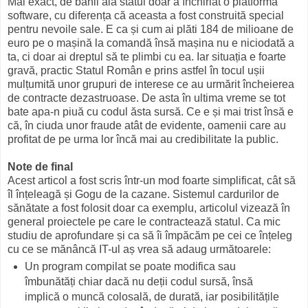
Mai exact, de banii ăia statul doar a închiriat o platformă
software, cu diferența că aceasta a fost construită special
pentru nevoile sale. E ca și cum ai plăti 184 de milioane de
euro pe o mașină la comandă însă mașina nu e niciodată a
ta, ci doar ai dreptul să te plimbi cu ea. Iar situația e foarte
gravă, practic Statul Român e prins astfel în tocul ușii
mulțumită unor grupuri de interese ce au urmărit încheierea
de contracte dezastruoase. De asta în ultima vreme se tot
bate apa-n piuă cu codul ăsta sursă. Ce e și mai trist însă e
că, în ciuda unor fraude atât de evidente, oamenii care au
profitat de pe urma lor încă mai au credibilitate la public.
Note de final
Acest articol a fost scris într-un mod foarte simplificat, cât să
îl înțeleagă și Gogu de la cazane. Sistemul cardurilor de
sănătate a fost folosit doar ca exemplu, articolul vizează în
general proiectele pe care le contractează statul. Ca mic
studiu de aprofundare și ca să îi împăcăm pe cei ce înțeleg
cu ce se mănâncă IT-ul aș vrea să adaug următoarele:
Un program compilat se poate modifica sau
îmbunătăți chiar dacă nu deții codul sursă, însă
implică o muncă colosală, de durată, iar posibilitățile