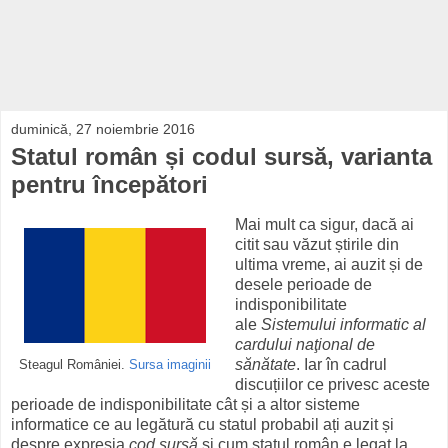
duminică, 27 noiembrie 2016
Statul român și codul sursă, varianta
pentru începători
Mai mult ca sigur, dacă ai
citit sau văzut știrile din
ultima vreme, ai auzit și de
desele perioade de
indisponibilitate
ale
Sistemului informatic al
cardului naţional de
sănătate
. Iar în cadrul
Steagul României.
Sursa imaginii
discuțiilor ce privesc aceste
perioade de indisponibilitate cât și a altor sisteme
informatice ce au legătură cu statul probabil ați auzit și
despre expresia
cod sursă
și cum statul român e legat la