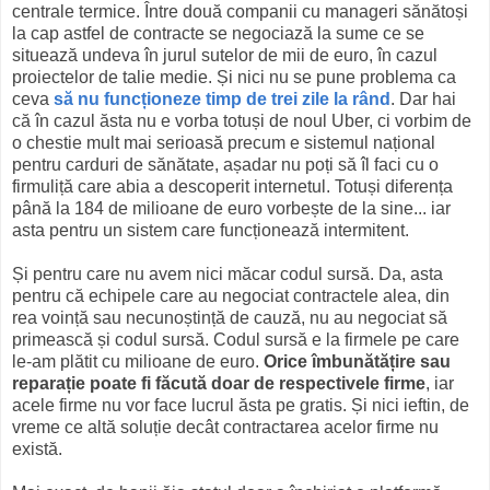
centrale termice. Între două companii cu manageri sănătoși
la cap astfel de contracte se negociază la sume ce se
situează undeva în jurul sutelor de mii de euro, în cazul
proiectelor de talie medie. Și nici nu se pune problema ca
ceva
să nu funcționeze timp de trei zile la rând
. Dar hai
că în cazul ăsta nu e vorba totuși de noul Uber, ci vorbim de
o chestie mult mai serioasă precum e sistemul național
pentru carduri de sănătate, așadar nu poți să îl faci cu o
firmuliță care abia a descoperit internetul. Totuși diferența
până la 184 de milioane de euro vorbește de la sine... iar
asta pentru un sistem care funcționează intermitent.
Și pentru care nu avem nici măcar codul sursă. Da, asta
pentru că echipele care au negociat contractele alea, din
rea voință sau necunoștință de cauză, nu au negociat să
primească și codul sursă. Codul sursă e la firmele pe care
le-am plătit cu milioane de euro.
Orice îmbunătățire sau
reparație poate fi făcută doar de respectivele firme
, iar
acele firme nu vor face lucrul ăsta pe gratis. Și nici ieftin, de
vreme ce altă soluție decât contractarea acelor firme nu
există.