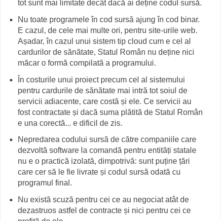
tot sunt mai limitate decât dacă ai deține codul sursă.
Nu toate programele în cod sursă ajung în cod binar.
E cazul, de cele mai multe ori, pentru site-urile web.
Așadar, în cazul unui sistem tip cloud cum e cel al
cardurilor de sănătate, Statul Român nu deține nici
măcar o formă compilată a programului.
În costurile unui proiect precum cel al sistemului
pentru cardurile de sănătate mai intră tot soiul de
servicii adiacente, care costă și ele. Ce servicii au
fost contractate și dacă suma plătită de Statul Român
e una corectă... e dificil de zis.
Nepredarea codului sursă de către companiile care
dezvoltă software la comandă pentru entități statale
nu e o practică izolată, dimpotrivă: sunt puține țări
care cer să le fie livrate și codul sursă odată cu
programul final.
Nu există scuză pentru cei ce au negociat atât de
dezastruos astfel de contracte și nici pentru cei ce