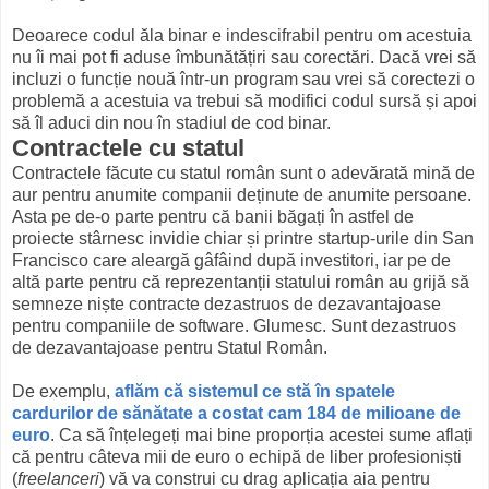
Deoarece codul ăla binar e indescifrabil pentru om acestuia
nu îi mai pot fi aduse îmbunătățiri sau corectări. Dacă vrei să
incluzi o funcție nouă într-un program sau vrei să corectezi o
problemă a acestuia va trebui să modifici codul sursă și apoi
să îl aduci din nou în stadiul de cod binar.
Contractele cu statul
Contractele făcute cu statul român sunt o adevărată mină de
aur pentru anumite companii deținute de anumite persoane.
Asta pe de-o parte pentru că banii băgați în astfel de
proiecte stârnesc invidie chiar și printre startup-urile din San
Francisco care aleargă gâfâind după investitori, iar pe de
altă parte pentru că reprezentanții statului român au grijă să
semneze niște contracte dezastruos de dezavantajoase
pentru companiile de software. Glumesc. Sunt dezastruos
de dezavantajoase pentru Statul Român.
De exemplu,
aflăm că sistemul ce stă în spatele
cardurilor de sănătate a costat cam 184 de milioane de
euro
. Ca să înțelegeți mai bine proporția acestei sume aflați
că pentru câteva mii de euro o echipă de liber profesioniști
(
freelanceri
) vă va construi cu drag aplicația aia pentru