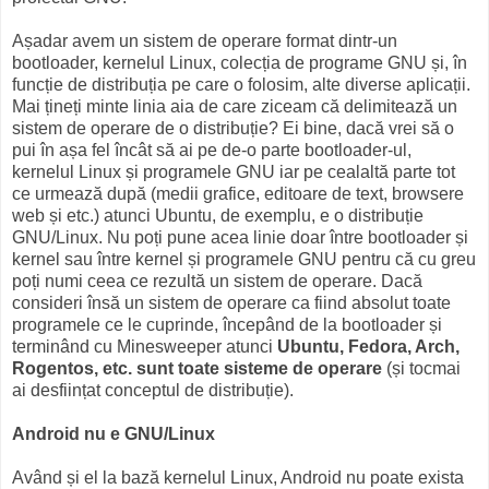
Așadar avem un sistem de operare format dintr-un
bootloader, kernelul Linux, colecția de programe GNU și, în
funcție de distribuția pe care o folosim, alte diverse aplicații.
Mai țineți minte linia aia de care ziceam că delimitează un
sistem de operare de o distribuție? Ei bine, dacă vrei să o
pui în așa fel încât să ai pe de-o parte bootloader-ul,
kernelul Linux și programele GNU iar pe cealaltă parte tot
ce urmează după (medii grafice, editoare de text, browsere
web și etc.) atunci Ubuntu, de exemplu, e o distribuție
GNU/Linux. Nu poți pune acea linie doar între bootloader și
kernel sau între kernel și programele GNU pentru că cu greu
poți numi ceea ce rezultă un sistem de operare. Dacă
consideri însă un sistem de operare ca fiind absolut toate
programele ce le cuprinde, începând de la bootloader și
terminând cu Minesweeper atunci
Ubuntu, Fedora, Arch,
Rogentos, etc. sunt toate sisteme de operare
(și tocmai
ai desființat conceptul de distribuție).
Android nu e GNU/Linux
Având și el la bază kernelul Linux, Android nu poate exista