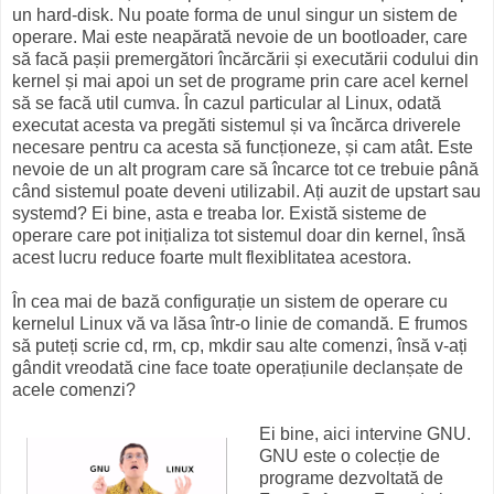
un hard-disk. Nu poate forma de unul singur un sistem de
operare. Mai este neapărată nevoie de un bootloader, care
să facă pașii premergători încărcării și executării codului din
kernel și mai apoi un set de programe prin care acel kernel
să se facă util cumva. În cazul particular al Linux, odată
executat acesta va pregăti sistemul și va încărca driverele
necesare pentru ca acesta să funcționeze, și cam atât. Este
nevoie de un alt program care să încarce tot ce trebuie până
când sistemul poate deveni utilizabil. Ați auzit de upstart sau
systemd? Ei bine, asta e treaba lor. Există sisteme de
operare care pot inițializa tot sistemul doar din kernel, însă
acest lucru reduce foarte mult flexiblitatea acestora.
În cea mai de bază configurație un sistem de operare cu
kernelul Linux vă va lăsa într-o linie de comandă. E frumos
să puteți scrie cd, rm, cp, mkdir sau alte comenzi, însă v-ați
gândit vreodată cine face toate operațiunile declanșate de
acele comenzi?
Ei bine, aici intervine GNU.
GNU este o colecție de
programe dezvoltată de