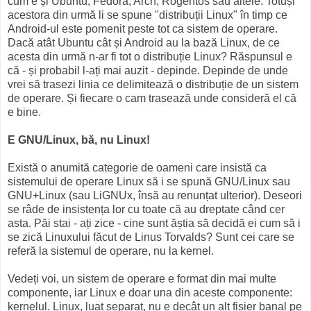
cum e și Ubuntu, Fedora, Arch, Rogentos sau altele. Totuși
acestora din urmă li se spune "distribuții Linux" în timp ce
Android-ul este pomenit peste tot ca sistem de operare.
Dacă atât Ubuntu cât și Android au la bază Linux, de ce
acesta din urmă n-ar fi tot o distribuție Linux? Răspunsul e
că - și probabil l-ați mai auzit - depinde. Depinde de unde
vrei să trasezi linia ce delimitează o distribuție de un sistem
de operare. Și fiecare o cam trasează unde consideră el că
e bine.
E GNU/Linux, bă, nu Linux!
Există o anumită categorie de oameni care insistă ca
sistemului de operare Linux să i se spună GNU/Linux sau
GNU+Linux (sau LiGNUx, însă au renunțat ulterior). Deseori
se râde de insistența lor cu toate că au dreptate când cer
asta. Păi stai - ați zice - cine sunt ăștia să decidă ei cum să i
se zică Linuxului făcut de Linus Torvalds? Sunt cei care se
referă la sistemul de operare, nu la kernel.
Vedeți voi, un sistem de operare e format din mai multe
componente, iar Linux e doar una din aceste componente:
kernelul. Linux, luat separat, nu e decât un alt fișier banal pe