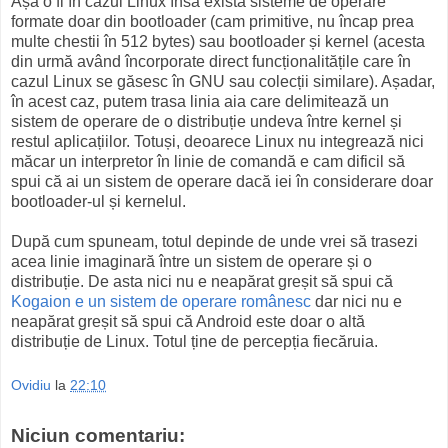
Așa o fi în cazul Linux însă există sisteme de operare
formate doar din bootloader (cam primitive, nu încap prea
multe chestii în 512 bytes) sau bootloader și kernel (acesta
din urmă având încorporate direct funcționalitățile care în
cazul Linux se găsesc în GNU sau colecții similare). Așadar,
în acest caz, putem trasa linia aia care delimitează un
sistem de operare de o distribuție undeva între kernel și
restul aplicațiilor. Totuși, deoarece Linux nu integrează nici
măcar un interpretor în linie de comandă e cam dificil să
spui că ai un sistem de operare dacă iei în considerare doar
bootloader-ul și kernelul.
După cum spuneam, totul depinde de unde vrei să trasezi
acea linie imaginară între un sistem de operare și o
distribuție. De asta nici nu e neapărat greșit să spui că
Kogaion e un sistem de operare românesc
dar nici nu e
neapărat greșit să spui că Android este doar o altă
distribuție de Linux. Totul ține de percepția fiecăruia.
Ovidiu
la
22:10
Niciun comentariu: