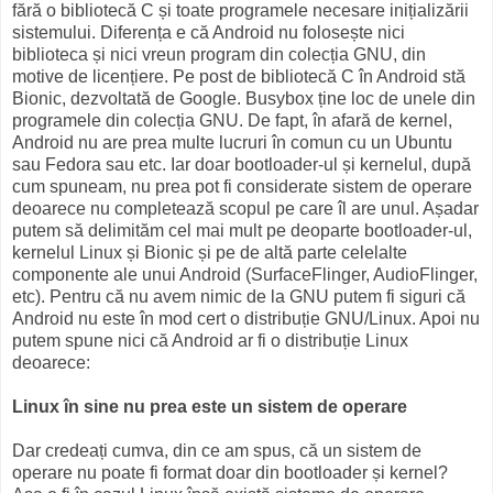
fără o bibliotecă C și toate programele necesare inițializării
sistemului. Diferența e că Android nu folosește nici
biblioteca și nici vreun program din colecția GNU, din
motive de licențiere. Pe post de bibliotecă C în Android stă
Bionic, dezvoltată de Google. Busybox ține loc de unele din
programele din colecția GNU. De fapt, în afară de kernel,
Android nu are prea multe lucruri în comun cu un Ubuntu
sau Fedora sau etc. Iar doar bootloader-ul și kernelul, după
cum spuneam, nu prea pot fi considerate sistem de operare
deoarece nu completează scopul pe care îl are unul. Așadar
putem să delimităm cel mai mult pe deoparte bootloader-ul,
kernelul Linux și Bionic și pe de altă parte celelalte
componente ale unui Android (SurfaceFlinger, AudioFlinger,
etc). Pentru că nu avem nimic de la GNU putem fi siguri că
Android nu este în mod cert o distribuție GNU/Linux. Apoi nu
putem spune nici că Android ar fi o distribuție Linux
deoarece:
Linux în sine nu prea este un sistem de operare
Dar credeați cumva, din ce am spus, că un sistem de
operare nu poate fi format doar din bootloader și kernel?