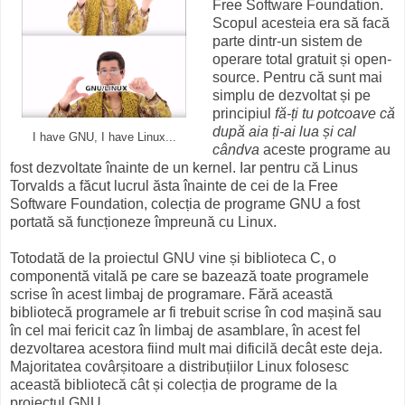
Free Software Foundation.
Scopul acesteia era să facă
parte dintr-un sistem de
operare total gratuit și open-
source. Pentru că sunt mai
simplu de dezvoltat și pe
principiul
fă-ți tu potcoave că
după aia ți-ai lua și cal
I have GNU, I have Linux...
cândva
aceste programe au
fost dezvoltate înainte de un kernel. Iar pentru că Linus
Torvalds a făcut lucrul ăsta înainte de cei de la Free
Software Foundation, colecția de programe GNU a fost
portată să funcționeze împreună cu Linux.
Totodată de la proiectul GNU vine și biblioteca C, o
componentă vitală pe care se bazează toate programele
scrise în acest limbaj de programare. Fără această
bibliotecă programele ar fi trebuit scrise în cod mașină sau
în cel mai fericit caz în limbaj de asamblare, în acest fel
dezvoltarea acestora fiind mult mai dificilă decât este deja.
Majoritatea covârșitoare a distribuțiilor Linux folosesc
această bibliotecă cât și colecția de programe de la
proiectul GNU.