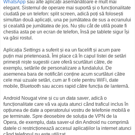
WhatsApp
sau alte aplicații asemănătoare e mult mai
elegant. Sistemul de operare mai suportă și o funcționalitate
ciudată pe un telefon: split screen, adică poți să folosești
simultan două aplicații, una pe jumătatea de sus a ecranului
și cealaltă pe jumătatea de jos. Nu știu cât de utilă poate fi
chestia asta pe un ecran de telefon, însă pe tablete sigur își
va găsi rostul.
Aplicația
Settings
a suferit și ea un facelift și acum pare
puțin mai prietenoasă. Îmi place că în capul listei de setări
primești niște sugestii care oferă scurtături către, de
exemplu, setările de personalizare a fundalului. De
asemenea bara de notificări conține acum scurtături către
cele mai uzuale setări, cum ar fi cele pentru WiFi, date
mobile, Bluetooth sau acces rapid către funcția de lanternă.
Android Nougat vine și cu un
data saver
, adică o
funcționalitate care vă va ajuta atunci când traficul inclus în
opțiunea de date a operatorului vostru de telefonie mobilă e
pe terminate. Spre deosebire de soluția de VPN de la
Opera, de exemplu, data saver-ul din Android nu comprimă
datele ci restricționează accesul aplicațiilor la internet atunci
când telefonul nu este utilizat.