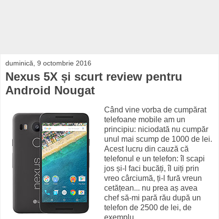
duminică, 9 octombrie 2016
Nexus 5X și scurt review pentru
Android Nougat
Când vine vorba de cumpărat
telefoane mobile am un
principiu: niciodată nu cumpăr
unul mai scump de 1000 de lei.
Acest lucru din cauză că
telefonul e un telefon: îl scapi
jos și-l faci bucăți, îl uiți prin
vreo cârciumă, ți-l fură vreun
cetățean... nu prea aș avea
chef să-mi pară rău după un
telefon de 2500 de lei, de
exemplu.