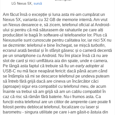
LG Nexus 5X,
sursă
Am făcut însă o excepție și luna asta mi-am cumpărat un
Nexus 5X, varianta cu 32 GB de memorie internă. Am vrut
un Nexus deoarece e, să zicem, telefonul oficial al Android-
ului și pentru că mă săturasem de rahaturile pe care alți
producători le bagă în software-ul telefoanelor lor. Plus că
Nexusurile sunt cunoscute pentru calitatea lor, iar nici 5X nu
se dezminte: telefonul e bine închegat, se mișcă
turbofin
,
ecranul arată bestial și în sfârșit găsesc și o cameră decentă
pe un smartphone cu Android. Nu îmi place însă că nu are
slot de card și nici umflătura aia din spate, unde e camera.
Pe lângă asta faptul că trebuie să fiu un
early adopter
al
USB-C nu mă face neapărat fericit: dacă până acum când
se întâmpla să mi se descarce telefonul pe undeva puteam
să întreb fără grijă dacă are cineva un încărcător căci
(aproape) sigur era compatibil cu telefonul meu, de acum
înainte va trebui să am grijă să am un cablu compatibil în
caz că risc să rămân fără baterie. Nu-i frumos asta. Ca
funcții extra telefonul are un cititor de amprente care poate fi
folosit pentru deblocat telefonul, focalizare cu laser și
barometru - singura utilitate pe care i-am găsit-o ăstuia din