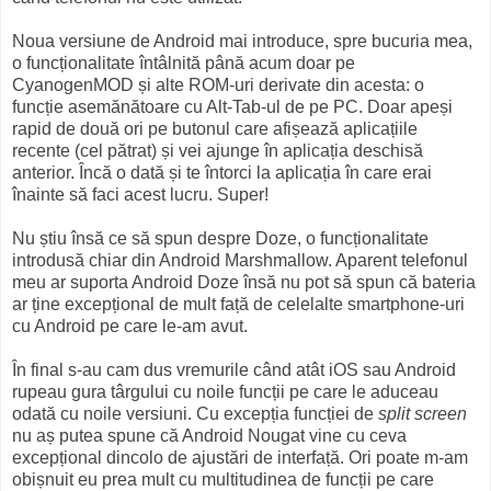
Noua versiune de Android mai introduce, spre bucuria mea,
o funcționalitate întâlnită până acum doar pe
CyanogenMOD și alte ROM-uri derivate din acesta: o
funcție asemănătoare cu Alt-Tab-ul de pe PC. Doar apeși
rapid de două ori pe butonul care afișează aplicațiile
recente (cel pătrat) și vei ajunge în aplicația deschisă
anterior. Încă o dată și te întorci la aplicația în care erai
înainte să faci acest lucru. Super!
Nu știu însă ce să spun despre Doze, o funcționalitate
introdusă chiar din Android Marshmallow. Aparent telefonul
meu ar suporta Android Doze însă nu pot să spun că bateria
ar ține excepțional de mult față de celelalte smartphone-uri
cu Android pe care le-am avut.
În final s-au cam dus vremurile când atât iOS sau Android
rupeau gura târgului cu noile funcții pe care le aduceau
odată cu noile versiuni. Cu excepția funcției de
split screen
nu aș putea spune că Android Nougat vine cu ceva
excepțional dincolo de ajustări de interfață. Ori poate m-am
obișnuit eu prea mult cu multitudinea de funcții pe care