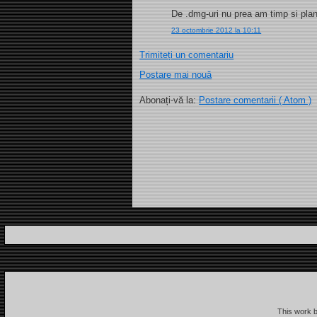
De .dmg-uri nu prea am timp si planu
23 octombrie 2012 la 10:11
Trimiteți un comentariu
Postare mai nouă
Abonați-vă la:
Postare comentarii ( Atom )
This work 