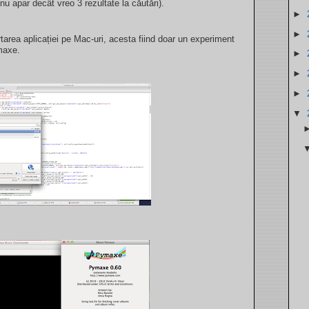
nu apar decât vreo 3 rezultate la căutări).
►
►
area aplicației pe Mac-uri, acesta fiind doar un experiment
maxe.
►
►
►
▼