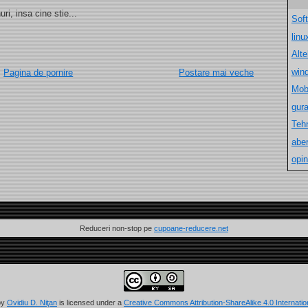
ri, insa cine stie...
Sof
lin
Alt
win
Pagina de pornire
Postare mai veche
Mob
gur
Teh
aber
opin
Reduceri non-stop pe
cupoane-reducere.net
by
Ovidiu D. Niţan
is licensed under a
Creative Commons Attribution-ShareAlike 4.0 Internatio