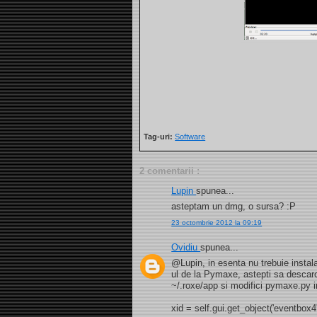
Tag-uri:
Software
2 comentarii :
Lupin
spunea...
asteptam un dmg, o sursa? :P
23 octombrie 2012 la 09:19
Ovidiu
spunea...
@Lupin, in esenta nu trebuie instal
ul de la Pymaxe, astepti sa descarce
~/.roxe/app si modifici pymaxe.py in
xid = self.gui.get_object('eventbox