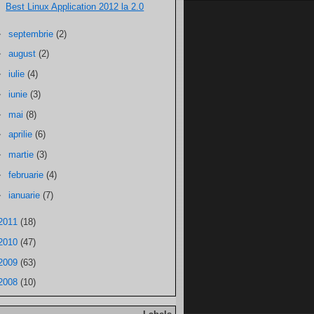
Best Linux Application 2012 la 2.0
►
septembrie
(2)
►
august
(2)
►
iulie
(4)
►
iunie
(3)
►
mai
(8)
►
aprilie
(6)
►
martie
(3)
►
februarie
(4)
►
ianuarie
(7)
2011
(18)
2010
(47)
2009
(63)
2008
(10)