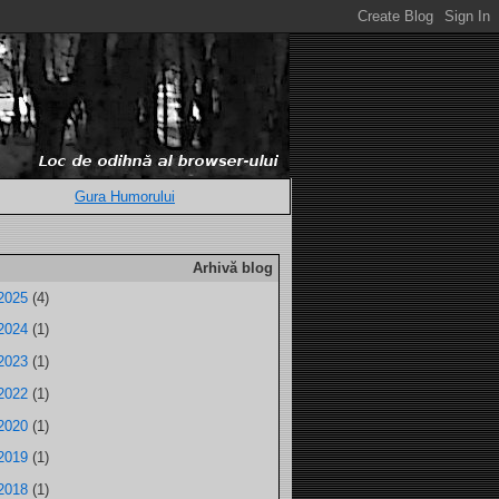
Gura Humorului
Arhivă blog
2025
(4)
2024
(1)
2023
(1)
2022
(1)
2020
(1)
2019
(1)
2018
(1)