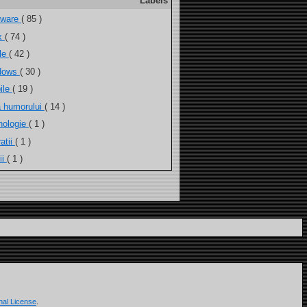
Labels
tware
( 85 )
ux
( 74 )
ele
( 42 )
dows
( 30 )
ile
( 19 )
a humorului
( 14 )
nologie
( 1 )
atii
( 1 )
ii
( 1 )
nal License
.