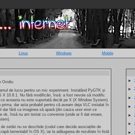
Linux
Windows
Mobile
►
e Ovidiu
►
ramul de lucru pentru un mic experiment. Instalând PyGTK și
 10.8.1. Nu fără modificări, însă: a fost nevoie să modific
►
ce aceasta nu este suportată decât pe X (X Window System).
 prima, dar asta probabil pentru că aveam deja VLC instalat în
►
el dar fără ca imaginea să apară (din cauza unor erori ce
ok, însă nu am testat cu conversie (unde ar fi dat eroare,
►
istem).
►
a de setări nu se deschide (codul care decide asociațiile de
crapă lamentabil în OS X), iar la adăugarea de rezultate în listă
►