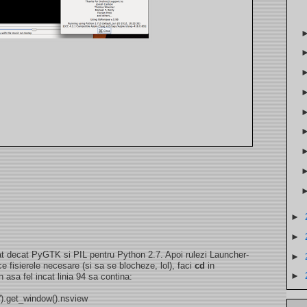
►
►
at decat PyGTK si PIL pentru Python 2.7. Apoi rulezi Launcher-
►
 fisierele necesare (si sa se blocheze, lol), faci
cd
in
►
 asa fel incat linia 94 sa contina:
4').get_window().nsview