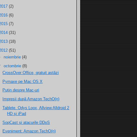
2017
(2)
2016
(6)
2015
(7)
2014
(31)
2013
(18)
2012
(51)
►
noiembrie
(4)
▼
octombrie
(8)
CrossOver Office, gratuit astăzi
Pymaxe pe Mac OS X
Puţin despre Mac-uri
Impresii după Amazon TechO(n)
Tablete. Odys Loox, Allview Alldroid 2
HD şi iPad
SopCast şi atacurile DDoS
Eveniment: Amazon TechO(n)