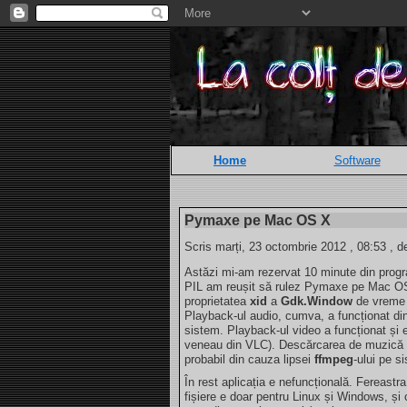
Home
Software
Pymaxe pe Mac OS X
Scris marți, 23 octombrie 2012 , 08:53 , d
Astăzi mi-am rezervat 10 minute din prog
PIL am reușit să rulez Pymaxe pe Mac OS X
proprietatea
xid
a
Gdk.Window
de vreme 
Playback-ul audio, cumva, a funcționat din
sistem. Playback-ul video a funcționat și 
veneau din VLC). Descărcarea de muzică e 
probabil din cauza lipsei
ffmpeg
-ului pe s
În rest aplicația e nefuncțională. Fereastr
fișiere e doar pentru Linux și Windows, și 