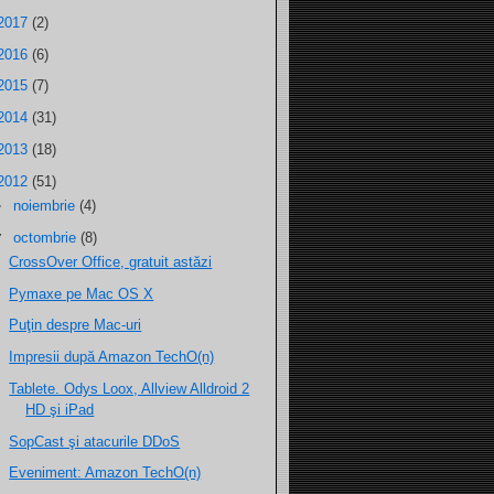
2017
(2)
2016
(6)
2015
(7)
2014
(31)
2013
(18)
2012
(51)
►
noiembrie
(4)
▼
octombrie
(8)
CrossOver Office, gratuit astăzi
Pymaxe pe Mac OS X
Puţin despre Mac-uri
Impresii după Amazon TechO(n)
Tablete. Odys Loox, Allview Alldroid 2
HD şi iPad
SopCast şi atacurile DDoS
Eveniment: Amazon TechO(n)