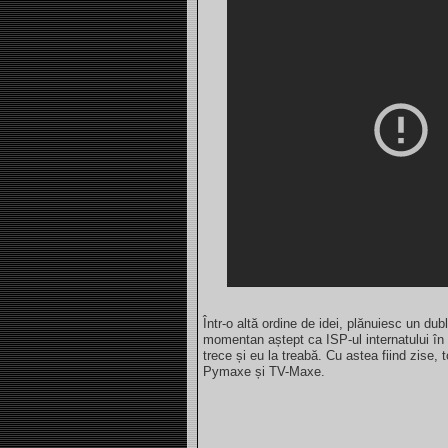
Într-o altă ordine de idei, plănuiesc un du
momentan aștept ca ISP-ul internatului în 
trece și eu la treabă. Cu astea fiind zise, 
Pymaxe și TV-Maxe.