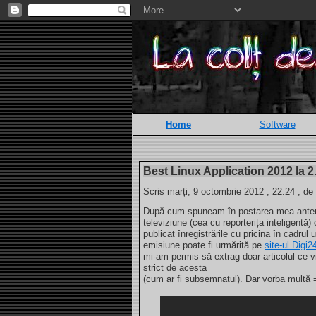
Home
Software
Best Linux Application 2012 la 2
Scris marți, 9 octombrie 2012 , 22:24 , de
După cum spuneam în postarea mea anterioa
televiziune (cea cu reporterița inteligentă)
publicat înregistrările cu pricina în cadrul
emisiune poate fi urmărită pe
site-ul Digi2
mi-am permis să extrag doar articolul ce v
strict de acesta
(cum ar fi subsemnatul). Dar vorba multă 