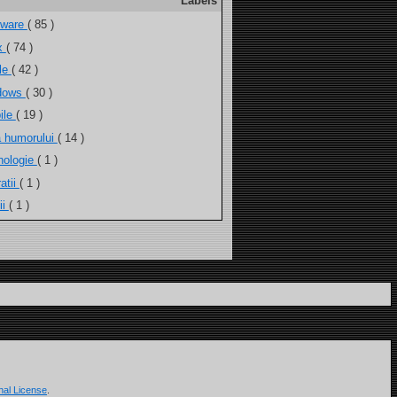
Labels
tware
( 85 )
ux
( 74 )
ele
( 42 )
dows
( 30 )
ile
( 19 )
a humorului
( 14 )
nologie
( 1 )
atii
( 1 )
ii
( 1 )
nal License
.