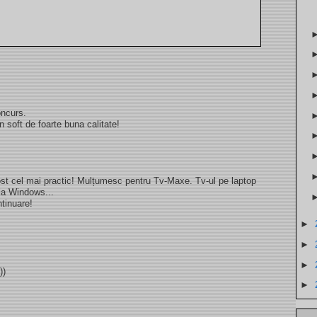
ncurs.
n soft de foarte buna calitate!
 fost cel mai practic! Mulțumesc pentru Tv-Maxe. Tv-ul pe laptop
 la Windows...
ntinuare!
►
►
►
))
►