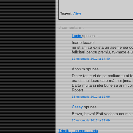
Tag-uri:
Altele
3 comentarii :
Lupin
spunea...
foarte taaare!
nu stiam ca exista un asemenea co
felicitari pentru premiu, tv-maxe e u
12 octombrie 2012 la 14:40
Anonim spunea...
Dintre toți c ei de pe podium tu ai
era ultimul lucru care mă mai ținea
Baftă multă și idei bune să ai în co
Robert
13 octombrie 2012 la 15:06
Cassy
spunea...
Bravo, bravo! Esti vedeata acuma :
15 octombrie 2012 la 22:09
Trimiteți un comentariu