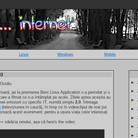
Linux
Windows
Mobile
.0
►
 Ovidiu
►
ră, pe la premierea Best Linux Application s-a perindat și o
 care a filmat ce s-a întâmplat pe acolo. Zilele astea aceștia au
►
 unei emisiuni cu specific IT, numită simplu
2.0
. Întreaga
4
(televiziunea în cauză), în timp ce în videoclipul de mai jos
►
izează acest eveniment, pentru a ușura viața celor interesați
►
== sărăcia omului, așa că here's the video:
►
►