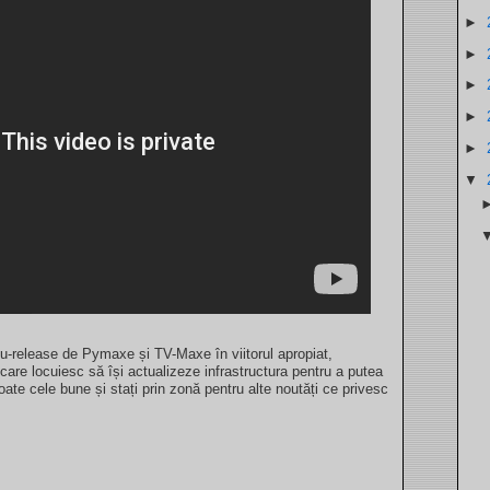
►
►
►
►
►
▼
blu-release de Pymaxe și TV-Maxe în viitorul apropiat,
care locuiesc să își actualizeze infrastructura pentru a putea
toate cele bune și stați prin zonă pentru alte noutăți ce privesc