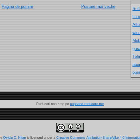
Pagina de pornire
Postare mai veche
Sof
lin
Alt
win
Mob
gur
Teh
aber
opin
Reduceri non-stop pe
cupoane-reducere.net
by
Ovidiu D. Niţan
is licensed under a
Creative Commons Attribution-ShareAlike 4.0 Internatio