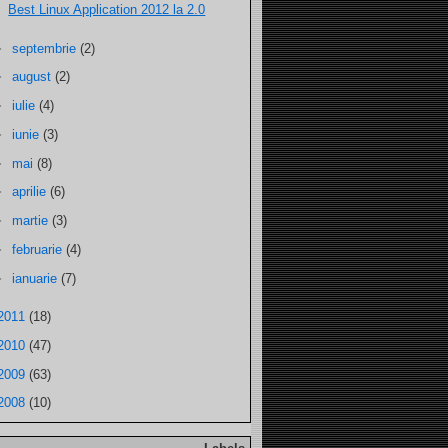
Best Linux Application 2012 la 2.0
►
septembrie
(2)
►
august
(2)
►
iulie
(4)
►
iunie
(3)
►
mai
(8)
►
aprilie
(6)
►
martie
(3)
►
februarie
(4)
►
ianuarie
(7)
2011
(18)
2010
(47)
2009
(63)
2008
(10)