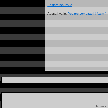
Postare mai nouă
Abonați-vă la:
Postare comentarii ( Atom )
This work 