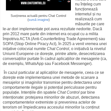
nu înțeleg cum
funcționează
internetul și nu
Susținerea actuală pentru Chat Control
realizează cum
(
sursă imagine
)
măsurile pe care
le-ar dori implementate pot avea rezultate nedorite. Dacă
prin 2012 mare parte din internet era ocupat cu a milita
împotriva ACTA (Anti-Counterfeiting Trade Agreement) sau
SOPA (Stop Online Piracy Act), în 2025 a venit vremea unei
inițative colocvial numite
Chat Control
, o inițiativă la nivelul
Uniunii Europene ce dorește, printre altele, desecretizarea
conversațiilor purtate în cadrul aplicațiilor de mesagerie (ca,
de exemplu, WhatsApp sau Facebook Messenger).
În cazul particular al aplicațiilor de mesagerie, ceea ce se
dorește este implementarea unei metode de scanare a
mesajelor și imaginilor transmise pentru detectarea unor
comportamente ilegale și potențial periculoase pentru
populație. Intențiile din spatele
Chat Control
par bine
intenționate: protejarea minorilor de abuzuri, detectarea
comportamentelor extremiste și prevenirea actelor de
terorism ori împiedicarea accesului minorilor la conținut