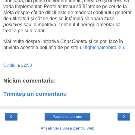
funcționa, din punct de vedere tehnic, ceea ce își doresc să
vadă implementat. Poate ar trebui să îi întrebe pe cei de la
Meta despre cât de dificil este de moderat conținutul generat
de utilizatori și cât de des se întâmplă să apară
false-
positives
sau, dimpotrivă, conținutul neregulamentar să
treacă pe sub radar.
Mai multe despre inițiativa
Chat Control
și ce poți face în
privința acesteia poți afla de pe site-ul
fightchatcontrol.eu
.
Ovidiu
la
22:53
Niciun comentariu:
Trimiteți un comentariu
‹
›
Pagina de pornire
Afișați versiunea pentru web