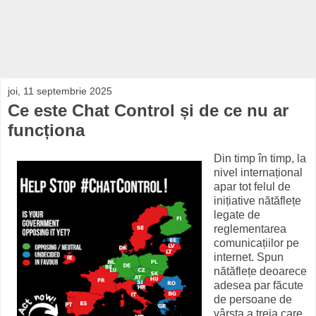
joi, 11 septembrie 2025
Ce este Chat Control și de ce nu ar
funcționa
Din timp în timp, la
nivel internațional
apar tot felul de
inițiative nătăflețe
legate de
reglementarea
comunicațiilor pe
internet. Spun
nătăflețe deoarece
adesea par făcute
de persoane de
vârsta a treia care