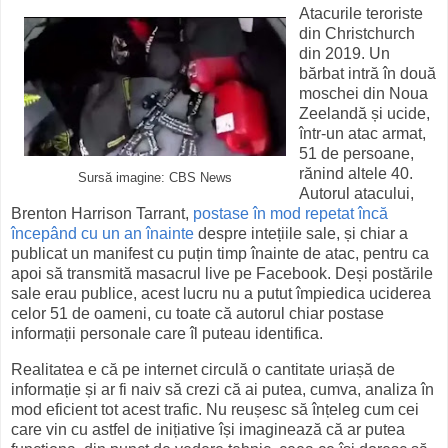
Atacurile teroriste
din Christchurch
din 2019. Un
bărbat intră în două
moschei din Noua
Zeelandă și ucide,
într-un atac armat,
51 de persoane,
rănind altele 40.
Sursă imagine: CBS News
Autorul atacului,
Brenton Harrison Tarrant,
postase în mod repetat încă
începând cu un an înainte
despre intețiile sale, și chiar a
publicat un manifest cu puțin timp înainte de atac, pentru ca
apoi să transmită masacrul live pe Facebook. Deși postările
sale erau publice, acest lucru nu a putut împiedica uciderea
celor 51 de oameni, cu toate că autorul chiar postase
informații personale care îl puteau identifica.
Realitatea e că pe internet circulă o cantitate uriașă de
informație și ar fi naiv să crezi că ai putea, cumva, analiza în
mod eficient tot acest trafic. Nu reușesc să înțeleg cum cei
care vin cu astfel de inițiative își imaginează că ar putea