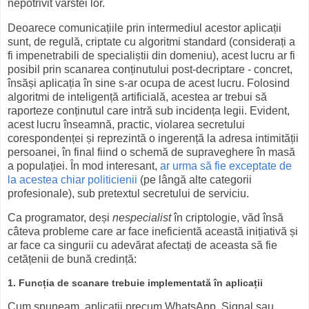
nepotrivit vârstei lor.
Deoarece comunicațiile prin intermediul acestor aplicații
sunt, de regulă, criptate cu algoritmi standard (considerați a
fi impenetrabili de specialiștii din domeniu), acest lucru ar fi
posibil prin scanarea conținutului post-decriptare - concret,
însăși aplicația în sine s-ar ocupa de acest lucru. Folosind
algoritmi de inteligență artificială, acestea ar trebui să
raporteze conținutul care intră sub incidența legii. Evident,
acest lucru înseamnă, practic, violarea secretului
corespondenței și reprezintă o ingerență la adresa intimității
persoanei, în final fiind o schemă de supraveghere în masă
a populației. În mod interesant,
ar urma să fie exceptate de
la acestea chiar politicienii
(pe lângă alte categorii
profesionale), sub pretextul secretului de serviciu.
Ca programator, deși
nespecialist
în criptologie, văd însă
câteva probleme care ar face ineficientă această inițiativă și
ar face ca singurii cu adevărat afectați de aceasta să fie
cetățenii de bună credință:
1. Funcția de scanare trebuie implementată în aplicații
Cum spuneam, aplicații precum WhatsApp, Signal sau