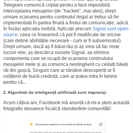
Telegram comunică criptat pentru a face imposibilă
interceptarea mesajelor (de "hackeri", mai ales), drept
urmare scanarea pentru conținutul ilegal ar trebui să fie
implementată în partea finală a firului de comunicație, adică
în însăși aplicația mobilă. Aplicații precum
Signal sunt open-
source
, ceea ce înseamnă că pot fi modificate de oricine
(care deține abilitățile necesare - cum ar fi subsemnatul).
Drept urmare, dacă aș fi băiat rău și aș vrea să fac niște
lucruri rele, aș descărca sursele Signal, aș elimina
componenta care se ocupă de scanarea conținutului
mesajelor mele și aș comunica nestingherit cu ceilalți băieți
răi din gașcă. Singurii care ar rămâne descoperiți ar fi
cetățenii de bună credință, care ar putea intra în belele
pentru că...
2. Algoritmii de inteligență artificială sunt impreciși
Acum câțiva ani, Facebook mă anunță că mi-a șters această
fotografie deoarece încalcă
standardele comunității
: