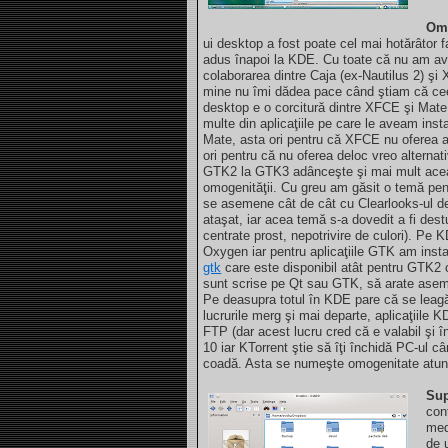
Omo
ui desktop a fost poate cel mai hotărâtor 
adus înapoi la KDE. Cu toate că nu am a
colaborarea dintre Caja (ex-Nautilus 2) şi
mine nu îmi dădea pace când ştiam că ce
desktop e o corcitură dintre XFCE şi Mat
multe din aplicaţiile pe care le aveam ins
Mate, asta ori pentru că XFCE nu oferea a
ori pentru că nu oferea deloc vreo alternat
GTK2 la GTK3 adânceşte şi mai mult acea
omogenităţii. Cu greu am găsit o temă pe
se asemene cât de cât cu Clearlooks-ul de
ataşat, iar acea temă s-a dovedit a fi dest
centrate prost, nepotrivire de culori). Pe 
Oxygen iar pentru aplicaţiile GTK am inst
gtk
care este disponibil atât pentru GTK2 c
sunt scrise pe Qt sau GTK, să arate asem
Pe deasupra totul în KDE pare că se leagă.
lucrurile merg şi mai departe, aplicaţiile K
FTP (dar acest lucru cred că e valabil şi
10 iar KTorrent ştie să îţi închidă PC-ul c
coadă. Asta se numeşte omogenitate atun
Sup
con
med
de 