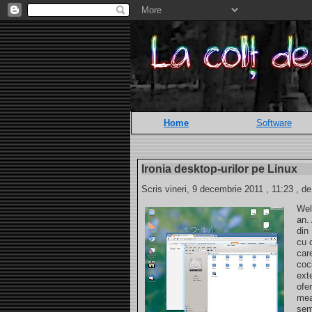
Home
Software
Ironia desktop-urilor pe Linux
Scris vineri, 9 decembrie 2011 , 11:23 , d
Wel
an.
din
cu 
car
coc
ext
ofe
mea
semn