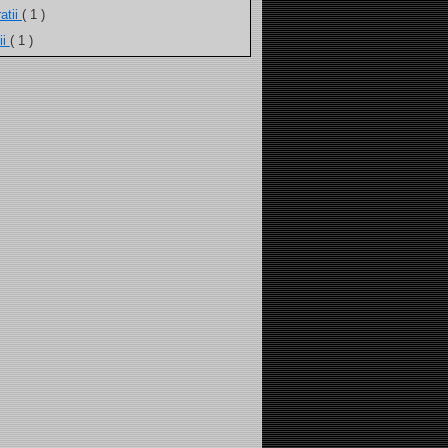
atii
( 1 )
ii
( 1 )