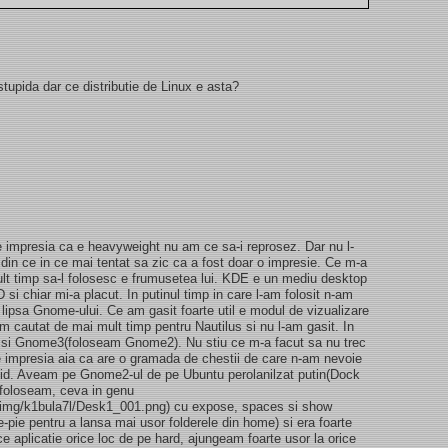
stupida dar ce distributie de Linux e asta?
e impresia ca e heavyweight nu am ce sa-i reprosez. Dar nu l-
 din ce in ce mai tentat sa zic ca a fost doar o impresie. Ce m-a
ult timp sa-l folosesc e frumusetea lui. KDE e un mediu desktop
si chiar mi-a placut. In putinul timp in care l-am folosit n-am
lipsa Gnome-ului. Ce am gasit foarte util e modul de vizualizare
am cautat de mai mult timp pentru Nautilus si nu l-am gasit. In
 si Gnome3(foloseam Gnome2). Nu stiu ce m-a facut sa nu trec
e impresia aia ca are o gramada de chestii de care n-am nevoie
tupid. Aveam pe Gnome2-ul de pe Ubuntu perolanilzat putin(Dock
e foloseam, ceva in genu
/img/k1bula7l/Desk1_001.png) cu expose, spaces si show
-pie pentru a lansa mai usor folderele din home) si era foarte
e aplicatie orice loc de pe hard, ajungeam foarte usor la orice