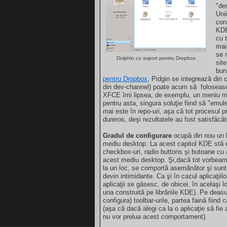
"de
Uni
con
KDE
cu 
mai
se 
Dolphin cu suport pentru Dropbox
sit
bun
pentru Dropbox
, Pidgin se integrează din
din dev-channel) poate acum să folosea
XFCE îmi lipsea, de exemplu, un meniu mai
pentru asta, singura soluţie fiind să "emu
mai este în repo-uri, aşa că tot procesul p
dureros, deşi rezultatele au fost satisfăcă
Gradul de configurare
ocupă din nou un l
mediu desktop. La acest capitol KDE stă e
checkbox-uri, radio buttons şi butoane cu 
acest mediu desktop. Şi,dacă tot vorbeam 
la un loc, se comportă asemănător şi sunt 
devin intimidante. Ca şi în cazul aplicaţii
aplicaţii se găsesc, de obicei, în acelaşi l
una construită pe librăriile KDE). Pe deasu
configura) toolbar-urile, partea faină fiind
(aşa că dacă alegi ca la o aplicaţie să fie a
nu vor prelua acest comportament).