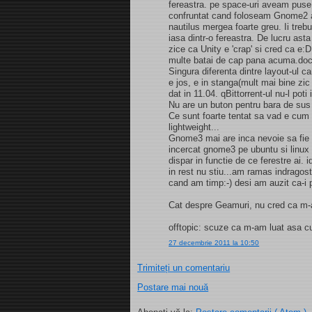
fereastra. pe space-uri aveam puse 
confruntat cand foloseam Gnome2 a 
nautilus mergea foarte greu. Ii treb
iasa dintr-o fereastra. De lucru as
zice ca Unity e 'crap' si cred ca e:D
multe batai de cap pana acuma.dock
Singura diferenta dintre layout-ul c
e jos, e in stanga(mult mai bine zi
dat in 11.04. qBittorrent-ul nu-l poti
Nu are un buton pentru bara de sus
Ce sunt foarte tentat sa vad e cum
lightweight...
Gnome3 mai are inca nevoie sa fie 
incercat gnome3 pe ubuntu si linux m
dispar in functie de ce ferestre ai. 
in rest nu stiu...am ramas indragos
cand am timp:-) desi am auzit ca-i 
Cat despre Geamuri, nu cred ca m-
offtopic: scuze ca m-am luat asa cu
27 decembrie 2011 la 10:50
Trimiteți un comentariu
Postare mai nouă