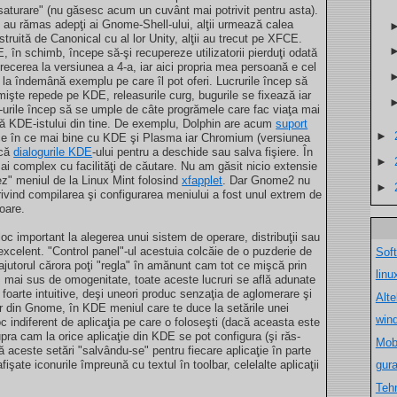
saturare" (nu găsesc acum un cuvânt mai potrivit pentru asta).
i au rămas adepţi ai Gnome-Shell-ului, alţii urmează calea
struită de Canonical cu al lor Unity, alţii au trecut pe XFCE.
, în schimb, începe să-şi recupereze utilizatorii pierduţi odată
trecerea la versiunea a 4-a, iar aici propria mea persoană e cel
 la îndemână exemplu pe care îl pot oferi. Lucrurile încep să
mişte repede pe KDE, releasurile curg, bugurile se fixează iar
e-urile încep să se umple de câte progrămele care fac viaţa mai
ă KDE-istului din tine. De exemplu, Dolphin are acum
suport
►
 ce în ce mai bine cu KDE şi Plasma iar Chromium (versiunea
scă
dialogurile KDE
-ului pentru a deschide sau salva fişiere. În
►
 complex cu facilităţi de căutare. Nu am găsit nicio extensie
lez" meniul de la Linux Mint folosind
xfapplet
. Dar Gnome2 nu
►
rivind compilarea şi configurarea meniului a fost unul extrem de
toare.
oc important la alegerea unui sistem de operare, distribuţii sau
xcelent. "Control panel"-ul acestuia colcăie de o puzderie de
Sof
ajutorul cărora poţi "regla" în amănunt cam tot ce mişcă prin
lin
mai sus de omogenitate, toate aceste lucruri se află adunate
foarte intuitive, deşi uneori produc senzaţia de aglomerare şi
Alt
lor din Gnome, în KDE meniul care te duce la setările unei
win
oc indiferent de aplicaţia pe care o foloseşti (dacă aceasta este
pra cam la orice aplicaţie din KDE se pot configura (şi răs-
Mob
 că aceste setări "salvându-se" pentru fiecare aplicaţie în parte
fişate iconurile împreună cu textul în toolbar, celelalte aplicaţii
gur
Teh