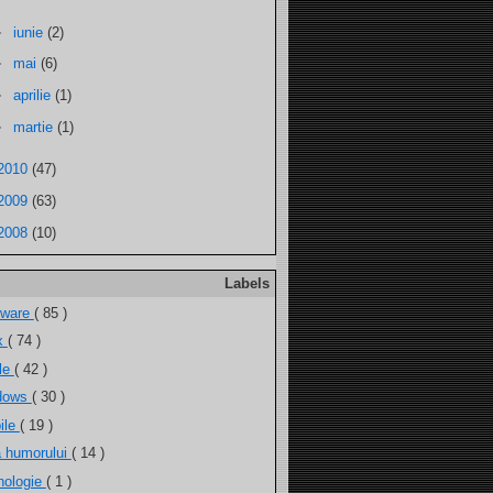
►
iunie
(2)
►
mai
(6)
►
aprilie
(1)
►
martie
(1)
2010
(47)
2009
(63)
2008
(10)
Labels
tware
( 85 )
ux
( 74 )
ele
( 42 )
dows
( 30 )
ile
( 19 )
a humorului
( 14 )
nologie
( 1 )