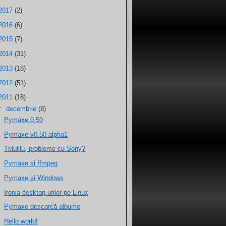
2017
(2)
2016
(6)
2015
(7)
2014
(31)
2013
(18)
2012
(51)
2011
(18)
▼
decembrie
(8)
Pymaxe 0.50
Pymaxe v0.50 alpha1
Trilulilu, probleme cu Sony?
Pymaxe şi ffmpeg
Pymaxe şi Windows
Ironia desktop-urilor pe Linux
Pymaxe descarcă albume
Hello world!