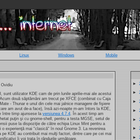
Linux
Windows
Mobile
►
e Ovidiu
►
l, sunt utilizator KDE cam de prin lunile aprilie-mai ale acestui
 Acum două săptămâni am trecut pe XFCE (combinat cu Caja
►
 Mate - Thunar e unul din cele mai jalnice managere de fişiere
care am avut de-a face), însă azi-noapte m-am întors la KDE,
►
e între timp ajunsese la
versiunea 4.7.4
. În acest timp am
hetat puţin şi cu gnome-shell, pentru a testa MGSE, setul de
►
ensii puse la dispoziţie de către echipa Linux Mint pentru a
►
ri o experienţă mai "clasică" în noul Gnome 3. La revenirea
 pe KDE au contribuit mai mulţi factori, dintre care pe cei mai
►
ificativi îi voi trata în rândurile următoare.