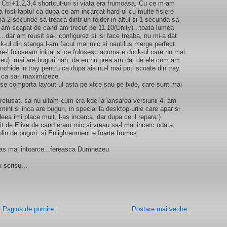
Ctrl+1,2,3,4 shortcut-uri si viata era frumoasa. Cu ce m-am
fost faptul ca dupa ce am incarcat hard-ul cu multe fisiere
uia 2 secunde sa treaca dintr-un folder in altul si 1 secunda sa
ta am scapat de cand am trecut pe 11.10(Unity)...toata lumea
...dar am reusit sa-l configurez si isi face treaba, nu mi-a dat
-ul din stanga l-am facut mai mic si nautilus merge perfect.
are-l foloseam initial si ce folosesc acuma e dock-ul care nu mai
c eu). mai are buguri nah, da eu nu prea am dat de ele cum am
 inchide in tray pentru ca dupa aia nu-l mai poti scoate din tray.
 ca sa-l maximizeze.
 se comporta layout-ul asta pe xfce sau pe lxde, care sunt mai
retusat. sa nu uitam cum era kde la lansarea versiunii 4. am
int si inca are buguri, in special la desktop-urile care apar si
ideea imi place mult, l-as incerca, dar dupa ce il repara:)
tit de Elive de cand eram mic si vreau sa-l mai incerc odata
plin de buguri. si Enlightenment e foarte frumos
as mai intoarce...fereasca Dumnezeu
 scrisu...
Pagina de pornire
Postare mai veche