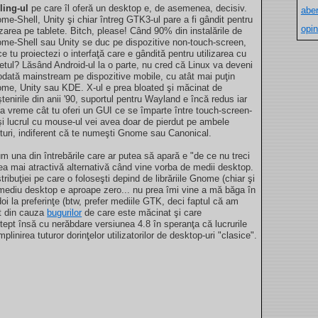
ling-ul
pe care îl oferă un desktop e, de asemenea, decisiv.
aber
me-Shell, Unity şi chiar întreg GTK3-ul pare a fi gândit pentru
opin
lizarea pe tablete. Bitch, please! Când 90% din instalările de
me-Shell sau Unity se duc pe dispozitive non-touch-screen,
ce tu proiectezi o interfaţă care e gândită pentru utilizarea cu
etul? Lăsând Android-ul la o parte, nu cred că Linux va deveni
odată mainstream pe dispozitive mobile, cu atât mai puţin
me, Unity sau KDE. X-ul e prea bloated şi măcinat de
tenirile din anii '90, suportul pentru Wayland e încă redus iar
ta vreme cât tu oferi un GUI ce se împarte între touch-screen-
 şi lucrul cu mouse-ul vei avea doar de pierdut pe ambele
nturi, indiferent că te numeşti Gnome sau Canonical.
m una din întrebările care ar putea să apară e "de ce nu treci
ea mai atractivă alternativă când vine vorba de medii desktop.
ribuţiei pe care o foloseşti depind de librăriile Gnome (chiar şi
 mediu desktop e aproape zero... nu prea îmi vine a mă băga în
oi la preferinţe (btw, prefer mediile GTK, deci faptul că am
t din cauza
bugurilor
de care este măcinat şi care
ştept însă cu nerăbdare versiunea 4.8 în speranţa că lucrurile
inirea tuturor dorinţelor utilizatorilor de desktop-uri "clasice".