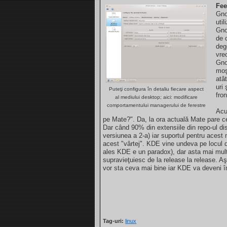
Fee
Gno
uti
Gno
de 
deg
vre
Gno
moş
atâ
uri
Puteţi configura în detaliu fiecare aspect
fro
al mediului desktop; aici: modificare
comportamentului managerului de ferestre
Acu
pe Mate?". Da, la ora actuală Mate pare c
Dar când 90% din extensiile din repo-ul dist
versiunea a 2-a) iar suportul pentru acest
acest "vârtej". KDE vine undeva pe locul d
ales KDE e un paradox), dar asta mai mul
supravieţuiesc de la release la release. A
vor sta ceva mai bine iar KDE va deveni împl
Tag-uri:
linux