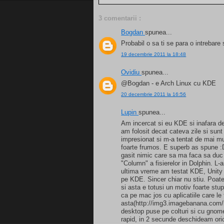
3 comentarii :
Bogdan
spunea...
Probabil o sa ti se para o intrebare 
19 decembrie 2011 la 18:48
Ovidiu
spunea...
@Bogdan - e Arch Linux cu KDE
20 decembrie 2011 la 16:56
Lupin
spunea...
Am incercat si eu KDE si inafara d
am folosit decat cateva zile si sunt
impresionat si m-a tentat de mai m
foarte frumos. E superb as spune :D 
gasit nimic care sa ma faca sa duc 
"Column" a fisierelor in Dolphin. L-
ultima vreme am testat KDE, Unity
pe KDE. Sincer chiar nu stiu. Poat
si asta e totusi un motiv foarte s
ca pe mac jos cu aplicatiile care l
asta(http://img3.imagebanana.com
desktop puse pe colturi si cu gnome
rapid, in 2 secunde deschideam oric