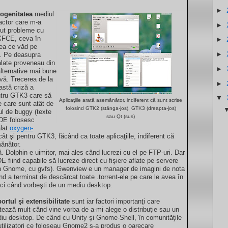
►
genitatea
mediul
factor care m-a
►
vut probleme cu
 XFCE, ceva în
►
ea ce văd pe
►
e. Pe deasupra
talate proveneau din
►
lternative mai bune
ivă. Trecerea de la
►
stă criză a
ntru GTK3 care să
▼
Aplicaţiile arată asemănător, indiferent că sunt scrise
 care sunt atât de
folosind GTK2 (stânga-jos), GTK3 (dreapta-jos)
ul de buggy (texte
sau Qt (sus)
KDE folosesc
alat
oxygen-
ât şi pentru GTK3, făcând ca toate aplicaţiile, indiferent că
ănător.
 Dolphin e uimitor, mai ales când lucrezi cu el pe FTP-uri. Dar
DE fiind capabile să lucreze direct cu fişiere aflate pe servere
 în Gnome, cu gvfs). Gwenview e un manager de imagini de nota
ând a terminat de descărcat toate .torrent-ele pe care le avea în
ci când vorbeşti de un mediu desktop.
ortul şi extensibilitate
sunt iar factori importanţi care
tează mult când vine vorba de a-mi alege o distribuţie sau un
iu desktop. De când cu Unity şi Gnome-Shell, în comunităţile
utilizatori ce foloseau Gnome2 s-a produs o oarecare