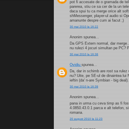
pot fi accesate de o gramada de tel
parerea, stiu ce sa cer de la un tel
daca spui tu ca merge orice alt soft p
shMessenger, player-ul audio si Ope
amanunte despre cum ai facut ;)
30 mai 2010 la 16:22
Anonim spunea...
Da GPS Extern normal, dar merge... 
nu rulezi 4 jocuri simultan pe PC? P
30 mai 2010 la 16:38
Ovidiu
spunea...
Da, dar in schimb are rost sa rulez 
nu? Uite, pe SE-ul de dinaintea lui
ieftin (da' n-are Symbian - big deal).
30 mai 2010 la 16:39
Anonim spunea...
pana in urma cu ceva timp as fi fo
4.0850.43.0.1 parca e alt telefon, s
romana.
20 august 2010 la 11:23