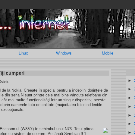
Linux
Windows
Mobile
îţi cumperi
►
Ovidiu
►
N de la Nokia. Creeate în special pentru a îndeplini dorinţele de
rile din seria N sunt printre cele mai bine vândute telefoane din
►
ât mai multe funcţionalităţi într-un singur dispozitiv, aceste
nd prin camerele foto de calitate (majoritatea folosind lentile
►
a excepţionale.
►
►
Ericsson-ul (W880i) în schimbul unui N73. Totul părea
►
lefon cu sistem de operare. Pe lângă Symbian 9.1,