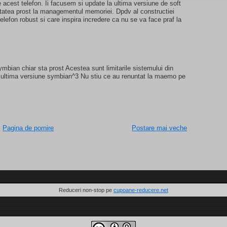
 acest telefon. Ii facusem si update la ultima versiune de soft
statea prost la managementul memoriei. Dpdv al constructiei
lefon robust si care inspira incredere ca nu se va face praf la
bian chiar sta prost Acestea sunt limitarile sistemului din
 ultima versiune symbian^3 Nu stiu ce au renuntat la maemo pe
Pagina de pornire
Postare mai veche
Reduceri non-stop pe
cupoane-reducere.net