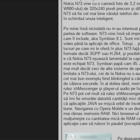
Nokia N73 vine cu o cameră foto de 3,2 meg
W880-ului) de 320x240 pixeli precum şi dif
N73 să fie cel mai bine vândut telefon di
în schimbul unuia inteligent.
Pe mine însă niciodată nu m-au interesat p
partea de software. N73 vine însă să impre
care îl include, aka Symbian 9.1. Sunt mii 
video până la aplicaţii de office. Totuşi.
lucruri pe care mi le oferă în plus N73 faţă
formate decât 3GPP sau H.264, şi posibilit
e că Nokia N73 eşuează lamentabil la capi
este echipat N73, Symbian papă cam 45. A
mai mult decât zeci de alte sisteme de o
limitate a N73-ului, cei de la Nokia nu s-au 
cel mai bun exemplu fiind
blinkingled
a căr
de câteva secunde. În al doilea rând, mem
rulez shMessenger şi player-ul audio pe fu
Pe N73 pot cel mult să rulez shMessenger ş
să îmi fie omorâte datorită cantităţii mic
că aplicaţiile JAVA se mişcă oribil de înc
bune. Navigarea cu Opera Mobile e un dezas
mai rămas memorie RAM. Nici browser-ul in
mulţumeşte cu cantitatea mică de RAM ce i
aplicaţie care să ruleze în paralel (except
Pe deasupra,