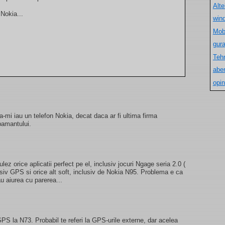
Alt
Nokia...
win
Mob
gur
Teh
aber
opin
a-mi iau un telefon Nokia, decat daca ar fi ultima firma
pamantului.
lez orice aplicatii perfect pe el, inclusiv jocuri Ngage seria 2.0 (
usiv GPS si orice alt soft, inclusiv de Nokia N95. Problema e ca
au aiurea cu parerea...
PS la N73. Probabil te referi la GPS-urile externe, dar acelea