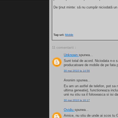
De ţinut minte: să nu cumpăr niciodată un 
Tag-uri:
Mobile
11 comentarii :
Unknown
spunea...
Sunt total de acord. Niciodata n-o s
producatoare de mobile de pe fata 
30 mai 2010 la 14:56
Anonim spunea...
Eu am un astfel de telefon, pot sa ru
ultima geneatie), functioneaza incl
unii nu stiu sa il foloseasca si isi d
30 mai 2010 la 16:17
Ovidiu
spunea...
Amice, nu stiu de unde ai scos tu G