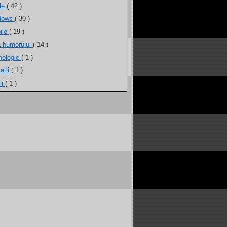
ele
( 42 )
dows
( 30 )
ile
( 19 )
a humorului
( 14 )
nologie
( 1 )
atii
( 1 )
ii
( 1 )