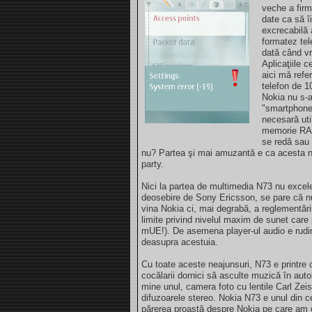
veche a firm
date ca să î
excrecabilă 
formatez te
dată când vr
Aplicaţiile 
aici mă refer
telefon de 1
Nokia nu s-
"smartphone
necesară uti
memorie RAM
se redă sau 
nu? Partea şi mai amuzantă e ca acesta nu
party.
Nici la partea de multimedia N73 nu excele
deosebire de Sony Ericsson, se pare că nu 
vina Nokia ci, mai degrabă, a reglementăr
limite privind nivelul maxim de sunet care 
mUE!). De asemena player-ul audio e rudim
deasupra acestuia.
Cu toate aceste neajunsuri, N73 e printre 
cocălarii dornici să asculte muzică în aut
mine unul, camera foto cu lentile Carl Zei
difuzoarele stereo. Nokia N73 e unul din c
părerea proastă despre Nokia pe care am