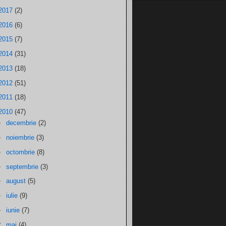
2017
(2)
2016
(6)
2015
(7)
2014
(31)
2013
(18)
2012
(51)
2011
(18)
2010
(47)
►
decembrie
(2)
►
noiembrie
(3)
►
octombrie
(8)
►
septembrie
(3)
►
august
(5)
►
iulie
(9)
►
iunie
(7)
▼
mai
(4)