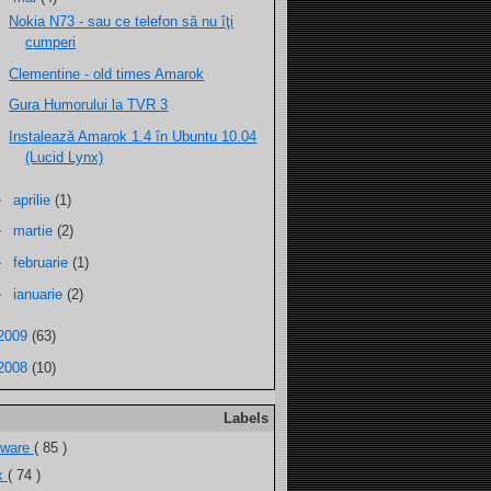
Nokia N73 - sau ce telefon să nu îţi
cumperi
Clementine - old times Amarok
Gura Humorului la TVR 3
Instalează Amarok 1.4 în Ubuntu 10.04
(Lucid Lynx)
►
aprilie
(1)
►
martie
(2)
►
februarie
(1)
►
ianuarie
(2)
2009
(63)
2008
(10)
Labels
tware
( 85 )
ux
( 74 )