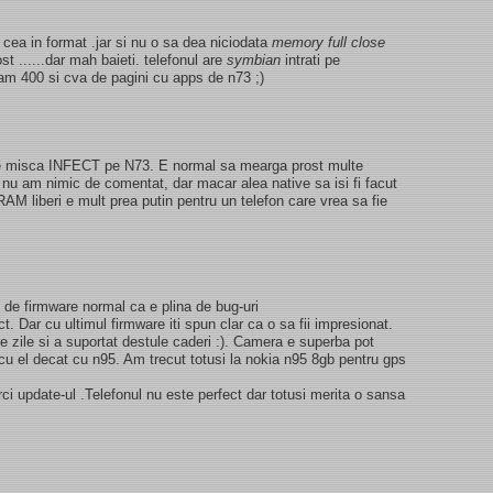
 cea in format .jar si nu o sa dea niciodata
memory full close
t ......dar mah baieti. telefonul are
symbian
intrati pe
kam 400 si cva de pagini cu apps de n73 ;)
 se misca INFECT pe N73. E normal sa mearga prost multe
i nu am nimic de comentat, dar macar alea native sa isi fi facut
AM liberi e mult prea putin pentru un telefon care vrea sa fie
de firmware normal ca e plina de bug-uri
 Dar cu ultimul firmware iti spun clar ca o sa fii impresionat.
e zile si a suportat destule caderi :). Camera e superba pot
u el decat cu n95. Am trecut totusi la nokia n95 8gb pentru gps
erci update-ul .Telefonul nu este perfect dar totusi merita o sansa