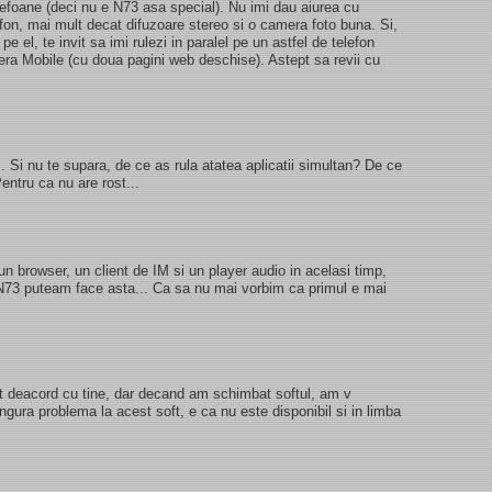
efoane (deci nu e N73 asa special). Nu imi dau aiurea cu
efon, mai mult decat difuzoare stereo si o camera foto buna. Si,
e el, te invit sa imi rulezi in paralel pe un astfel de telefon
ra Mobile (cu doua pagini web deschise). Astept sa revii cu
Si nu te supara, de ce as rula atatea aplicatii simultan? De ce
entru ca nu are rost...
un browser, un client de IM si un player audio in acelasi timp,
 N73 puteam face asta... Ca sa nu mai vorbim ca primul e mai
st deacord cu tine, dar decand am schimbat softul, am v
ingura problema la acest soft, e ca nu este disponibil si in limba