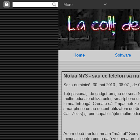
Home
Software
Nokia N73 - sau ce telefon să nu 
Scris duminică, 30 mai 2010 , 08:07 , de 
Toţi pasionaţii de gadget-uri ştiu de seria 
multimedia ale utilizatorilor, smartphone-u
lumea întreagă. Creeate să "împacheteze" c
smartphone-uri au cucerit utilizatorii de râ
Carl Zeiss) şi prin capabilităţile multimedi
Acum două-trei luni mi-am "măritat" Sony 
minunat: pentru prima dată voi avea un te