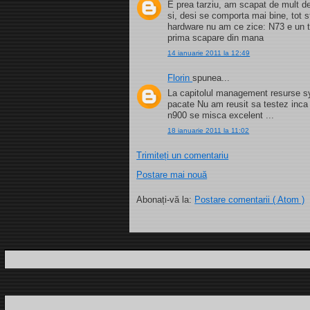
E prea tarziu, am scapat de mult de
si, desi se comporta mai bine, tot 
hardware nu am ce zice: N73 e un te
prima scapare din mana
14 ianuarie 2011 la 12:49
Florin
spunea...
La capitolul management resurse sym
pacate Nu am reusit sa testez inca
n900 se misca excelent ...
18 ianuarie 2011 la 11:02
Trimiteți un comentariu
Postare mai nouă
Abonați-vă la:
Postare comentarii ( Atom )