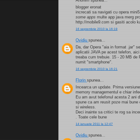
Anonim spunea...
blogger eronat
increcati sa navigati cu opera mini5
some apps
multe app java merg pros
http://mobile9.com si gasiti acolo 
16 septembrie 2010 la 16:19
Ovidiu
spunea...
Da, dar Opera "aia in format .jar"
aplicatii JAVA pe acest telefon, aic
treaba cum trebuie. 15 - 20 MB de R
numit "smartphone".
16 septembrie 2010 la 16:21
Florin
spunea...
Incearca un update. Prima versiune 
memory managementul e chiar infect.
Eu am avut telefonul acesta 2 ani d
spune ca am reusit poze mai bune c
si wireless.
Deci inainte sa critici te rog sa inc
. Toate cele bune
14 ianuarie 2011 la 12:47
Ovidiu
spunea...