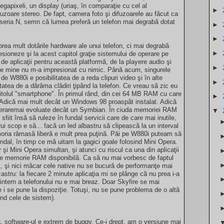
apixeli, un display (uriaş, în comparaţie cu cel al
►
uzoare stereo. De fapt, camera foto şi difuzoarele au făcut ca
n seria N, semn că lumea preferă un telefon mai degrabă dotat
►
►
rea mult dotările hardware ale unui telefon, ci mai degrabă
►
sioneze şi la acest capitol graţie sistemului de operare pe
de aplicaţii pentru această platformă, de la playere audio şi
►
.. pe mine nu m-a impresionat cu nimic. Până acum, singurele
 de W880i e posibilitatea de a reda clipuri video şi în alte
►
atea de a dărâma clădiri ţipând la telefon. Ce vreau să zic eu
tolul "smartphone". În primul rând, din cei 64 MB RAM cu care
►
dică mai mult decât un Windows 98 proaspăt instalat. Adică
peraremai evoluate decât un Symbian. În ciuda memoriei RAM
▼
sfiit însă să ruleze în fundal servicii care de care mai inutile,
ui scop e să... facă un led albastru să clipească la un interval
oria rămasă liberă e mult prea puţină. Păi pe W880i puteam să
ndal, în timp ce mă uitam la gagici goale folosind Mini Opera.
i Mini Opera simultan, şi atunci cu riscul ca una din aplicaţii
i de memorie RAM disponibilă. Ca să nu mai vorbesc de faptul
et, şi nici măcar cele native nu se bucură de performanţe mai
tru: la fiecare 2 minute aplicaţia mi se plânge că nu prea i-a
tern a telefonului nu e mai breaz. Doar Skyfire se mai
 se pune la dispoziţie. Totuşi, nu se pune problema de o altă
ând cele de sistem).
 software-ul e extrem de buggy. Ce-i drept, am o versiune mai