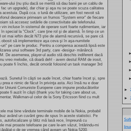
ware-ului (nu ştiu dacă se merită să dau banii pe un cablu de
i fac un upgrade), dar chiar şi aşa nu se poate scuza calitatea
a acestuia. După cca. o lună de utilizare, am fost nevoit să
lefonul deoarece primeam un frumos "System error" de fiecare
oiam să accesez setările de conectivitate ale telefonului.
ce vin incluse în sistemul de operare sunt foarte rudimentare, iar
 în special la "Clock", care ţine rol şi de alarmă. În timp ce un
0 ori mai ieftin decât N73 ştie de alarmă recursivă, se pare că
a obosit să implementeze aşa ceva şi în aşa-numitele
-uri" pe care le produc. Pentru a compensa această lipsă este
lizarea unui software 3rd party, care -desigur- mănâncă
. De asemenea, player-ul audio stă deschis indiferent dacă
nu vreo melodie, că doară deh! - avem destul RAM de irosit,
 poate fi închis, decât omorât folosind un task manager 3rd
ază. Sunetul în căşti se aude încet, chiar foarte încet şi, spre
prea e nimic de făcut în privinţa asta. Aici însă nu e doar
ilor Uniunii Comuniste Europene care impune producătorilor
►
poate fi auzit în căşti (thank you for taking care about us,
entar, Walkman-ul celor de la Sony Ericsson fiind cu mult
►
cele mai bine vândute terminale mobile de la Nokia, probabil
obuz având un cuvânt greu de spus în aceste statistici. Pe
Sof
ss, autofocalizare şi blitz mă lasă rece, împreună cu
ele mai proaste telefoane pe care le-am văzut, întărindu-mi
lin
 căpătat-o de pe vremea când aveam un Nokia 5200.