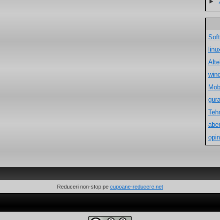
►
Sof
lin
Alt
win
Mob
gur
Teh
aber
opin
Reduceri non-stop pe
cupoane-reducere.net