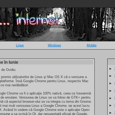
Linux
Windows
Mobile
e în Iunie
►
, de Ovidiu
►
promis utilizatorilor de Linux şi Mac OS X că o versiune a
te platforme. Însă Google Chrome pentru Linux, respectiv Mac
►
n ce mai nerăbdători.
►
ogle Chrome va fi o aplicaţie 100% nativă, ceea ce înseamnă
oft de emulare. Versiunea de Linux se va folosi de GTK+ pentru
►
amnă că aspectul browser-ului se va integra cu tema din Gnome.
►
cel mai mult versiunea Linux a Google Chrome, iar acest lucru
 X. Având în vedere că Google Chrome este o aplicaţie Open-
►
ersiune a sa scrisă în Qt, dar nesuportată oficial de Google.