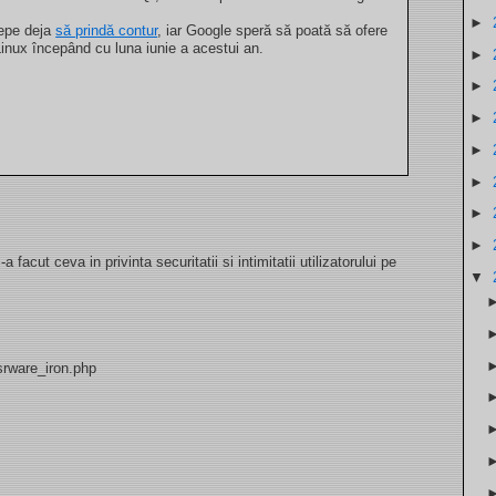
►
epe deja
să prindă contur
, iar Google speră să poată să ofere
Linux începând cu luna iunie a acestui an.
►
►
►
►
►
►
►
facut ceva in privinta securitatii si intimitatii utilizatorului pe
▼
srware_iron.php