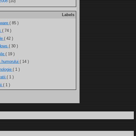
2008
(10)
Labels
tware
( 85 )
ux
( 74 )
ele
( 42 )
dows
( 30 )
ile
( 19 )
a humorului
( 14 )
nologie
( 1 )
atii
( 1 )
ii
( 1 )