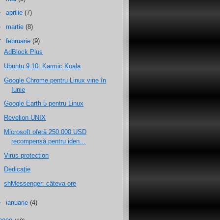
►
aprilie
(7)
►
martie
(8)
▼
februarie
(9)
AdBlock Plus
Ubuntu 9.10: Karmic Koala
Google Chrome pentru Linux vine în
Iunie
Google Earth 5 pentru Linux
Revelion UNIX
Microsoft oferă 250.000 USD
recompensă pentru iden...
Virus protection
Dedicaţie
shMessenger: câteva ore
►
ianuarie
(4)