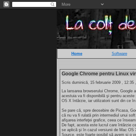
Home
Software
Google Chrome pentru Linux vin
Scris duminică, 15 februarie 2009 , 12:35 
La lansarea browserului Chrome, Google a 
acestuia va fi disponibilă şi pentru aces
OS X întârzie, iar utilizatorii sunt din ce î
Se pare că, spre deosebire de Picasa, Go
că nu va fi rulată prin intermediul unui s
afişarea interfeţei grafice, ceea ce înse
De fapt, acesta este lucrul care întârzie 
se aplică şi în cazul versiunii de Mac OS
Source, este foarte posibil să avem şi o v