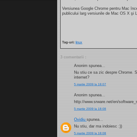
Versiunea Google Chrome pentru Mac înc
publicului larg versiunile de Mac OS X şi 
Tag-uri:
linux
3 comentarii :
Anonim spunea...
Nu stiu ce sa zic despre Chrome. S-a 
internet?
5 martie 2009 la 18:07
Anonim spunea...
http://www.srware.net/en/software_
5 martie 2009 la 18:08
Ovidiu
spunea...
Nu stiu, dar ma indoiesc :))
5 martie 2009 la 18:08