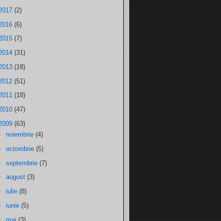
2017
(2)
2016
(6)
2015
(7)
2014
(31)
2013
(18)
2012
(51)
2011
(18)
2010
(47)
2009
(63)
►
noiembrie
(4)
►
octombrie
(5)
►
septembrie
(7)
►
august
(3)
►
iulie
(8)
►
iunie
(5)
►
mai
(3)