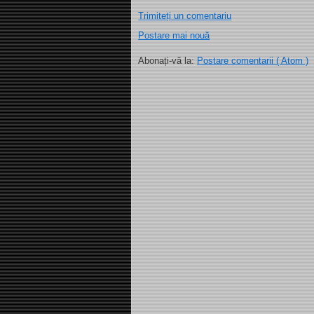
Trimiteți un comentariu
Postare mai nouă
Abonați-vă la:
Postare comentarii ( Atom )