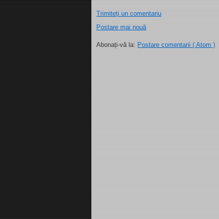
Trimiteți un comentariu
Postare mai nouă
Abonați-vă la:
Postare comentarii ( Atom )