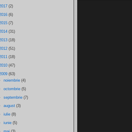
2017
(2)
2016
(6)
2015
(7)
2014
(31)
2013
(18)
2012
(51)
2011
(18)
2010
(47)
2009
(63)
►
noiembrie
(4)
►
octombrie
(5)
►
septembrie
(7)
►
august
(3)
►
iulie
(8)
►
iunie
(5)
►
mai
(3)