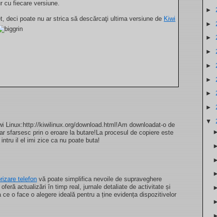
r cu fiecare versiune.
►
et, deci poate nu ar strica să descărcaţi ultima versiune de
Kiwi
►
►
►
►
►
►
►
▼
wi Linux:http://kiwilinux.org/download.html!Am downloadat-o de
dar sfarsesc prin o eroare la butare!La procesul de copiere este
 intru il el imi zice ca nu poate buta!
rizare telefon
vă poate simplifica nevoile de supraveghere
oferă actualizări în timp real, jurnale detaliate de activitate și
ce o face o alegere ideală pentru a ține evidența dispozitivelor