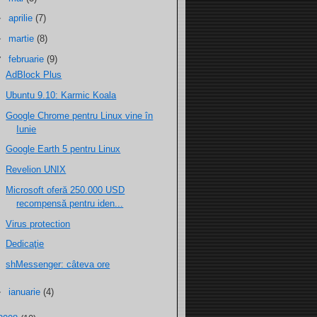
►
aprilie
(7)
►
martie
(8)
▼
februarie
(9)
AdBlock Plus
Ubuntu 9.10: Karmic Koala
Google Chrome pentru Linux vine în
Iunie
Google Earth 5 pentru Linux
Revelion UNIX
Microsoft oferă 250.000 USD
recompensă pentru iden...
Virus protection
Dedicaţie
shMessenger: câteva ore
►
ianuarie
(4)