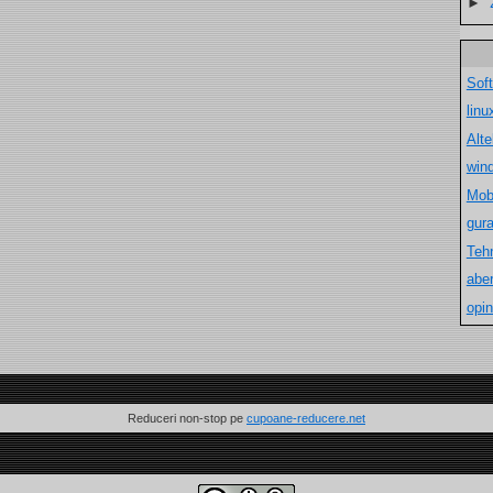
►
Sof
lin
Alt
win
Mob
gur
Teh
aber
opin
Reduceri non-stop pe
cupoane-reducere.net