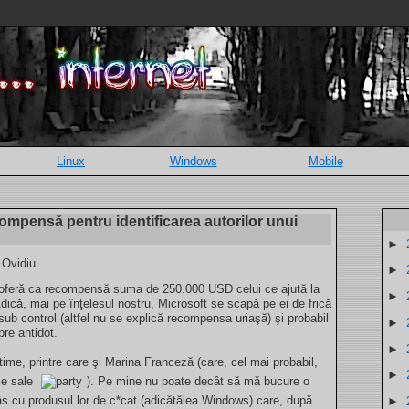
Linux
Windows
Mobile
ompensă pentru identificarea autorilor unui
►
e Ovidiu
►
oferă ca recompensă suma de 250.000 USD celui ce ajută la
►
 Adică, mai pe înţelesul nostru, Microsoft se scapă pe ei de frică
 sub control (altfel nu se explică recompensa uriaşă) şi probabil
►
pre antidot.
►
time, printre care şi Marina Franceză (care, cel mai probabil,
►
le sale
). Pe mine nu poate decât să mă bucure o
 râs cu produsul lor de c*cat (adicătălea Windows) care, după
►