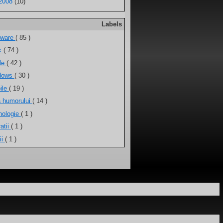
2008
(10)
Labels
tware
( 85 )
ux
( 74 )
ele
( 42 )
dows
( 30 )
ile
( 19 )
a humorului
( 14 )
nologie
( 1 )
atii
( 1 )
ii
( 1 )