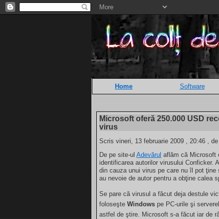
Home
Software
Microsoft oferă 250.000 USD rec
virus
Scris vineri, 13 februarie 2009 , 20:46 , d
De pe site-ul
Adevărul
aflăm că Microsoft 
identificarea autorilor virusului Conficker.
din cauza unui virus pe care nu îl pot ţine
au nevoie de autor pentru a obţine calea s
Se pare că virusul a făcut deja destule vic
foloseşte
Windows
pe PC-urile şi servere
astfel de ştire. Microsoft s-a făcut iar de