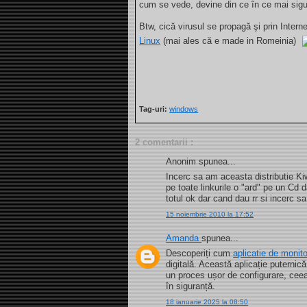
cum se vede, devine din ce în ce mai sigu
Btw, cică virusul se propagă şi prin Intern
Linux
(mai ales că e made in Romeinia)
Tag-uri:
windows
2 comentarii :
Anonim spunea...
Incerc sa am aceasta distributie Ki
pe toate linkurile o "ard" pe un Cd 
totul ok dar cand dau rr si incerc sa
15 noiembrie 2010 la 17:52
Amanda
spunea...
Descoperiți cum
aplicatie de monito
digitală. Această aplicație puternică 
un proces ușor de configurare, ceea 
în siguranță.
18 ianuarie 2025 la 08:50