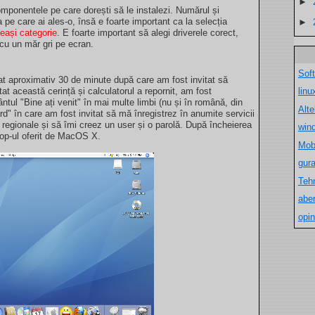
►
omponentele pe care dorești să le instalezi. Numărul și
a pe care ai ales-o, însă e foarte important ca la selecția
►
eeași categorie
. E foarte important să alegi driverele corect,
u cu un măr gri pe ecran.
Sof
at aproximativ 30 de minute după care am fost invitat să
lin
t această cerință și calculatorul a repornit, am fost
ntul "Bine ați venit" în mai multe limbi (nu și în română, din
Alt
ard" în care am fost invitat să mă înregistrez în anumite servicii
e regionale și să îmi creez un user și o parolă. După încheierea
win
top-ul oferit de MacOS X.
Mob
gur
Teh
aber
opin