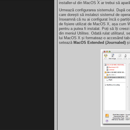
installer-ul din MacOS X ar trebui să apară
Urmează configurarea sistemului. După ce ți
care dorești să instalezi sistemul de opera
înseamnă că nu ai configurat încă o partiț
de fișiere utilizat de MacOS X, așa cum W
pentru a putea fi instalat. Poți să îți cree
din meniul Utilites. Odată rulat utilitarul, 
lui MacOS X și formateaz-o accesând tab
setează
MacOS Extended (Journaled)
și