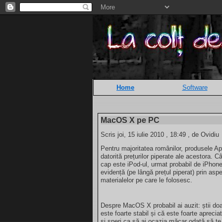
Home
Software
MacOS X pe PC
Scris joi, 15 iulie 2010 , 18:49 , de Ovidiu
Pentru majoritatea românilor, produsele App
datorită prețurilor piperate ale acestora. C
cap este iPod-ul, urmat probabil de iPhone
evidență (pe lângă prețul piperat) prin aspe
materialelor pe care le folosesc.
Despre MacOS X probabil ai auzit: știi doa
este foarte stabil și că este foarte aprecia
și speri ca să ai ocazia măcar odată să te 