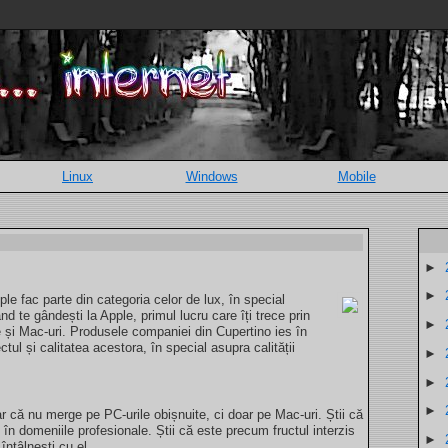
Linux
Windows
Mobile
►
►
le fac parte din categoria celor de lux, în special
ând te gândești la Apple, primul lucru care îți trece prin
►
 și Mac-uri. Produsele companiei din Cupertino ies în
ctul și calitatea acestora, în special asupra calității
►
►
►
r că nu merge pe PC-urile obișnuite, ci doar pe Mac-uri. Știi că
t în domeniile profesionale. Știi că este precum fructul interzis
►
întâlnești cu el.