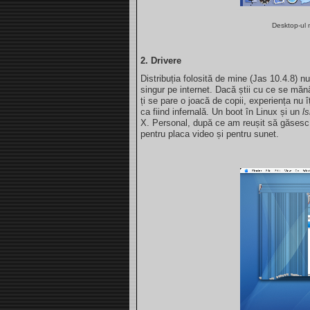
Desktop-ul m
2. Drivere
Distribuția folosită de mine (Jas 10.4.8) n
singur pe internet. Dacă știi cu ce se mă
ți se pare o joacă de copii, experiența nu 
ca fiind infernală. Un boot în Linux și un
l
X. Personal, după ce am reușit să găsesc 
pentru placa video și pentru sunet.