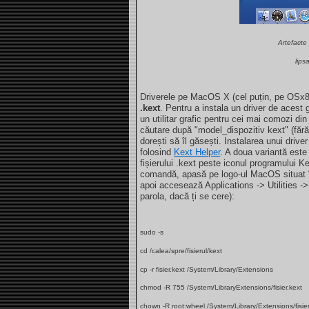
Artefacte
lips
Driverele pe MacOS X (cel puțin, pe OSx86
.kext
. Pentru a instala un driver de acest 
un utilitar grafic pentru cei mai comozi din
căutare după "model_dispozitiv kext" (fără 
dorești să îl găsești. Instalarea unui dri
folosind
Kext Helper
. A doua variantă este
fișierului .kext peste iconul programului Ke
comandă, apasă pe logo-ul MacOS situat în
apoi accesează Applications -> Utilities -
parola, dacă ți se cere):
sudo -s
cd /calea/spre/fisierul/kext
cp -r fisier.kext
/System/Library/Extensions
chmod -R 755 /System/LibraryExtensions/fisier.kext
chown -R root:wheel /System/Library/Extensions/fisier