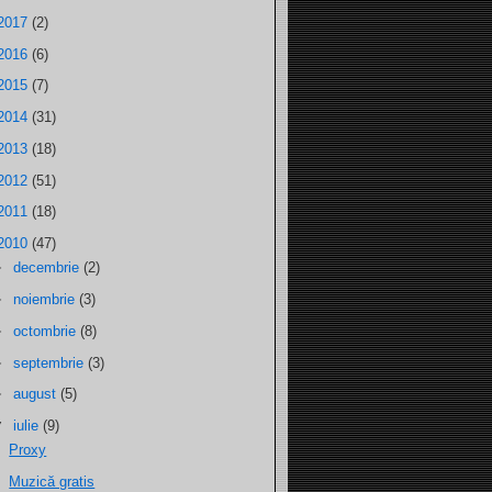
2017
(2)
2016
(6)
2015
(7)
2014
(31)
2013
(18)
2012
(51)
2011
(18)
2010
(47)
►
decembrie
(2)
►
noiembrie
(3)
►
octombrie
(8)
►
septembrie
(3)
►
august
(5)
▼
iulie
(9)
Proxy
Muzică gratis