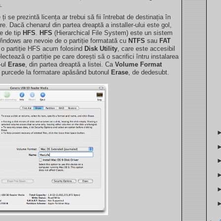
.
 se prezintă licența ar trebui să fii întrebat de destinația în
re. Dacă chenarul din partea dreaptă a installer-ului este gol,
ie de tip
HFS
.
HFS
(Hierarchical File System) este un sistem
indows are nevoie de o partiție formatată cu
NTFS
sau
FAT
zi o partiție HFS acum folosind
Disk Utility
, care este accesibil
selectează o partiție pe care dorești să o sacrifici întru instalarea
-ul
Erase
, din partea dreaptă a listei. Ca
Volume Format
 purcede la formatare apăsând butonul
Erase
, de dedesubt.