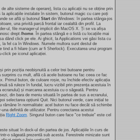
e alte sisteme de operare), lista cu aplicații nu se obține prin
la aplicațiile instalate în sistem, butonul magic cu care poți
unde se află și butonul
Start
din Windows: în partea stânga-jos
oare, una privită parcă frontal iar cealaltă din profil. La
der-ul, file manager-ul implicit din MacOS X. Ți se va afișa
cunosc drept
/home
. În partea stângă e o listă cu locațiile mai
 dând click pe ele. Ai ghicit, la Applications vei găsi lista cu
ă, la fel ca în Windows. Numele multora sunt destul de
ce tind a fi hilare (cum ar fi Sherlock). Executarea unui program
click pe iconul aplicației.
in poziția neobișnuită a celor trei butoane pentru
 surprins cu mult, află că acele butoane nu fac ceea ce fac
 Primul buton, de culoare roșie, nu închide efectiv aplicația
inuă să ruleze în fundal, lucru vizibil prin prezența acestuia în
a ecranului) și marcarea acestuia cu o săgeată. Pentru
sezi, din bara de meniu situată în partea de sus a ecranului,
oi selectarea opțiunii Quit. Nici butonul verde, care inițial te
u rămâne în normalitate: acel buton nu face decât să schimbe
-una definită de utilizator. Pentru corectarea acestui
ația
Right Zoom
. Singurul buton care face "ce trebuie" este cel
ste situat în dock-ul din partea de jos. Aplicațiile în curs de
 printr-o săgeată prezentă sub acesta. Ferestrele minizate sunt
fișat printr-o linie verticală.