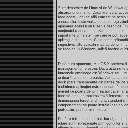
Spre deosebire de Linux și de Windows (și d
afișarea unui meniu. Dacă vrei să ai acces 
face acest lucru se află cam tot pe acolo 
a ecranului. Este vorba de acele fețe zâmbit
apăsarea acelui icon ți se va deschide Fin
conținutul a ceea ce utilizatorii de Linux 
importante din sistem pe care le poți accesa
aplicațiile din sistem. Claie peste grămad
sugestive, alte aplicații însă au denumiri 
se face ca în Windows, adică facând dublu-
După cum spuneam, MacOS X șochează și pr
managementul ferestrei. Dacă asta nu te-a
butoanele omoloage din Windows sau Linux.
ci doar îi ascunde fereastra. Aplicația cont
dock (bara transparentă din partea de jos 
închiderea aplicației este necesar să acce
meniul ce poartă denumirea aplicației iar ap
face să crezi că maximizează fereastra, n
dimensiunea ferestrei din una standard într
comportament se poate instala însă aplic
portocaliu, pentru minimizare.
Dacă te întrebi unde e task-bar-ul, acesta e
rulare sunt reprezentate prin iconul lor și
afișate in partea dreaptă, după separatorul a