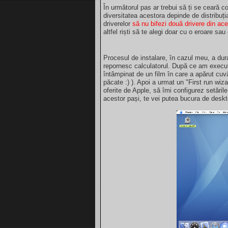
În următorul pas ar trebui să ți se ceară c
diversitatea acestora depinde de distribuți
driverelor
să nu bifezi două drivere din ac
altfel riști să te alegi doar cu o eroare sa
Procesul de instalare, în cazul meu, a dur
repornesc calculatorul. După ce am executa
întâmpinat de un film în care a apărut cuvâ
păcate :) ). Apoi a urmat un "First run wiz
oferite de Apple, să îmi configurez setăril
acestor pași, te vei putea bucura de desk