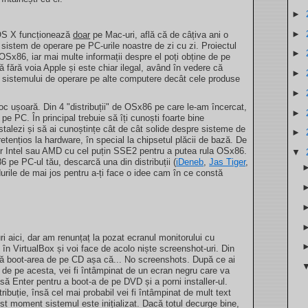
►
►
OS X funcționează
doar
pe Mac-uri, află că de câțiva ani o
istem de operare pe PC-urile noastre de zi cu zi. Proiectul
►
Sx86, iar mai multe informații despre el poți obține de pe
ă fără voia Apple și este chiar ilegal, având în vedere că
►
a sistemului de operare pe alte computere decât cele produse
►
c ușoară. Din 4 "distribuții" de OSx86 pe care le-am încercat,
►
e PC. În principal trebuie să îți cunoști foarte bine
instalezi și să ai cunoștințe cât de cât solide despre sisteme de
►
tențios la hardware, în special la chipsetul plăcii de bază. De
 Intel sau AMD cu cel puțin SSE2 pentru a putea rula OSx86.
▼
 pe PC-ul tău, descarcă una din distribuții (
iDeneb
,
Jas Tiger
,
durile de mai jos pentru a-ți face o idee cam în ce constă
ri aici, dar am renunțaț la pozat ecranul monitorului cu
ul în VirtualBox și voi face de acolo niște screenshot-uri. Din
pă boot-area de pe CD așa că... No screenshots. După ce ai
 de pe acesta, vei fi întâmpinat de un ecran negru care va
 Enter pentru a boot-a de pe DVD și a porni installer-ul.
tribuție, însă cel mai probabil vei fi întâmpinat de mult text
st moment sistemul este inițializat. Dacă totul decurge bine,