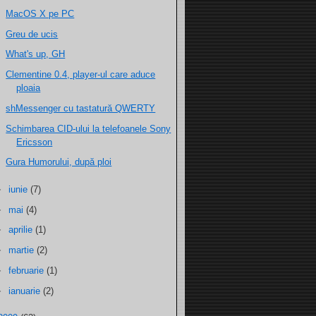
MacOS X pe PC
Greu de ucis
What's up, GH
Clementine 0.4, player-ul care aduce
ploaia
shMessenger cu tastatură QWERTY
Schimbarea CID-ului la telefoanele Sony
Ericsson
Gura Humorului, după ploi
►
iunie
(7)
►
mai
(4)
►
aprilie
(1)
►
martie
(2)
►
februarie
(1)
►
ianuarie
(2)