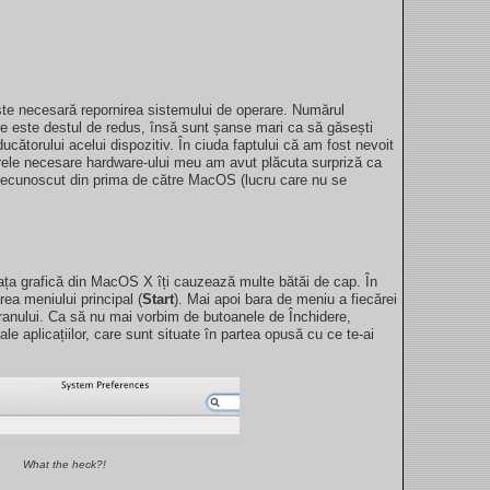
este necesară repornirea sistemului de operare. Numărul
re este destul de redus, însă sunt șanse mari ca să găsești
ucătorului acelui dispozitiv. În ciuda faptului că am fost nevoit
erele necesare hardware-ului meu am avut plăcuta surpriză ca
e recunoscut din prima de către MacOS (lucru care nu se
fața grafică din MacOS X îți cauzează multe bătăi de cap. În
ea meniului principal (
Start
). Mai apoi bara de meniu a fiecărei
ecranului. Ca să nu mai vorbim de butoanele de Închidere,
le aplicațiilor, care sunt situate în partea opusă cu ce te-ai
What the heck?!