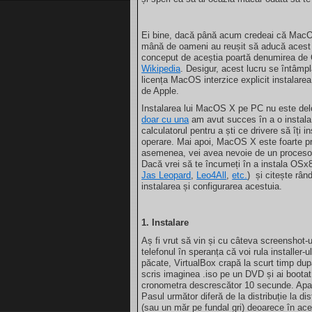
Ei bine, dacă până acum credeai că Mac
mână de oameni au reușit să aducă acest s
conceput de aceștia poartă denumirea de O
Wikipedia
. Desigur, acest lucru se întâmpl
licența MacOS interzice explicit instalare
de Apple.
Instalarea lui MacOS X pe PC nu este delo
doar cu una
am avut succes în a o instala p
calculatorul pentru a ști ce drivere să îți 
operare. Mai apoi, MacOS X este foarte pre
asemenea, vei avea nevoie de un procesor
Dacă vrei să te încumeți în a instala OSx86
Jas Leopard
,
Leo4All
,
etc.
) și citește rân
instalarea și configurarea acestuia.
1. Instalare
Aș fi vrut să vin și cu câteva screenshot-u
telefonul în speranța că voi rula installer-
păcate, VirtualBox crapă la scurt timp du
scris imaginea .iso pe un DVD și ai bootat
cronometra descrescător 10 secunde. Apasă
Pasul următor diferă de la distribuție la dis
(sau un măr pe fundal gri) deoarece în ace