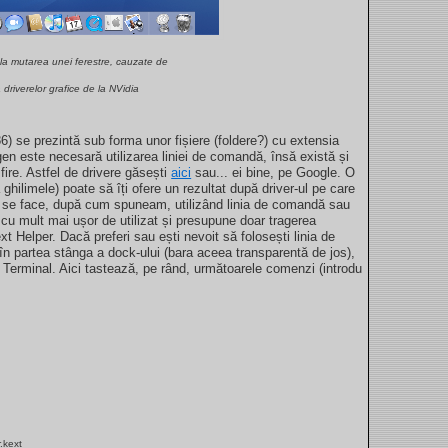
 la mutarea unei ferestre, cauzate de
a driverelor grafice de la NVidia
) se prezintă sub forma unor fișiere (foldere?) cu extensia
gen este necesară utilizarea liniei de comandă, însă există și
 fire. Astfel de drivere găsești
aici
sau... ei bine, pe Google. O
ghilimele) poate să îți ofere un rezultat după driver-ul pe care
ver se face, după cum spuneam, utilizând linia de comandă sau
 cu mult mai ușor de utilizat și presupune doar tragerea
xt Helper. Dacă preferi sau ești nevoit să folosești linia de
 partea stânga a dock-ului (bara aceea transparentă de jos),
> Terminal. Aici tastează, pe rând, următoarele comenzi (introdu
.kext