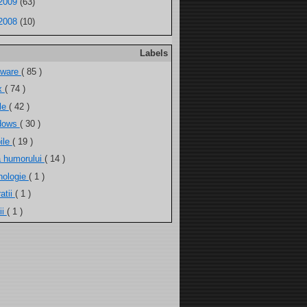
2009
(63)
2008
(10)
Labels
tware
( 85 )
ux
( 74 )
ele
( 42 )
dows
( 30 )
ile
( 19 )
a humorului
( 14 )
nologie
( 1 )
atii
( 1 )
ii
( 1 )