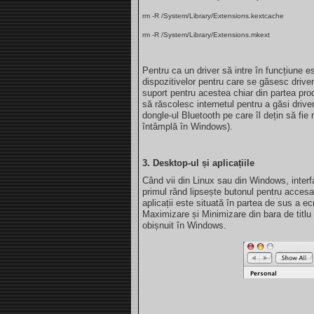
rm -R /System/Library/Extensions.kextcache
rm -R /System/Library/Extensions.mkext
Pentru ca un driver să intre în funcțiune 
dispozitivelor pentru care se găsesc drive
suport pentru acestea chiar din partea prod
să răscolesc internetul pentru a găsi driv
dongle-ul Bluetooth pe care îl dețin să fi
întâmplă în Windows).
3. Desktop-ul și aplicațiile
Când vii din Linux sau din Windows, inter
primul rând lipsește butonul pentru accesar
aplicații este situată în partea de sus a 
Maximizare și Minimizare din bara de titlu a
obișnuit în Windows.