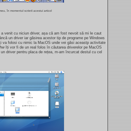
eu, în momentul scrierii acestui articol
u a venit cu niciun driver, așa că am fost nevoit să mi le caut
nâncă un driver iar găsirea acestor tip de programe pe Windows
îți va folosi cu nimic la MacOS unde vei găsi aceastp activitate
shw
îți vor fi de un real folos în căutarea driverelor pe MacOS
un driver pentru placa de rețea, m-am încurcat destul cu cel