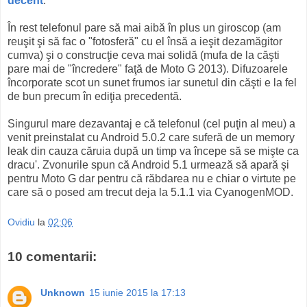
decent
.
În rest telefonul pare să mai aibă în plus un giroscop (am
reuşit şi să fac o "fotosferă" cu el însă a ieşit dezamăgitor
cumva) şi o construcţie ceva mai solidă (mufa de la căşti
pare mai de "încredere" faţă de Moto G 2013). Difuzoarele
încorporate scot un sunet frumos iar sunetul din căşti e la fel
de bun precum în ediţia precedentă.
Singurul mare dezavantaj e că telefonul (cel puţin al meu) a
venit preinstalat cu Android 5.0.2 care suferă de un memory
leak din cauza căruia după un timp va începe să se mişte ca
dracu'. Zvonurile spun că Android 5.1 urmează să apară şi
pentru Moto G dar pentru că răbdarea nu e chiar o virtute pe
care să o posed am trecut deja la 5.1.1 via CyanogenMOD.
Ovidiu
la
02:06
10 comentarii:
Unknown
15 iunie 2015 la 17:13