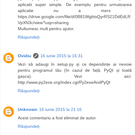
aplicatii super simple. De exemplu pentru urmatoarea
aplicatie nu a mers :
https://drive.google.com/file/d/0B81WgbtsQyrRS21DdEdLR
VpXN3c/view?usp=sharing
Multumesc mult pentru ajutor.
Răspundeți
Ovidiu
16 iunie 2015 la 16:31
Vezi să adaugi în setup.py și ce dependințe ai nevoie
pentru programul tău (în cazul de față, PyQt și toată
gașca). Vezi aici:
http://www.py2exe.org/index.cgi/Py2exeAndPyQt
Răspundeți
Unknown
16 iunie 2015 la 21:16
Acest comentariu a fost eliminat de autor.
Răspundeți