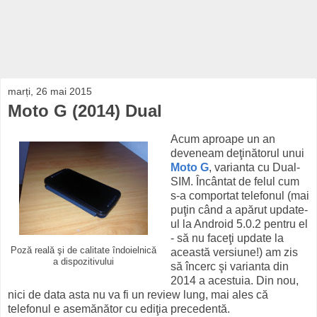
marți, 26 mai 2015
Moto G (2014) Dual
Acum aproape un an
deveneam deţinătorul unui
Moto G
, varianta cu Dual-
SIM. Încântat de felul cum
s-a comportat telefonul (mai
puţin când a apărut update-
ul la Android 5.0.2 pentru el
- să nu faceţi update la
Poză reală şi de calitate îndoielnică
această versiune!) am zis
a dispozitivului
să încerc şi varianta din
2014 a acestuia. Din nou,
nici de data asta nu va fi un review lung, mai ales că
telefonul e asemănător cu ediţia precedentă.