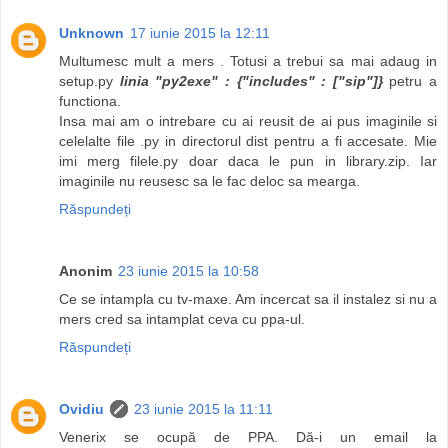
Unknown
17 iunie 2015 la 12:11
Multumesc mult a mers . Totusi a trebui sa mai adaug in
setup.py
linia "py2exe" : {"includes" : ["sip"]}
petru a
functiona.
Insa mai am o intrebare cu ai reusit de ai pus imaginile si
celelalte file .py in directorul dist pentru a fi accesate. Mie
imi merg filele.py doar daca le pun in library.zip. Iar
imaginile nu reusesc sa le fac deloc sa mearga.
Răspundeți
Anonim
23 iunie 2015 la 10:58
Ce se intampla cu tv-maxe. Am incercat sa il instalez si nu a
mers cred sa intamplat ceva cu ppa-ul.
Răspundeți
Ovidiu
23 iunie 2015 la 11:11
Venerix se ocupă de PPA. Dă-i un email la