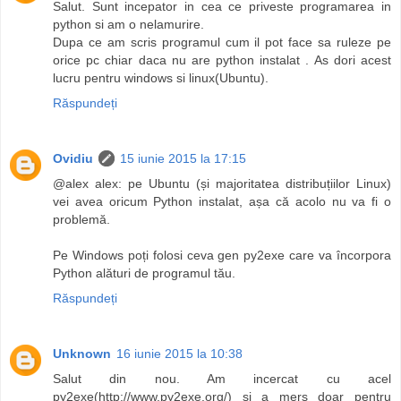
Salut. Sunt incepator in cea ce priveste programarea in
python si am o nelamurire.
Dupa ce am scris programul cum il pot face sa ruleze pe
orice pc chiar daca nu are python instalat . As dori acest
lucru pentru windows si linux(Ubuntu).
Răspundeți
Ovidiu
15 iunie 2015 la 17:15
@alex alex: pe Ubuntu (și majoritatea distribuțiilor Linux)
vei avea oricum Python instalat, așa că acolo nu va fi o
problemă.
Pe Windows poți folosi ceva gen py2exe care va încorpora
Python alături de programul tău.
Răspundeți
Unknown
16 iunie 2015 la 10:38
Salut din nou. Am incercat cu acel
py2exe(http://www.py2exe.org/) si a mers doar pentru