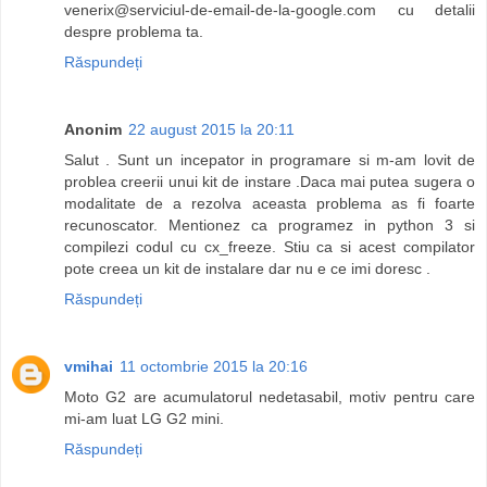
venerix@serviciul-de-email-de-la-google.com
cu detalii
despre problema ta.
Răspundeți
Anonim
22 august 2015 la 20:11
Salut . Sunt un incepator in programare si m-am lovit de
problea creerii unui kit de instare .Daca mai putea sugera o
modalitate de a rezolva aceasta problema as fi foarte
recunoscator. Mentionez ca programez in python 3 si
compilezi codul cu cx_freeze. Stiu ca si acest compilator
pote creea un kit de instalare dar nu e ce imi doresc .
Răspundeți
vmihai
11 octombrie 2015 la 20:16
Moto G2 are acumulatorul nedetasabil, motiv pentru care
mi-am luat LG G2 mini.
Răspundeți