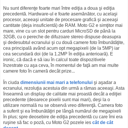
Nu sunt diferenţe foarte mari între ediţia a doua şi ediţia
precedentă. Hardware-ul e foarte asemănător, cu acelaşi
procesor, aceeaşi unitate de procesare grafică şi aceeaşi
cantitate (deja insuficientă) de RAM. Moto G2 e simţitor mai
mare, vine cu un slot pentru carduri MicroSD de până la
32GB, cu o pereche de difuzoare stereo dispuse deasupra
şi dedesubtul ecranului şi cu două camere foto îmbunătăţite,
cea principală având acum opt megapixeli (de la 5MP) iar
cea secundară doi (de la 1.2MP în ediţia anterioară). E
ironic, că dacă e să iau în calcul toate dispozitivele
înzestrate cu aşa ceva, în momentul de faţă am mai multe
camere foto în cameră decât prize...
În ciuda
dimensiunii mai mari a telefonului
şi aşadar a
ecranului, rezoluţia acestuia din urmă a rămas aceeaşi. Asta
înseamnă un display de calitate mai proastă decât a ediţiei
precedente (deoarece pixelii sunt mai mari), deşi la o
utilizare normală nu se observă vreo diferenţă. Camera foto
a suferit şi ea îmbunătăţiri pe lângă numărul de megapixeli
în plus; spre deosebire de ediţia precedentă cu care îmi era
ruşine să fac o poză, cu Moto G2 pozele ies
cât de cât