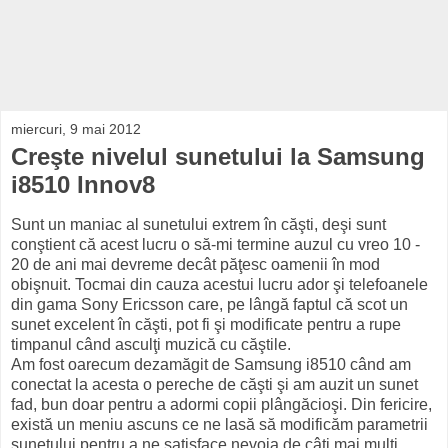
miercuri, 9 mai 2012
Creşte nivelul sunetului la Samsung
i8510 Innov8
Sunt un maniac al sunetului extrem în căşti, deşi sunt
conştient că acest lucru o să-mi termine auzul cu vreo 10 -
20 de ani mai devreme decât păţesc oamenii în mod
obişnuit. Tocmai din cauza acestui lucru ador şi telefoanele
din gama Sony Ericsson care, pe lângă faptul că scot un
sunet excelent în căşti, pot fi şi modificate pentru a rupe
timpanul când asculţi muzică cu căştile.
Am fost oarecum dezamăgit de Samsung i8510 când am
conectat la acesta o pereche de căşti şi am auzit un sunet
fad, bun doar pentru a adormi copii plângăcioşi. Din fericire,
există un meniu ascuns ce ne lasă să modificăm parametrii
sunetului pentru a ne satisface nevoia de câţi mai mulţi