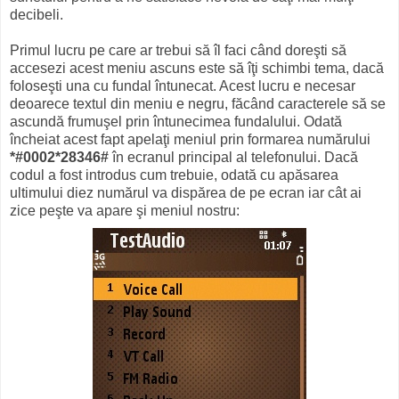
decibeli.
Primul lucru pe care ar trebui să îl faci când doreşti să
accesezi acest meniu ascuns este să îţi schimbi tema, dacă
foloseşti una cu fundal întunecat. Acest lucru e necesar
deoarece textul din meniu e negru, făcând caracterele să se
ascundă frumuşel prin întunecimea fundalului. Odată
încheiat acest fapt apelaţi meniul prin formarea numărului
*#0002*28346#
în ecranul principal al telefonului. Dacă
codul a fost introdus cum trebuie, odată cu apăsarea
ultimului diez numărul va dispărea de pe ecran iar cât ai
zice peşte va apare şi meniul nostru: