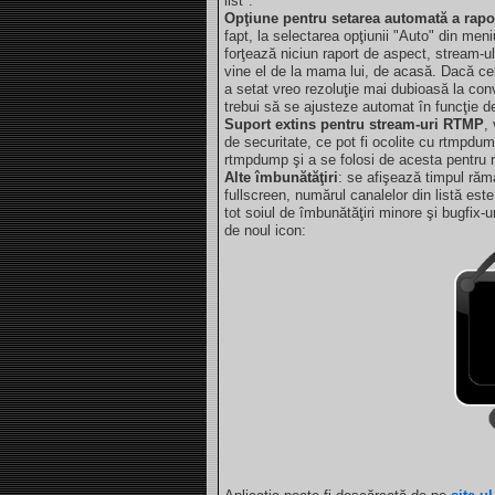
list".
Opţiune pentru setarea automată a rapor
fapt, la selectarea opţiunii "Auto" din men
forţează niciun raport de aspect, stream-ul
vine el de la mama lui, de acasă. Dacă ce
a setat vreo rezoluţie mai dubioasă la con
trebui să se ajusteze automat în funcţie de
Suport extins pentru stream-uri RTMP
,
de securitate, ce pot fi ocolite cu rtmpd
rtmpdump şi a se folosi de acesta pentru r
Alte îmbunătăţiri
: se afişează timpul răm
fullscreen, numărul canalelor din listă este
tot soiul de îmbunătăţiri minore şi bugfix-
de noul icon: