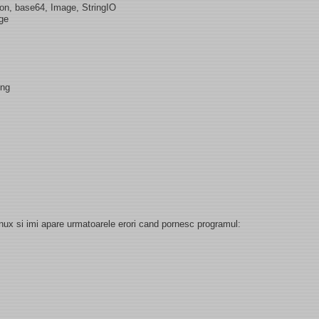
json, base64, Image, StringIO
ge
ing
nux si imi apare urmatoarele erori cand pornesc programul: