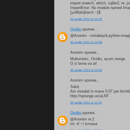
import irwatch, which, sqlite3, re, 
ImportError: No module named Ima
[yo9fah@arch ~]$
30 aprilie 2012 la 10:25
Ovidiu
spunea...
@Anonim - instalează python-imag
30 aprilie 2012 la 10:38
Anonim spunea...
Multumesc, Ovidiu, acum merge.
O zi buna sa ai!
30 aprilie 2012 la 10:52
Anonim spunea...
Salut,
Am instalat tv-maxe 0.07 per Archli
http://sprunge.us/aLNT
30 aprilie 2012 la 11:23
Ovidiu
spunea...
@Anonim nr.2:
rm -rf ~/.tvmaxe