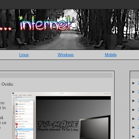
Linux
Windows
Mobile
►
e Ovidiu
►
►
cru
t în
►
nă
►
i ce
►
e
►