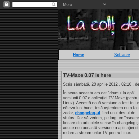
Home
Software
TV-Maxe 0.07 is here
Scris sâmbătă, 28 aprilie 2012 , 02:10 , d
În seara aceasta am dat "drumul la apă"
versiunii 0.07 a aplicaţiei TV-Maxe (pentru
Linux). Această nouă versiune a fost în lu
câteva luni bune, însă aşteptarea nu a fos
zadar,
changelog-ul
fiind unul destul de
stufos. Dar să vedem, pe larg, ce înseam
fiecare din articolele scrise în changelog ş
aduce nou această versiune a aplicaţiei d
redare a stream-urilor TV pentru Linux: