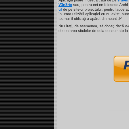
Aplicaţia poate fi descărcată de pe
site-u
V3n3rix
sau, pentru cei ce folosesc ArchL
ul
de pe site-ul proiectului, pentru laude a
în urma utilzării aplicaţiei eu nu exist, su
tocmai îl utilizaţi a apărut din neant :P
Nu uitaţi, de asemenea, să donaţi dacă v-a 
decontarea sticlelor de cola consumate l