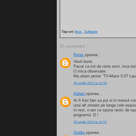
Tag-uri:
linux
,
Software
21 comentarii :
Ronis
spunea...
Vesti bune.
Pacat ca imi da niste erori, insa i
O mica observatie.
Ma uitam peste "TV-Maxe 0.07 Launc
28 aprilie 2012 la 12:59
Adrian
spunea...
Ar fi fost fain sa pui si in meniul c
unui alt stream pe langa cele expus
In rest, n-am ce spune nimic de rau
programul :D !
28 aprilie 2012 la 16:52
Ovidiu
spunea...