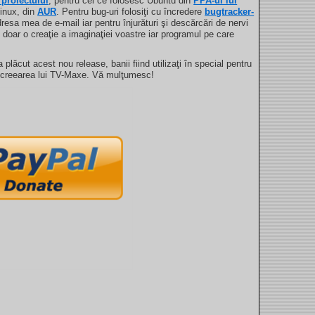
l proiectului
, pentru cei ce folosesc Ubuntu din
PPA-ul lui
inux, din
AUR
. Pentru bug-uri folosiţi cu încredere
bugtracker-
dresa mea de e-mail iar pentru înjurături şi descărcări de nervi
nt doar o creaţie a imaginaţiei voastre iar programul pe care
plăcut acest nou release, banii fiind utilizaţi în special pentru
a creearea lui TV-Maxe. Vă mulţumesc!