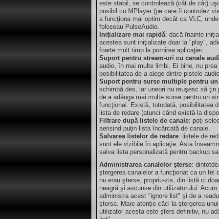
este stabil, se controlează (cât de cât) uş
posibil cu MPlayer (pe care îl controlez v
a funcţiona mai optim decât ca VLC, unde 
foloseau PulseAudio.
Iniţializare mai rapidă
: dacă înainte iniţ
acestea sunt iniţializate doar la "play", a
foarte mult timp la pornirea aplicaţiei.
Suport pentru stream-uri cu canale aud
audio, în mai multe limbi. Ei bine, nu pre
posibilitatea de a alege dintre pistele audi
Suport pentru surse multiple pentru un
schimbă des, iar uneori nu reuşesc să ţin 
de a adăuga mai multe surse pentru un sin
funcţional. Există, totodată, posibilitatea
lista de redare (atunci când există la disp
Filtrare după listele de canale
: poţi sele
aerisind puţin lista încărcată de canale.
Salvarea listelor de redare
: listele de r
sunt ele vizibile în aplicaţie. Asta însea
salva lista personalizată pentru backup sau
Administrarea canalelor şterse
: dintotd
ştergerea canalelor a funcţionat ca un fel d
nu erau şterse, propriu-zis, din listă ci doar
neagră şi ascunse din utilizatorului. Acum 
administra acest "ignore list" şi de a readu
şterse. Mare atenţie căci la ştergerea unu
utilizator acesta este şters definitiv, nu a