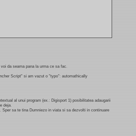
mi voi da seama pana la urma ce sa fac.
her Script" si am vazut o "typo": automathically
ontextual al unui program (ex.: Digisport 1) posibilitatea adaugarii
e deja.
. Sper sa te tina Dumniezo in viata si sa dezvolti in continuare