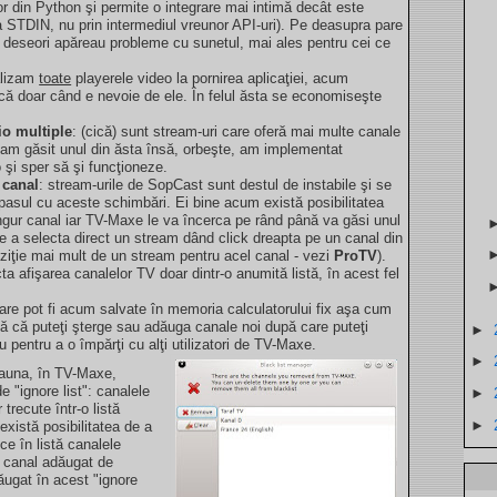
or din Python şi permite o integrare mai intimă decât este
ia STDIN, nu prin intermediul vreunor API-uri). Pe deasupra pare
deseori apăreau probleme cu sunetul, mai ales pentru cei ce
ializam
toate
playerele video la pornirea aplicaţiei, acum
dică doar când e nevoie de ele. În felul ăsta se economiseşte
io multiple
: (cică) sunt stream-uri care oferă mai multe canale
a am găsit unul din ăsta însă, orbeşte, am implementat
o şi sper să şi funcţioneze.
 canal
: stream-urile de SopCast sunt destul de instabile şi se
pasul cu aceste schimbări. Ei bine acum există posibilitatea
gur canal iar TV-Maxe le va încerca pe rând până va găsi unul
 de a selecta direct un stream dând click dreapta pe un canal din
oziţie mai mult de un stream pentru acel canal - vezi
ProTV
).
cta afişarea canalelor TV doar dintr-o anumită listă, în acest fel
edare pot fi acum salvate în memoria calculatorului fix aşa cum
mnă că puteţi şterge sau adăuga canale noi după care puteţi
►
 pentru a o împărţi cu alţi utilizatori de TV-Maxe.
►
eauna, în TV-Maxe,
e "ignore list": canalele
►
 trecute într-o listă
►
există posibilitatea de a
ce în listă canalele
i canal adăugat de
dăugat în acest "ignore