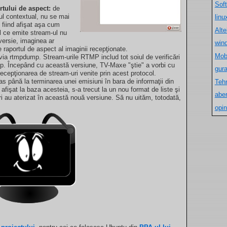
Sof
tului de aspect:
de
iul contextual, nu se mai
lin
 fiind afişat aşa cum
Alt
l ce emite stream-ul nu
versie, imaginea ar
win
 raportul de aspect al imaginii recepţionate.
Mob
 via rtmpdump. Stream-urile RTMP includ tot soiul de verificări
ump. Începând cu această versiune, TV-Maxe "ştie" a vorbi cu
gur
ecepţionarea de stream-uri venite prin acest protocol.
as până la terminarea unei emisiuni în bara de informaţii din
Teh
 afişat la baza acesteia, s-a trecut la un nou format de liste şi
aber
uri au aterizat în această nouă versiune. Să nu uităm, totodată,
opin