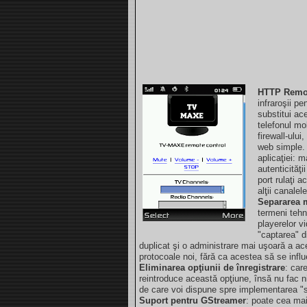
HTTP Remot
infraroşii p
substitui ac
telefonul mo
firewall-ulu
web simple. 
aplicaţiei: 
autenticităţi
port rulaţi 
alţii canalele
Separarea m
termeni tehn
playerelor v
"captarea" d
duplicat şi o administrare mai uşoară a ac
protocoale noi, fără ca acestea să se infl
Eliminarea opţiunii de înregistrare
: car
reintroduce această opţiune, însă nu fac 
de care voi dispune spre implementarea "s
Suport pentru GStreamer
: poate cea ma