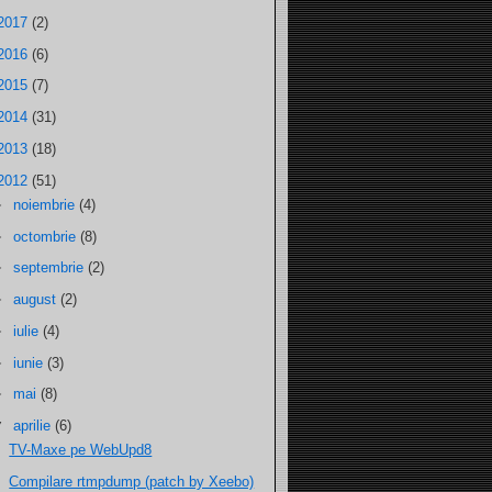
2017
(2)
2016
(6)
2015
(7)
2014
(31)
2013
(18)
2012
(51)
►
noiembrie
(4)
►
octombrie
(8)
►
septembrie
(2)
►
august
(2)
►
iulie
(4)
►
iunie
(3)
►
mai
(8)
▼
aprilie
(6)
TV-Maxe pe WebUpd8
Compilare rtmpdump (patch by Xeebo)