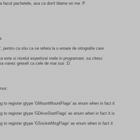
 a facut pachetele, asa ca don't blame on me :P
a.
 pentru ca stiu ca se refera la o eroare de ortografie care
sta este si nivelul expertizei mele in programare: sa citesc
 sa vanez greseli ca cele de mai sus :D.
inux:
 to register gtype 'GMountMountFlags' as enum when in fact it
to register gtype 'GDriveStartFlags' as enum when in fact it is
 to register gtype 'GSocketMsgFlags' as enum when in fact it