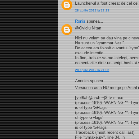
Launcher-ul a fost creeat de cel ce
28 aprilie 2012 la 17:23
Ronis
spunea...
@Ovidiu Nitan
Nici nu voiam sa dau vina pe cinev
Nu sunt un "grammar Nazi".
De aceea am folosit cuvantul "typo",
exclude intentia.
In fine, trebuie sa ma intelegi, ace
comentariile dintr-un script bash si
28 aprilie 2012 la 21:06
Anonim spunea...
Versiunea asta NU merge pe ArchL
[yo9fah@arch ~]$ tv-maxe
(process:1810): WARNING **: Trying
is of type 'GFlags'
(process:1810): WARNING **: Trying 
of type 'GFlags'
(process:1810): WARNING **: Trying
is of type 'GFlags'
Traceback (most recent call last):
File "tvmaxe.py", line 34, in