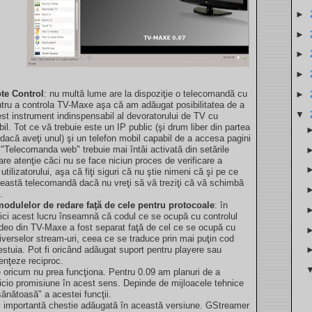
►
►
►
►
e Control
: nu multă lume are la dispoziţie o telecomandă cu
►
entru a controla TV-Maxe aşa că am adăugat posibilitatea de a
▼
est instrument indinspensabil al devoratorului de TV cu
bil. Tot ce vă trebuie este un IP public (şi drum liber din partea
i, dacă aveţi unul) şi un telefon mobil capabil de a accesa pagini
"Telecomanda web" trebuie mai întâi activată din setările
mare atenţie căci nu se face niciun proces de verificare a
i utilizatorului, aşa că fiţi siguri că nu ştie nimeni că şi pe ce
această telecomandă dacă nu vreţi să vă treziţi că vă schimbă
.
odulelor de redare faţă de cele pentru protocoale
: în
ici acest lucru înseamnă că codul ce se ocupă cu controlul
ideo din TV-Maxe a fost separat faţă de cel ce se ocupă cu
iverselor stream-uri, ceea ce se traduce prin mai puţin cod
estuia. Pot fi oricând adăugat suport pentru playere sau
uenţeze reciproc.
e oricum nu prea funcţiona. Pentru 0.09 am planuri de a
nicio promisiune în acest sens. Depinde de mijloacele tehnice
ănătoasă" a acestei funcţii.
i importantă chestie adăugată în această versiune. GStreamer