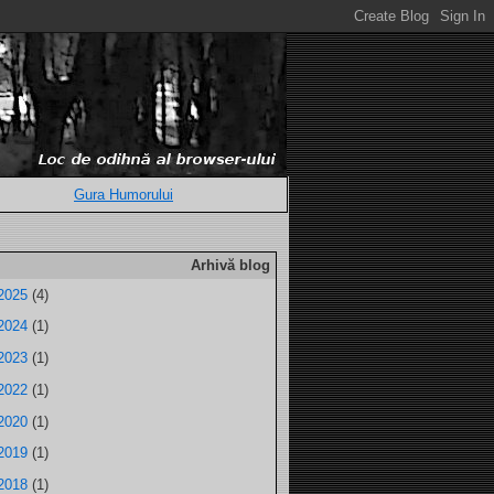
Gura Humorului
Arhivă blog
2025
(4)
2024
(1)
2023
(1)
2022
(1)
2020
(1)
2019
(1)
2018
(1)