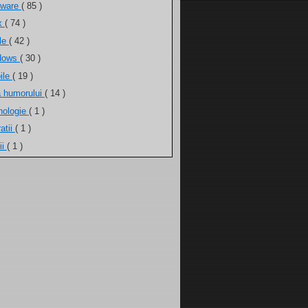
tware
( 85 )
ux
( 74 )
ele
( 42 )
dows
( 30 )
ile
( 19 )
a humorului
( 14 )
nologie
( 1 )
atii
( 1 )
ii
( 1 )