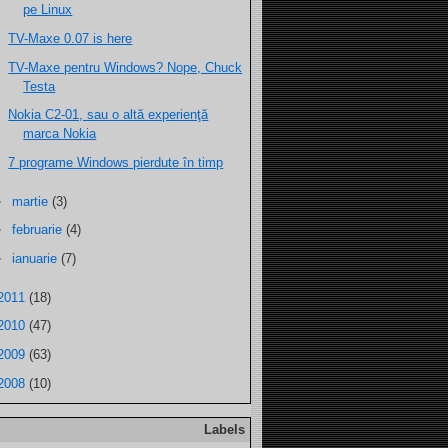
pe Linux
TV-Maxe 0.07 is here
TV-Maxe pentru Windows? Nope, Chuck
Testa
Nokia C2-01, sau o altă experienţă
marca Nokia
7 programe Windows pierdute în timp
►
martie
(3)
►
februarie
(4)
►
ianuarie
(7)
2011
(18)
2010
(47)
2009
(63)
2008
(10)
Labels