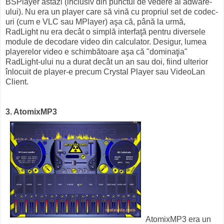
BSPlayer astăzi (inclusiv din punctul de vedere al adware-
ului). Nu era un player care să vină cu propriul set de codec-
uri (cum e VLC sau MPlayer) aşa că, până la urmă,
RadLight nu era decât o simplă interfaţă pentru diversele
module de decodare video din calculator. Desigur, lumea
playerelor video e schimbătoare aşa că "dominaţia"
RadLight-ului nu a durat decât un an sau doi, fiind ulterior
înlocuit de player-e precum Crystal Player sau VideoLan
Client.
3. AtomixMP3
AtomixMP3 era un