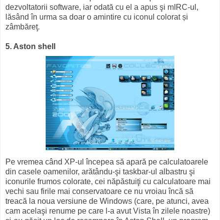
dezvoltatorii software, iar odată cu el a apus şi mIRC-ul,
lăsând în urma sa doar o amintire cu iconul colorat și
zâmbăreţ.
5. Aston shell
Pe vremea când XP-ul începea să apară pe calculatoarele
din casele oamenilor, arătându-şi taskbar-ul albastru şi
iconurile frumos colorate, cei năpăstuiţi cu calculatoare mai
vechi sau firile mai conservatoare ce nu vroiau încă să
treacă la noua versiune de Windows (care, pe atunci, avea
cam acelaşi renume pe care l-a avut Vista în zilele noastre)