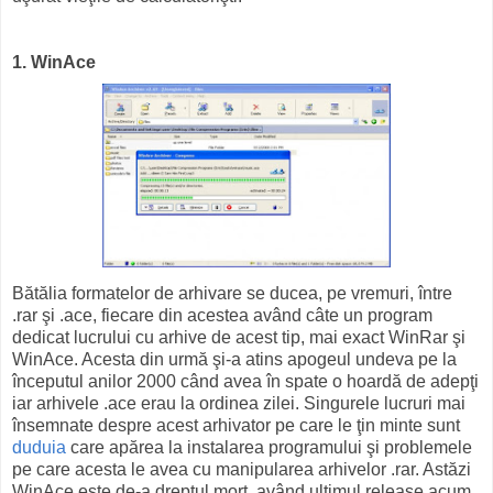
1. WinAce
Bătălia formatelor de arhivare se ducea, pe vremuri, între
.rar şi .ace, fiecare din acestea având câte un program
dedicat lucrului cu arhive de acest tip, mai exact WinRar şi
WinAce. Acesta din urmă şi-a atins apogeul undeva pe la
începutul anilor 2000 când avea în spate o hoardă de adepţi
iar arhivele .ace erau la ordinea zilei. Singurele lucruri mai
însemnate despre acest arhivator pe care le ţin minte sunt
duduia
care apărea la instalarea programului şi problemele
pe care acesta le avea cu manipularea arhivelor .rar. Astăzi
WinAce este de-a dreptul mort, având ultimul release acum