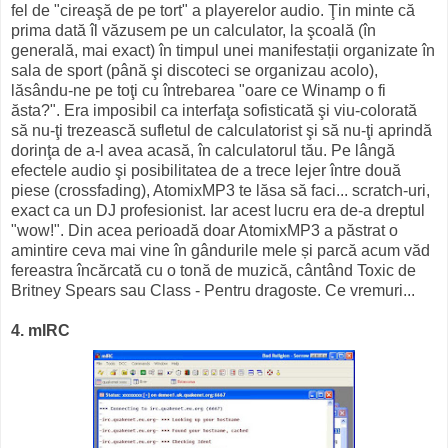
fel de "cireaşă de pe tort" a playerelor audio. Ţin minte că
prima dată îl văzusem pe un calculator, la şcoală (în
generală, mai exact) în timpul unei manifestații organizate în
sala de sport (până şi discoteci se organizau acolo),
lăsându-ne pe toţi cu întrebarea "oare ce Winamp o fi
ăsta?". Era imposibil ca interfaţa sofisticată şi viu-colorată
să nu-ţi trezească sufletul de calculatorist şi să nu-ţi aprindă
dorinţa de a-l avea acasă, în calculatorul tău. Pe lângă
efectele audio şi posibilitatea de a trece lejer între două
piese (crossfading), AtomixMP3 te lăsa să faci... scratch-uri,
exact ca un DJ profesionist. Iar acest lucru era de-a dreptul
"wow!". Din acea perioadă doar AtomixMP3 a păstrat o
amintire ceva mai vine în gândurile mele și parcă acum văd
fereastra încărcată cu o tonă de muzică, cântând Toxic de
Britney Spears sau Class - Pentru dragoste. Ce vremuri...
4. mIRC