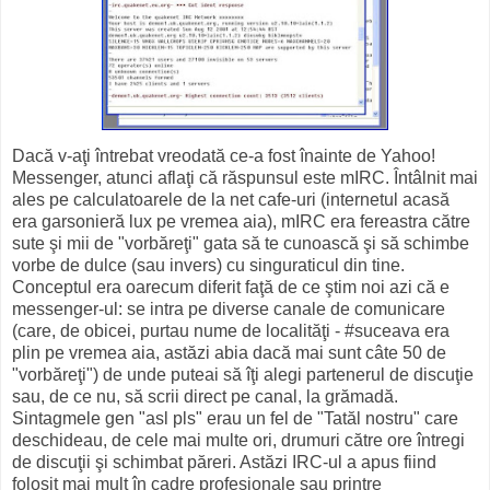
Dacă v-aţi întrebat vreodată ce-a fost înainte de Yahoo!
Messenger, atunci aflaţi că răspunsul este mIRC. Întâlnit mai
ales pe calculatoarele de la net cafe-uri (internetul acasă
era garsonieră lux pe vremea aia), mIRC era fereastra către
sute şi mii de "vorbăreţi" gata să te cunoască şi să schimbe
vorbe de dulce (sau invers) cu singuraticul din tine.
Conceptul era oarecum diferit faţă de ce ştim noi azi că e
messenger-ul: se intra pe diverse canale de comunicare
(care, de obicei, purtau nume de localităţi - #suceava era
plin pe vremea aia, astăzi abia dacă mai sunt câte 50 de
"vorbăreţi") de unde puteai să îţi alegi partenerul de discuţie
sau, de ce nu, să scrii direct pe canal, la grămadă.
Sintagmele gen "asl pls" erau un fel de "Tatăl nostru" care
deschideau, de cele mai multe ori, drumuri către ore întregi
de discuţii şi schimbat păreri. Astăzi IRC-ul a apus fiind
folosit mai mult în cadre profesionale sau printre