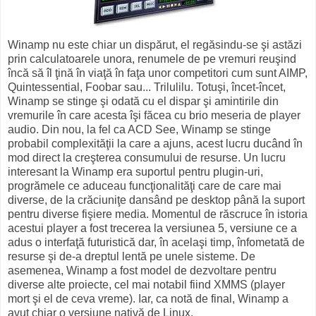
Winamp nu este chiar un dispărut, el regăsindu-se şi astăzi
prin calculatoarele unora, renumele de pe vremuri reuşind
încă să îl ţină în viaţă în faţa unor competitori cum sunt AIMP,
Quintessential, Foobar sau... Trilulilu. Totuşi, încet-încet,
Winamp se stinge şi odată cu el dispar şi amintirile din
vremurile în care acesta îşi făcea cu brio meseria de player
audio. Din nou, la fel ca ACD See, Winamp se stinge
probabil complexităţii la care a ajuns, acest lucru ducând în
mod direct la creşterea consumului de resurse. Un lucru
interesant la Winamp era suportul pentru plugin-uri,
progrămele ce aduceau funcţionalităţi care de care mai
diverse, de la crăciuniţe dansând pe desktop până la suport
pentru diverse fişiere media. Momentul de răscruce în istoria
acestui player a fost trecerea la versiunea 5, versiune ce a
adus o interfaţă futuristică dar, în acelaşi timp, înfometată de
resurse şi de-a dreptul lentă pe unele sisteme. De
asemenea, Winamp a fost model de dezvoltare pentru
diverse alte proiecte, cel mai notabil fiind XMMS (player
mort şi el de ceva vreme). Iar, ca notă de final, Winamp a
avut chiar o versiune
nativă
de Linux.