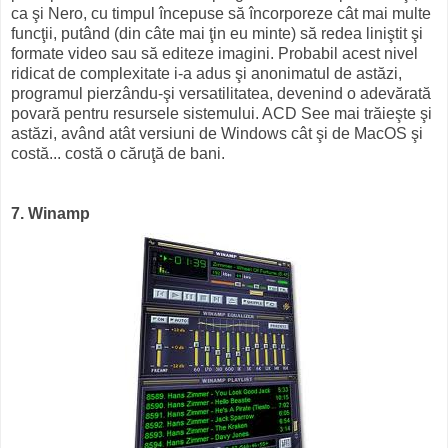
ca şi Nero, cu timpul începuse să încorporeze cât mai multe
funcţii, putând (din câte mai ţin eu minte) să redea liniştit şi
formate video sau să editeze imagini. Probabil acest nivel
ridicat de complexitate i-a adus şi anonimatul de astăzi,
programul pierzându-şi versatilitatea, devenind o adevărată
povară pentru resursele sistemului. ACD See mai trăieşte şi
astăzi, având atât versiuni de Windows cât şi de MacOS şi
costă... costă o căruţă de bani.
7. Winamp