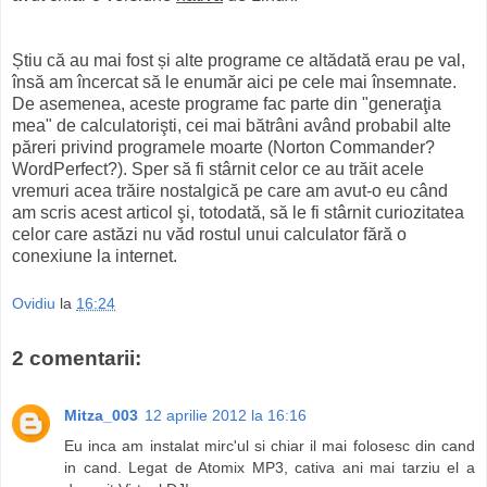
Știu că au mai fost și alte programe ce altădată erau pe val,
însă am încercat să le enumăr aici pe cele mai însemnate.
De asemenea, aceste programe fac parte din "generaţia
mea" de calculatorişti, cei mai bătrâni având probabil alte
păreri privind programele moarte (Norton Commander?
WordPerfect?). Sper să fi stârnit celor ce au trăit acele
vremuri acea trăire nostalgică pe care am avut-o eu când
am scris acest articol şi, totodată, să le fi stârnit curiozitatea
celor care astăzi nu văd rostul unui calculator fără o
conexiune la internet.
Ovidiu
la
16:24
2 comentarii:
Mitza_003
12 aprilie 2012 la 16:16
Eu inca am instalat mirc'ul si chiar il mai folosesc din cand
in cand. Legat de Atomix MP3, cativa ani mai tarziu el a