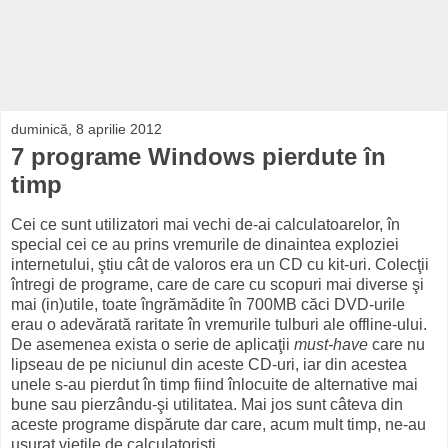
duminică, 8 aprilie 2012
7 programe Windows pierdute în
timp
Cei ce sunt utilizatori mai vechi de-ai calculatoarelor, în
special cei ce au prins vremurile de dinaintea exploziei
internetului, ştiu cât de valoros era un CD cu kit-uri. Colecţii
întregi de programe, care de care cu scopuri mai diverse şi
mai (in)utile, toate îngrămădite în 700MB căci DVD-urile
erau o adevărată raritate în vremurile tulburi ale offline-ului.
De asemenea exista o serie de aplicaţii
must-have
care nu
lipseau de pe niciunul din aceste CD-uri, iar din acestea
unele s-au pierdut în timp fiind înlocuite de alternative mai
bune sau pierzându-şi utilitatea. Mai jos sunt câteva din
aceste programe dispărute dar care, acum mult timp, ne-au
uşurat vieţile de calculatorişti.