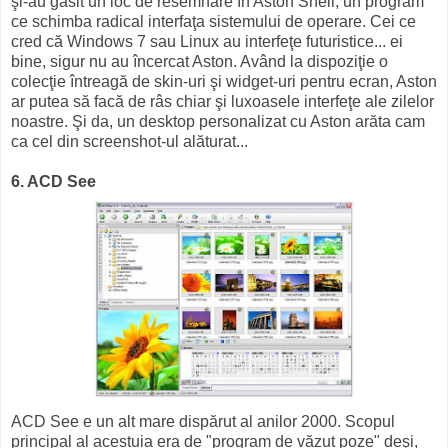
şi-au găsit un loc de resemnare în Aston Shell, un program
ce schimba radical interfaţa sistemului de operare. Cei ce
cred că Windows 7 sau Linux au interfeţe futuristice... ei
bine, sigur nu au încercat Aston. Având la dispoziţie o
colecţie întreagă de skin-uri şi widget-uri pentru ecran, Aston
ar putea să facă de râs chiar şi luxoasele interfeţe ale zilelor
noastre. Şi da, un desktop personalizat cu Aston arăta cam
ca cel din screenshot-ul alăturat...
6. ACD See
ACD See e un alt mare dispărut al anilor 2000. Scopul
principal al acestuia era de "program de văzut poze" deşi,