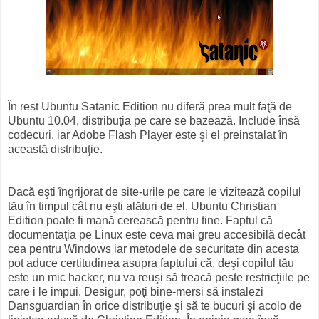
În rest Ubuntu Satanic Edition nu diferă prea mult faţă de
Ubuntu 10.04, distribuţia pe care se bazează. Include însă
codecuri, iar Adobe Flash Player este şi el preinstalat în
această distribuţie.
Dacă eşti îngrijorat de site-urile pe care le vizitează copilul
tău în timpul cât nu eşti alături de el, Ubuntu Christian
Edition poate fi mană cerească pentru tine. Faptul că
documentaţia pe Linux este ceva mai greu accesibilă decât
cea pentru Windows iar metodele de securitate din acesta
pot aduce certitudinea asupra faptului că, deşi copilul tău
este un mic hacker, nu va reuşi să treacă peste restricţiile pe
care i le impui. Desigur, poţi bine-mersi să instalezi
Dansguardian în orice distribuţie şi să te bucuri şi acolo de