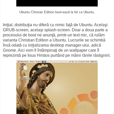
Ubuntu Christan Edition boot-ează la fel ca Ubuntu.
Iniţial, distribuţia nu diferă cu nimic faţă de Ubuntu. Acelaşi
GRUB-screen, acelaşi splash-screen. Doar a doua parte a
procesului de boot ne anunţă, printr-un text mic, că rulăm
varianta Christian Edition a Ubuntu. Lucrurile se schimbă
însă odată cu iniţializarea desktop manager-ului, adică
Gnome. Aici vom fi întâmpinaţi de un wallpaper care îl
reprezintă pe Iisus Hristos purtând pe mâini rănile răstignirii.