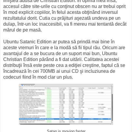
liniştea adusă de Christian Edition. În opinia mea însă,
accesul către site-urile cu conţinut obscen nu ar trebui oprit
în mod explicit copiilor, în felul acesta obţinând inversul
rezultatului dorit. Cutia cu prăjituri aşezată undeva pe un
dulap, într-un loc inaccesibil, va fi mereu mai tentantă decât
mărul de pe masă.
Ubuntu Satanic Edition ar putea să prindă mai bine în
aceste vremuri în care e la modă să fii tipul rău. Oricum are
avantajul de a se bucura de un suport mai bun, Ubuntu
Christian Edition părând a fi dat uitării. Calitatea acestei
distribuţii însă este peste cea a ediţiei creştine, faptul că se
încadrează în cei 700MB ai unui CD şi incluziunea de
codecuri fiind în mod clar un plus.
Satan is moving faster