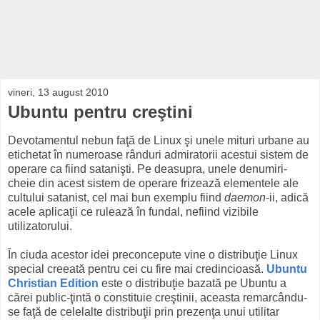
vineri, 13 august 2010
Ubuntu pentru creştini
Devotamentul nebun faţă de Linux şi unele mituri urbane au
etichetat în numeroase rânduri admiratorii acestui sistem de
operare ca fiind satanişti. Pe deasupra, unele denumiri-
cheie din acest sistem de operare frizează elementele ale
cultului satanist, cel mai bun exemplu fiind
daemon
-ii, adică
acele aplicaţii ce rulează în fundal, nefiind vizibile
utilizatorului.
În ciuda acestor idei preconcepute vine o distribuţie Linux
special creeată pentru cei cu fire mai credincioasă.
Ubuntu
Christian Edition
este o distribuţie bazată pe Ubuntu a
cărei public-ţintă o constituie creştinii, aceasta remarcându-
se faţă de celelalte distribuţii prin prezenţa unui utilitar