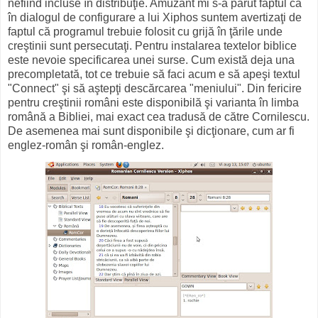
nefiind incluse în distribuţie. Amuzant mi s-a părut faptul că
în dialogul de configurare a lui Xiphos suntem avertizaţi de
faptul că programul trebuie folosit cu grijă în ţările unde
creştinii sunt persecutaţi. Pentru instalarea textelor biblice
este nevoie specificarea unei surse. Cum există deja una
precompletată, tot ce trebuie să faci acum e să apeşi textul
"Connect" şi să aştepţi descărcarea "meniului". Din fericire
pentru creştinii români este disponibilă şi varianta în limba
română a Bibliei, mai exact cea tradusă de către Cornilescu.
De asemenea mai sunt disponibile şi dicţionare, cum ar fi
englez-român şi român-englez.