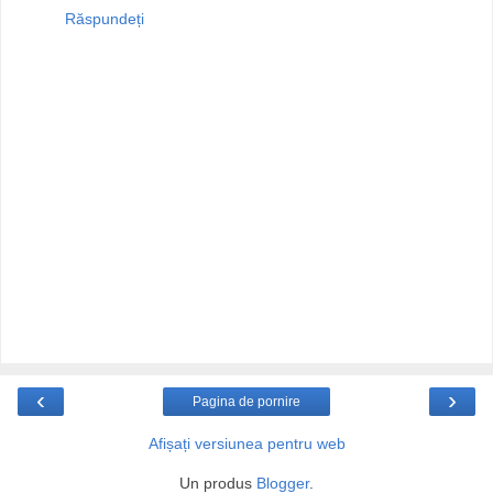
Răspundeți
‹
›
Pagina de pornire
Afișați versiunea pentru web
Un produs
Blogger
.