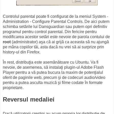
Controlul parental poate fi configurat de la meniul System -
Administration - Configure Parental Controls. De aici putem
schimba setările lui Dansguardian sau putem opri definitiv
programul pentru control parental. Din fericire pentru
modificarea acestor setări este nevoie de parola contului de
root
(administrator) aşa că ai grijă ca aceasta să nu ajungă
pe mâna copiilor tăi, asta dacă nu vrei să ai surprize prin
history-ul din Firefox.
În rest, distribuţia este asemănătoare cu Ubuntu. Va fi
nevoie, de asemenea, să instalaţi plugin-ul Adobe Flash
Player pentru a vă putea bucura la maxim de potenţialul
oferit de paginile web, precum şi de codecuri audio/video
pentru a putea asculta muzică şi filme codate în formate
proprietare.
Reversul medaliei
Dacă utilizatorii creştini au acum propria lor distribuţie de