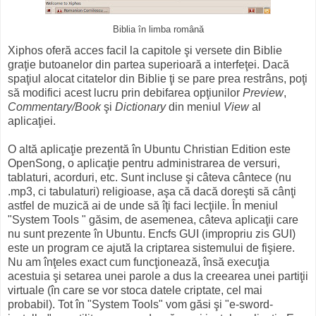
Biblia în limba română
Xiphos oferă acces facil la capitole şi versete din Biblie
graţie butoanelor din partea superioară a interfeţei. Dacă
spaţiul alocat citatelor din Biblie ţi se pare prea restrâns, poţi
să modifici acest lucru prin debifarea opţiunilor
Preview
,
Commentary/Book
şi
Dictionary
din meniul
View
al
aplicaţiei.
O altă aplicaţie prezentă în Ubuntu Christian Edition este
OpenSong, o aplicaţie pentru administrarea de versuri,
tablaturi, acorduri, etc. Sunt incluse şi câteva cântece (nu
.mp3, ci tabulaturi) religioase, aşa că dacă doreşti să cânţi
astfel de muzică ai de unde să îţi faci lecţiile. În meniul
"System Tools " găsim, de asemenea, câteva aplicaţii care
nu sunt prezente în Ubuntu. Encfs GUI (impropriu zis GUI)
este un program ce ajută la criptarea sistemului de fişiere.
Nu am înţeles exact cum funcţionează, însă execuţia
acestuia şi setarea unei parole a dus la creearea unei partiţii
virtuale (în care se vor stoca datele criptate, cel mai
probabil). Tot în "System Tools" vom găsi şi "e-sword-