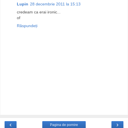
Lupin
28 decembrie 2011 la 15:13
credeam ca erai ironic...
of
Răspundeți
‹
›
Pagina de pornire