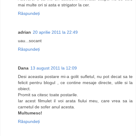
mai multe ori si asta e strigator la cer.
Răspundeți
adrian
20 aprilie 2011 la 22:49
uau...socant
Răspundeți
Dana
13 august 2011 la 12:09
Desi aceasta postare mi-a golit sufletul, nu pot decat sa te
felicit pentru blogul , ce contine mesaje directe, utile si la
obiect.
Promit sa citesc toate postarile.
Iar acest filmulet il voi arata fiului meu, care vrea sa ia
carnetul de sofer anul acesta.
Multumesc!
Răspundeți