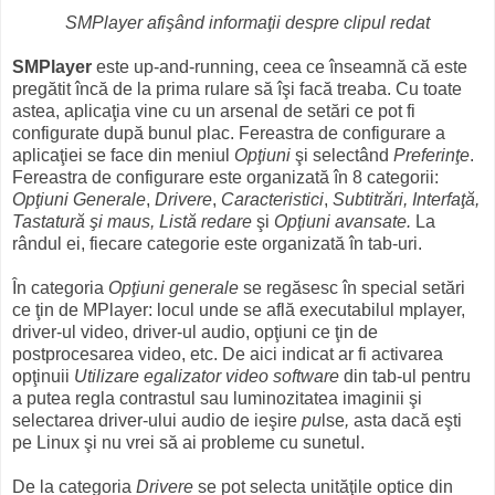
SMPlayer afişând informaţii despre clipul redat
SMPlayer
este up-and-running, ceea ce înseamnă că este
pregătit încă de la prima rulare să îşi facă treaba. Cu toate
astea, aplicaţia vine cu un arsenal de setări ce pot fi
configurate după bunul plac. Fereastra de configurare a
aplicaţiei se face din meniul
Opţiuni
şi selectând
Preferinţe
.
Fereastra de configurare este organizată în 8 categorii:
Opţiuni Generale
,
Drivere
,
Caracteristici
,
Subtitrări, Interfaţă,
Tastatură şi maus, Listă redare
şi
Opţiuni avansate.
La
rândul ei, fiecare categorie este organizată în tab-uri.
În categoria
Opţiuni generale
se regăsesc în special setări
ce ţin de MPlayer: locul unde se află executabilul mplayer,
driver-ul video, driver-ul audio, opţiuni ce ţin de
postprocesarea video, etc. De aici indicat ar fi activarea
opţinuii
Utilizare egalizator video software
din tab-ul pentru
a putea regla contrastul sau luminozitatea imaginii şi
selectarea driver-ului audio de ieşire
pu
lse
,
asta dacă eşti
pe Linux şi nu vrei să ai probleme cu sunetul.
De la categoria
Drivere
se pot selecta unităţile optice din