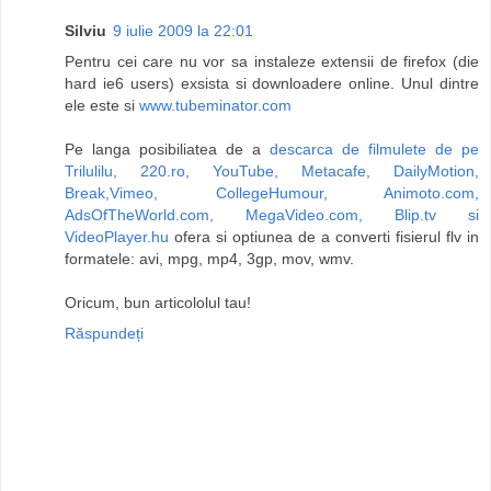
Silviu
9 iulie 2009 la 22:01
Pentru cei care nu vor sa instaleze extensii de firefox (die
hard ie6 users) exsista si downloadere online. Unul dintre
ele este si
www.tubeminator.com
Pe langa posibiliatea de a
descarca de filmulete de pe
Trilulilu, 220.ro, YouTube, Metacafe, DailyMotion,
Break,Vimeo, CollegeHumour, Animoto.com,
AdsOfTheWorld.com, MegaVideo.com, Blip.tv si
VideoPlayer.hu
ofera si optiunea de a converti fisierul flv in
formatele: avi, mpg, mp4, 3gp, mov, wmv.
Oricum, bun articololul tau!
Răspundeți