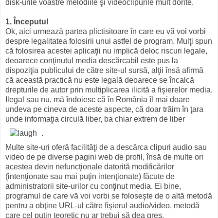
disk-urile voastre melodiile şi videoclipurile mult dorite.
1. Începutul
Ok, aici urmează partea plictisitoare în care eu vă voi vorbi
despre legalitatea folosirii unui astfel de program. Mulţi spun
că folosirea acestei aplicaţii nu implică deloc riscuri legale,
deoarece conţinutul media descărcabil este pus la
dispoziţia publicului de către site-ul sursă, alţii însă afirmă
că această practică nu este legală deoarece se încalcă
drepturile de autor prin multiplicarea ilicită a fişierelor media.
Ilegal sau nu, mă îndoiesc că în România îl mai doare
undeva pe cineva de aceste aspecte, că doar trăim în ţara
unde informaţia circulă liber, ba chiar extrem de liber
.
Multe site-uri oferă facilităţi de a descărca clipuri audio sau
video de pe diverse pagini web de profil, însă de multe ori
acestea devin nefuncţionale datorită modificărilor
(intenţionate sau mai puţin intenţionate) făcute de
administratorii site-urilor cu conţinut media. Ei bine,
programul de care vă voi vorbi se foloseşte de o altă metodă
pentru a obţine URL-ul către fişierul audio/video, metodă
care cel puţin teoretic nu ar trebui să dea greş.