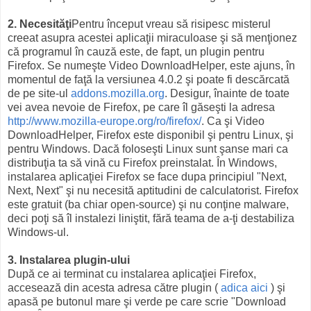
2. Necesităţi
Pentru început vreau să risipesc misterul
creeat asupra acestei aplicaţii miraculoase şi să menţionez
că programul în cauză este, de fapt, un plugin pentru
Firefox. Se numeşte Video DownloadHelper, este ajuns, în
momentul de faţă la versiunea 4.0.2 şi poate fi descărcată
de pe site-ul
addons.mozilla.org
. Desigur, înainte de toate
vei avea nevoie de Firefox, pe care îl găseşti la adresa
http://www.mozilla-europe.org/ro/firefox/
. Ca şi Video
DownloadHelper, Firefox este disponibil şi pentru Linux, şi
pentru Windows. Dacă foloseşti Linux sunt şanse mari ca
distribuţia ta să vină cu Firefox preinstalat. În Windows,
instalarea aplicaţiei Firefox se face dupa principiul "Next,
Next, Next" şi nu necesită aptitudini de calculatorist. Firefox
este gratuit (ba chiar open-source) şi nu conţine malware,
deci poţi să îl instalezi liniştit, fără teama de a-ţi destabiliza
Windows-ul.
3. Instalarea plugin-ului
După ce ai terminat cu instalarea aplicaţiei Firefox,
accesează din acesta adresa către plugin (
adica aici
) şi
apasă pe butonul mare şi verde pe care scrie "Download