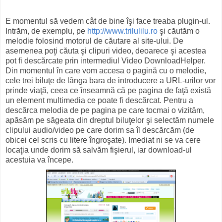
E momentul să vedem cât de bine îşi face treaba plugin-ul.
Intrăm, de exemplu, pe
http://www.trilulilu.ro
şi căutăm o
melodie folosind motorul de căutare al site-ului. De
asemenea poţi căuta şi clipuri video, deoarece şi acestea
pot fi descărcate prin intermediul Video DownloadHelper.
Din momentul în care vom accesa o pagină cu o melodie,
cele trei biluţe de lânga bara de introducere a URL-urilor vor
prinde viaţă, ceea ce înseamnă că pe pagina de faţă există
un element multimedia ce poate fi descărcat. Pentru a
descărca melodia de pe pagina pe care tocmai o vizităm,
apăsăm pe săgeata din dreptul biluţelor şi selectăm numele
clipului audio/video pe care dorim sa îl descărcăm (de
obicei cel scris cu litere îngroşate). Imediat ni se va cere
locaţia unde dorim să salvăm fişierul, iar download-ul
acestuia va începe.