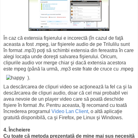
În caz că extensia fişierului e incorectă (în cazul de faţă
aceasta a fost .mpeg, iar fişierele audio de pe Trilulilu sunt
în format .mp3) poţi să schimbi extensia din fereastra în care
alegi locaţia unde doreşti salvarea fişierului. Oricum,
clipurile audio vor merge chiar şi dacă extensia acestora
este mpeg (până la urmă, .mp3 este frate de cruce cu .mpeg
).
La descărcarea de clipuri video se acţionează la fel ca şi la
descărcarea de clipuri audio, doar că cel mai probabil vei
avea nevoie de un player video care să poată deschide
fişiere în format .flv. Pentru aceasta, îţi recomand cu toată
încrederea programul
Video Lan Client
, o altă aplicaţie
gratuită disponibilă, ca şi Firefox, pe Linux şi Windows.
4. Încheiere
Cu toate că metoda prezentată de mine mai sus necesită