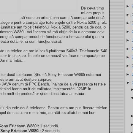
►
De ceva timp
mi-am propus
►
să scriu un articol prin care să compar cele două
ă alegere pentru comparaţie (diferenţele dintre Nokia 5200 şi SE
►
i jumătate am folosit telefonul Nokia 5200, pentru ca de cca. o
►
 Ericsson W880i. Voi încerca să mă abţin de la a compara cele
re şi să compar modul de funcţionare a firmware-ului (pentru
►
sează dotările, ci cum funcţionează).
►
ste un telefon ce are la bază platforma S40v3. Telefoanele S40
ţa lor în utilizare. În cele ce urmează voi face o comparaţie pe
►
ar mai întâi...
►
►
celor două telefoane. Ştiu că Sony Ericsson W880i este mai
teste am avut destule surprize.
▼
ie JAVA denumită FPC Bench. Înainte de a vă prezenta testele
 depind foarte mult de calitatea implementării J2ME în
inde mult de producător şi de dibacitatea acestuia.
ui din cele două telefoane. Pentru asta am pus fiecare telefon
ul de calculare e mai mic, cu atât rezultatul e mai bun.
Sony Ericsson W880i:
1 secundă
,
Sony Ericsson W880i:
2 secunde