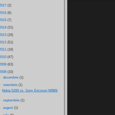
2017
(2)
2016
(6)
2015
(7)
2014
(31)
2013
(18)
2012
(51)
2011
(18)
2010
(47)
2009
(63)
2008
(10)
►
decembrie
(1)
▼
noiembrie
(1)
Nokia 5200 vs. Sony Ericsson W880i
►
septembrie
(1)
►
august
(1)