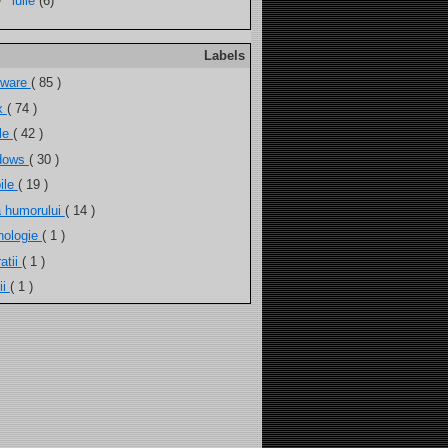
►
iulie
(6)
Labels
tware
( 85 )
ux
( 74 )
ele
( 42 )
dows
( 30 )
ile
( 19 )
a humorului
( 14 )
nologie
( 1 )
atii
( 1 )
ii
( 1 )