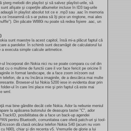
 şterg melodii din playlist şi să salvez playlist-urile, să
sunt afişate şi coperţile albumelor incluse în ID3 tag-urile
 adaugă în playlist absolut tot ce e .mp3 sau .aac în memoria
 ce înseamnă că s-ar putea să îţi pice un ringtone, mai ales
uffle"). Din păcate W880i nu poate să redea fişiere .aac, un
)
okia sunt maestre la acest capitol, însă mi-a plăcut faptul că
are a parolelor. În schimb sunt dezamăgit de calculatorul lui
e a executa simple calcule aritmetice.
-ul încorporat din Nokia nici nu se poate compara cu cel din
t cu o multime de functii care il vor face fericit pe oricine îl
paginile in format landscape, de a face zoom in/zoom out
în telefon, de a nu încărca imaginile, de a descărca mai multe
nteresante. Browser-ul lui Nokia 5200 iese in evidenta doar prin
 folder-ul în care îmi place mie şi prin faptul că este mai
ile wml.
ţă mai bine gândite decât cele Nokia. Ador la nebunie meniul
apare la apăsarea butonului de deasupra tastei "C", ador
ia TrackID, posibilitatea de a face un back-up agendei
PAN pentru Bluetooth, comunitatea care oferă patch-uri şi tool-
y Ericsson dă clasă oricărui telefon Nokia S40 (acum nu vom
 N90), chiar şi din recenta v5. Vremurile de glorie a lui