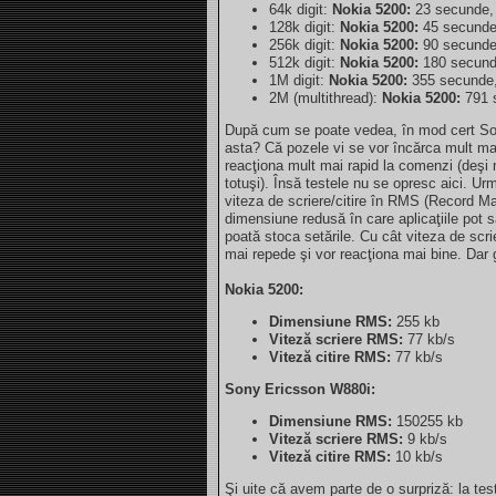
64k digit:
Nokia 5200:
23 secunde
128k digit:
Nokia 5200:
45 secund
256k digit:
Nokia 5200:
90 secund
512k digit:
Nokia 5200:
180 secun
1M digit:
Nokia 5200:
355 secunde
2M (multithread):
Nokia 5200:
791 
După cum se poate vedea, în mod cert So
asta? Că pozele vi se vor încărca mult m
reacţiona mult mai rapid la comenzi (deşi
totuşi). Însă testele nu se opresc aici. U
viteza de scriere/citire în RMS (Record 
dimensiune redusă în care aplicaţiile pot s
poată stoca setările. Cu cât viteza de scri
mai repede şi vor reacţiona mai bine. Dar 
Nokia 5200:
Dimensiune RMS:
255 kb
Viteză scriere RMS:
77 kb/s
Viteză citire RMS:
77 kb/s
Sony Ericsson W880i:
Dimensiune RMS:
150255 kb
Viteză scriere RMS:
9 kb/s
Viteză citire RMS:
10 kb/s
Şi uite că avem parte de o surpriză: la tes