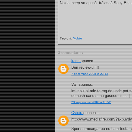
Nokia incep sa apună: trăiască Sony Eric
Tag-uri:
Mobile
3 comentarii :
koss
spunea...
Bun review-ul !!!
7 decembrie 2008 la 23:13
Vali spunea...
imi spui si mie te rog de unde pot 
de nush cand si nu gasesc nimic:|
23 septembrie 2009 la 18:52
Ovidiu
spunea...
http://www.mediafire.com/?axbuy
Sper sa mearga, eu nu l-am testat c