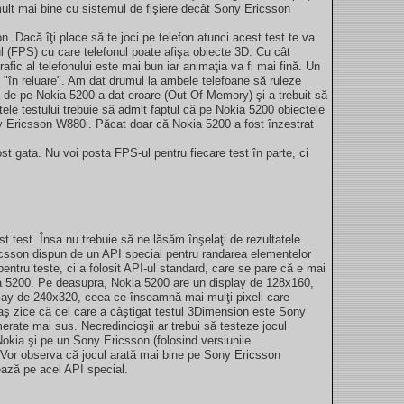
mult mai bine cu sistemul de fişiere decât Sony Ericsson
n. Dacă îţi place să te joci pe telefon atunci acest test te va
l (FPS) cu care telefonul poate afişa obiecte 3D. Cu cât
fic al telefonului este mai bun iar animaţia va fi mai fină. Un
"în reluare". Am dat drumul la ambele telefoane să ruleze
a de pe Nokia 5200 a dat eroare (Out Of Memory) şi a trebuit să
atele testului trebuie să admit faptul că pe Nokia 5200 obiectele
y Ericsson W880i. Păcat doar că Nokia 5200 a fost înzestrat
t gata. Nu voi posta FPS-ul pentru fiecare test în parte, ci
t test. Însa nu trebuie să ne lăsăm înşelaţi de rezultatele
csson dispun de un API special pentru randarea elementelor
entru teste, ci a folosit API-ul standard, care se pare că e mai
a 5200. Pe deasupra, Nokia 5200 are un display de 128x160,
ay de 240x320, ceea ce înseamnă mai mulţi pixeli care
u aş zice că cel care a câştigat testul 3Dimension este Sony
rate mai sus. Necredincioşii ar trebui să testeze jocul
okia şi pe un Sony Ericsson (folosind versiunile
. Vor observa că jocul arată mai bine pe Sony Ericsson
ază pe acel API special.