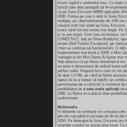
Acest capitol e preferatul meu. Cu toate c
funcţii care abia aşteaptă să fie exploata
că pe Sony Ericsson W880i aplicaţiile JAV
6300. Partea pe care o ador la Sony Ericss
multiple, pe când telefoanele din S40 nici 
rulează mult mai stabil pe Sony Ericsson
exact când îmi era lumea mai dragă. Pe S
şi nu am reuşit. Cine vrea să testeze, sa
CONECTAŢI, daţi pe Show Buddylist, apoi î
eroare (Null Pointer Exception), pe când 
chiar va continua să funcţioneze!). O alt
implementare mai bună a J2ME e Mini Oper
manager-ul din Mini Opera 4) fişiere mai 
Veţi observa că pe Nokia download-ul nici n
va avea o dimensiune de ordinul bytes-urilo
perfect valid. Singurul lucru care nu îmi 
de doar 1,5 Mb, pe când la Nokia aceasta 
faptul că nu a trebuit să falsific un certifi
permisiunea de a citi/scrie în sistemul de 
posibilitatea de
a seta unele aplicaţii ca 
1MB. La Nokia mi-a placut doar posibilitate
sudirectoare.
Multimedia
În rândurile ce urmează voi compara cele 
plin din cap până în picioare de W-uri (d
5200. Pe deasupra la Sony Ericsson am fos
originale sunetul se auzea prea încet. Cu 