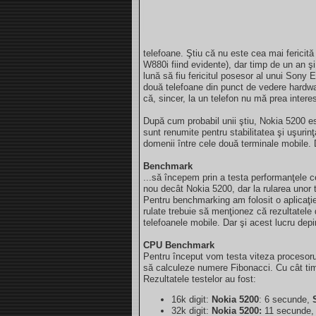
telefoane. Ştiu că nu este cea mai fericit
W880i fiind evidente), dar timp de un an ş
lună să fiu fericitul posesor al unui Sony
două telefoane din punct de vedere hardwa
că, sincer, la un telefon nu mă prea intere
După cum probabil unii ştiu, Nokia 5200 e
sunt renumite pentru stabilitatea şi uşurin
domenii între cele două terminale mobile. D
Benchmark
...să începem prin a testa performanţele 
nou decât Nokia 5200, dar la rularea unor 
Pentru benchmarking am folosit o aplicaţ
rulate trebuie să menţionez că rezultatele
telefoanele mobile. Dar şi acest lucru dep
CPU Benchmark
Pentru început vom testa viteza procesorul
să calculeze numere Fibonacci. Cu cât timp
Rezultatele testelor au fost:
16k digit:
Nokia 5200
: 6 secunde,
32k digit:
Nokia 5200:
11 secunde