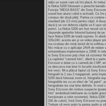
obţin un sunet care să îmi placă. Ar trebu
la Nokia 5200 foloseam o pereche banală de
Funcţia "MEGA BASS" din Sony Ericsson W
sound bun atunci când e activată. Ce îmi 
compus din două părţi: Partea ce conţine 
standard (de 3,5 mm) pentru căşti. A doua p
dacă ţi se vor defecta căştile va fi uşor s
potrivi. La Nokia 5200 am fost nevoit să f
răspunde apelurilor folosind butonul de pe
face Nokia 5200 de toată ruşinea. În afară
320x240, acesta are şi un video player prin
ma scoteau din minţi textul de la softkey-
Nici măcar cu o aplicaţie JAVA de redare
extraordinara implementare a J2ME în telef
la Sony Ericsson poţi chiar să vizionezi film
La capitolul "cameră foto", dând la o par
Ericsson e dotat cu o cameră de 2 MP, am
se descurca mai bine în locurile insufici
linii verzi. Mi-a plăcut faptul că Sony Eri
fotografii la 1 sau 2 megapixeli, asta împ
5200 dacă foloseai zoom-ul, fotografia ieş
fotografiile ies cu un efect de "oil paint"
fotografiate ies mai bine definite. În mod
Sony Ericsson din motive suspecte (poate 
foto" amândouă telefoane au scăpări grave (
funcţionare a celor existente). Nokia 5200 s
256 de culori), însă Sony Ericsson nu poat
Trebuie să revin puţin la partea audio şi s