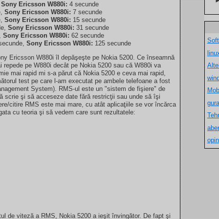
,
Sony Ericsson W880i:
4 secunde
e,
Sony Ericsson W880i:
7 secunde
e,
Sony Ericsson W880i:
15 secunde
de,
Sony Ericsson W880i:
31 secunde
,
Sony Ericsson W880i:
62 secunde
Sof
secunde,
Sony Ericsson W880i:
125 secunde
lin
ny Ericsson W880i îl depăşeşte pe Nokia 5200. Ce înseamnă
ai repede pe W880i decât pe Nokia 5200 sau că W880i va
Alt
 mie mai rapid mi s-a părut că Nokia 5200 e ceva mai rapid,
win
rmătorul test pe care l-am executat pe ambele telefoane a fost
Management System). RMS-ul este un "sistem de fişiere" de
Mob
ă scrie şi să acceseze date fără restricţii sau unde să îşi
gur
ere/citire RMS este mai mare, cu atât aplicaţiile se vor încărca
gata cu teoria şi să vedem care sunt rezultatele:
Teh
aber
opin
tul de viteză a RMS, Nokia 5200 a ieşit învingător. De fapt şi