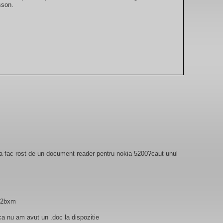
sson.
sa fac rost de un document reader pentru nokia 5200?caut unul
dy2bxm
a nu am avut un .doc la dispozitie