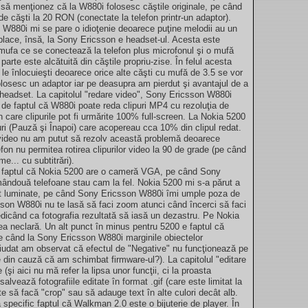
i să menţionez că la W880i folosesc căştile originale, pe când
 căşti la 20 RON (conectate la telefon printr-un adaptor).
880i mi se pare o idioţenie deoarece puţine melodii au un
place, însă, la Sony Ericsson e headset-ul. Acesta este
mufa ce se conectează la telefon plus microfonul şi o mufă
arte este alcătuită din căştile propriu-zise. În felul acesta
ă le înlocuieşti deoarece orice alte căşti cu mufă de 3.5 se vor
olosesc un adaptor iar pe deasupra am pierdut şi avantajul de a
 headset. La capitolul "redare video", Sony Ericsson W880i
 de faptul că W880i poate reda clipuri MP4 cu rezoluţia de
 care clipurile pot fi urmărite 100% full-screen. La Nokia 5200
uri (Pauză şi Înapoi) care acopereau cca 10% din clipul redat.
 video nu am putut să rezolv această problemă deoarece
on nu permitea rotirea clipurilor video la 90 de grade (pe când
e... cu subtitrări).
te faptul că Nokia 5200 are o cameră VGA, pe când Sony
ândouă telefoane stau cam la fel. Nokia 5200 mi s-a părut a
ent luminate, pe când Sony Ericsson W880i îmi umple poza de
csson W880i nu te lasă să faci zoom atunci când încerci să faci
iedicând ca fotografia rezultată să iasă un dezastru. Pe Nokia
ea neclară. Un alt punct în minus pentru 5200 e faptul că
, pe când la Sony Ericsson W880i marginile obiectelor
 ciudat am observat că efectul de "Negative" nu funcţionează pe
din cauză că am schimbat firmware-ul?). La capitolul "editare
şi aici nu mă refer la lipsa unor funcţii, ci la proasta
alvează fotografiile editate în format .gif (care este limitat la
e să facă "crop" sau să adauge text în alte culori decât alb.
ă specific faptul că Walkman 2.0 este o bijuterie de player. În