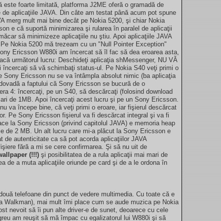
ă este foarte limitată, platforma J2ME oferă o gramadă de
te de aplicaţiile JAVA. Din câte am testat până acum pot spune
A merg mult mai bine decât pe Nokia 5200, şi chiar Nokia
on e că suportă minimizarea şi rularea în paralel de aplicaţii
măcar să minimizeze aplicaţiile nu ştiu. Apoi aplicaţiile JAVA
. Pe Nokia 5200 mă trezeam cu un "Null Pointer Exception"
ony Ericsson W880i am încercat să îl fac să dea eroarea asta,
 facă următorul lucru: Deschideţi aplicaţia shMessenger, NU VĂ
ncercaţi să vă schimbaţi status-ul. Pe Nokia S40 veţi primi o
pe Sony Ericsson nu se va întâmpla absolut nimic (ba aplicaţia
ă dovadă a faptului că Sony Ericsson se bucură de o
a 4: încercaţi, pe un S40, să descărcaţi (folosind download
mari de 1MB. Apoi încercaţi acest lucru şi pe un Sony Ericsson.
u va începe bine, că veţi primi o eroare, iar fişierul descărcat
r. Pe Sony Ericsson fişierul va fi descărcat integral şi va fi
place la Sony Ericsson (privind capitolul JAVA) e memoria heap
e de 2 MB. Un alt lucru care mi-a plăcut la Sony Ericsson e
cat de autenticitate ca să pot acorda aplicaţiilor JAVA
fişiere fără a mi se cere confirmarea. Şi să nu uit de
wallpaper (!!!)
şi posibilitatea de a rula aplicaţii mai mari de
a de a muta aplicaţiile oriunde pe card şi de a le ordona în
două telefoane din punct de vedere multimedia. Cu toate că e
e la Walkman), mai mult îmi place cum se aude muzica pe Nokia
t nevoit să îi pun alte driver-e de sunet, deoarece cu cele
greu am reuşit să mă împac cu egalizatorul lui W880i şi să