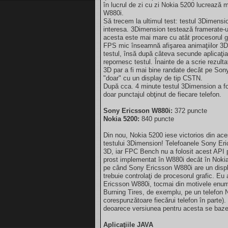
în lucrul de zi cu zi Nokia 5200 lucrează 
W880i.
Să trecem la ultimul test: testul 3Dimensio
interesa. 3Dimension testează framerate-u
acesta este mai mare cu atât procesorul gra
FPS mic înseamnă afişarea animaţiilor 3D 
testul, însă după câteva secunde aplicaţi
repornesc testul. Înainte de a scrie rezult
3D par a fi mai bine randate decât pe Son
"doar" cu un display de tip CSTN.
După cca. 4 minute testul 3Dimension a fos
doar punctajul obţinut de fiecare telefon.
Sony Ericsson W880i:
372 puncte
Nokia 5200:
840 puncte
Din nou, Nokia 5200 iese victorios din aces
testului 3Dimension! Telefoanele Sony Eri
3D, iar FPC Bench nu a folosit acest API p
prost implementat în W880i decât în Noki
pe când Sony Ericsson W880i are un displ
trebuie controlaţi de procesorul grafic. E
Ericsson W880i, tocmai din motivele enume
Burning Tires, de exemplu, pe un telefon N
corespunzătoare fiecărui telefon în parte)
deoarece versiunea pentru acesta se baze
Aplicaţiile JAVA