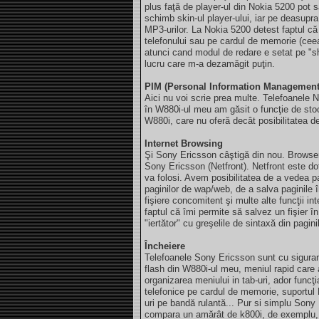
plus faţă de player-ul din Nokia 5200 pot să
schimb skin-ul player-ului, iar pe deasupra 
MP3-urilor. La Nokia 5200 detest faptul că
telefonului sau pe cardul de memorie (ceea
atunci cand modul de redare e setat pe "sh
lucru care m-a dezamăgit puţin.
PIM (Personal Information Management
Aici nu voi scrie prea multe. Telefoanele N
în W880i-ul meu am găsit o funcţie de stoc
W880i, care nu oferă decât posibilitatea d
Internet Browsing
Şi Sony Ericsson câştigă din nou. Browser
Sony Ericsson (Netfront). Netfront este dota
va folosi. Avem posibilitatea de a vedea 
paginilor de wap/web, de a salva paginile 
fişiere concomitent şi multe alte funcţii i
faptul că îmi permite să salvez un fişier în
"iertător" cu greşelile de sintaxă din pagin
Încheiere
Telefoanele Sony Ericsson sunt cu siguran
flash din W880i-ul meu, meniul rapid care 
organizarea meniului in tab-uri, ador funcţ
telefonice pe cardul de memorie, suportul 
uri pe bandă rulantă... Pur si simplu Son
compara un amărât de k800i, de exemplu, cu