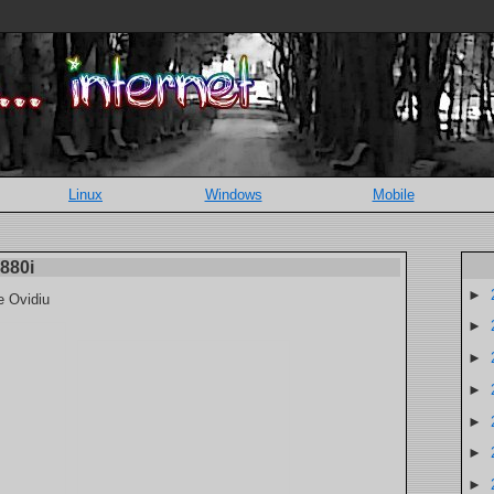
Linux
Windows
Mobile
880i
►
e Ovidiu
►
►
►
►
►
►