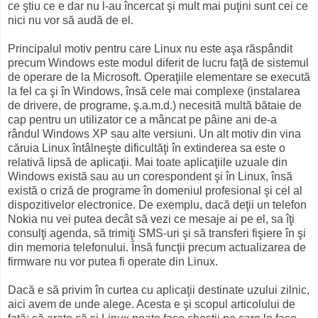
ce ştiu ce e dar nu l-au încercat şi mult mai puţini sunt cei ce
nici nu vor să audă de el.
Principalul motiv pentru care Linux nu este aşa răspândit
precum Windows este modul diferit de lucru faţă de sistemul
de operare de la Microsoft. Operaţiile elementare se execută
la fel ca şi în Windows, însă cele mai complexe (instalarea
de drivere, de programe, ş.a.m.d.) necesită multă bătaie de
cap pentru un utilizator ce a mâncat pe pâine ani de-a
rândul Windows XP sau alte versiuni. Un alt motiv din vina
căruia Linux întâlneşte dificultăţi în extinderea sa este o
relativă lipsă de aplicaţii. Mai toate aplicaţiile uzuale din
Windows există sau au un corespondent şi în Linux, însă
există o criză de programe în domeniul profesional şi cel al
dispozitivelor electronice. De exemplu, dacă deţii un telefon
Nokia nu vei putea decât să vezi ce mesaje ai pe el, sa îţi
consulţi agenda, să trimiţi SMS-uri şi să transferi fişiere în şi
din memoria telefonului. Însă funcţii precum actualizarea de
firmware nu vor putea fi operate din Linux.
Dacă e să privim în curtea cu aplicaţii destinate uzului zilnic,
aici avem de unde alege. Acesta e şi scopul articolului de