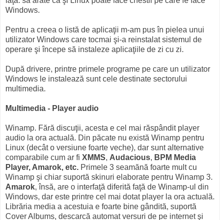
faţă: să arate că şi Linux poate face chestii pe care le face
Windows.
Pentru a creea o listă de aplicaţii m-am pus în pielea unui
utilizator Windows care tocmai şi-a reinstalat sistemul de
operare şi începe să instaleze aplicaţiile de zi cu zi.
După drivere, printre primele programe pe care un utilizator
Windows le instalează sunt cele destinate sectorului
multimedia.
Multimedia - Player audio
Winamp. Fără discuţii, acesta e cel mai răspândit player
audio la ora actuală. Din păcate nu există Winamp pentru
Linux (decât o versiune foarte veche), dar sunt alternative
comparabile cum ar fi
XMMS
,
Audacious
,
BPM Media
Player, Amarok, etc.
Primele 3 seamănă foarte mult cu
Winamp şi chiar suportă skinuri elaborate pentru Winamp 3.
Amarok
, însă, are o interfaţă diferită faţă de Winamp-ul din
Windows, dar este printre cel mai dotat player la ora actuală.
Librăria media a acestuia e foarte bine gândită, suportă
Cover Albums, descarcă automat versuri de pe internet şi