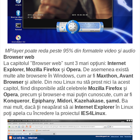
MPlayer poate reda peste 95% din formatele video şi audio
Browser web
La capitolul "Browser web" sunt 3 mari opţiuni:
Internet
Explorer, Mozilla Firefox
şi
Opera
. De asemenea există
multe alte browsere în Windows, cum ar fi
Maxthon, Avant
Browser
şi altele. Din nou Linux nu stă prost nici la acest
capitol, fiind disponibile atât celebrele
Mozilla Firefox
şi
Opera
, precum şi browser-e mai puţin cunoscute, cum ar fi
Konqueror
,
Epiphany
,
Midori, Kazehakase, şamd.
Ba
mai mult, dacă ţii neapărat să ai
Internet Explorer
în Linux
poţi apela cu încredere la proiectul
IES4Linux
.