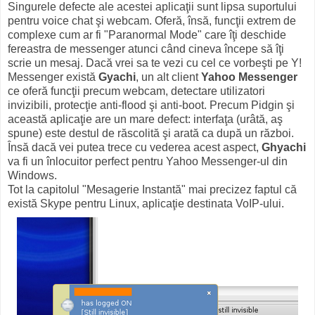
Singurele defecte ale acestei aplicaţii sunt lipsa suportului
pentru voice chat şi webcam. Oferă, însă, funcţii extrem de
complexe cum ar fi "Paranormal Mode" care îţi deschide
fereastra de messenger atunci când cineva începe să îţi
scrie un mesaj. Dacă vrei sa te vezi cu cel ce vorbeşti pe Y!
Messenger există
Gyachi
, un alt client
Yahoo Messenger
ce oferă funcţii precum webcam, detectare utilizatori
invizibili, protecţie anti-flood şi anti-boot. Precum Pidgin şi
această aplicaţie are un mare defect: interfaţa (urâtă, aş
spune) este destul de răscolită şi arată ca după un război.
Însă dacă vei putea trece cu vederea acest aspect,
Ghyachi
va fi un înlocuitor perfect pentru Yahoo Messenger-ul din
Windows.
Tot la capitolul "Mesagerie Instantă" mai precizez faptul că
există Skype pentru Linux, aplicaţie destinata VoIP-ului.