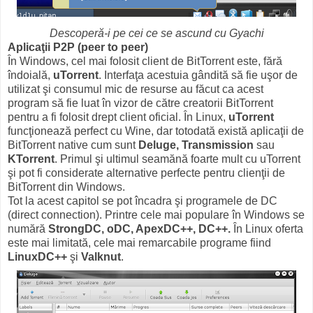
Descoperă-i pe cei ce se ascund cu Gyachi
Aplicaţii P2P (peer to peer)
În Windows, cel mai folosit client de BitTorrent este, fără
îndoială,
uTorrent
. Interfaţa acestuia gândită să fie uşor de
utilizat şi consumul mic de resurse au făcut ca acest
program să fie luat în vizor de către creatorii BitTorrent
pentru a fi folosit drept client oficial. În Linux,
uTorrent
funcţionează perfect cu Wine, dar totodată există aplicaţii de
BitTorrent native cum sunt
Deluge, Transmission
sau
KTorrent
. Primul şi ultimul seamănă foarte mult cu uTorrent
şi pot fi considerate alternative perfecte pentru clienţii de
BitTorrent din Windows.
Tot la acest capitol se pot încadra şi programele de DC
(direct connection). Printre cele mai populare în Windows se
numără
StrongDC, oDC, ApexDC++, DC++.
În Linux oferta
este mai limitată, cele mai remarcabile programe fiind
LinuxDC++
şi
Valknut
.