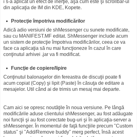
i s-a aplicat un efect de inerţie, aşa cum este şi scrollbar-ul
din aplicaţia de IM din KDE, Kopete.
Protecţie împotriva modificărilor
Adică adio versiuni de shMessenger cu sunete modificate,
sau cu MANIFEST.MF editat. ShMessenger include acum
un sistem de protecţie împotriva modificărilor, ceea ce va
face ca aplicaţia să nu mai funcţioneze în cazul în care
conţinutul arhivei .jar va fi modificat.
Funcţie de copiere/lipire
Conţinutul balonaşelor din fereastra de discuţii poate fi
acum copiat (Copy) şi lipit (Paste) în căsuţa de editare a
mesajelor. Util când ai de trimis un mesaj mai departe.
Cam aici se opresc noutăţile în noua versiune. Pe lângă
modificările aduse clientului shMessenger, au fost adăugate
noi funcţii şi au fost corectate bug-uri şi în aplicaţia-server a
shMessenger. În momentul de faţă funcţiile precum "Custom
status" şi "Add/Remove buddy" merg perfect, însă acest