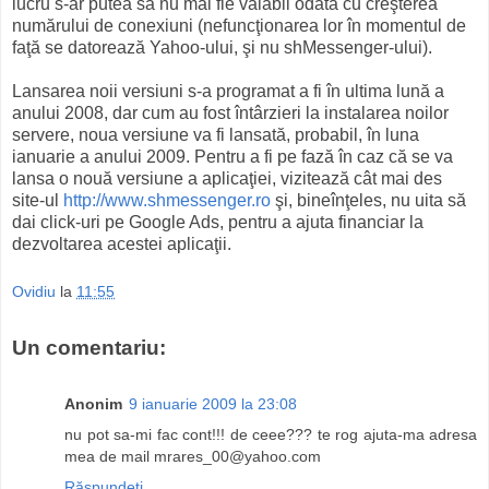
lucru s-ar putea să nu mai fie valabil odată cu creşterea
numărului de conexiuni (nefuncţionarea lor în momentul de
faţă se datorează Yahoo-ului, şi nu shMessenger-ului).
Lansarea noii versiuni s-a programat a fi în ultima lună a
anului 2008, dar cum au fost întârzieri la instalarea noilor
servere, noua versiune va fi lansată, probabil, în luna
ianuarie a anului 2009. Pentru a fi pe fază în caz că se va
lansa o nouă versiune a aplicaţiei, vizitează cât mai des
site-ul
http://www.shmessenger.ro
şi, bineînţeles, nu uita să
dai click-uri pe Google Ads, pentru a ajuta financiar la
dezvoltarea acestei aplicaţii.
Ovidiu
la
11:55
Un comentariu:
Anonim
9 ianuarie 2009 la 23:08
nu pot sa-mi fac cont!!! de ceee??? te rog ajuta-ma adresa
mea de mail
mrares_00@yahoo.com
Răspundeți