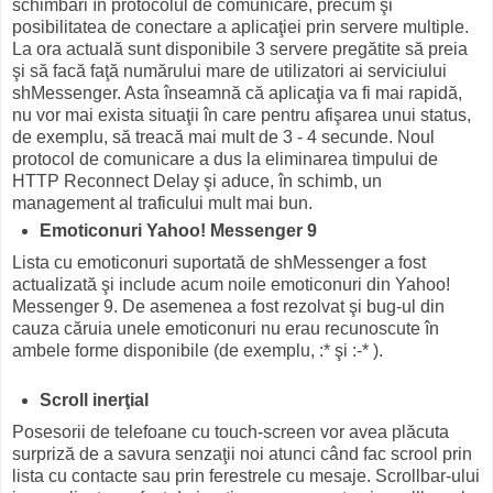
schimbări în protocolul de comunicare, precum şi
posibilitatea de conectare a aplicaţiei prin servere multiple.
La ora actuală sunt disponibile 3 servere pregătite să preia
şi să facă faţă numărului mare de utilizatori ai serviciului
shMessenger. Asta înseamnă că aplicaţia va fi mai rapidă,
nu vor mai exista situaţii în care pentru afişarea unui status,
de exemplu, să treacă mai mult de 3 - 4 secunde. Noul
protocol de comunicare a dus la eliminarea timpului de
HTTP Reconnect Delay şi aduce, în schimb, un
management al traficului mult mai bun.
Emoticonuri Yahoo! Messenger 9
Lista cu emoticonuri suportată de shMessenger a fost
actualizată şi include acum noile emoticonuri din Yahoo!
Messenger 9. De asemenea a fost rezolvat şi bug-ul din
cauza căruia unele emoticonuri nu erau recunoscute în
ambele forme disponibile (de exemplu, :* şi :-* ).
Scroll inerţial
Posesorii de telefoane cu touch-screen vor avea plăcuta
surpriză de a savura senzaţii noi atunci când fac scrool prin
lista cu contacte sau prin ferestrele cu mesaje. Scrollbar-ului