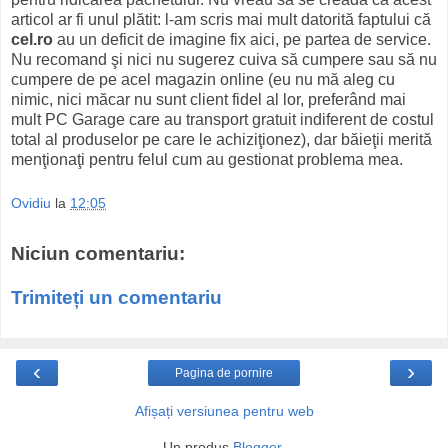
articol ar fi unul plătit: l-am scris mai mult datorită faptului că
cel.ro
au un deficit de imagine fix aici, pe partea de service.
Nu recomand şi nici nu sugerez cuiva să cumpere sau să nu
cumpere de pe acel magazin online (eu nu mă aleg cu
nimic, nici măcar nu sunt client fidel al lor, preferând mai
mult PC Garage care au transport gratuit indiferent de costul
total al produselor pe care le achiziţionez), dar băieţii merită
menţionaţi pentru felul cum au gestionat problema mea.
Ovidiu
la
12:05
Niciun comentariu:
Trimiteți un comentariu
‹
›
Pagina de pornire
Afișați versiunea pentru web
Un produs
Blogger
.