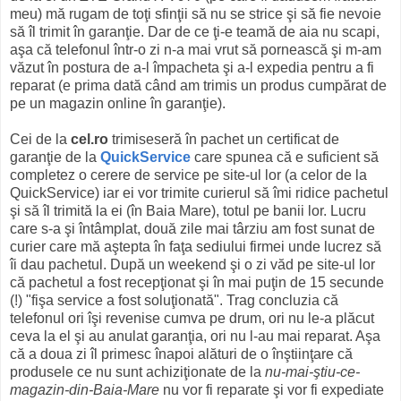
meu) mă rugam de toţi sfinţii să nu se strice şi să fie nevoie
să îl trimit în garanţie. Dar de ce ţi-e teamă de aia nu scapi,
aşa că telefonul într-o zi n-a mai vrut să pornească şi m-am
văzut în postura de a-l împacheta şi a-l expedia pentru a fi
reparat (e prima dată când am trimis un produs cumpărat de
pe un magazin online în garanţie).
Cei de la
cel.ro
trimiseseră în pachet un certificat de
garanţie de la
QuickService
care spunea că e suficient să
completez o cerere de service pe site-ul lor (a celor de la
QuickService) iar ei vor trimite curierul să îmi ridice pachetul
şi să îl trimită la ei (în Baia Mare), totul pe banii lor. Lucru
care s-a şi întâmplat, două zile mai târziu am fost sunat de
curier care mă aştepta în faţa sediului firmei unde lucrez să
îi dau pachetul. După un weekend şi o zi văd pe site-ul lor
că pachetul a fost recepţionat şi în mai puţin de 15 secunde
(!) "fişa service a fost soluţionată". Trag concluzia că
telefonul ori îşi revenise cumva pe drum, ori nu le-a plăcut
ceva la el şi au anulat garanţia, ori nu l-au mai reparat. Aşa
că a doua zi îl primesc înapoi alături de o înştiinţare că
produsele ce nu sunt achiziţionate de la
nu-mai-ştiu-ce-
magazin-din-Baia-Mare
nu vor fi reparate şi vor fi expediate