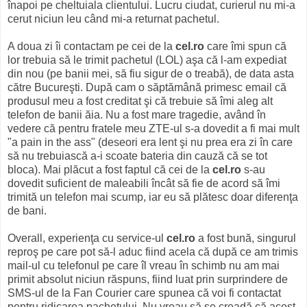
înapoi pe cheltuiala clientului. Lucru ciudat, curierul nu mi-a
cerut niciun leu când mi-a returnat pachetul.
A doua zi îi contactam pe cei de la
cel.ro
care îmi spun că
lor trebuia să le trimit pachetul (LOL) aşa că l-am expediat
din nou (pe banii mei, să fiu sigur de o treabă), de data asta
către Bucureşti. După cam o săptămână primesc email că
produsul meu a fost creditat şi că trebuie să îmi aleg alt
telefon de banii ăia. Nu a fost mare tragedie, având în
vedere că pentru fratele meu ZTE-ul s-a dovedit a fi mai mult
"a pain in the ass" (deseori era lent şi nu prea era zi în care
să nu trebuiască a-i scoate bateria din cauză că se tot
bloca). Mai plăcut a fost faptul că cei de la
cel.ro
s-au
dovedit suficient de maleabili încât să fie de acord să îmi
trimită un telefon mai scump, iar eu să plătesc doar diferenţa
de bani.
Overall, experienţa cu service-ul
cel.ro
a fost bună, singurul
reproş pe care pot să-l aduc fiind acela că după ce am trimis
mail-ul cu telefonul pe care îl vreau în schimb nu am mai
primit absolut niciun răspuns, fiind luat prin surprindere de
SMS-ul de la Fan Courier care spunea că voi fi contactat
pentru ridicarea pachetului. Nu vreau să se creadă că acest