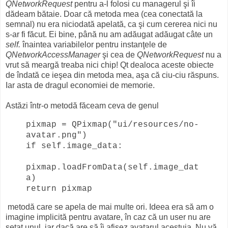
QNetworkRequest
pentru a-l folosi cu managerul şi îi
dădeam bătaie. Doar că metoda mea (cea conectată la
semnal) nu era niciodată apelată, ca şi cum cererea nici nu
s-ar fi făcut. Ei bine, până nu am adăugat adăugat câte un
self.
înaintea variabilelor pentru instanţele de
QNetworkAccessManager
şi cea de
QNetworkRequest
nu a
vrut să meargă treaba nici chip! Qt dealoca aceste obiecte
de îndată ce ieşea din metoda mea, aşa că ciu-ciu răspuns.
Iar asta de dragul economiei de memorie.
Astăzi într-o metodă făceam ceva de genul
pixmap = QPixmap("ui/resources/no-
avatar.png")
if self.image_data:
pixmap.loadFromData(self.image_dat
a)
return pixmap
metodă care se apela de mai multe ori. Ideea era să am o
imagine implicită pentru avatare, în caz că un user nu are
setat unul, iar dacă are să îi afişez avatarul acestuia. Nu vă