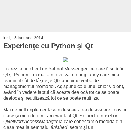
luni, 13 ianuarie 2014
Experienţe cu Python şi Qt
Lucrez la un client de Yahoo! Messenger, pe care îl scriu în
Qt şi Python. Tocmai am rezolvat un bug funny care mi-a
reamintit cât de fâşneţ e Qt când vine vorba de
managementul memoriei. Aş spune că e unul chiar violent,
având în vedere faptul că acesta dealocă tot ce se poate
dealoca şi reutilizează tot ce se poate reutiliza.
Mai demult implementasem descărcarea de avatare folosind
clase şi metode din framework-ul Qt. Setam frumuşel un
QNetworkAccessManager
la care conectam o metodă din
clasa mea la semnalul
finished
, setam şi un