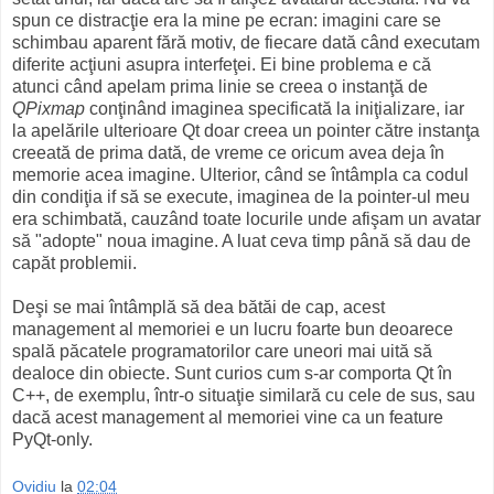
spun ce distracţie era la mine pe ecran: imagini care se
schimbau aparent fără motiv, de fiecare dată când executam
diferite acţiuni asupra interfeţei. Ei bine problema e că
atunci când apelam prima linie se creea o instanţă de
QPixmap
conţinând imaginea specificată la iniţializare, iar
la apelările ulterioare Qt doar creea un pointer către instanţa
creeată de prima dată, de vreme ce oricum avea deja în
memorie acea imagine. Ulterior, când se întâmpla ca codul
din condiţia if să se execute, imaginea de la pointer-ul meu
era schimbată, cauzând toate locurile unde afişam un avatar
să "adopte" noua imagine. A luat ceva timp până să dau de
capăt problemii.
Deşi se mai întâmplă să dea bătăi de cap, acest
management al memoriei e un lucru foarte bun deoarece
spală păcatele programatorilor care uneori mai uită să
dealoce din obiecte. Sunt curios cum s-ar comporta Qt în
C++, de exemplu, într-o situaţie similară cu cele de sus, sau
dacă acest management al memoriei vine ca un feature
PyQt-only.
Ovidiu
la
02:04