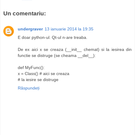
Un comentariu:
undergraver
13 ianuarie 2014 la 19:35
E doar python-ul. Qt-ul n-are treaba.
De ex aici x se creaza (__init__ chemat) si la iesirea din
functie se distruge (se cheama __del__):
def MyFunc():
x = Class() # aici se creaza
# la iesire se distruge
Răspundeți