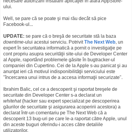
necesare autorizării instalării aplicaţiei în afara AppStore-
ului.
Well, se pare că se poate şi mai rău decât să pice
Facebook-ul...
UPDATE:
se pare că o breşă de securitate stă la baza
downtime
-ului acestui serviciu. Potrivit
The Next Web
, un
expert în securitatea informatică a pornit o investigaţie pe
cont propriu asupra securităţii site-ului de Developer Center
al Apple, raportând problemele găsite în bugtracker-ul
companiei din Cupertino. Cei de la Apple s-au panicat şi au
anunţat ieri că motivul indisponibilităţii serviciului este
"încercarea unui intrus de a accesa informaţii securizate".
Ibrahim Balic, cel ce a descoperit şi raportat breşele de
securitate din Developer Center s-a declarat un
whitehat
(hacker sau expert specializat pe descoperirea
găurilor de securitate şi asigurarea acoperirii acestora) a
declarat într-un comentariu pe The Next Web că a
descoperit 13 bug-uri pe care le-a raportat către Apple, unul
din aceste buguri oferindu-i acces către detaliile
utilizatorilor.