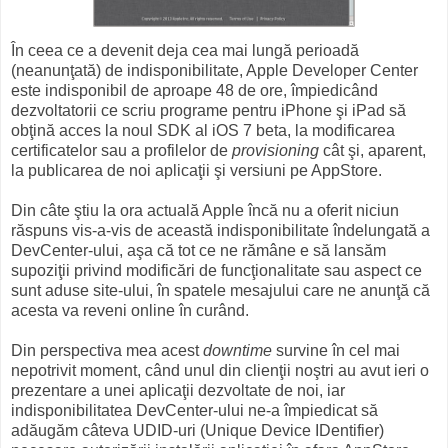
În ceea ce a devenit deja cea mai lungă perioadă
(neanunţată) de indisponibilitate, Apple Developer Center
este indisponibil de aproape 48 de ore, împiedicând
dezvoltatorii ce scriu programe pentru iPhone şi iPad să
obţină acces la noul SDK al iOS 7 beta, la modificarea
certificatelor sau a profilelor de
provisioning
cât şi, aparent,
la publicarea de noi aplicaţii şi versiuni pe AppStore.
Din câte ştiu la ora actuală Apple încă nu a oferit niciun
răspuns vis-a-vis de această indisponibilitate îndelungată a
DevCenter-ului, aşa că tot ce ne rămâne e să lansăm
supoziţii privind modificări de funcţionalitate sau aspect ce
sunt aduse site-ului, în spatele mesajului care ne anunţă că
acesta va reveni online în curând.
Din perspectiva mea acest
downtime
survine în cel mai
nepotrivit moment, când unul din clienţii noştri au avut ieri o
prezentare a unei aplicaţii dezvoltate de noi, iar
indisponibilitatea DevCenter-ului ne-a împiedicat să
adăugăm câteva UDID-uri (Unique Device IDentifier)