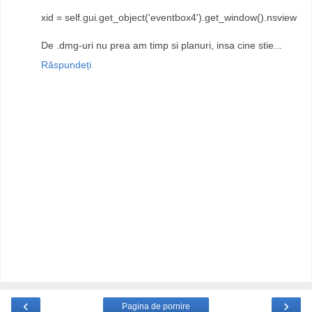
xid = self.gui.get_object('eventbox4').get_window().nsview
De .dmg-uri nu prea am timp si planuri, insa cine stie...
Răspundeți
‹
›
Pagina de pornire