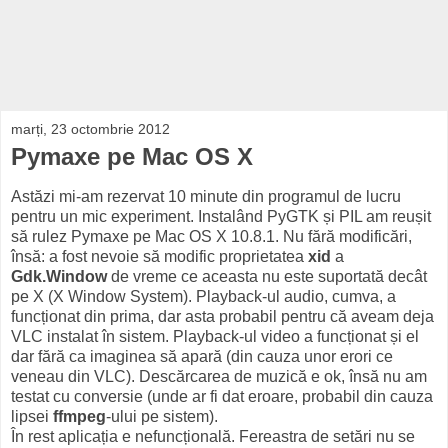
marți, 23 octombrie 2012
Pymaxe pe Mac OS X
Astăzi mi-am rezervat 10 minute din programul de lucru
pentru un mic experiment. Instalând PyGTK și PIL am reușit
să rulez Pymaxe pe Mac OS X 10.8.1. Nu fără modificări,
însă: a fost nevoie să modific proprietatea
xid
a
Gdk.Window
de vreme ce aceasta nu este suportată decât
pe X (X Window System). Playback-ul audio, cumva, a
funcționat din prima, dar asta probabil pentru că aveam deja
VLC instalat în sistem. Playback-ul video a funcționat și el
dar fără ca imaginea să apară (din cauza unor erori ce
veneau din VLC). Descărcarea de muzică e ok, însă nu am
testat cu conversie (unde ar fi dat eroare, probabil din cauza
lipsei
ffmpeg
-ului pe sistem).
În rest aplicația e nefuncțională. Fereastra de setări nu se