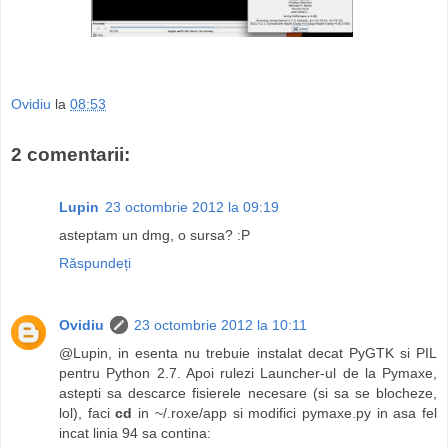
Ovidiu
la
08:53
2 comentarii:
Lupin
23 octombrie 2012 la 09:19
asteptam un dmg, o sursa? :P
Răspundeți
Ovidiu
23 octombrie 2012 la 10:11
@Lupin, in esenta nu trebuie instalat decat PyGTK si PIL
pentru Python 2.7. Apoi rulezi Launcher-ul de la Pymaxe,
astepti sa descarce fisierele necesare (si sa se blocheze,
lol), faci
cd
in ~/.roxe/app si modifici pymaxe.py in asa fel
incat linia 94 sa contina: