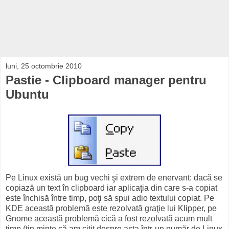
luni, 25 octombrie 2010
Pastie - Clipboard manager pentru
Ubuntu
Pe Linux există un bug vechi şi extrem de enervant: dacă se
copiază un text în clipboard iar aplicaţia din care s-a copiat
este închisă între timp, poţi să spui adio textului copiat. Pe
KDE această problemă este rezolvată graţie lui Klipper, pe
Gnome această problemă cică a fost rezolvată acum mult
timp (ţin minte că am citit despre asta într-un număr de Linux