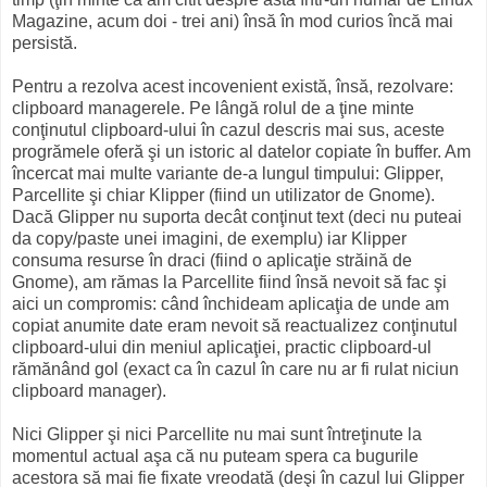
Magazine, acum doi - trei ani) însă în mod curios încă mai
persistă.
Pentru a rezolva acest incovenient există, însă, rezolvare:
clipboard managerele. Pe lângă rolul de a ţine minte
conţinutul clipboard-ului în cazul descris mai sus, aceste
progrămele oferă şi un istoric al datelor copiate în buffer. Am
încercat mai multe variante de-a lungul timpului: Glipper,
Parcellite şi chiar Klipper (fiind un utilizator de Gnome).
Dacă Glipper nu suporta decât conţinut text (deci nu puteai
da copy/paste unei imagini, de exemplu) iar Klipper
consuma resurse în draci (fiind o aplicaţie străină de
Gnome), am rămas la Parcellite fiind însă nevoit să fac şi
aici un compromis: când închideam aplicaţia de unde am
copiat anumite date eram nevoit să reactualizez conţinutul
clipboard-ului din meniul aplicaţiei, practic clipboard-ul
rămănând gol (exact ca în cazul în care nu ar fi rulat niciun
clipboard manager).
Nici Glipper şi nici Parcellite nu mai sunt întreţinute la
momentul actual aşa că nu puteam spera ca bugurile
acestora să mai fie fixate vreodată (deşi în cazul lui Glipper