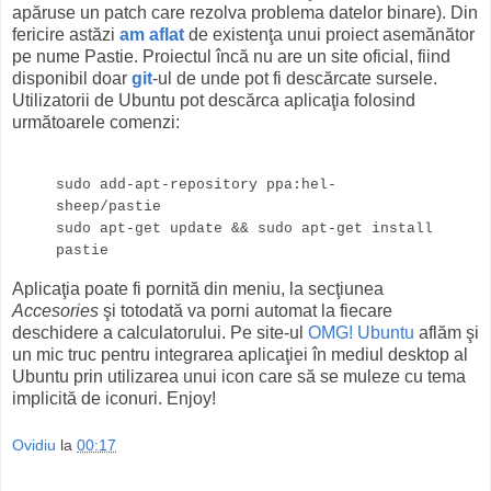
apăruse un patch care rezolva problema datelor binare). Din
fericire astăzi
am aflat
de existenţa unui proiect asemănător
pe nume Pastie. Proiectul încă nu are un site oficial, fiind
disponibil doar
git
-ul de unde pot fi descărcate sursele.
Utilizatorii de Ubuntu pot descărca aplicaţia folosind
următoarele comenzi:
sudo add-apt-repository ppa:hel-
sheep/pastie
sudo apt-get update && sudo apt-get install
pastie
Aplicaţia poate fi pornită din meniu, la secţiunea
Accesories
şi totodată va porni automat la fiecare
deschidere a calculatorului. Pe site-ul
OMG! Ubuntu
aflăm şi
un mic truc pentru integrarea aplicaţiei în mediul desktop al
Ubuntu prin utilizarea unui icon care să se muleze cu tema
implicită de iconuri. Enjoy!
Ovidiu
la
00:17