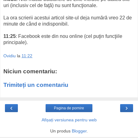
uri (inclusiv cel de faţă) nu sunt funcţionale.
La ora scrierii acestui articol site-ul deja numără vreo 22 de
minute de când e indisponibil.
11:25
: Facebook este din nou online (cel puţin funcţiile
principale).
Ovidiu
la
11:22
Niciun comentariu:
Trimiteți un comentariu
‹
›
Pagina de pornire
Afișați versiunea pentru web
Un produs
Blogger
.