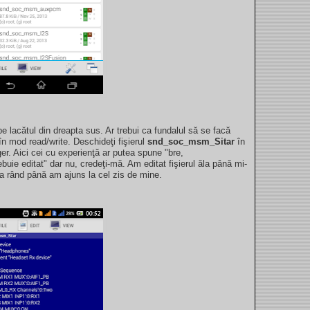
 lacătul din dreapta sus. Ar trebui ca fundalul să se facă
n mod read/write. Deschideţi fişierul
snd_soc_msm_Sitar
în
er. Aici cei cu experienţă ar putea spune "bre,
ebuie editat" dar nu, credeţi-mă. Am editat fişierul ăla până mi-
 la rând până am ajuns la cel zis de mine.