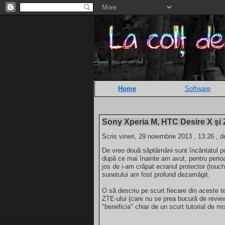
Home
Software
Sony Xperia M, HTC Desire X şi
Scris vineri, 29 noiembrie 2013 , 13:26 , d
De vreo două săptămâni sunt încântatul p
după ce mai înainte am avut, pentru perio
jos de i-am crăpat ecranul protector (touc
sunetului am fost profund dezamăgit.
O să descriu pe scurt fiecare din aceste te
ZTE-ului (care nu se prea bucură de review-
"beneficia" chiar de un scurt tutorial de m