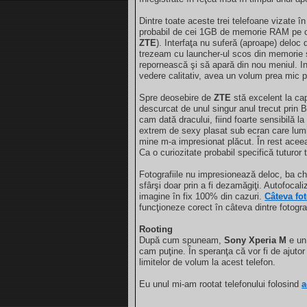
Dintre toate aceste trei telefoane vizate 
probabil de cei 1GB de memorie RAM pe car
ZTE
). Interfaţa nu suferă (aproape) delo
trezeam cu launcher-ul scos din memorie 
repornească şi să apară din nou meniul. Ini
vedere calitativ, avea un volum prea mic p
Spre deosebire de
ZTE
stă excelent la ca
descurcat de unul singur anul trecut prin Bu
cam dată dracului, fiind foarte sensibilă la 
extrem de sexy plasat sub ecran care lumin
mine m-a impresionat plăcut. În rest aceea
Ca o curiozitate probabil specifică tuturor
Fotografiile nu impresionează deloc, ba ch
sfârşi doar prin a fi dezamăgiţi. Autofocali
imagine în fix 100% din cazuri.
Câteva fot
funcţioneze corect în câteva dintre fotograf
Rooting
După cum spuneam,
Sony Xperia M
e un 
cam puţine. În speranţa că vor fi de ajutor 
limitelor de volum la acest telefon.
Eu unul mi-am rootat telefonului folosind
a