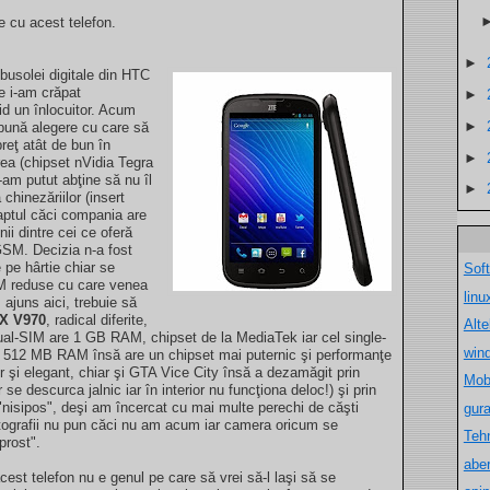
 cu acest telefon.
►
usolei digitale din HTC
e i-am crăpat
►
id un înlocuitor. Acum
►
 bună alegere cu care să
preţ atât de bun în
►
rea (chipset nVidia Tegra
am putut abţine să nu îl
►
chinezăriilor (insert
faptul căci compania are
nii dintre cei ce oferă
GSM. Decizia n-a fost
 pe hârtie chiar se
Sof
M reduse cu care venea
lin
ajuns aici, trebuie să
X V970
, radical diferite,
Alt
 dual-SIM are 1 GB RAM, chipset de la MediaTek iar cel single-
win
r 512 MB RAM însă are un chipset mai puternic şi performanţe
r şi elegant, chiar şi GTA Vice City însă a dezamăgit prin
Mob
 se descurca jalnic iar în interior nu funcţiona deloc!) şi prin
 "nisipos", deşi am încercat cu mai multe perechi de căşti
gur
otografii nu pun căci nu am acum iar camera oricum se
Teh
prost".
aber
cest telefon nu e genul pe care să vrei să-l laşi să se