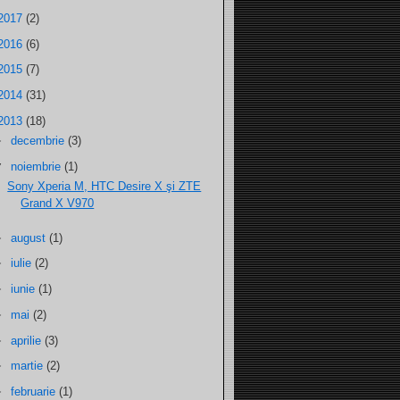
2017
(2)
2016
(6)
2015
(7)
2014
(31)
2013
(18)
►
decembrie
(3)
▼
noiembrie
(1)
Sony Xperia M, HTC Desire X şi ZTE
Grand X V970
►
august
(1)
►
iulie
(2)
►
iunie
(1)
►
mai
(2)
►
aprilie
(3)
►
martie
(2)
►
februarie
(1)