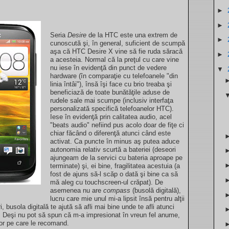
►
►
Seria
Desire
de la HTC este una extrem de
►
cunoscută şi, în general, suficient de scumpă
aşa că HTC Desire X vine să fie ruda săracă
►
a acesteia. Normal că la preţul cu care vine
nu iese în evidenţă din punct de vedere
▼
hardware (în comparaţie cu telefoanele "din
linia întâi"), însă îşi face cu brio treaba şi
beneficiază de toate bunătăţile aduse de
rudele sale mai scumpe (inclusiv interfaţa
personalizată specifică telefoanelor HTC).
Iese în evidenţă prin calitatea audio, acel
"beats audio" nefiind pus acolo doar de fiţe ci
chiar făcând o diferenţă atunci când este
activat. Ca puncte în minus aş putea aduce
autonomia relativ scurtă a bateriei (deseori
ajungeam de la servici cu bateria aproape pe
terminate) şi, ei bine, fragilitatea acestuia (a
fost de ajuns să-l scăp o dată şi bine ca să
mă aleg cu touchscreen-ul crăpat). De
asemenea nu are
compass
(busolă digitală),
lucru care mie unul mi-a lipsit însă pentru alţii
, busola digitală te ajută să afli mai bine unde te afli atunci
 Deşi nu pot să spun că m-a impresionat în vreun fel anume,
lor pe care le recomand.