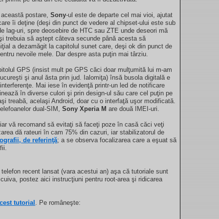
în această postare,
Sony
-ul este de departe cel mai vioi, ajutat
e îi deţine (deşi din punct de vedere al chipset-ului este sub
c de lag-uri, spre deosebire de HTC sau ZTE unde deseori mă
şi trebuia să aştept câteva secunde până acesta să
ţial a dezamăgit la capitolul sunet care, deşi ok din punct de
entru nevoile mele. Dar despre asta puţin mai târziu.
pitolul GPS (insist mult pe GPS căci doar mulţumită lui m-am
cureşti şi anul ăsta prin jud. Ialomiţa) însă busola digitală e
interferenţe. Mai iese în evidenţă printr-un led de notificare
ează în diverse culori şi prin design-ul său care cel puţin pe
şi treabă, acelaşi Android, doar cu o interfaţă uşor modificată.
 telefoanelor dual-SIM,
Sony Xperia M
are două IMEI-uri.
iar vă recomand să evitaţi să faceţi poze în casă căci veţi
zarea dă rateuri în cam 75% din cazuri, iar stabilizatorul de
ografii, de referinţă
; a se observa focalizarea care a eşuat să
ii.
telefon recent lansat (vara acestui an) aşa că tutoriale sunt
cuiva, postez aici instrucţiuni pentru root-area şi ridicarea
cest tutorial
. Pe româneşte: