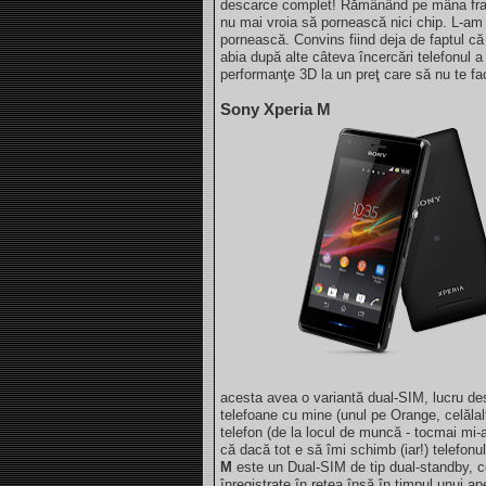
descarce complet! Rămânând pe mâna fratel
nu mai vroia să pornească nici chip. L-am 
pornească. Convins fiind deja de faptul că 
abia după alte câteva încercări telefonul 
performanţe 3D la un preţ care să nu te fa
Sony Xperia M
acesta avea o variantă dual-SIM, lucru des
telefoane cu mine (unul pe Orange, celălal
telefon (de la locul de muncă - tocmai mi
că dacă tot e să îmi schimb (iar!) telefonu
M
este un Dual-SIM de tip dual-standby, 
înregistrate în reţea însă în timpul unui ap