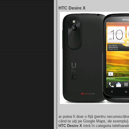
HTC Desire X
ar putea fi doar o fiţă (pentru necunoscători
când te uiţi pe Google Maps, de exemplu).
HTC Desire X
intră în categoria telefoane