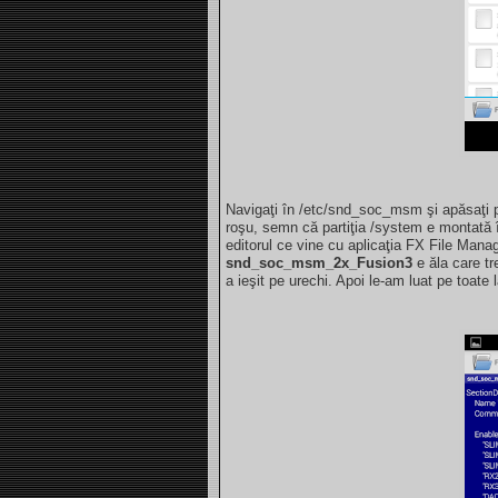
Navigaţi în /etc/snd_soc_msm şi apăsaţi pe
roşu, semn că partiţia /system e montată î
editorul ce vine cu aplicaţia FX File Manag
snd_soc_msm_2x_Fusion3
e ăla care tr
a ieşit pe urechi. Apoi le-am luat pe toate