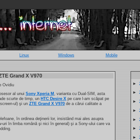
Linux
Windows
Mobile
 ZTE Grand X V970
►
e Ovidiu
►
osesor al unui
Sony Xperia M
, varianta cu Dual-SIM, asta
ade scurte de timp, un
HTC Desire X
pe care l-am scăpat pe
►
hscreen-ul) şi un
ZTE Grand X V970
de a cărui calitate a
►
lefoane, în ordinea deţinerii lor, insistând mai ales asupra
►
uri în limba română şi nici în general) şi a Sony-ului care va
►
odding.
►