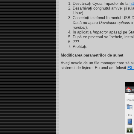
Descărcaţi Cydia Impactor de la
ht
Dezarhivaţi conţinutul arhivei şi ru
Linux)
Conectaţi telefonul în modul USB D
Dacă nu apare
Developer options
in
number
).
În aplicaţia
Impactor
apăsaţi pe Sta
După ce procesul se încheie, instal
???
Profitaţi.
Modificarea parametrilor de sunet
Aveţi nevoie de un file manager care să s
sistemul de fişiere. Eu unul am folosit
FX 