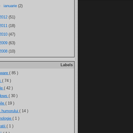
►
ianuarie
(2)
2012
(51)
2011
(18)
2010
(47)
2009
(63)
2008
(10)
Labels
tware
( 85 )
ux
( 74 )
ele
( 42 )
dows
( 30 )
ile
( 19 )
a humorului
( 14 )
nologie
( 1 )
atii
( 1 )