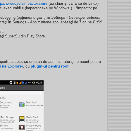
tp://www.cydiaimpactor.com/
(au chiar şi variantă de Linux)
laţi executabilul (impactor.exe pe Windows şi ./Impactor pe
ebugging (opţiunea o găsiţi în
Settings
-
Developer options
.
traţi în
Settings
-
About phone
apoi apăsaţi de 7 ori pe
Build
rt.
aţi SuperSu din Play Store.
uporte access cu drepturi de administrator şi remount pentru
File Explorer
, cu
plugin-ul pentru root
.