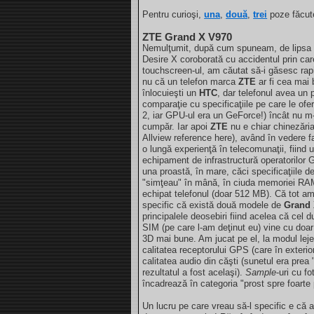
Pentru curioşi,
una
,
două
,
trei
poze făcute
ZTE Grand X V970
Nemulţumit, după cum spuneam, de lipsa b
Desire X coroborată cu accidentul prin car
touchscreen-ul, am căutat să-i găsesc rap
nu că un telefon marca
ZTE
ar fi cea mai
înlocuieşti un
HTC
, dar telefonul avea un 
comparaţie cu specificaţiile pe care le ofe
2, iar GPU-ul era un GeForce!) încât nu m-
cumpăr. Iar apoi
ZTE
nu e chiar chinezăria 
Allview reference here), având în vedere 
o lungă experienţă în telecomunaţii, fiind u
echipament de infrastructură operatorilor 
una proastă, în mare, căci specificaţiile de
"simţeau" în mână, în ciuda memoriei RA
echipat telefonul (doar 512 MB). Că tot am 
specific că există două modele de
Grand 
principalele deosebiri fiind acelea că cel
SIM (pe care l-am deţinut eu) vine cu doa
3D mai bune. Am jucat pe el, la modul leje
calitatea receptorului GPS (care în exterior
calitatea audio din căşti (sunetul era prea
rezultatul a fost acelaşi).
Sample
-uri cu f
încadrează în categoria "prost spre foarte 
Un lucru pe care vreau să-l specific e că a