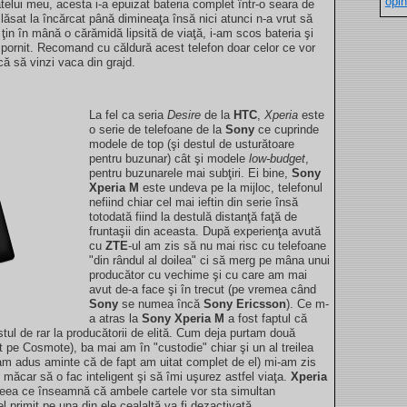
opin
ui meu, acesta i-a epuizat bateria complet într-o seara de
lăsat la încărcat până dimineaţa însă nici atunci n-a vrut să
ţin în mână o cărămidă lipsită de viaţă, i-am scos bateria şi
a pornit. Recomand cu căldură acest telefon doar celor ce vor
că să vinzi vaca din grajd.
La fel ca seria
Desire
de la
HTC
,
Xperia
este
o serie de telefoane de la
Sony
ce cuprinde
modele de top (şi destul de usturătoare
pentru buzunar) cât şi modele
low-budget
,
pentru buzunarele mai subţiri. Ei bine,
Sony
Xperia M
este undeva pe la mijloc, telefonul
nefiind chiar cel mai ieftin din serie însă
totodată fiind la destulă distanţă faţă de
fruntaşii din aceasta. După experienţa avută
cu
ZTE
-ul am zis să nu mai risc cu telefoane
"din rândul al doilea" ci să merg pe mâna unui
producător cu vechime şi cu care am mai
avut de-a face şi în trecut (pe vremea când
Sony
se numea încă
Sony Ericsson
). Ce m-
a atras la
Sony Xperia M
a fost faptul că
tul de rar la producătorii de elită. Cum deja purtam două
t pe Cosmote), ba mai am în "custodie" chiar şi un al treilea
-am adus aminte că de fapt am uitat complet de el) mi-am zis
l măcar să o fac inteligent şi să îmi uşurez astfel viaţa.
Xperia
ceea ce înseamnă că ambele cartele vor sta simultan
el primit pe una din ele cealaltă va fi dezactivată.