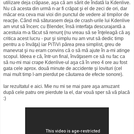
utilizare deja crăpase, aşa că am sărit de îndată la Kdenlive.
Nu că acesta din urmă n-ar fi crăpat şi el de zeci de ori, dar
măcar era ceva mai vioi din punctul de vedere al timpilor de
reacţie. Când mă săturasem deja de crash-urile lui Kdenlive
am vrut să încerc cu Blender, însă interfaţa descurajantă a
acestuia m-a făcut să renunţ (nu vreau să se înţeleagă că aş
critica acest lucru - pur şi simplu nu am vrut să dedic timp
pentru a o învăţa) iar PiTiVi părea prea simplist, greu de
manevrat şi nu eram convins că o să mă ajute în a-mi atinge
scopul. Ideea e că, într-un final, învăţasem ce să nu fac ca
să nu-mi mai crape Kdenlive-ul aşa că în vreo 4 ore au fost
gata cele aprox. două minute de accidente şi lovituri (cel
mai mult timp l-am pierdut pe căutarea de efecte sonore).
Iar rezultatul e aici. Mie nu mi se mai pare aşa amuzant
după cele patru ore pierdute la el, dar vouă sper să vă placă
:)