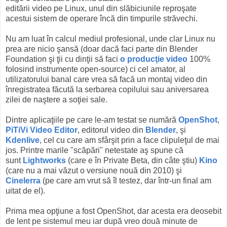
editării video pe Linux, unul din slăbiciunile reproşate
acestui sistem de operare încă din timpurile străvechi.
Nu am luat în calcul mediul profesional, unde clar Linux nu
prea are nicio şansă (doar dacă faci parte din Blender
Foundation şi ţii cu dinţii să faci
o producţie video
100%
folosind instrumente open-source) ci cel amator, al
utilizatorului banal care vrea să facă un montaj video din
înregistratea făcută la serbarea copilului sau aniversarea
zilei de naştere a soţiei sale.
Dintre aplicaţiile pe care le-am testat se numără
OpenShot
,
PiTiVi Video Editor
, editorul video din
Blender
, şi
Kdenlive
, cel cu care am sfârşit prin a face clipuleţul de mai
jos. Printre marile "scăpări" netestate aş spune că
sunt
Lightworks
(care e în Private Beta, din câte ştiu)
Kino
(care nu a mai văzut o versiune nouă din 2010) şi
Cinelerra
(pe care am vrut să îl testez, dar într-un final am
uitat de el).
Prima mea opţiune a fost OpenShot, dar acesta era deosebit
de lent pe sistemul meu iar după vreo două minute de