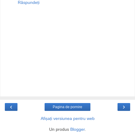
Răspundeți
‹
›
Pagina de pornire
Afișați versiunea pentru web
Un produs
Blogger
.