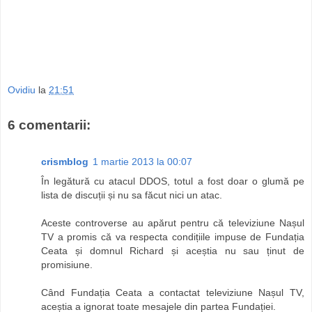
Ovidiu
la
21:51
6 comentarii:
crismblog
1 martie 2013 la 00:07
În legătură cu atacul DDOS, totul a fost doar o glumă pe
lista de discuții și nu sa făcut nici un atac.
Aceste controverse au apărut pentru că televiziune Nașul
TV a promis că va respecta condițiile impuse de Fundația
Ceata și domnul Richard și aceștia nu sau ținut de
promisiune.
Când Fundația Ceata a contactat televiziune Nașul TV,
aceștia a ignorat toate mesajele din partea Fundației.