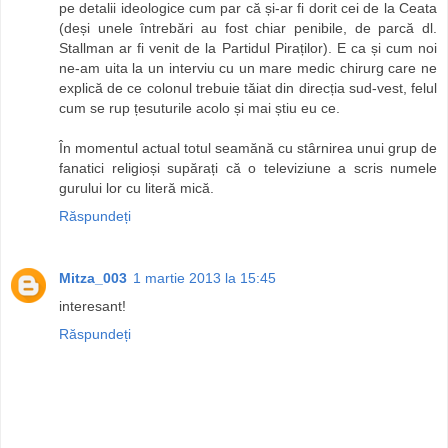
pe detalii ideologice cum par că și-ar fi dorit cei de la Ceata
(deși unele întrebări au fost chiar penibile, de parcă dl.
Stallman ar fi venit de la Partidul Piraților). E ca și cum noi
ne-am uita la un interviu cu un mare medic chirurg care ne
explică de ce colonul trebuie tăiat din direcția sud-vest, felul
cum se rup țesuturile acolo și mai știu eu ce.
În momentul actual totul seamănă cu stârnirea unui grup de
fanatici religioși supărați că o televiziune a scris numele
gurului lor cu literă mică.
Răspundeți
Mitza_003
1 martie 2013 la 15:45
interesant!
Răspundeți