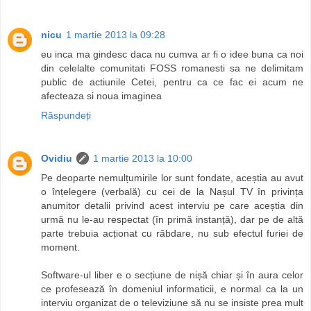
nicu
1 martie 2013 la 09:28
eu inca ma gindesc daca nu cumva ar fi o idee buna ca noi
din celelalte comunitati FOSS romanesti sa ne delimitam
public de actiunile Cetei, pentru ca ce fac ei acum ne
afecteaza si noua imaginea
Răspundeți
Ovidiu
1 martie 2013 la 10:00
Pe deoparte nemulțumirile lor sunt fondate, aceștia au avut
o înțelegere (verbală) cu cei de la Nașul TV în privința
anumitor detalii privind acest interviu pe care aceștia din
urmă nu le-au respectat (în primă instanță), dar pe de altă
parte trebuia acționat cu răbdare, nu sub efectul furiei de
moment.
Software-ul liber e o secțiune de nișă chiar și în aura celor
ce profesează în domeniul informaticii, e normal ca la un
interviu organizat de o televiziune să nu se insiste prea mult