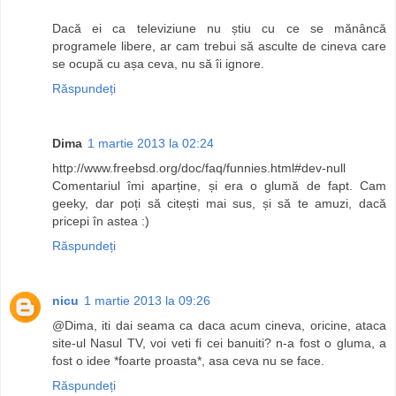
Dacă ei ca televiziune nu știu cu ce se mănâncă
programele libere, ar cam trebui să asculte de cineva care
se ocupă cu așa ceva, nu să îi ignore.
Răspundeți
Dima
1 martie 2013 la 02:24
http://www.freebsd.org/doc/faq/funnies.html#dev-null
Comentariul îmi aparține, și era o glumă de fapt. Cam
geeky, dar poți să citești mai sus, și să te amuzi, dacă
pricepi în astea :)
Răspundeți
nicu
1 martie 2013 la 09:26
@Dima, iti dai seama ca daca acum cineva, oricine, ataca
site-ul Nasul TV, voi veti fi cei banuiti? n-a fost o gluma, a
fost o idee *foarte proasta*, asa ceva nu se face.
Răspundeți