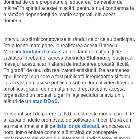
dominat de cele proprietare şi educarea "oamenilor de
mâine" în spiritul acestei mişcări, pentru a nu-i condamna la
a rămâne dependenţi de marile corporaţii din acest
domeniu.
Interviul a stârnit controverse în rândul celor ce au participat,
într-o foarte mare parte, la realizarea acestui interviu.
Membrii
fundaţiei Ceata
s-au declarat nemulţumiţi de
calitatea întrebărilor adresa domnului
Stallman
şi susţin că
mesajul acestuia ar fi alterat de traducerea proastă făcută
"în grabă" de unul din realizatorii emisiunii. De asemenea
tipul licenţei sub care a fost publicată înregistrarea şi faptul
că aceasta nu fusese publicată sub un format video liber au
amplificat gradul de nemulţumire, drept răspuns aceştia
organizând un protest fulger în faţa sediului televiziunii,
alături de
un atac DDoS
.
Personal sunt de părere că NU acesta este modul corect de
a răspândi ideile promovate de software-ul liber. După cum
au mai afirmat şi alţii pe
lista lor de discuţii
, aruncarea cu
noroi într-o enitate comercială străină de conceptele
profesionale din domeniul informaticii (adică televiziunea)