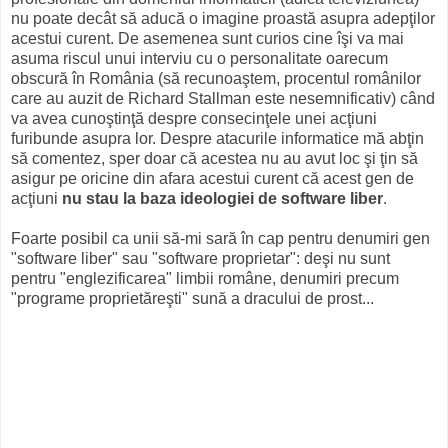
nu poate decât să aducă o imagine proastă asupra adepţilor
acestui curent. De asemenea sunt curios cine îşi va mai
asuma riscul unui interviu cu o personalitate oarecum
obscură în România (să recunoaştem, procentul românilor
care au auzit de Richard Stallman este nesemnificativ) când
va avea cunoştinţă despre consecinţele unei acţiuni
furibunde asupra lor. Despre atacurile informatice mă abţin
să comentez, sper doar că acestea nu au avut loc şi ţin să
asigur pe oricine din afara acestui curent că acest gen de
acţiuni
nu stau la baza ideologiei de software liber
.
Foarte posibil ca unii să-mi sară în cap pentru denumiri gen
"software liber" sau "software proprietar": deşi nu sunt
pentru "englezificarea" limbii române, denumiri precum
"programe proprietăreşti" sună a dracului de prost...