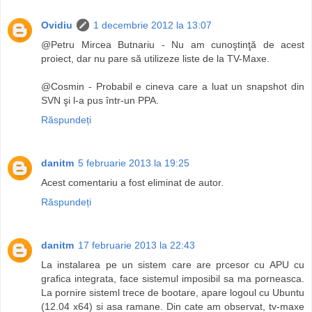
Ovidiu
1 decembrie 2012 la 13:07
@Petru Mircea Butnariu - Nu am cunoştinţă de acest
proiect, dar nu pare să utilizeze liste de la TV-Maxe.
@Cosmin - Probabil e cineva care a luat un snapshot din
SVN şi l-a pus într-un PPA.
Răspundeți
danitm
5 februarie 2013 la 19:25
Acest comentariu a fost eliminat de autor.
Răspundeți
danitm
17 februarie 2013 la 22:43
La instalarea pe un sistem care are prcesor cu APU cu
grafica integrata, face sistemul imposibil sa ma porneasca.
La pornire sisteml trece de bootare, apare logoul cu Ubuntu
(12.04 x64) si asa ramane. Din cate am observat, tv-maxe