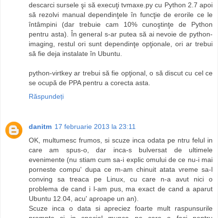
descarci sursele şi să execuţi tvmaxe.py cu Python 2.7 apoi
să rezolvi manual dependinţele în funcţie de erorile ce le
întâmpini (dar trebuie cam 10% cunoştinţe de Python
pentru asta). În general s-ar putea să ai nevoie de python-
imaging, restul ori sunt dependinţe opţionale, ori ar trebui
să fie deja instalate în Ubuntu.
python-virtkey ar trebui să fie opţional, o să discut cu cel ce
se ocupă de PPA pentru a corecta asta.
Răspundeți
danitm
17 februarie 2013 la 23:11
OK, multumesc frumos, si scuze inca odata pe ntru felul in
care am spus-o, dar inca-s bulversat de ultimele
evenimente (nu stiam cum sa-i explic omului de ce nu-i mai
porneste compu' dupa ce m-am chinuit atata vreme sa-l
conving sa treaca pe Linux, cu care n-a avut nici o
problema de cand i l-am pus, ma exact de cand a aparut
Ubuntu 12.04, acu' aproape un an).
Scuze inca o data si apreciez foarte mult raspunsurile
prompte si in special munca pe care o faci pentru