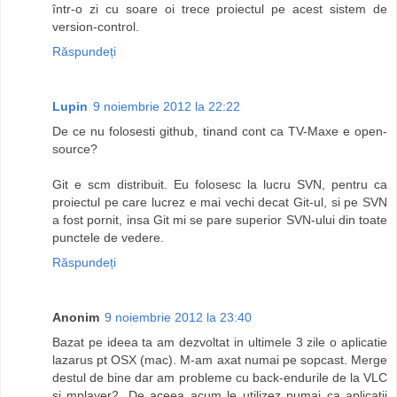
într-o zi cu soare oi trece proiectul pe acest sistem de
version-control.
Răspundeți
Lupin
9 noiembrie 2012 la 22:22
De ce nu folosesti github, tinand cont ca TV-Maxe e open-
source?
Git e scm distribuit. Eu folosesc la lucru SVN, pentru ca
proiectul pe care lucrez e mai vechi decat Git-ul, si pe SVN
a fost pornit, insa Git mi se pare superior SVN-ului din toate
punctele de vedere.
Răspundeți
Anonim
9 noiembrie 2012 la 23:40
Bazat pe ideea ta am dezvoltat in ultimele 3 zile o aplicatie
lazarus pt OSX (mac). M-am axat numai pe sopcast. Merge
destul de bine dar am probleme cu back-endurile de la VLC
si mplayer2. De aceea acum le utilizez numai ca aplicatii