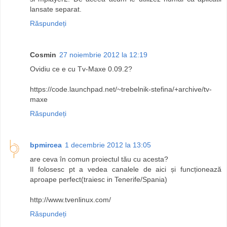
lansate separat.
Răspundeți
Cosmin
27 noiembrie 2012 la 12:19
Ovidiu ce e cu Tv-Maxe 0.09.2?
https://code.launchpad.net/~trebelnik-stefina/+archive/tv-
maxe
Răspundeți
bpmircea
1 decembrie 2012 la 13:05
are ceva în comun proiectul tău cu acesta?
Il folosesc pt a vedea canalele de aici și funcționează
aproape perfect(traiesc in Tenerife/Spania)
http://www.tvenlinux.com/
Răspundeți