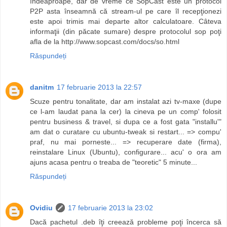
îndeaproape, dar de vreme ce SopCast este un protocol
P2P asta înseamnă că stream-ul pe care îl recepţionezi
este apoi trimis mai departe altor calculatoare. Câteva
informaţii (din păcate sumare) despre protocolul sop poţi
afla de la http://www.sopcast.com/docs/so.html
Răspundeți
danitm
17 februarie 2013 la 22:57
Scuze pentru tonalitate, dar am instalat azi tv-maxe (dupe
ce l-am laudat pana la cer) la cineva pe un comp' folosit
pentru business & travel, si dupa ce a fost gata "installu'"
am dat o curatare cu ubuntu-tweak si restart... => compu'
praf, nu mai porneste... => recuperare date (firma),
reinstalare Linux (Ubuntu), configurare... acu' o ora am
ajuns acasa pentru o treaba de "teoretic" 5 minute...
Răspundeți
Ovidiu
17 februarie 2013 la 23:02
Dacă pachetul .deb îţi creează probleme poţi încerca să