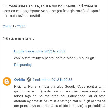
Cu toate astea spuse, scuze din nou pentru întârziere şi
sper ca mult-aşteptata versiune (cu înregistrare!) să apară
cât mai curând posibil.
Ovidiu
la
20:24
16 comentarii:
Lupin
9 noiembrie 2012 la 20:32
care a fost ratiunea pentru care ai alse SVN si nu git?
Răspundeți
Ovidiu
9 noiembrie 2012 la 20:35
Niciuna. Pur şi simplu am ales Google Code pentru a-mi
găzdui proiectul (pentru că mi s-a părut mai simplu de
folosit faţă de SourceForge sau Launchpad) iar ei asta
ofereau by default. Acum m-ar atrage mai mult git pentru că
am prins ceva experienţă cu el (de la servici) şi probabil că