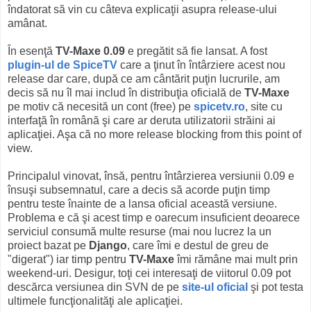
îndatorat să vin cu câteva explicaţii asupra release-ului
amânat.
În esenţă
TV-Maxe 0.09
e pregătit să fie lansat. A fost
plugin-ul de SpiceTV
care a ţinut în întârziere acest nou
release dar care, după ce am cântărit puţin lucrurile, am
decis să nu îl mai includ în distribuţia oficială de
TV-Maxe
pe motiv că necesită un cont (free) pe
spicetv.ro
, site cu
interfaţă în română şi care ar deruta utilizatorii străini ai
aplicaţiei. Aşa că no more release blocking from this point of
view.
Principalul vinovat, însă, pentru întârzierea versiunii 0.09 e
însuşi subsemnatul, care a decis să acorde puţin timp
pentru teste înainte de a lansa oficial această versiune.
Problema e că şi acest timp e oarecum insuficient deoarece
serviciul consumă multe resurse (mai nou lucrez la un
proiect bazat pe
Django
, care îmi e destul de greu de
"digerat") iar timp pentru
TV-Maxe
îmi rămâne mai mult prin
weekend-uri. Desigur, toţi cei interesaţi de viitorul 0.09 pot
descărca versiunea din SVN de pe
site-ul oficial
şi pot testa
ultimele funcţionalităţi ale aplicaţiei.