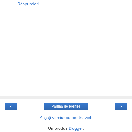
Răspundeți
‹
›
Pagina de pornire
Afișați versiunea pentru web
Un produs
Blogger
.