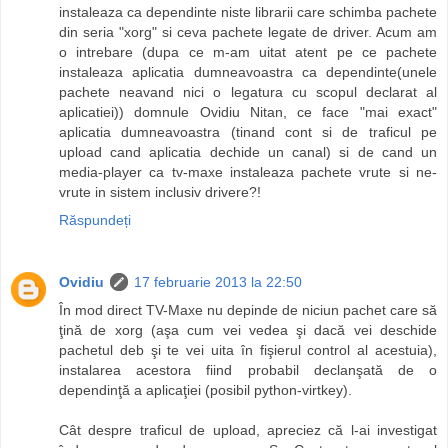
instaleaza ca dependinte niste librarii care schimba pachete
din seria "xorg" si ceva pachete legate de driver. Acum am
o intrebare (dupa ce m-am uitat atent pe ce pachete
instaleaza aplicatia dumneavoastra ca dependinte(unele
pachete neavand nici o legatura cu scopul declarat al
aplicatiei)) domnule Ovidiu Nitan, ce face "mai exact"
aplicatia dumneavoastra (tinand cont si de traficul pe
upload cand aplicatia dechide un canal) si de cand un
media-player ca tv-maxe instaleaza pachete vrute si ne-
vrute in sistem inclusiv drivere?!
Răspundeți
Ovidiu
17 februarie 2013 la 22:50
În mod direct TV-Maxe nu depinde de niciun pachet care să
ţină de xorg (aşa cum vei vedea şi dacă vei deschide
pachetul deb şi te vei uita în fişierul control al acestuia),
instalarea acestora fiind probabil declanşată de o
dependinţă a aplicaţiei (posibil python-virtkey).
Cât despre traficul de upload, apreciez că l-ai investigat