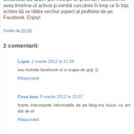
avea timeline-ul activat şi vomită curcubee în timp ce în faţa
ochilor tăi se lăfăie vechiul aspect al profilelor de pe
Facebook. Enjoy!
Ovidiu
la
20:08
2 comentarii:
Lupin
2 martie 2012 la 21:09
sau inchide facebook-ul si scapa de griji :))
Răspundeți
Coca Ioan
9 martie 2012 la 23:07
foarte interesante informatiile de pe blog,ma bucur ca am
dat de el
Răspundeți