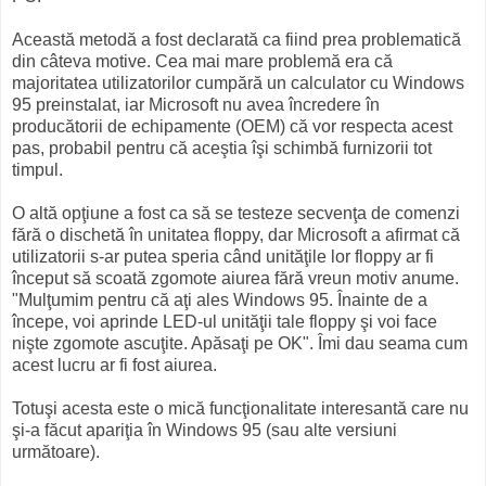
Această metodă a fost declarată ca fiind prea problematică
din câteva motive. Cea mai mare problemă era că
majoritatea utilizatorilor cumpără un calculator cu Windows
95 preinstalat, iar Microsoft nu avea încredere în
producătorii de echipamente (OEM) că vor respecta acest
pas, probabil pentru că aceştia îşi schimbă furnizorii tot
timpul.
O altă opţiune a fost ca să se testeze secvenţa de comenzi
fără o dischetă în unitatea floppy, dar Microsoft a afirmat că
utilizatorii s-ar putea speria când unităţile lor floppy ar fi
început să scoată zgomote aiurea fără vreun motiv anume.
"Mulţumim pentru că aţi ales Windows 95. Înainte de a
începe, voi aprinde LED-ul unităţii tale floppy şi voi face
nişte zgomote ascuţite. Apăsaţi pe OK". Îmi dau seama cum
acest lucru ar fi fost aiurea.
Totuşi acesta este o mică funcţionalitate interesantă care nu
şi-a făcut apariţia în Windows 95 (sau alte versiuni
următoare).