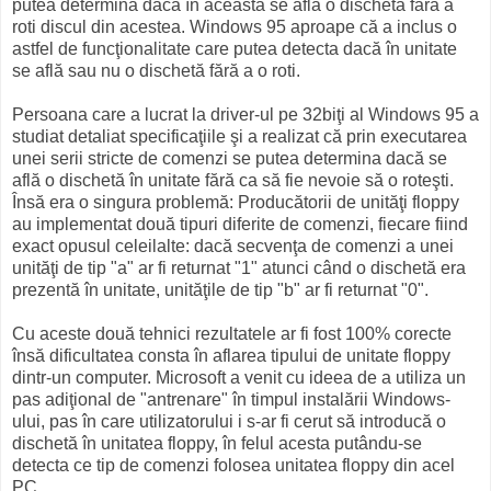
putea determina dacă în aceasta se afla o dischetă fără a
roti discul din acestea. Windows 95 aproape că a inclus o
astfel de funcţionalitate care putea detecta dacă în unitate
se află sau nu o dischetă fără a o roti.
Persoana care a lucrat la driver-ul pe 32biţi al Windows 95 a
studiat detaliat specificaţiile şi a realizat că prin executarea
unei serii stricte de comenzi se putea determina dacă se
află o dischetă în unitate fără ca să fie nevoie să o roteşti.
Însă era o singura problemă: Producătorii de unităţi floppy
au implementat două tipuri diferite de comenzi, fiecare fiind
exact opusul celeilalte: dacă secvenţa de comenzi a unei
unităţi de tip "a" ar fi returnat "1" atunci când o dischetă era
prezentă în unitate, unităţile de tip "b" ar fi returnat "0".
Cu aceste două tehnici rezultatele ar fi fost 100% corecte
însă dificultatea consta în aflarea tipului de unitate floppy
dintr-un computer. Microsoft a venit cu ideea de a utiliza un
pas adiţional de "antrenare" în timpul instalării Windows-
ului, pas în care utilizatorului i s-ar fi cerut să introducă o
dischetă în unitatea floppy, în felul acesta putându-se
detecta ce tip de comenzi folosea unitatea floppy din acel
PC.