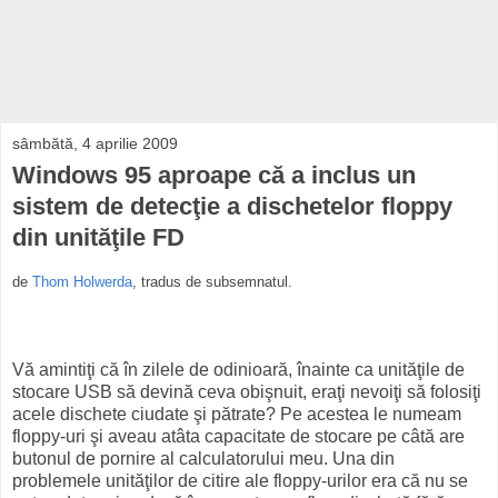
sâmbătă, 4 aprilie 2009
Windows 95 aproape că a inclus un
sistem de detecţie a dischetelor floppy
din unităţile FD
de
Thom Holwerda
, tradus de subsemnatul.
Vă amintiţi că în zilele de odinioară, înainte ca unităţile de
stocare USB să devină ceva obişnuit, eraţi nevoiţi să folosiţi
acele dischete ciudate şi pătrate? Pe acestea le numeam
floppy-uri şi aveau atâta capacitate de stocare pe câtă are
butonul de pornire al calculatorului meu. Una din
problemele unităţilor de citire ale floppy-urilor era că nu se